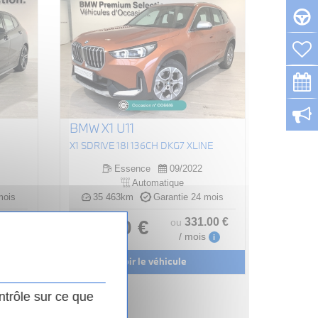
BMW X1 U11
X1 SDRIVE 18I 136CH DKG7 XLINE
Essence
09/2022
Automatique
mois
35 463km
Garantie 24 mois
.00
€
331
.00
€
31 990 €
ou
/ mois
i
i
Voir le véhicule
ntrôle sur ce que