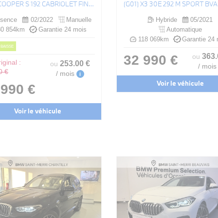
(F57) COOPER S 192 CABRIOLET FINITION JCW
(G01) X3 30E 292 M SPORT BV
sence
02/2022
Manuelle
Hybride
05/2021
0 854km
Garantie 24 mois
Automatique
118 069km
Garantie 24 
 BAISSE
363
32 990 €
ou
iginal :
253
.00
€
ou
/ mois
0 €
/ mois
i
Voir le véhicule
 990 €
Voir le véhicule