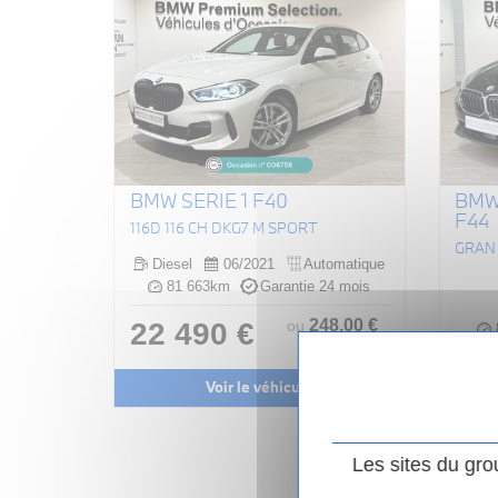
BMW SERIE 1 F40
BMW
F44
116D 116 CH DKG7 M SPORT
Diesel
06/2021
Automatique
81 663km
Garantie 24 mois
248
.00
€
22 490 €
ou
/ mois
i
FAIBLE
Voir le véhicule
25
Les sites du gro