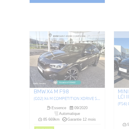
BMW X4 M F98
MINI
LCI II
(G02) X4 M COMPETITION XDRIVE 510CH BVA8
(F56)
Essence
09/2020
Automatique
85 669km
Garantie 12 mois
5