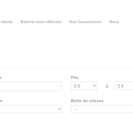
-Vente
Estimer mon véhicule
Nos Concessions
Nous
.
e
Prix
à
ie
Boîte de vitesse