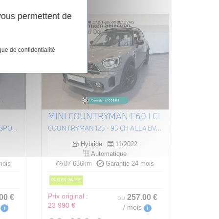
 vous permettent de
que de confidentialité
MINI COUNTRYMAN F60 LCI
X3 XDRIVE 30E 292CH BVA8 M SPORT
COUNTRYMAN 125 - 95 CH ALL4 BVA6 COOPER SE EDITION PREMIUM PLUS
Hybride
11/2022
Automatique
mois
87 636km
Garantie 24 mois
PRIX EN BAISSE
.00
€
Prix original :
257
.00
€
ou
23 990 €
/ mois
i
i