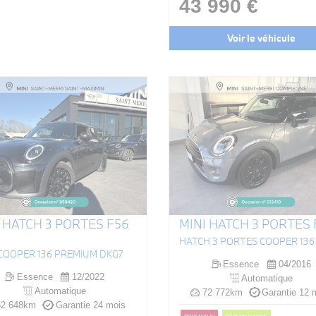
43 990 €
Voir le véhicule
 HATCH 3 PORTES F56
MINI HATCH 3 PORTES 
 COOPER 136 PREMIUM DKG7
Essence
04/2016
Essence
12/2022
Automatique
Automatique
72 772km
Garantie 12 
2 648km
Garantie 24 mois