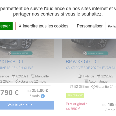
ermettent de suivre l'audience de nos sites internet et
partager nos contenus si vous le souhaitez.
cepter
Interdire tous les cookies
Personnaliser
Politi
X1 F48 LCI
BMW X3 G01 LCI
IVE 18I 136 CH XLINE
sence
02/2021
Manuelle
Hybride
12/2022
2 262km
Garantie 12 mois
Automatique
52 383km
Garantie 24 
251
.00
€
 790 €
ou
/ mois
PRIX EN BAISSE
i
Prix original :
498
Voir le véhicule
ou
44 990 €
/ mois