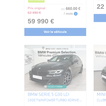
PRIX EN BAISSE
22
Prix original :
660
.00
€
ou
62 490 €
/ mois
i
59 990 €
Voir le véhicule
BMW SERIE 5 G30 LCI
MINI
530E TWINPOWER TURBO XDRIVE 292 CH BVA8 M SPORT