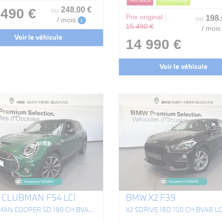
PRIX MALIN
PRIX EN BAISSE
248
.00
€
 490 €
ou
Prix original :
198
ou
/ mois
i
15 490 €
/ mois
Voir le véhicule
14 990 €
Voir le véhicule
 CLUBMAN F54 LCI
BMW X2 F39
CLUBMAN COOPER SD 190 CH BVA8 ALL4 EDITION CANONBURY
X2 SDRIVE 18D 150 CH BVA8 