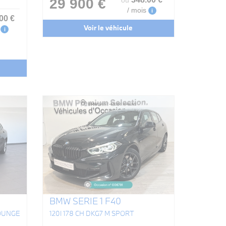
29 900 €
ou
/ mois
i
.00
€
Voir le véhicule
i
BMW SERIE 1 F40
LOUNGE
120I 178 CH DKG7 M SPORT