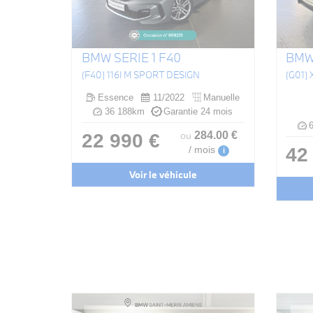
BMW SERIE 1 F40
BMW 
(F40) 116I M SPORT DESIGN
Essence
11/2022
Manuelle
36 188km
Garantie 24 mois
6
284
.00
€
22 990 €
ou
42
/ mois
i
Voir le véhicule