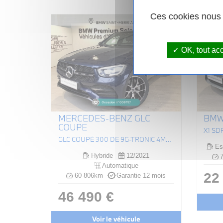
Ces cookies nous p
OK, tout ac
MERCEDES-BENZ GLC
BMW 
COUPE
X1 SDR
GLC COUPÉ 300 DE 9G-TRONIC 4MATIC AMG LINE
Es
Hybride
12/2021
7
Automatique
22
60 806km
Garantie 12 mois
46 490 €
Voir le véhicule