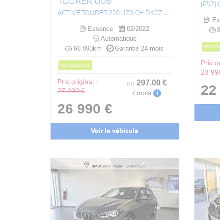
TOURER U06
ACTIVE TOURER 220I 170 CH DKG7 LUXURY
Es
Essence
02/2022
8
Automatique
PRIX EN
66 893km
Garantie 24 mois
Prix or
PRIX EN BAISSE
23 99
Prix original :
297
.00
€
ou
22
27 290 €
/ mois
i
26 990 €
Voir le véhicule