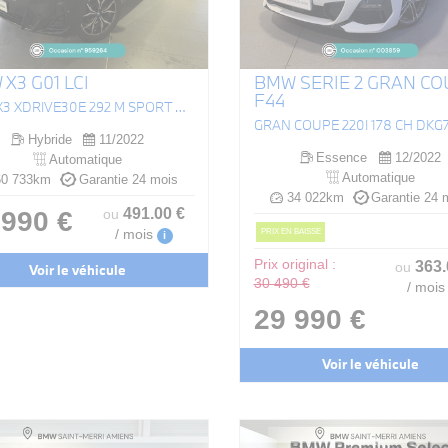
X3 G01 LCI
BMW SERIE 2 GRAN CO
F44
(G01) X3 XDRIVE30E 292 M SPORT BVA8
Hybride
11/2022
Essence
12/2022
Automatique
Automatique
0 733km
Garantie 24 mois
34 022km
Garantie 24 
491
.00
€
 990 €
ou
PRIX EN BAISSE
/ mois
i
Prix original :
363
ou
Voir le véhicule
30 490 €
/ mois
29 990 €
Voir le véhicule