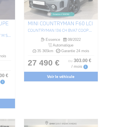
UPE
MINI COUNTRYMAN F60 LCI
COUNTRYMAN 136 CH BVA7 COOPER EDITION PREMIUM PLUS
GRAN COUPE 220I 178 CH DKG7 M SPORT
Essence
08/2022
Automatique
35 365km
Garantie 24 mois
mois
303
.00
€
27 490 €
ou
/ mois
i
.00
€
Voir le véhicule
i