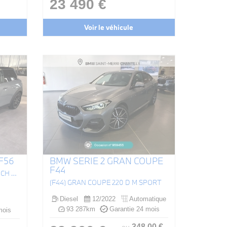
23 490 €
Voir le véhicule
F56
BMW SERIE 2 GRAN COUPE
F44
HATCH 3 PORTES COOPER 136 CH EDITION MARYLEBONE A
(F44) GRAN COUPE 220 D M SPORT
Diesel
12/2022
Automatique
93 287km
Garantie 24 mois
mois
348
.00
€