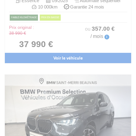
Essence
09/2025
Automate sequentiel
10 000km
Garantie 24 mois
FAIBLE KILOMÉTRAGE
PRIX EN BAISSE
Prix original :
357
.00
€
ou
38 990 €
/ mois
i
37 990 €
Voir le véhicule