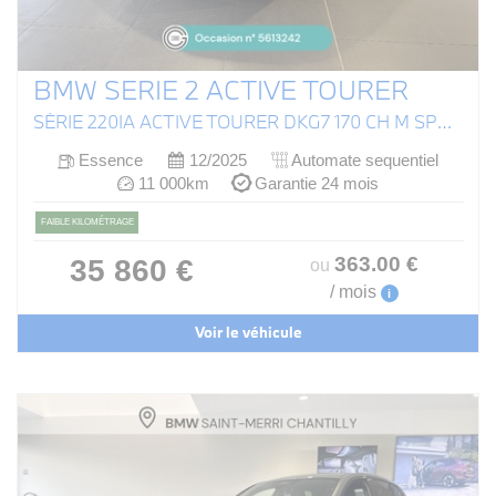
BMW SERIE 2 ACTIVE TOURER
SÉRIE 220IA ACTIVE TOURER DKG7 170 CH M SPORT (U06)
Essence
12/2025
Automate sequentiel
11 000km
Garantie 24 mois
FAIBLE KILOMÉTRAGE
363
.00
€
35 860 €
ou
/ mois
i
Voir le véhicule