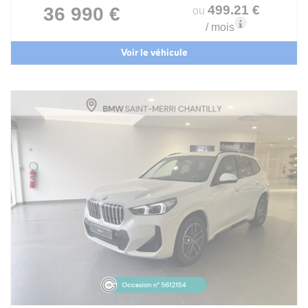
499
.21
€
36 990 €
ou
/ mois
Voir le véhicule