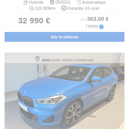
Hybride
05/2021
Automatique
118 069km
Garantie 24 mois
363
.00
€
32 990 €
ou
/ mois
i
Voir le véhicule