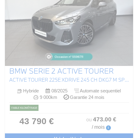
BMW SERIE 2 ACTIVE TOURER
ACTIVE TOURER 225E XDRIVE 245 CH DKG7 M SPORT
Hybride
08/2025
Automate sequentiel
9 000km
Garantie 24 mois
FAIBLE KILOMÉTRAGE
473
.00
€
43 790 €
ou
/ mois
i