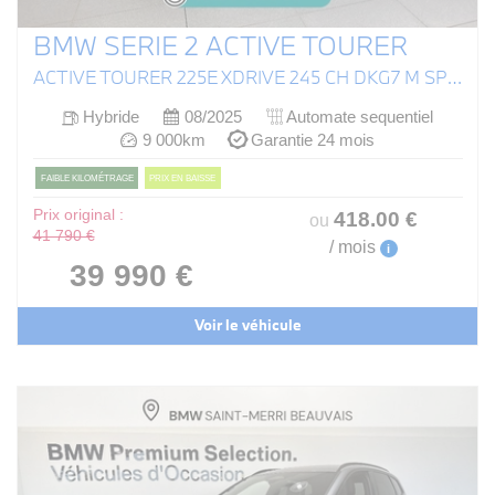
BMW SERIE 2 ACTIVE TOURER
ACTIVE TOURER 225E XDRIVE 245 CH DKG7 M SPORT
Hybride
08/2025
Automate sequentiel
9 000km
Garantie 24 mois
FAIBLE KILOMÉTRAGE
PRIX EN BAISSE
Prix original :
418
.00
€
ou
41 790 €
/ mois
i
39 990 €
Voir le véhicule