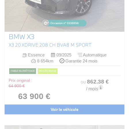
BMW X3
X3 20 XDRIVE 208 CH BVA8 M SPORT
Essence
09/2025
Automatique
8 654km
Garantie 24 mois
FAIBLE KILOMÉTRAGE
PRIX EN BAISSE
Prix original :
862
.38
€
ou
64 900 €
/ mois
63 900 €
Voir le véhicule