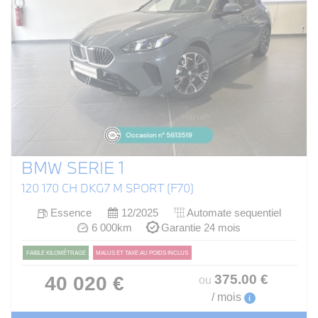
BMW SERIE 1
120 170 CH DKG7 M SPORT (F70)
Essence
12/2025
Automate sequentiel
6 000km
Garantie 24 mois
FAIBLE KILOMÉTRAGE
MALUS ET TAXE AU POIDS INCLUS
375
.00
€
40 020 €
ou
/ mois
i