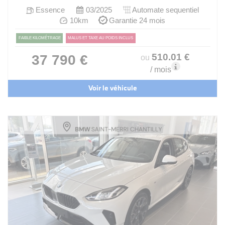
Essence
03/2025
Automate sequentiel
10km
Garantie 24 mois
FAIBLE KILOMÉTRAGE
MALUS ET TAXE AU POIDS INCLUS
510
.01
€
37 790 €
ou
/ mois
Voir le véhicule