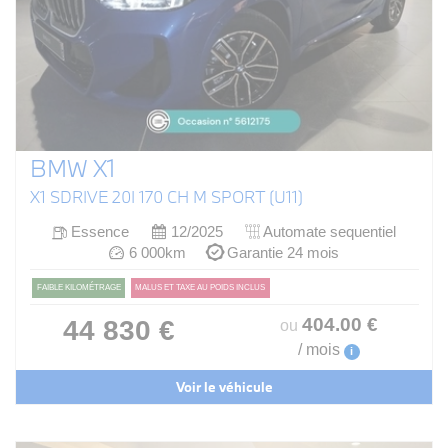
BMW X1
X1 SDRIVE 20I 170 CH M SPORT (U11)
Essence
12/2025
Automate sequentiel
6 000km
Garantie 24 mois
FAIBLE KILOMÉTRAGE
MALUS ET TAXE AU POIDS INCLUS
404
.00
€
44 830 €
ou
/ mois
i
Voir le véhicule