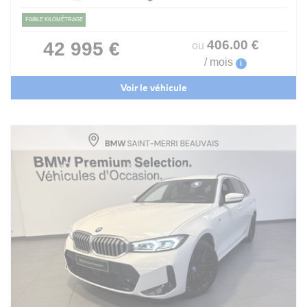
FAIBLE KILOMÉTRAGE
406
.00
€
42 995 €
ou
/ mois
i
Voir le véhicule