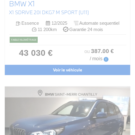
BMW X1
X1 SDRIVE 20I DKG7 M SPORT (U11)
Essence
12/2025
Automate sequentiel
11 200km
Garantie 24 mois
FAIBLE KILOMÉTRAGE
387
.00
€
43 030 €
ou
/ mois
i
Voir le véhicule