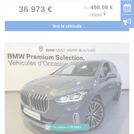
498
.98
€
36 973 €
ou
/ mois
Voir le véhicule