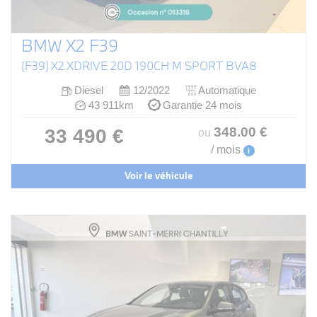
BMW X2 F39
(F39) X2 XDRIVE 20D 190CH M SPORT BVA8
Diesel
12/2022
Automatique
43 911km
Garantie 24 mois
348
.00
€
33 490 €
ou
/ mois
i
Voir le véhicule