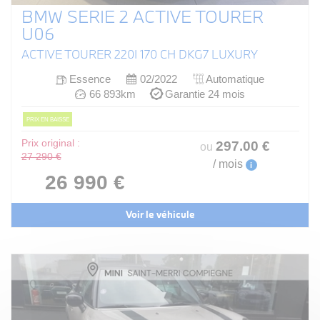
BMW SERIE 2 ACTIVE TOURER
U06
ACTIVE TOURER 220I 170 CH DKG7 LUXURY
Essence
02/2022
Automatique
66 893km
Garantie 24 mois
PRIX EN BAISSE
Prix original :
297
.00
€
ou
27 290 €
/ mois
i
26 990 €
Voir le véhicule