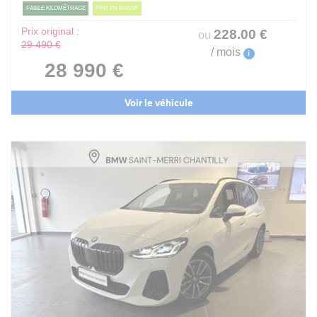
FAIBLE KILOMÉTRAGE
PRIX EN BAISSE
Prix original :
228
.00
€
ou
29 490 €
/ mois
i
28 990 €
Voir le véhicule