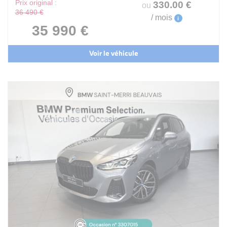
Prix original :
330
.00
€
ou
36 490 €
/ mois
i
35 990 €
Voir le véhicule