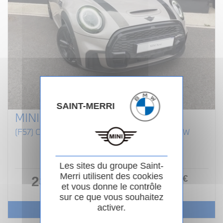
SAINT-MERRI
MINI CABRIOLET F57 LCI II
(F57) COOPER S 192 CABRIOLET FINITION JCW
Essence
02/2022
Manuelle
80 854km
Garantie 24 mois
Les sites du groupe Saint-
Merri utilisent des cookies
264
.00
€
23 990 €
ou
et vous donne le contrôle
/ mois
i
sur ce que vous souhaitez
activer.
Voir le véhicule