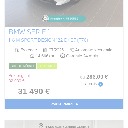
BMW SERIE 1
116 M SPORT DESIGN 122 DKG7 (F70)
Essence
07/2025
Automate sequentiel
14 666km
Garantie 24 mois
FAIBLE KILOMÉTRAGE
PRIX EN BAISSE
Prix original :
286
.00
€
ou
32 030 €
/ mois
i
31 490 €
Voir le véhicule