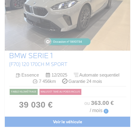
BMW SERIE 1
(F70) 120 170CH M SPORT
Essence
12/2025
Automate sequentiel
7 456km
Garantie 24 mois
FAIBLE KILOMÉTRAGE
MALUS ET TAXE AU POIDS INCLUS
363
.00
€
39 030 €
ou
/ mois
i
Voir le véhicule