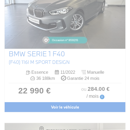
BMW SERIE 1 F40
(F40) 116I M SPORT DESIGN
Essence
11/2022
Manuelle
36 188km
Garantie 24 mois
284
.00
€
22 990 €
ou
/ mois
i
Voir le véhicule