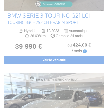
BMW SERIE 3 TOURING G21 LCI
TOURING 330E 292 CH BVA8 M SPORT
Hybride
12/2023
Automatique
26 638km
Garantie 24 mois
424
.00
€
39 990 €
ou
/ mois
i
Voir le véhicule