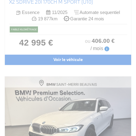
X2 SDRIVE 20I 170CH M SPORT (U10)
Essence
11/2025
Automate sequentiel
19 877km
Garantie 24 mois
FAIBLE KILOMÉTRAGE
406
.00
€
42 995 €
ou
/ mois
i
Voir le véhicule