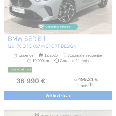
BMW SERIE 1
120 170 CH DKG7 M SPORT DESIGN
Essence
12/2025
Automate sequentiel
10 000km
Garantie 24 mois
FAIBLE KILOMÉTRAGE
499
.21
€
36 990 €
ou
/ mois
Voir le véhicule