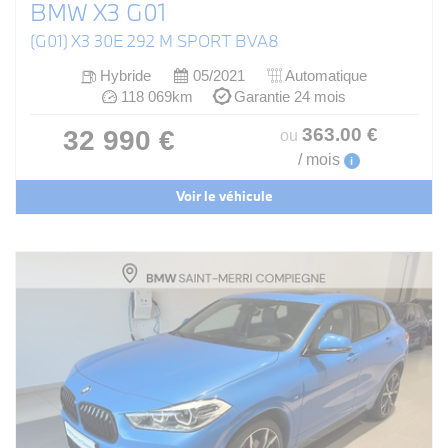
BMW X3 G01
(G01) X3 30E 292 M SPORT BVA8
Hybride
05/2021
Automatique
118 069km
Garantie 24 mois
363
.00
€
32 990 €
ou
/ mois
i
Voir le véhicule