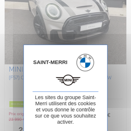
SAINT-MERRI
MINI CABRIOLET F57 LCI II
(F57) COOPER S 192 CABRIOLET FINITION JCW
Essence
02/2022
Manuelle
80 854km
Garantie 24 mois
Les sites du groupe Saint-
Merri utilisent des cookies
PRIX EN BAISSE
et vous donne le contrôle
Prix original :
253
.00
€
ou
sur ce que vous souhaitez
23 990 €
activer.
/ mois
i
22 990 €