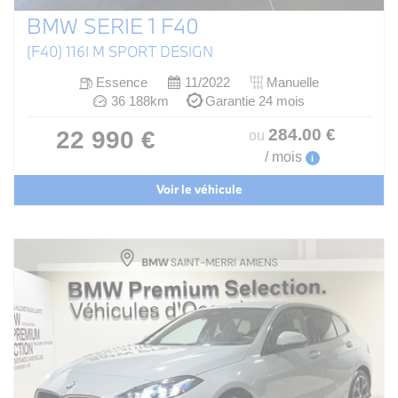
BMW SERIE 1 F40
(F40) 116I M SPORT DESIGN
Essence
11/2022
Manuelle
36 188km
Garantie 24 mois
284
.00
€
22 990 €
ou
/ mois
i
Voir le véhicule