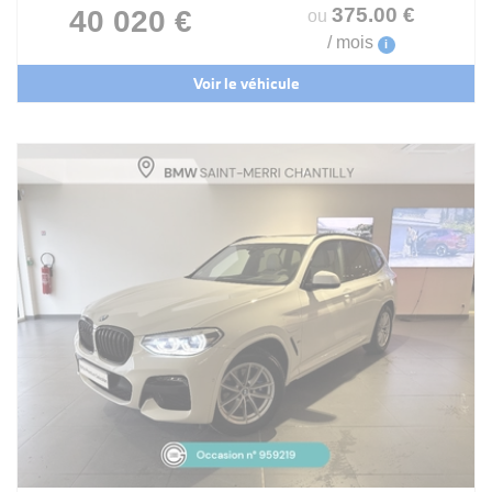
375
.00
€
40 020 €
ou
/ mois
i
Voir le véhicule