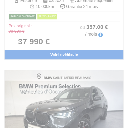
Essence
09/2025
Automate sequentiel
10 000km
Garantie 24 mois
FAIBLE KILOMÉTRAGE
PRIX EN BAISSE
Prix original :
357
.00
€
ou
38 990 €
/ mois
i
37 990 €
Voir le véhicule