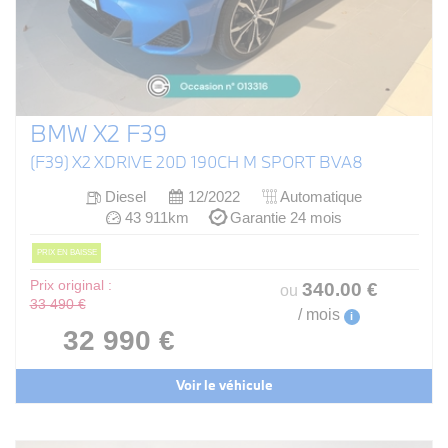
BMW X2 F39
(F39) X2 XDRIVE 20D 190CH M SPORT BVA8
Diesel
12/2022
Automatique
43 911km
Garantie 24 mois
PRIX EN BAISSE
Prix original :
340
.00
€
ou
33 490 €
/ mois
i
32 990 €
Voir le véhicule