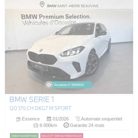
BMW SERIE 1
120 170 CH DKG7 M SPORT
Essence
01/2026
Automate sequentiel
6 000km
Garantie 24 mois
FAIBLE KILOMÉTRAGE
MALUS ET TAXE AU POIDS INCLUS