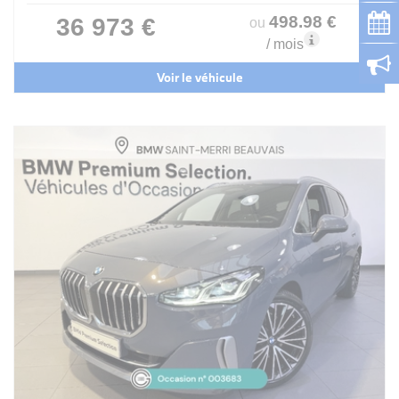
498
.98
€
36 973 €
ou
/ mois
Voir le véhicule