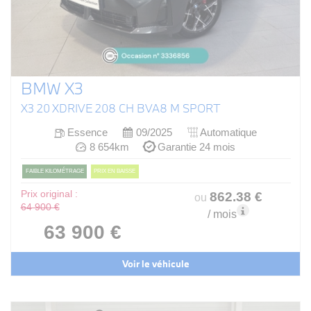
BMW X3
X3 20 XDRIVE 208 CH BVA8 M SPORT
Essence
09/2025
Automatique
8 654km
Garantie 24 mois
FAIBLE KILOMÉTRAGE
PRIX EN BAISSE
Prix original :
862
.38
€
ou
64 900 €
/ mois
63 900 €
Voir le véhicule