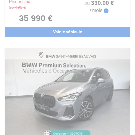
Prix original :
330
.00
€
ou
36 490 €
/ mois
i
35 990 €
Voir le véhicule