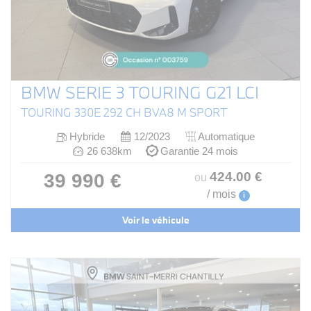
BMW SERIE 3 TOURING G21 LCI
TOURING 330E 292 CH BVA8 M SPORT
Hybride
12/2023
Automatique
26 638km
Garantie 24 mois
424
.00
€
39 990 €
ou
/ mois
i
Voir le véhicule