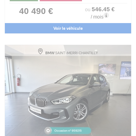
546
.45
€
40 490 €
ou
/ mois
Voir le véhicule