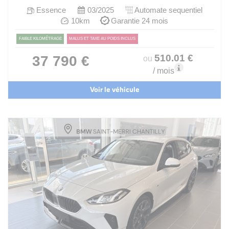
Essence
03/2025
Automate sequentiel
10km
Garantie 24 mois
FAIBLE KILOMÉTRAGE
MALUS ET TAXE AU POIDS INCLUS
510
.01
€
37 790 €
ou
/ mois
Voir le véhicule