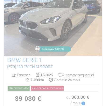
BMW SERIE 1
(F70) 120 170CH M SPORT
Essence
12/2025
Automate sequentiel
7 456km
Garantie 24 mois
FAIBLE KILOMÉTRAGE
MALUS ET TAXE AU POIDS INCLUS
363
.00
€
39 030 €
ou
/ mois
i