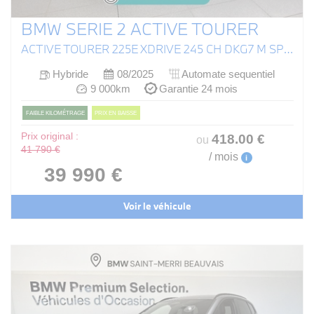
BMW SERIE 2 ACTIVE TOURER
ACTIVE TOURER 225E XDRIVE 245 CH DKG7 M SPORT
Hybride
08/2025
Automate sequentiel
9 000km
Garantie 24 mois
FAIBLE KILOMÉTRAGE
PRIX EN BAISSE
Prix original :
418
.00
€
ou
41 790 €
/ mois
i
39 990 €
Voir le véhicule