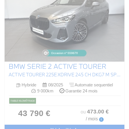
BMW SERIE 2 ACTIVE TOURER
ACTIVE TOURER 225E XDRIVE 245 CH DKG7 M SPORT
Hybride
08/2025
Automate sequentiel
9 000km
Garantie 24 mois
FAIBLE KILOMÉTRAGE
473
.00
€
43 790 €
ou
/ mois
i