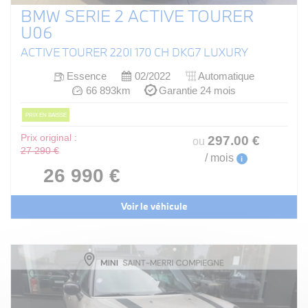
BMW SERIE 2 ACTIVE TOURER
U06
ACTIVE TOURER 220I 170 CH DKG7 LUXURY
Essence
02/2022
Automatique
66 893km
Garantie 24 mois
PRIX EN BAISSE
Prix original :
297
.00
€
ou
27 290 €
/ mois
i
26 990 €
Voir le véhicule