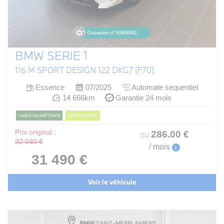
BMW SERIE 1
116 M SPORT DESIGN 122 DKG7 (F70)
Essence
07/2025
Automate sequentiel
14 666km
Garantie 24 mois
FAIBLE KILOMÉTRAGE
PRIX EN BAISSE
Prix original :
286
.00
€
ou
32 030 €
/ mois
i
31 490 €
Voir le véhicule