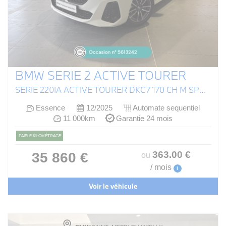
BMW SERIE 2 ACTIVE TOURER
SÉRIE 220IA ACTIVE TOURER DKG7 170 CH M SPORT (U06)
Essence
12/2025
Automate sequentiel
11 000km
Garantie 24 mois
FAIBLE KILOMÉTRAGE
363
.00
€
35 860 €
ou
/ mois
i
Voir le véhicule