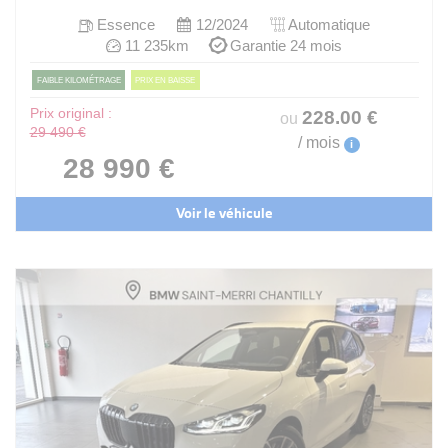
Essence
12/2024
Automatique
11 235km
Garantie 24 mois
FAIBLE KILOMÉTRAGE
PRIX EN BAISSE
Prix original :
228
.00
€
ou
29 490 €
/ mois
i
28 990 €
Voir le véhicule