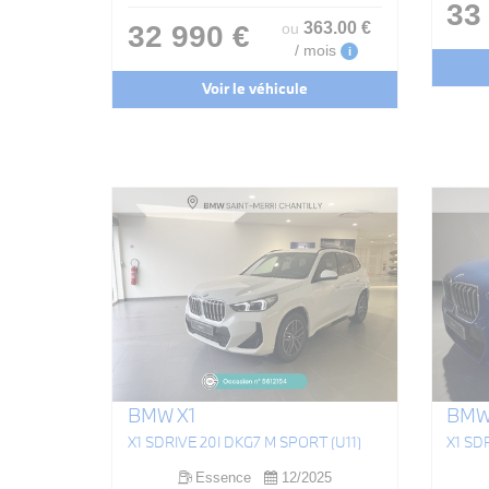
33
363
.00
€
32 990 €
ou
/ mois
i
Voir le véhicule
BMW X1
BMW
X1 SDRIVE 20I DKG7 M SPORT (U11)
X1 SD
Essence
12/2025