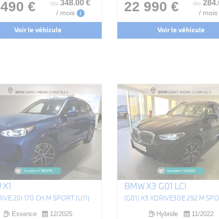
348
.00
€
284
 490 €
22 990 €
ou
ou
/ mois
/ mois
i
Voir le véhicule
Voir le véhicule
 X1
BMW X3 G01 LCI
RIVE 20I 170 CH M SPORT (U11)
Essence
12/2025
Hybride
11/2022