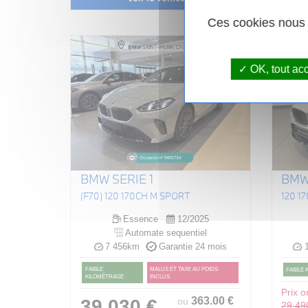
Ces cookies nous p
OK, tout ac
BMW SERIE 1
BMW 
(F70) 120 170CH M SPORT
120 1
Essence
12/2025
Automate sequentiel
7 456km
Garantie 24 mois
1
FAIBLE
MALUS ET TAXE AU POIDS
FAIBLE
KILOMÉTRAGE
INCLUS
Prix or
363
.00
€
39 030 €
ou
29 49