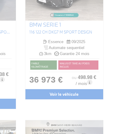
BMW SERIE 1
X3 20 XDRIVE 208 CH BVA8 M SPORT
116 122 CH DKG7 M SPORT DESIGN
Essence
09/2025
Automate sequentiel
ois
3km
Garantie 24 mois
FAIBLE
MALUS ET TAXE AU POIDS
KILOMÉTRAGE
INCLUS
.38
€
498
.98
€
36 973 €
ou
/ mois
Voir le véhicule