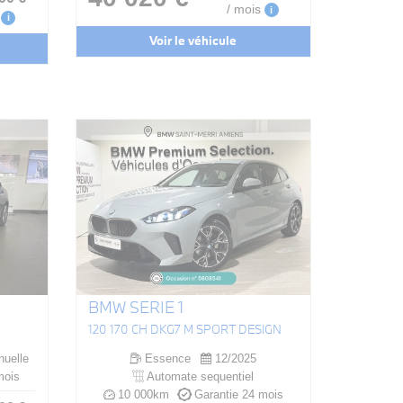
/ mois
i
i
Voir le véhicule
BMW SERIE 1
120 170 CH DKG7 M SPORT DESIGN
uelle
Essence
12/2025
mois
Automate sequentiel
10 000km
Garantie 24 mois