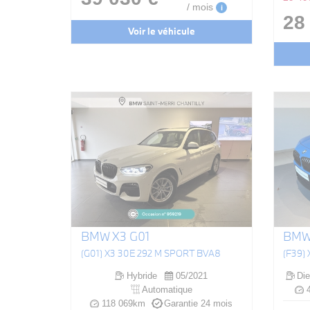
/ mois
i
28
Voir le véhicule
BMW X3 G01
BMW
(G01) X3 30E 292 M SPORT BVA8
Hybride
05/2021
Die
Automatique
4
118 069km
Garantie 24 mois