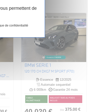
 vous permettent de
que de confidentialité
BMW SERIE 1
120 170 CH DKG7 M SPORT (F70)
SÉRIE 220IA ACTIVE TOURER DKG7 170 CH M SPORT (U06)
Essence
12/2025
Automate sequentiel
6 000km
Garantie 24 mois
mois
FAIBLE
MALUS ET TAXE AU POIDS
KILOMÉTRAGE
INCLUS
375
.00
€
40 020 €
ou
.00
€