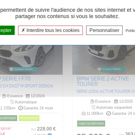
ermettent de suivre l'audience de nos sites internet et
partager nos contenus si vous le souhaitez.
cepter
Interdire tous les cookies
Personnaliser
Politi
SERIE 1 F70
BMW SERIE 2 ACTIVE
TOURER
70 CH DKG7 M SPORT DESIGN
Essence
12/2024
Essence
12/2025
Automatique
Automate sequentiel
1 235km
Garantie 24 mois
11 000km
Garantie 24 
 KILOMÉTRAGE
PRIX EN BAISSE
FAIBLE KILOMÉTRAGE
iginal :
228
.00
€
ou
363
0 €
ou