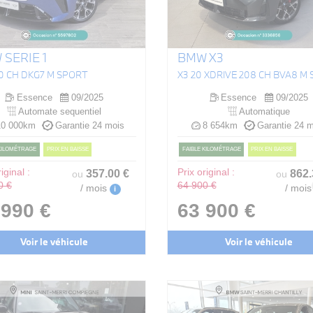
SERIE 1
BMW X3
70 CH DKG7 M SPORT
Essence
09/2025
Essence
09/2025
Automate sequentiel
Automatique
0 000km
Garantie 24 mois
8 654km
Garantie 24 m
 KILOMÉTRAGE
PRIX EN BAISSE
FAIBLE KILOMÉTRAGE
PRIX EN BAISSE
iginal :
357
.00
€
Prix original :
862
ou
ou
0 €
64 900 €
/ mois
/ mois
i
 990 €
63 900 €
Voir le véhicule
Voir le véhicule