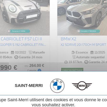
 CABRIOLET F57 LCI II
BMW X2
(F57) COOPER S 192 CABRIOLET FINITION JCW
X2 SDRIVE 20I 170CH M SPORT 
sence
02/2022
Manuelle
Essence
11/2025
0 854km
Garantie 24 mois
Automate sequentiel
19 877km
Garantie 24 
264
.00
€
 990 €
ou
/ mois
FAIBLE KILOMÉTRAGE
i
406
Voir le véhicule
42 995 €
ou
/ mois
SAINT-MERRI
Voir le véhicule
upe Saint-Merri utilisent des cookies et vous donne le co
vous souhaitez activer.