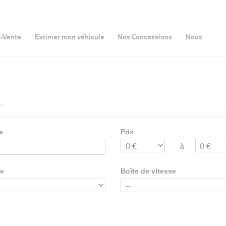
-Vente
Estimer mon véhicule
Nos Concessions
Nous
.
e
Prix
à
ie
Boîte de vitesse