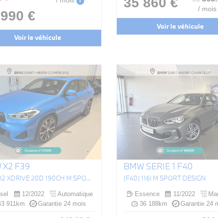
35 860 €
/ mois
i
/ mois
 990 €
Voir le véhicule
Voir le véhicule
 X2 F39
BMW SERIE 1 F40
(F39) X2 XDRIVE 20D 190CH M SPORT BVA8
(F40) 116I M SPORT DESIGN
sel
12/2022
Automatique
Essence
11/2022
Man
3 911km
Garantie 24 mois
36 188km
Garantie 24 