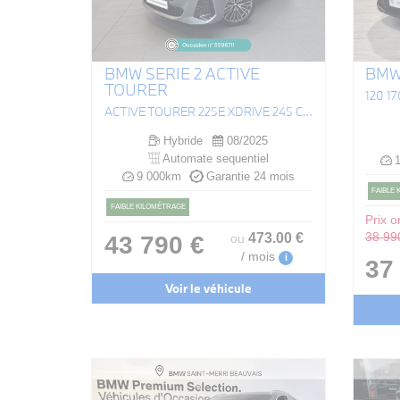
BMW SERIE 2 ACTIVE
BMW 
TOURER
120 1
ACTIVE TOURER 225E XDRIVE 245 CH DKG7 M SPORT
Hybride
08/2025
Automate sequentiel
1
9 000km
Garantie 24 mois
FAIBLE
FAIBLE KILOMÉTRAGE
Prix or
473
.00
€
38 99
43 790 €
ou
/ mois
i
37
Voir le véhicule