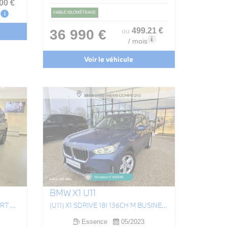
.00
€
FAIBLE KILOMÉTRAGE
i
499
.21
€
36 990 €
ou
/ mois
Voir le véhicule
BMW X1 U11
(G01) X3 XDRIVE30E 292 M SPORT BVA8
(U11) X1 SDRIVE 18I 136CH M BUSINESS DESIGN DKG7
Essence
05/2023