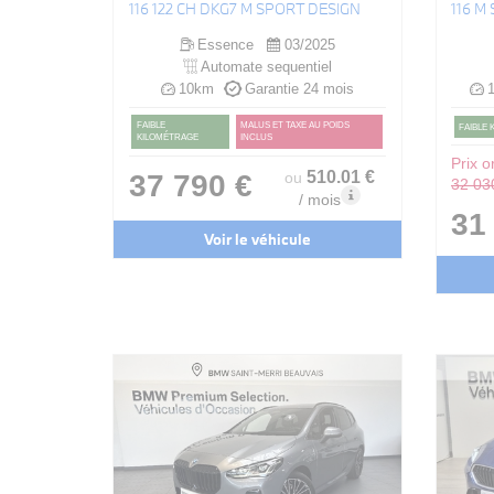
116 122 CH DKG7 M SPORT DESIGN
116 M
Essence
03/2025
Automate sequentiel
10km
Garantie 24 mois
1
FAIBLE
MALUS ET TAXE AU POIDS
FAIBLE
KILOMÉTRAGE
INCLUS
Prix or
510
.01
€
37 790 €
ou
32 03
/ mois
31
Voir le véhicule