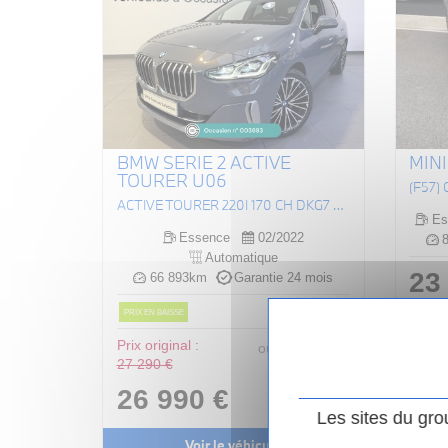
BMW SERIE 2 ACTIVE
MINI
TOURER U06
ACTIVE TOURER 220I 170 CH DKG7 LUXURY
Es
Essence
02/2022
8
Automatique
23
66 893km
Garantie 24 mois
PRIX EN BAISSE
Prix original :
297
.00
€
ou
27 290 €
/ mois
i
26 990 €
Les sites du gro
Voir le véhicule