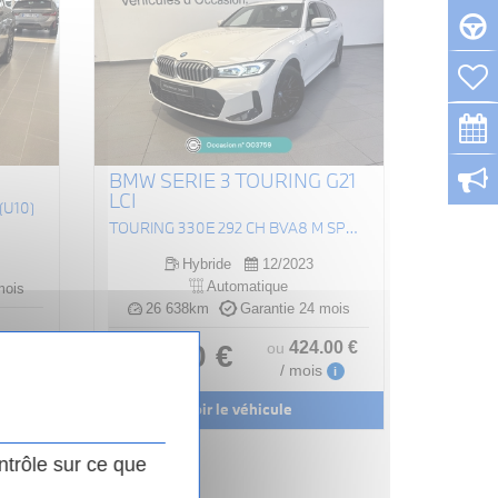
BMW SERIE 3 TOURING G21
LCI
(U10)
TOURING 330E 292 CH BVA8 M SPORT
Hybride
12/2023
Automatique
mois
26 638km
Garantie 24 mois
424
.00
€
39 990 €
ou
.00
€
/ mois
i
i
Voir le véhicule
ntrôle sur ce que