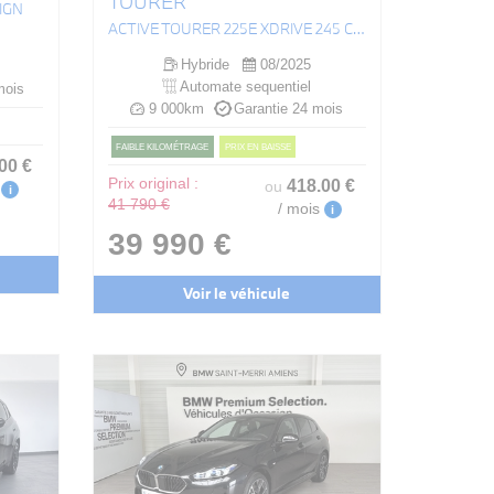
TOURER
IGN
ACTIVE TOURER 225E XDRIVE 245 CH DKG7 M SPORT
Hybride
08/2025
Automate sequentiel
mois
9 000km
Garantie 24 mois
FAIBLE KILOMÉTRAGE
PRIX EN BAISSE
.00
€
Prix original :
418
.00
€
ou
i
41 790 €
/ mois
i
39 990 €
Voir le véhicule