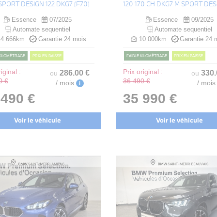
 SPORT DESIGN 122 DKG7 (F70)
120 170 CH DKG7 M SPORT DES
Essence
07/2025
Essence
09/2025
Automate sequentiel
Automate sequentiel
4 666km
Garantie 24 mois
10 000km
Garantie 24 
 KILOMÉTRAGE
PRIX EN BAISSE
FAIBLE KILOMÉTRAGE
PRIX EN BAISSE
iginal :
286
.00
€
Prix original :
330
ou
ou
0 €
36 490 €
/ mois
/ mois
i
 490 €
35 990 €
Voir le véhicule
Voir le véhicule