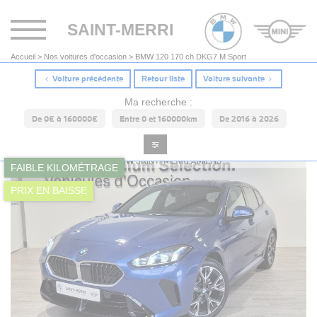
Toggle
SAINT-MERRI
navigation
Accueil
>
Nos voitures d'occasion
>
BMW 120 170 ch DKG7 M Sport
Voiture précédente
Retour liste
Voiture suivante
Ma recherche :
De 0€ à 160000€
Entre 0 et 160000km
De 2016 à 2026
FAIBLE KILOMÉTRAGE
PRIX EN BAISSE