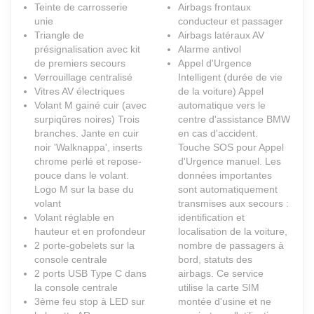
Teinte de carrosserie
Airbags frontaux
unie
conducteur et passager
Triangle de
Airbags latéraux AV
présignalisation avec kit
Alarme antivol
de premiers secours
Appel d'Urgence
Verrouillage centralisé
Intelligent (durée de vie
Vitres AV électriques
de la voiture) Appel
Volant M gainé cuir (avec
automatique vers le
surpiqûres noires) Trois
centre d'assistance BMW
branches. Jante en cuir
en cas d'accident.
noir 'Walknappa', inserts
Touche SOS pour Appel
chrome perlé et repose-
d'Urgence manuel. Les
pouce dans le volant.
données importantes
Logo M sur la base du
sont automatiquement
volant
transmises aux secours :
Volant réglable en
identification et
hauteur et en profondeur
localisation de la voiture,
2 porte-gobelets sur la
nombre de passagers à
console centrale
bord, statuts des
2 ports USB Type C dans
airbags. Ce service
la console centrale
utilise la carte SIM
3ème feu stop à LED sur
montée d'usine et ne