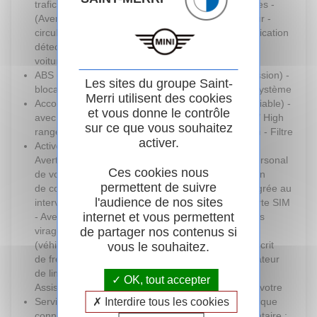
trafic transversal AR
essence 3 cylindres -
(Avertisseur en cas de
Turbocompresseur -
circulation transversale
Valvetronic (modification
détectée derrière la
de la profondeur
voiture)
d'ouverture des
ABS - Système anti
soupapes d'admission) -
Les sites du groupe Saint-
blocage des roues
Double VANOS (système
Merri utilisent des cookies
Accoudoir central AV
de distribution variable) -
et vous donne le contrôle
avec compartiment de
Technologie BMW High
sur ce que vous souhaitez
rangement
Precision Injection - Filtre
activer.
Active Guard -
à particules
Avertissement de sortie
Personal eSIM Personal
Ces cookies nous
de voie - Avertissement
eSIM est la version
permettent de suivre
de collision frontale avec
électronique, intégrée au
l'audience de nos sites
intervention sur les freins
véhicule, de la carte SIM
internet et vous permettent
- Avertissement de
traditionnelle. Vous
de partager nos contenus si
virage à gauche
l'utilisez via un
(véhicule) avec fonction
abonnement souscrit
vous le souhaitez.
de freinage - Indicateur
auprès d'un opérateur
de limitation de vitesse -
téléphonique et
OK, tout accepter
Assistant d'évitement
transformez ainsi votre
Interdire tous les cookies
Services Après-vente
BMW en périphérique
connectés BMW
mobile supplémentaire :