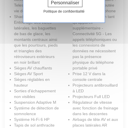
Personnaliser
Teleservices (durée de
- La BMW sera ajoutée
vie de la voiture)
au contrat du téléphone
Politique de confidentialité
Shadow Line M brillant
mobile du client en tant
Entourage des vitres
qu'appareil
latérales, les baguettes
supplémentaire -
de bas de glace, les
Connectivité 5G - Les
montants centraux ainsi
appels téléphoniques ou
que les pourtours, pieds
les connexions de
et triangles des
données ne nécessitent
rétroviseurs extérieurs
pas la présence
en noir brillant
physique du téléphone
Sièges AV chauffants
portable privé
Sièges AV Sport
Prise 12 V dans la
Sièges réglables en
console centrale
hauteur
Projecteurs antibrouillard
Sorties d'échappement
à LED
non visibles
Projecteurs Full LED
Suspension Adaptive M
Régulateur de vitesse
Système de détection de
avec fonction de freinage
somnolence
dans les descentes
Système Hi-Fi 6 HP
Airbags de tête AV et aux
Tapis de sol anthracite
places latérales AR