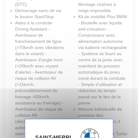
(DTC)
Montage chaînes à
Démarrage sans clé via
neige impossible.
le bouton Start/Stop
Kit de mobilité Plus BMW
Aides à la conduite
- Bouteille avec liquide
Driving Assistant -
anti-crevaison -
Avertisseur de
Compresseur avec
franchissement de ligne
alimentation autonome
(>70km/h avec vibrations
via batterie rechargeable
dans le volant) -
- Système se fixant au
Avertisseur d'angle mort
centre de la jante avec
(>20km/h avec voyant
maintient de pression
d'alerte) - Avertisseur de
automatique du pneu
risque de collision AV
crevé durant la conduite
(>15km/h,
- Simple d'utilisation et
préconditionnment du
réduction du temps
freinage >50km/h,
passé sur le lieu de la
assistance au freinage) -
panne
Avertisseur de risque de
Mesure individuelle de
collision AR
pression des
(déclenchement
pneumatiques avec 3
automatique des
niveaux
warning) - Avertisseur de
Moteur TwinPower Turbo
SAINT-MERRI