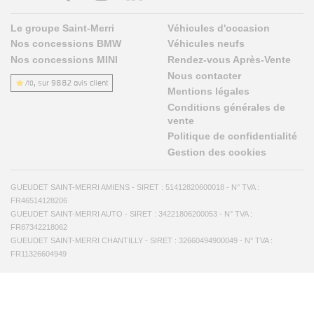
Le groupe Saint-Merri
Véhicules d'occasion
Nos concessions BMW
Véhicules neufs
Nos concessions MINI
Rendez-vous Après-Vente
Nous contacter
, sur 9882 avis client
/10
Mentions légales
Conditions générales de
vente
Politique de confidentialité
Gestion des cookies
GUEUDET SAINT-MERRI AMIENS - SIRET : 51412820600018 - N° TVA :
FR46514128206
GUEUDET SAINT-MERRI AUTO - SIRET : 34221806200053 - N° TVA :
FR87342218062
GUEUDET SAINT-MERRI CHANTILLY - SIRET : 32660494900049 - N° TVA :
FR11326604949