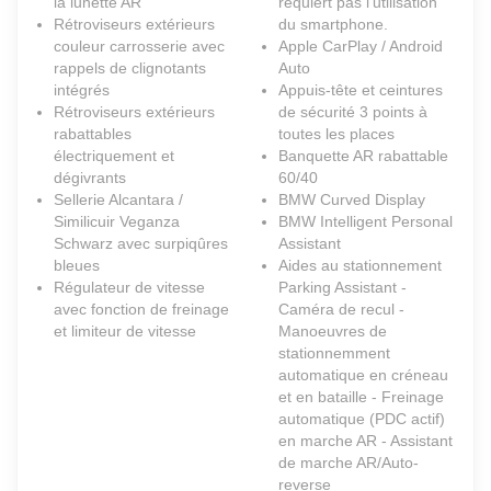
la lunette AR
requiert pas l'utilisation
Rétroviseurs extérieurs
du smartphone.
couleur carrosserie avec
Apple CarPlay / Android
rappels de clignotants
Auto
intégrés
Appuis-tête et ceintures
Rétroviseurs extérieurs
de sécurité 3 points à
rabattables
toutes les places
électriquement et
Banquette AR rabattable
dégivrants
60/40
Sellerie Alcantara /
BMW Curved Display
Similicuir Veganza
BMW Intelligent Personal
Schwarz avec surpiqûres
Assistant
bleues
Aides au stationnement
Régulateur de vitesse
Parking Assistant -
avec fonction de freinage
Caméra de recul -
et limiteur de vitesse
Manoeuvres de
stationnemment
automatique en créneau
et en bataille - Freinage
automatique (PDC actif)
en marche AR - Assistant
de marche AR/Auto-
reverse