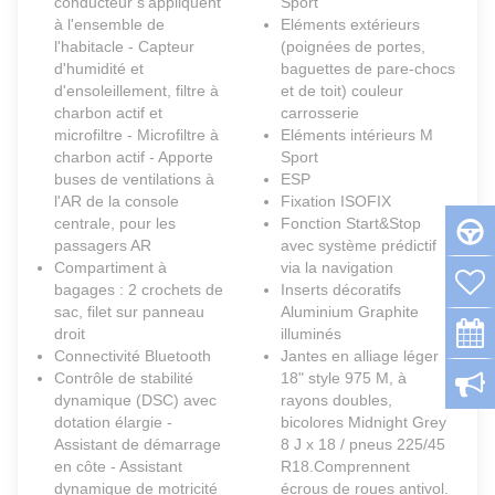
conducteur s'appliquent
Sport
à l'ensemble de
Eléments extérieurs
l'habitacle - Capteur
(poignées de portes,
d'humidité et
baguettes de pare-chocs
d'ensoleillement, filtre à
et de toit) couleur
charbon actif et
carrosserie
microfiltre - Microfiltre à
Eléments intérieurs M
charbon actif - Apporte
Sport
buses de ventilations à
ESP
l'AR de la console
Fixation ISOFIX
centrale, pour les
Fonction Start&Stop
passagers AR
avec système prédictif
Compartiment à
via la navigation
bagages : 2 crochets de
Inserts décoratifs
sac, filet sur panneau
Aluminium Graphite
droit
illuminés
Connectivité Bluetooth
Jantes en alliage léger
Contrôle de stabilité
18" style 975 M, à
dynamique (DSC) avec
rayons doubles,
dotation élargie -
bicolores Midnight Grey
Assistant de démarrage
8 J x 18 / pneus 225/45
en côte - Assistant
R18.Comprennent
dynamique de motricité
écrous de roues antivol.