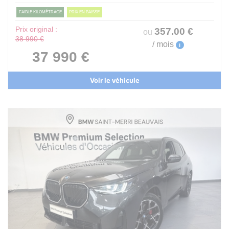
FAIBLE KILOMÉTRAGE
PRIX EN BAISSE
Prix original :
357
.00
€
ou
38 990 €
/ mois
i
37 990 €
Voir le véhicule