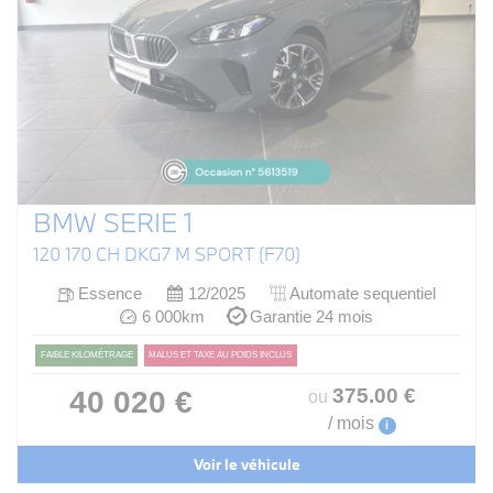
BMW SERIE 1
120 170 CH DKG7 M SPORT (F70)
Essence
12/2025
Automate sequentiel
6 000km
Garantie 24 mois
FAIBLE KILOMÉTRAGE
MALUS ET TAXE AU POIDS INCLUS
375
.00
€
40 020 €
ou
/ mois
i
Voir le véhicule