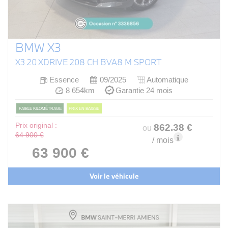
BMW X3
X3 20 XDRIVE 208 CH BVA8 M SPORT
Essence
09/2025
Automatique
8 654km
Garantie 24 mois
FAIBLE KILOMÉTRAGE
PRIX EN BAISSE
Prix original :
862
.38
€
ou
64 900 €
/ mois
63 900 €
Voir le véhicule