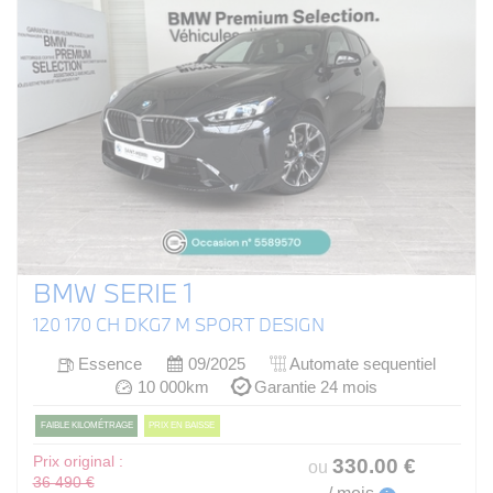
BMW SERIE 1
120 170 CH DKG7 M SPORT DESIGN
Essence
09/2025
Automate sequentiel
10 000km
Garantie 24 mois
FAIBLE KILOMÉTRAGE
PRIX EN BAISSE
Prix original :
330
.00
€
ou
36 490 €