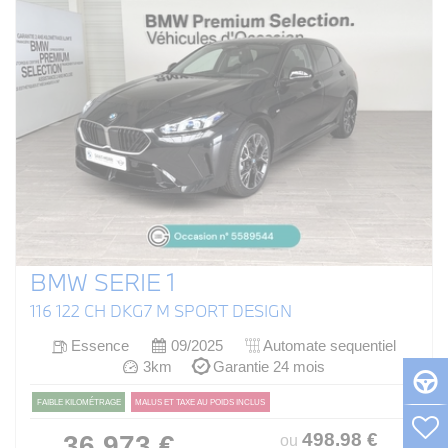
BMW SERIE 1
116 122 CH DKG7 M SPORT DESIGN
Essence
09/2025
Automate sequentiel
3km
Garantie 24 mois
FAIBLE KILOMÉTRAGE
MALUS ET TAXE AU POIDS INCLUS
498
.98
€
36 973 €
ou