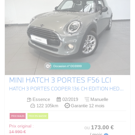
MINI HATCH 3 PORTES F56 LCI
HATCH 3 PORTES COOPER 136 CH EDITION HEDDON STREET
Essence
02/2019
Manuelle
122 105km
Garantie 12 mois
PRIX MALIN
PRIX EN BAISSE
Prix original :
173
.00
€
ou
14 990 €
/ mois