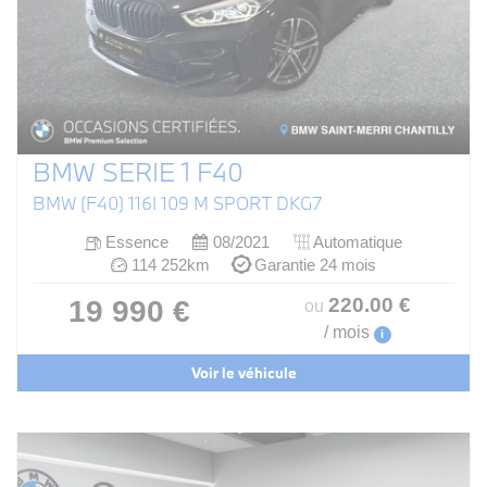
BMW SERIE 1 F40
BMW (F40) 116I 109 M SPORT DKG7
Essence
08/2021
Automatique
114 252km
Garantie 24 mois
220
.00
€
19 990 €
ou
/ mois
i
Voir le véhicule