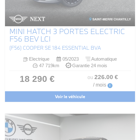
MINI HATCH 3 PORTES ELECTRIC
F56 BEV LCI
(F56) COOPER SE 184 ESSENTIAL BVA
Electrique
05/2023
Automatique
47 719km
Garantie 24 mois
226
.00
€
18 290 €
ou
/ mois
i
Voir le véhicule