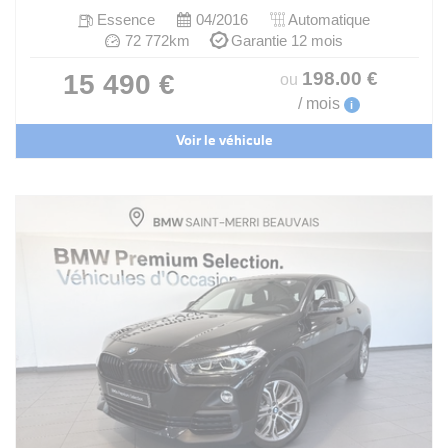
Essence
04/2016
Automatique
72 772km
Garantie 12 mois
198
.00
€
15 490 €
ou
/ mois
i
Voir le véhicule