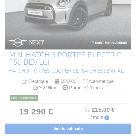
MINI HATCH 3 PORTES ELECTRIC
F56 BEV LCI
HATCH 3 PORTES COOPER SE 184 CH ESSENTIAL
Electrique
05/2023
Automatique
9 246km
Garantie 24 mois
FAIBLE KILOMÉTRAGE
215
.00
€
19 290 €
ou
/ mois
i
Voir le véhicule