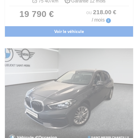
75 407km
Garantie 12 mois
218
.00
€
19 790 €
ou
/ mois
i
Voir le véhicule