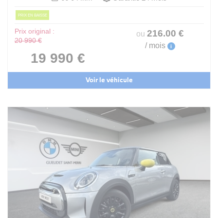
PRIX EN BAISSE
Prix original :
216
.00
€
ou
20 990 €
/ mois
i
19 990 €
Voir le véhicule