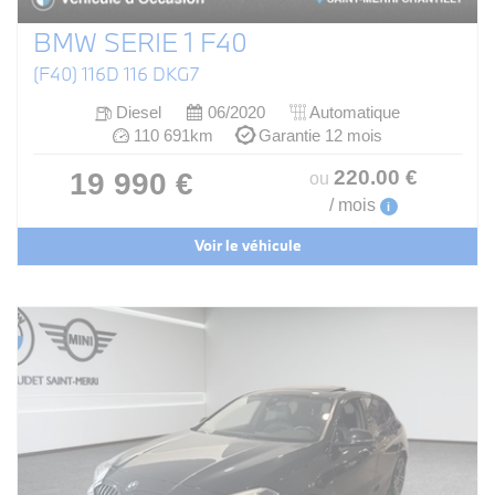
BMW SERIE 1 F40
(F40) 116D 116 DKG7
Diesel
06/2020
Automatique
110 691km
Garantie 12 mois
220
.00
€
19 990 €
ou
/ mois
i
Voir le véhicule