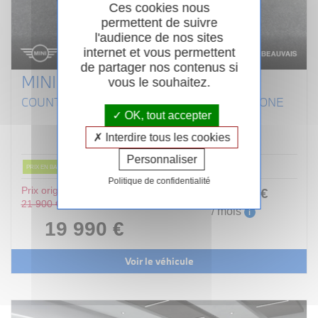
Ces cookies nous
permettent de suivre
l'audience de nos sites
internet et vous permettent
de partager nos contenus si
MINI COUNTRYMAN F60
vous le souhaitez.
COUNTRYMAN 116 CH BVA7 ONE D LONGSTONE
OK, tout accepter
Diesel
01/2020
Automatique
Interdire tous les cookies
101 725km
Garantie 12 mois
Personnaliser
PRIX EN BAISSE
Politique de confidentialité
Prix original :
252
.00
€
ou
21 900 €
/ mois
i
19 990 €
Voir le véhicule