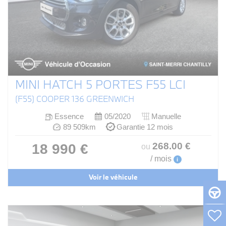
MINI HATCH 5 PORTES F55 LCI
(F55) COOPER 136 GREENWICH
Essence
05/2020
Manuelle
89 509km
Garantie 12 mois
268
.00
€
18 990 €
ou
/ mois
i
Voir le véhicule