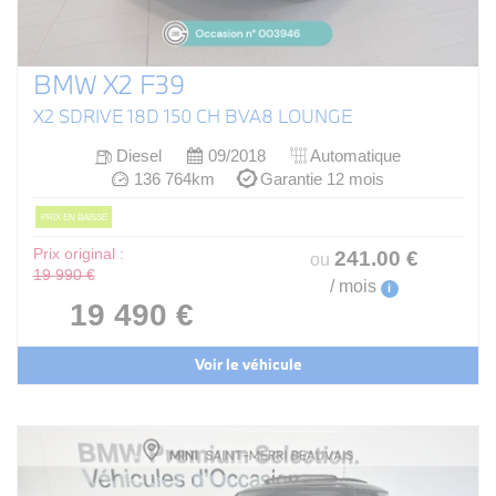
BMW X2 F39
X2 SDRIVE 18D 150 CH BVA8 LOUNGE
Diesel
09/2018
Automatique
136 764km
Garantie 12 mois
PRIX EN BAISSE
Prix original :
241
.00
€
ou
19 990 €
/ mois
i
19 490 €
Voir le véhicule