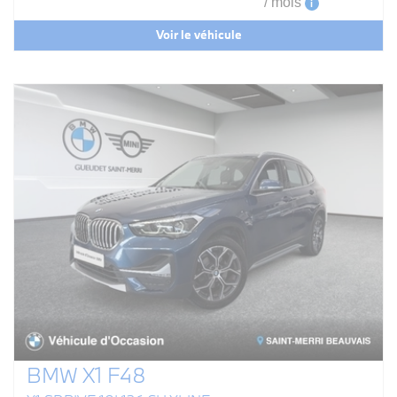
/ mois
i
Voir le véhicule
BMW X1 F48