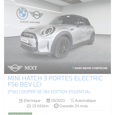
MINI HATCH 3 PORTES ELECTRIC
F56 BEV LCI
(F56) COOPER SE 184 EDITION ESSENTIAL
Electrique
05/2023
Automatique
19 041km
Garantie 24 mois