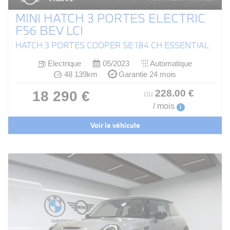
MINI HATCH 3 PORTES ELECTRIC
F56 BEV LCI
HATCH 3 PORTES COOPER SE 184 CH ESSENTIAL
Electrique
05/2023
Automatique
48 139km
Garantie 24 mois
228
.00
€
18 290 €
ou
/ mois
i
Voir le véhicule