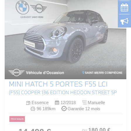
MINI HATCH 5 PORTES F55 LCI
(F55) COOPER 136 EDITION HEDDON STREET 5P
Essence
12/2018
Manuelle
96 189km
Garantie 12 mois
PRIX MALIN
180
.00
€
ou