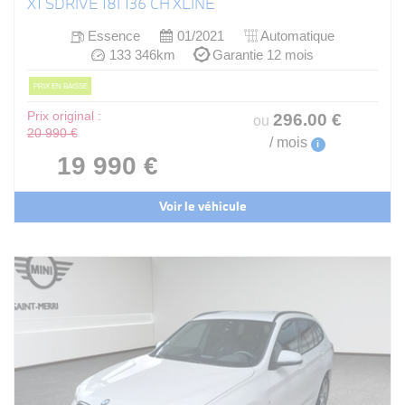
X1 SDRIVE 18I 136 CH XLINE
Essence
01/2021
Automatique
133 346km
Garantie 12 mois
PRIX EN BAISSE
Prix original :
296
.00
€
ou
20 990 €
/ mois
i
19 990 €
Voir le véhicule