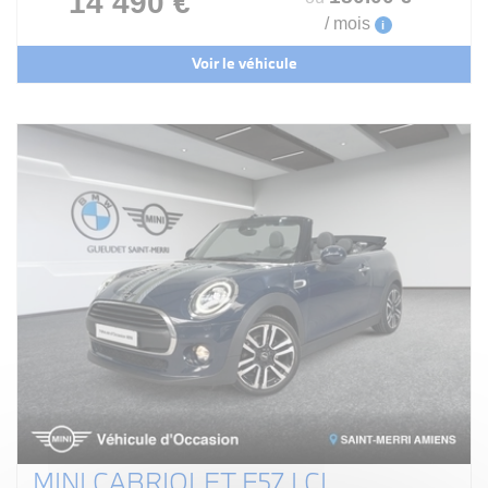
14 490 €
/ mois
i
Voir le véhicule
MINI CABRIOLET F57 LCI