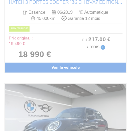
HATCH 3 PORTES COOPER 136 CH BVA7 EDITION HEDDON STREET
Essence
06/2019
Automatique
45 000km
Garantie 12 mois
PRIX EN BAISSE
Prix original :
217
.00
€
ou
19 490 €
/ mois
i
18 990 €
Voir le véhicule