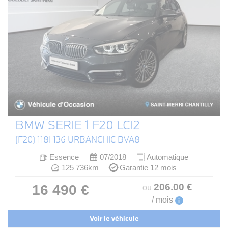
BMW SERIE 1 F20 LCI2
(F20) 118I 136 URBANCHIC BVA8
Essence
07/2018
Automatique
125 736km
Garantie 12 mois
206
.00
€
16 490 €
ou
/ mois
i
Voir le véhicule