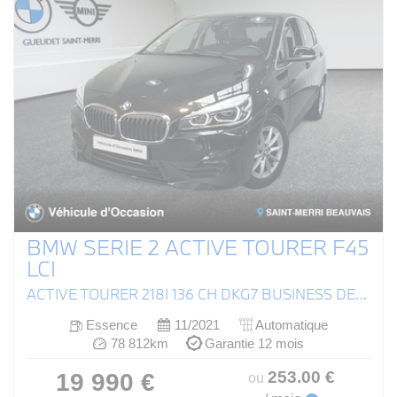
BMW SERIE 2 ACTIVE TOURER F45
LCI
ACTIVE TOURER 218I 136 CH DKG7 BUSINESS DESIGN
Essence
11/2021
Automatique
78 812km
Garantie 12 mois
253
.00
€
19 990 €
ou