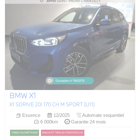
BMW X1
X1 SDRIVE 20I 170 CH M SPORT (U11)
Essence
12/2025
Automate sequentiel
6 000km
Garantie 24 mois
FAIBLE KILOMÉTRAGE
MALUS ET TAXE AU POIDS INCLUS