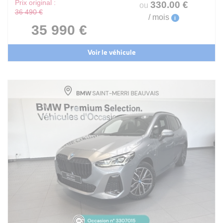
Prix original :
330
.00
€
ou
36 490 €
/ mois
i
35 990 €
Voir le véhicule