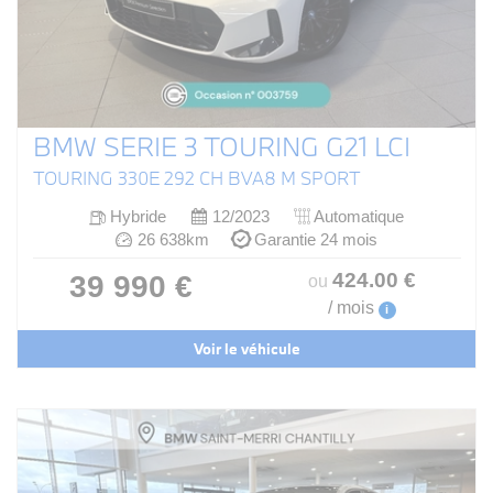
BMW SERIE 3 TOURING G21 LCI
TOURING 330E 292 CH BVA8 M SPORT
Hybride
12/2023
Automatique
26 638km
Garantie 24 mois
424
.00
€
39 990 €
ou
/ mois
i
Voir le véhicule