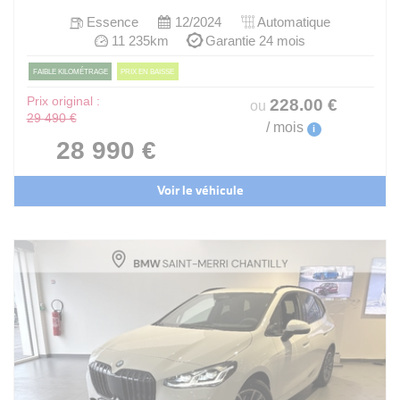
Essence
12/2024
Automatique
11 235km
Garantie 24 mois
FAIBLE KILOMÉTRAGE
PRIX EN BAISSE
Prix original :
228
.00
€
ou
29 490 €
/ mois
i
28 990 €
Voir le véhicule