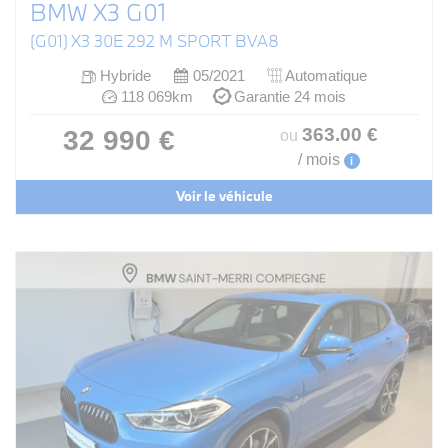
BMW X3 G01
(G01) X3 30E 292 M SPORT BVA8
Hybride
05/2021
Automatique
118 069km
Garantie 24 mois
363
.00
€
32 990 €
ou
/ mois
i
Voir le véhicule