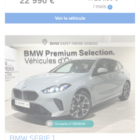
22 990 €
/ mois
i
Voir le véhicule
BMW SERIE 1