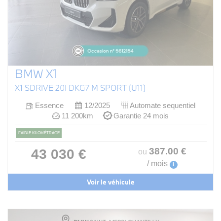
BMW X1
X1 SDRIVE 20I DKG7 M SPORT (U11)
Essence
12/2025
Automate sequentiel
11 200km
Garantie 24 mois
FAIBLE KILOMÉTRAGE
387
.00
€
43 030 €
ou
/ mois
i
Voir le véhicule