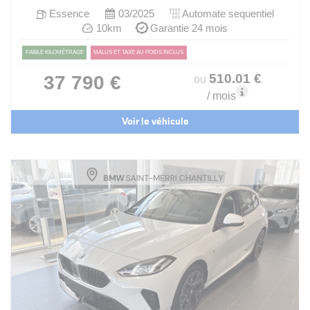
Essence
03/2025
Automate sequentiel
10km
Garantie 24 mois
FAIBLE KILOMÉTRAGE
MALUS ET TAXE AU POIDS INCLUS
510
.01
€
37 790 €
ou
/ mois
Voir le véhicule