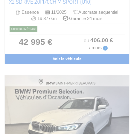
X2 SDRIVE 20I 170CH M SPORT (U10)
Essence
11/2025
Automate sequentiel
19 877km
Garantie 24 mois
FAIBLE KILOMÉTRAGE
406
.00
€
42 995 €
ou
/ mois
i
Voir le véhicule