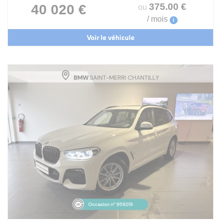
375
.00
€
40 020 €
ou
/ mois
i
Voir le véhicule