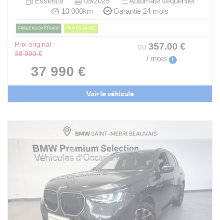
Essence
09/2025
Automate sequentiel
10 000km
Garantie 24 mois
FAIBLE KILOMÉTRAGE
PRIX EN BAISSE
Prix original :
357
.00
€
ou
38 990 €
/ mois
i
37 990 €
Voir le véhicule