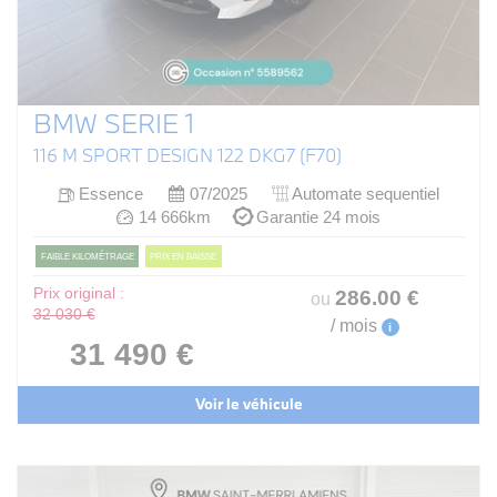
BMW SERIE 1
116 M SPORT DESIGN 122 DKG7 (F70)
Essence
07/2025
Automate sequentiel
14 666km
Garantie 24 mois
FAIBLE KILOMÉTRAGE
PRIX EN BAISSE
Prix original :
286
.00
€
ou
32 030 €
/ mois
i
31 490 €
Voir le véhicule