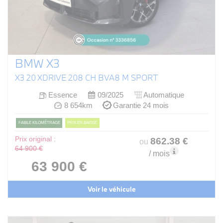
BMW X3
X3 20 XDRIVE 208 CH BVA8 M SPORT
Essence
09/2025
Automatique
8 654km
Garantie 24 mois
FAIBLE KILOMÉTRAGE
PRIX EN BAISSE
Prix original :
862
.38
€
ou
64 900 €
/ mois
63 900 €
Voir le véhicule