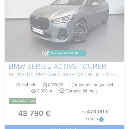
BMW SERIE 2 ACTIVE TOURER
ACTIVE TOURER 225E XDRIVE 245 CH DKG7 M SPORT
Hybride
08/2025
Automate sequentiel
9 000km
Garantie 24 mois
FAIBLE KILOMÉTRAGE
473
.00
€
43 790 €
ou
/ mois
i