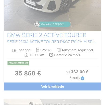
BMW SERIE 2 ACTIVE TOURER
SÉRIE 220IA ACTIVE TOURER DKG7 170 CH M SPORT (U06)
Essence
12/2025
Automate sequentiel
11 000km
Garantie 24 mois
FAIBLE KILOMÉTRAGE
363
.00
€
35 860 €
ou
/ mois
i
Voir le véhicule