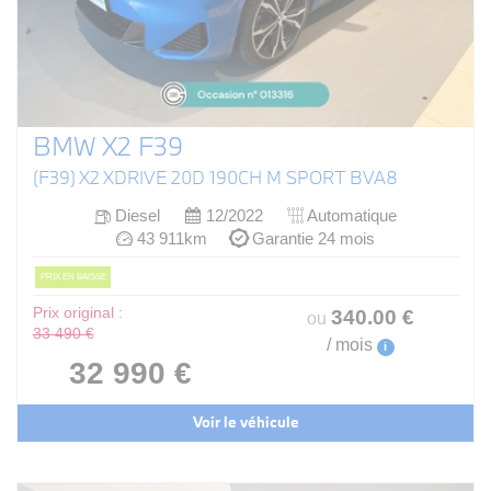
BMW X2 F39
(F39) X2 XDRIVE 20D 190CH M SPORT BVA8
Diesel
12/2022
Automatique
43 911km
Garantie 24 mois
PRIX EN BAISSE
Prix original :
340
.00
€
ou
33 490 €
/ mois
i
32 990 €
Voir le véhicule