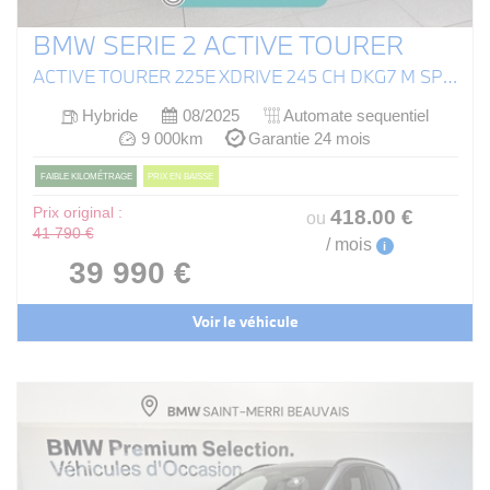
BMW SERIE 2 ACTIVE TOURER
ACTIVE TOURER 225E XDRIVE 245 CH DKG7 M SPORT
Hybride
08/2025
Automate sequentiel
9 000km
Garantie 24 mois
FAIBLE KILOMÉTRAGE
PRIX EN BAISSE
Prix original :
418
.00
€
ou
41 790 €
/ mois
i
39 990 €
Voir le véhicule