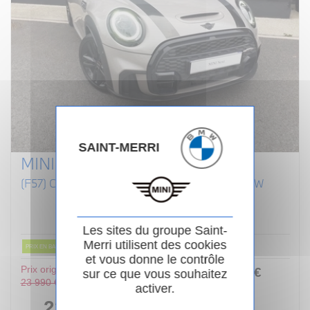
SAINT-MERRI
MINI CABRIOLET F57 LCI II
(F57) COOPER S 192 CABRIOLET FINITION JCW
Essence
02/2022
Manuelle
80 854km
Garantie 24 mois
Les sites du groupe Saint-
Merri utilisent des cookies
PRIX EN BAISSE
et vous donne le contrôle
Prix original :
253
.00
€
ou
sur ce que vous souhaitez
23 990 €
activer.
/ mois
i
22 990 €