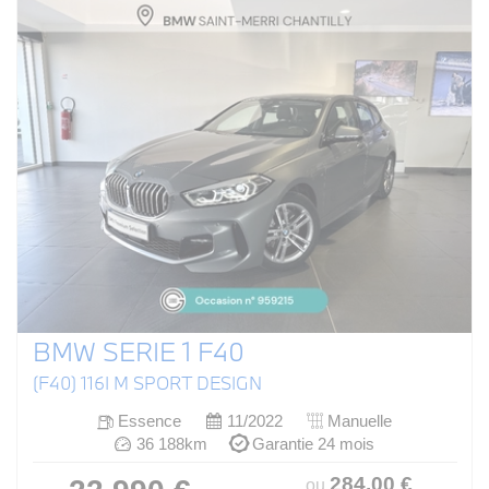
BMW SERIE 1 F40
(F40) 116I M SPORT DESIGN
Essence
11/2022
Manuelle
36 188km
Garantie 24 mois
284
.00
€
ou