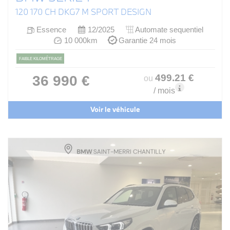
120 170 CH DKG7 M SPORT DESIGN
Essence
12/2025
Automate sequentiel
10 000km
Garantie 24 mois
FAIBLE KILOMÉTRAGE
499
.21
€
36 990 €
ou
/ mois
Voir le véhicule