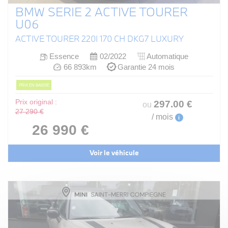
BMW SERIE 2 ACTIVE TOURER
U06
ACTIVE TOURER 220I 170 CH DKG7 LUXURY
Essence
02/2022
Automatique
66 893km
Garantie 24 mois
PRIX EN BAISSE
Prix original :
297
.00
€
ou
27 290 €
/ mois
i
26 990 €
Voir le véhicule