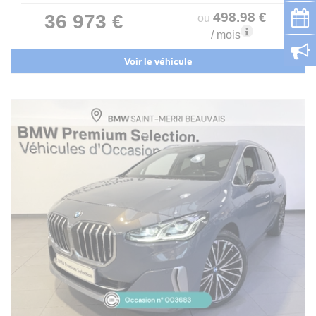
498
.98
€
36 973 €
ou
/ mois
Voir le véhicule