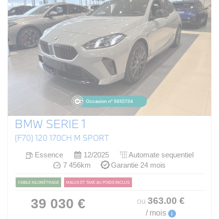
BMW SERIE 1
(F70) 120 170CH M SPORT
Essence
12/2025
Automate sequentiel
7 456km
Garantie 24 mois
FAIBLE KILOMÉTRAGE
MALUS ET TAXE AU POIDS INCLUS
363
.00
€
39 030 €
ou
/ mois
i