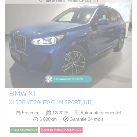
BMW X1
X1 SDRIVE 20I 170 CH M SPORT (U11)
Essence
12/2025
Automate sequentiel
6 000km
Garantie 24 mois
FAIBLE KILOMÉTRAGE
MALUS ET TAXE AU POIDS INCLUS