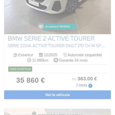
BMW SERIE 2 ACTIVE TOURER
SÉRIE 220IA ACTIVE TOURER DKG7 170 CH M SPORT (U06)
Essence
12/2025
Automate sequentiel
11 000km
Garantie 24 mois
FAIBLE KILOMÉTRAGE
363
.00
€
35 860 €
ou
/ mois
i
Voir le véhicule