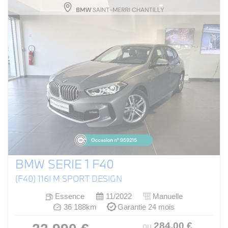
BMW SERIE 1 F40
(F40) 116I M SPORT DESIGN
Essence
11/2022
Manuelle
36 188km
Garantie 24 mois
284
.00
€
ou