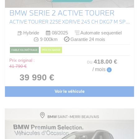
BMW SERIE 2 ACTIVE TOURER
ACTIVE TOURER 225E XDRIVE 245 CH DKG7 M SPORT
Hybride
08/2025
Automate sequentiel
9 000km
Garantie 24 mois
FAIBLE KILOMÉTRAGE
PRIX EN BAISSE
Prix original :
418
.00
€
ou
41 790 €
/ mois
i
39 990 €
Voir le véhicule