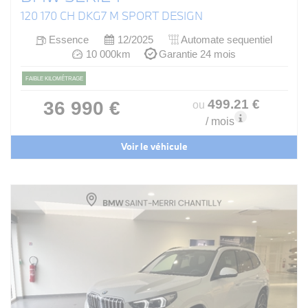
120 170 CH DKG7 M SPORT DESIGN
Essence
12/2025
Automate sequentiel
10 000km
Garantie 24 mois
FAIBLE KILOMÉTRAGE
499
.21
€
36 990 €
ou
/ mois
Voir le véhicule