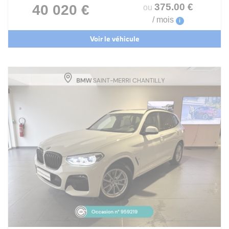
375
.00
€
40 020 €
ou
/ mois
i
Voir le véhicule