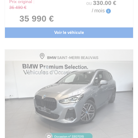
Prix original :
330
.00
€
ou
36 490 €
/ mois
i
35 990 €
Voir le véhicule