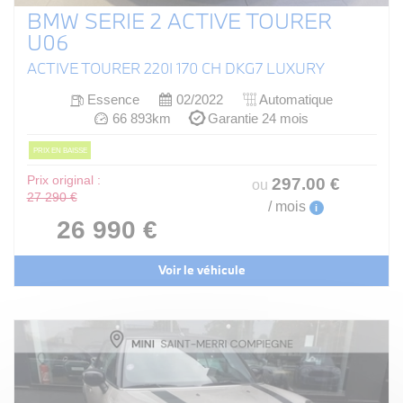
BMW SERIE 2 ACTIVE TOURER
U06
ACTIVE TOURER 220I 170 CH DKG7 LUXURY
Essence
02/2022
Automatique
66 893km
Garantie 24 mois
PRIX EN BAISSE
Prix original :
297
.00
€
ou
27 290 €
/ mois
i
26 990 €
Voir le véhicule