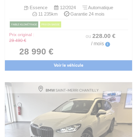
Essence
12/2024
Automatique
11 235km
Garantie 24 mois
FAIBLE KILOMÉTRAGE
PRIX EN BAISSE
Prix original :
228
.00
€
ou
29 490 €
/ mois
i
28 990 €
Voir le véhicule