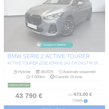
BMW SERIE 2 ACTIVE TOURER
ACTIVE TOURER 225E XDRIVE 245 CH DKG7 M SPORT
Hybride
08/2025
Automate sequentiel
9 000km
Garantie 24 mois
FAIBLE KILOMÉTRAGE
473
.00
€
43 790 €
ou
/ mois
i