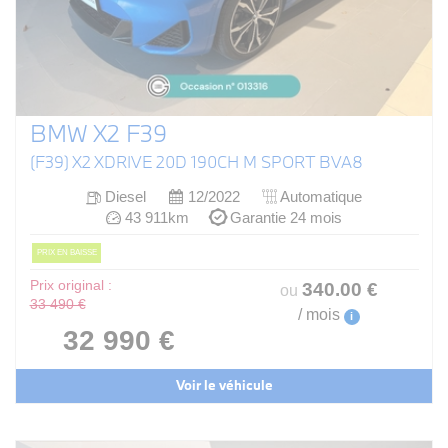
BMW X2 F39
(F39) X2 XDRIVE 20D 190CH M SPORT BVA8
Diesel
12/2022
Automatique
43 911km
Garantie 24 mois
PRIX EN BAISSE
Prix original :
340
.00
€
ou
33 490 €
/ mois
i
32 990 €
Voir le véhicule