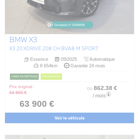
BMW X3
X3 20 XDRIVE 208 CH BVA8 M SPORT
Essence
09/2025
Automatique
8 654km
Garantie 24 mois
FAIBLE KILOMÉTRAGE
PRIX EN BAISSE
Prix original :
862
.38
€
ou
64 900 €
/ mois
63 900 €
Voir le véhicule