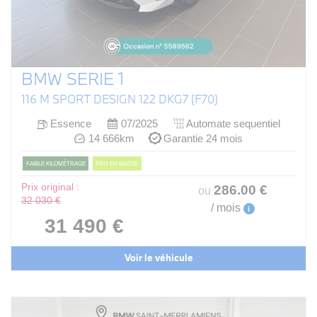
BMW SERIE 1
116 M SPORT DESIGN 122 DKG7 (F70)
Essence
07/2025
Automate sequentiel
14 666km
Garantie 24 mois
FAIBLE KILOMÉTRAGE
PRIX EN BAISSE
Prix original :
286
.00
€
ou
32 030 €
/ mois
i
31 490 €
Voir le véhicule