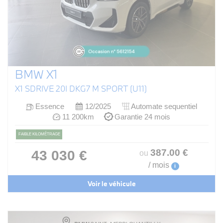
BMW X1
X1 SDRIVE 20I DKG7 M SPORT (U11)
Essence
12/2025
Automate sequentiel
11 200km
Garantie 24 mois
FAIBLE KILOMÉTRAGE
387
.00
€
43 030 €
ou
/ mois
i
Voir le véhicule