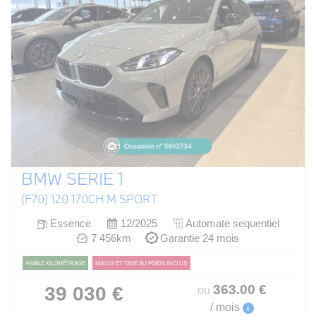
BMW SERIE 1
(F70) 120 170CH M SPORT
Essence
12/2025
Automate sequentiel
7 456km
Garantie 24 mois
FAIBLE KILOMÉTRAGE
MALUS ET TAXE AU POIDS INCLUS
363
.00
€
39 030 €
ou
/ mois
i