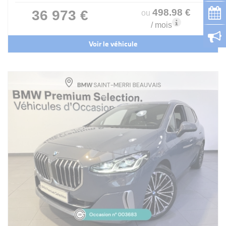
498
.98
€
36 973 €
ou
/ mois
Voir le véhicule