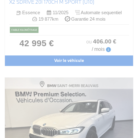
X2 SDRIVE 20I 170CH M SPORT (U10)
Essence
11/2025
Automate sequentiel
19 877km
Garantie 24 mois
FAIBLE KILOMÉTRAGE
406
.00
€
42 995 €
ou
/ mois
i
Voir le véhicule