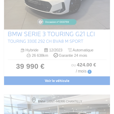
BMW SERIE 3 TOURING G21 LCI
TOURING 330E 292 CH BVA8 M SPORT
Hybride
12/2023
Automatique
26 638km
Garantie 24 mois
424
.00
€
39 990 €
ou
/ mois
i
Voir le véhicule