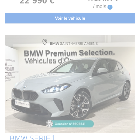
22 990 €
/ mois
i
Voir le véhicule
BMW SERIE 1