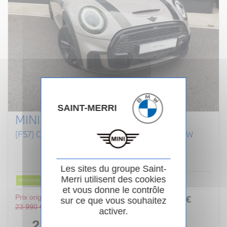
SAINT-MERRI
MINI CABRIOLET F57 LCI II
(F57) COOPER S 192 CABRIOLET FINITION JCW
Essence
02/2022
Manuelle
80 854km
Garantie 24 mois
Les sites du groupe Saint-
Merri utilisent des cookies
PRIX EN BAISSE
et vous donne le contrôle
Prix original :
253
.00
€
ou
sur ce que vous souhaitez
23 990 €
activer.
/ mois
i
22 990 €