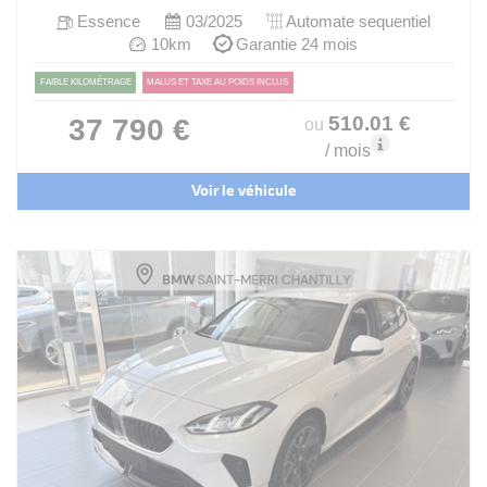
Essence
03/2025
Automate sequentiel
10km
Garantie 24 mois
FAIBLE KILOMÉTRAGE
MALUS ET TAXE AU POIDS INCLUS
510
.01
€
37 790 €
ou
/ mois
Voir le véhicule