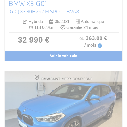
BMW X3 G01
(G01) X3 30E 292 M SPORT BVA8
Hybride
05/2021
Automatique
118 069km
Garantie 24 mois
363
.00
€
32 990 €
ou
/ mois
i
Voir le véhicule