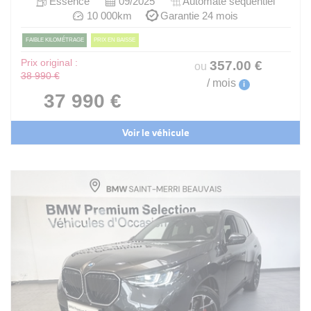
Essence
09/2025
Automate sequentiel
10 000km
Garantie 24 mois
FAIBLE KILOMÉTRAGE
PRIX EN BAISSE
Prix original :
357
.00
€
ou
38 990 €
/ mois
i
37 990 €
Voir le véhicule