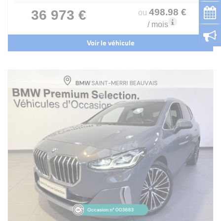
498
.98
€
36 973 €
ou
/ mois
Voir le véhicule