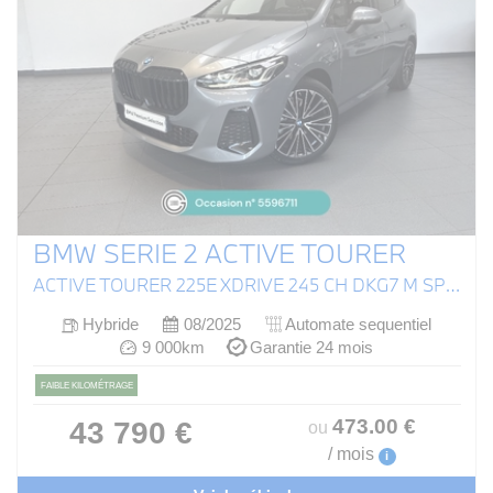
BMW SERIE 2 ACTIVE TOURER
ACTIVE TOURER 225E XDRIVE 245 CH DKG7 M SPORT
Hybride
08/2025
Automate sequentiel
9 000km
Garantie 24 mois
FAIBLE KILOMÉTRAGE
473
.00
€
43 790 €
ou
/ mois
i