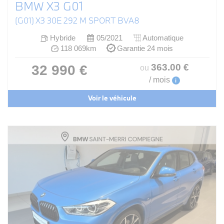
BMW X3 G01
(G01) X3 30E 292 M SPORT BVA8
Hybride
05/2021
Automatique
118 069km
Garantie 24 mois
363
.00
€
32 990 €
ou
/ mois
i
Voir le véhicule