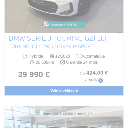
BMW SERIE 3 TOURING G21 LCI
TOURING 330E 292 CH BVA8 M SPORT
Hybride
12/2023
Automatique
26 638km
Garantie 24 mois
424
.00
€
39 990 €
ou
/ mois
i
Voir le véhicule