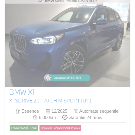
BMW X1
X1 SDRIVE 20I 170 CH M SPORT (U11)
Essence
12/2025
Automate sequentiel
6 000km
Garantie 24 mois
FAIBLE KILOMÉTRAGE
MALUS ET TAXE AU POIDS INCLUS