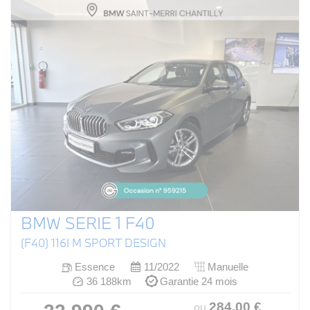
BMW SERIE 1 F40
(F40) 116I M SPORT DESIGN
Essence
11/2022
Manuelle
36 188km
Garantie 24 mois
284
.00
€
ou