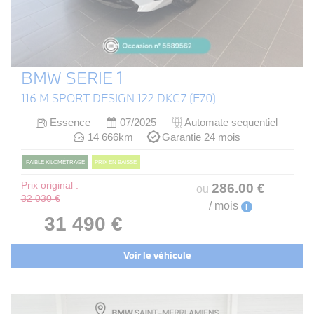
BMW SERIE 1
116 M SPORT DESIGN 122 DKG7 (F70)
Essence
07/2025
Automate sequentiel
14 666km
Garantie 24 mois
FAIBLE KILOMÉTRAGE
PRIX EN BAISSE
Prix original :
286
.00
€
ou
32 030 €
/ mois
i
31 490 €
Voir le véhicule