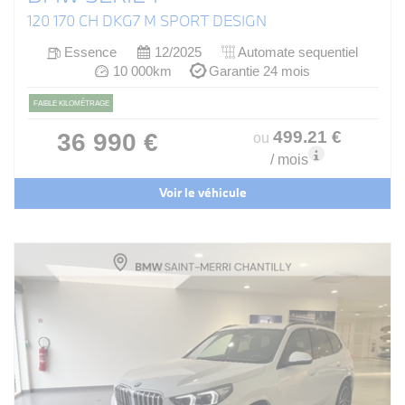
120 170 CH DKG7 M SPORT DESIGN
Essence
12/2025
Automate sequentiel
10 000km
Garantie 24 mois
FAIBLE KILOMÉTRAGE
499
.21
€
36 990 €
ou
/ mois
Voir le véhicule