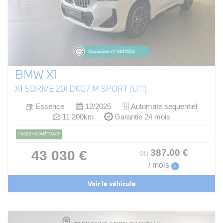
BMW X1
X1 SDRIVE 20I DKG7 M SPORT (U11)
Essence
12/2025
Automate sequentiel
11 200km
Garantie 24 mois
FAIBLE KILOMÉTRAGE
387
.00
€
43 030 €
ou
/ mois
i
Voir le véhicule