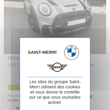
SAINT-MERRI
MINI CABRIOLET F57 LCI II
(F57) COOPER S 192 CABRIOLET FINITION JCW
Essence
02/2022
Manuelle
80 854km
Garantie 24 mois
Les sites du groupe Saint-
Merri utilisent des cookies
PRIX EN BAISSE
et vous donne le contrôle
Prix original :
253
.00
€
ou
sur ce que vous souhaitez
23 990 €
activer.
/ mois
i
22 990 €