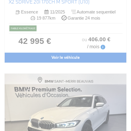
X2 SDRIVE 20I 170CH M SPORT (U10)
Essence
11/2025
Automate sequentiel
19 877km
Garantie 24 mois
FAIBLE KILOMÉTRAGE
406
.00
€
42 995 €
ou
/ mois
i
Voir le véhicule