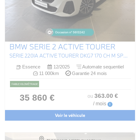
BMW SERIE 2 ACTIVE TOURER
SÉRIE 220IA ACTIVE TOURER DKG7 170 CH M SPORT (U06)
Essence
12/2025
Automate sequentiel
11 000km
Garantie 24 mois
FAIBLE KILOMÉTRAGE
363
.00
€
35 860 €
ou
/ mois
i
Voir le véhicule