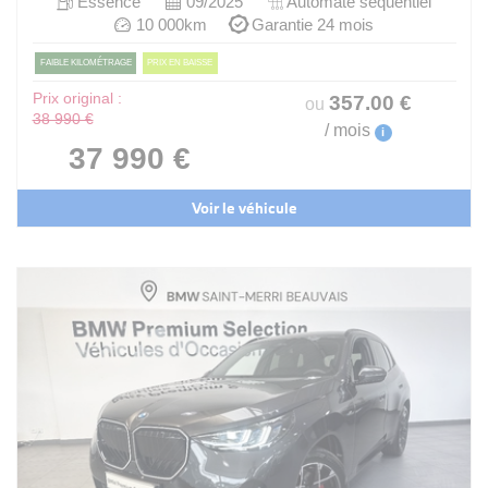
Essence
09/2025
Automate sequentiel
10 000km
Garantie 24 mois
FAIBLE KILOMÉTRAGE
PRIX EN BAISSE
Prix original :
357
.00
€
ou
38 990 €
/ mois
i
37 990 €
Voir le véhicule