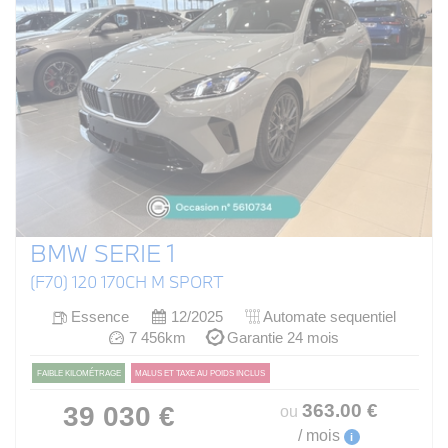
BMW SERIE 1
(F70) 120 170CH M SPORT
Essence
12/2025
Automate sequentiel
7 456km
Garantie 24 mois
FAIBLE KILOMÉTRAGE
MALUS ET TAXE AU POIDS INCLUS
363
.00
€
39 030 €
ou
/ mois
i