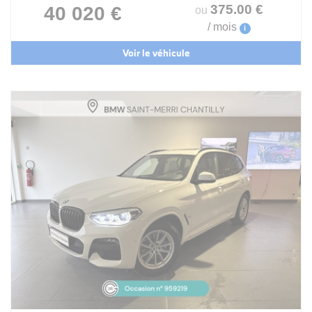
375
.00
€
40 020 €
ou
/ mois
i
Voir le véhicule