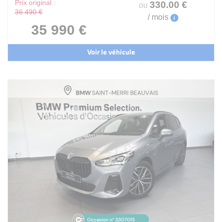
Prix original :
330
.00
€
ou
36 490 €
/ mois
i
35 990 €
Voir le véhicule