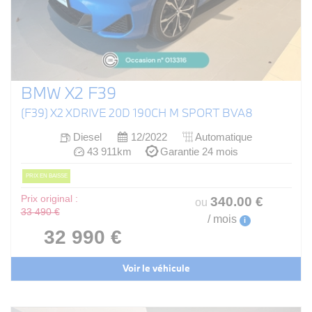
BMW X2 F39
(F39) X2 XDRIVE 20D 190CH M SPORT BVA8
Diesel
12/2022
Automatique
43 911km
Garantie 24 mois
PRIX EN BAISSE
Prix original :
340
.00
€
ou
33 490 €
/ mois
i
32 990 €
Voir le véhicule