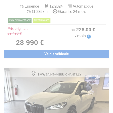
Essence
12/2024
Automatique
11 235km
Garantie 24 mois
FAIBLE KILOMÉTRAGE
PRIX EN BAISSE
Prix original :
228
.00
€
ou
29 490 €
/ mois
i
28 990 €
Voir le véhicule