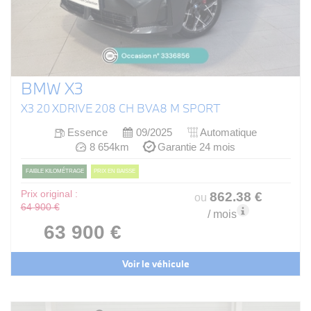
BMW X3
X3 20 XDRIVE 208 CH BVA8 M SPORT
Essence
09/2025
Automatique
8 654km
Garantie 24 mois
FAIBLE KILOMÉTRAGE
PRIX EN BAISSE
Prix original :
862
.38
€
ou
64 900 €
/ mois
63 900 €
Voir le véhicule