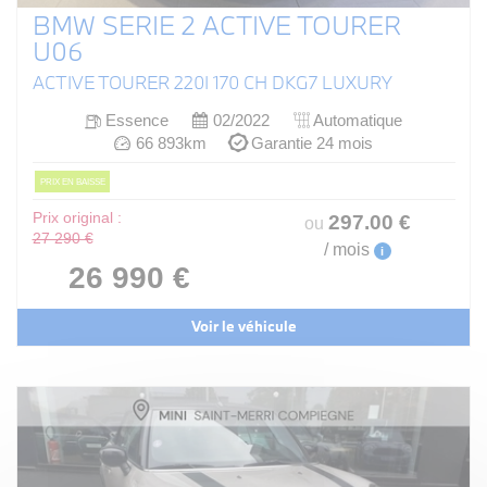
BMW SERIE 2 ACTIVE TOURER
U06
ACTIVE TOURER 220I 170 CH DKG7 LUXURY
Essence
02/2022
Automatique
66 893km
Garantie 24 mois
PRIX EN BAISSE
Prix original :
297
.00
€
ou
27 290 €
/ mois
i
26 990 €
Voir le véhicule