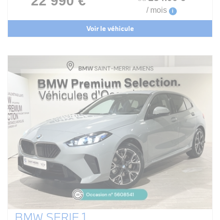
22 990 €
/ mois
i
Voir le véhicule
BMW SERIE 1