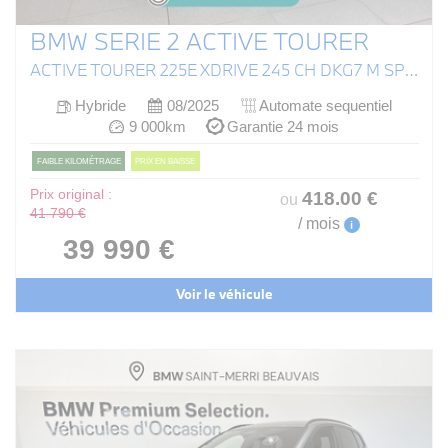
BMW SERIE 2 ACTIVE TOURER
ACTIVE TOURER 225E XDRIVE 245 CH DKG7 M SPORT
Hybride
08/2025
Automate sequentiel
9 000km
Garantie 24 mois
FAIBLE KILOMÉTRAGE
PRIX EN BAISSE
Prix original :
418
.00
€
ou
41 790 €
/ mois
i
39 990 €
Voir le véhicule