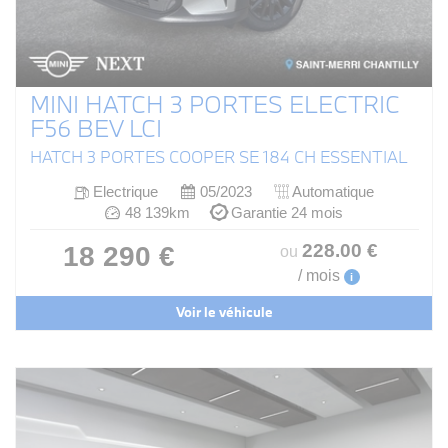
MINI HATCH 3 PORTES ELECTRIC
F56 BEV LCI
HATCH 3 PORTES COOPER SE 184 CH ESSENTIAL
Electrique
05/2023
Automatique
48 139km
Garantie 24 mois
228
.00
€
18 290 €
ou
/ mois
i
Voir le véhicule