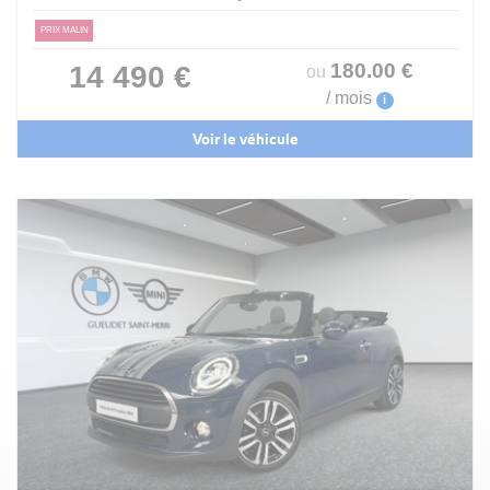
PRIX MALIN
180
.00
€
14 490 €
ou
/ mois
i
Voir le véhicule