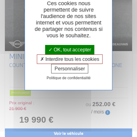
Ces cookies nous
permettent de suivre
l'audience de nos sites
internet et vous permettent
de partager nos contenus si
vous le souhaitez.
OK, tout accepter
MINI COUNTRYMAN F60
Interdire tous les cookies
COUNTRYMAN 116 CH BVA7 ONE D LONGSTONE
Personnaliser
Diesel
01/2020
Automatique
Politique de confidentialité
101 725km
Garantie 12 mois
PRIX EN BAISSE
Prix original :
252
.00
€
ou
21 900 €
/ mois
i
19 990 €
Voir le véhicule