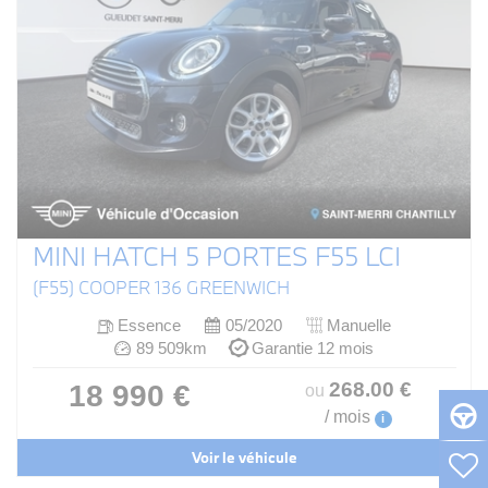
MINI HATCH 5 PORTES F55 LCI
(F55) COOPER 136 GREENWICH
Essence
05/2020
Manuelle
89 509km
Garantie 12 mois
268
.00
€
18 990 €
ou
/ mois
i
Voir le véhicule