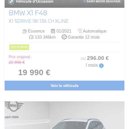
BMW X1 F48
X1 SDRIVE 18I 136 CH XLINE
Essence
01/2021
Automatique
133 346km
Garantie 12 mois
PRIX EN BAISSE
Prix original :
296
.00
€
ou
20 990 €
/ mois
i
19 990 €
Voir le véhicule