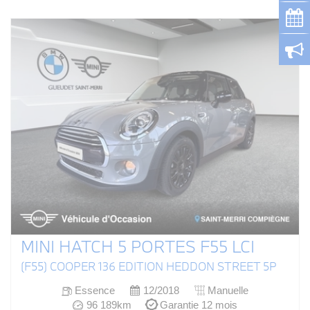
MINI HATCH 5 PORTES F55 LCI
(F55) COOPER 136 EDITION HEDDON STREET 5P
Essence
12/2018
Manuelle
96 189km
Garantie 12 mois