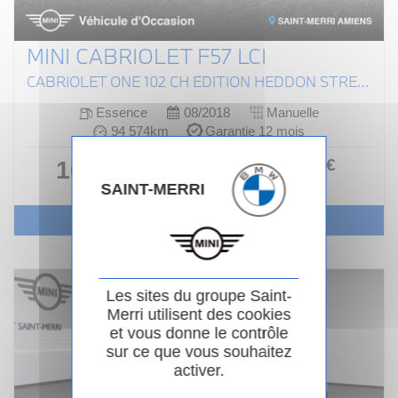
MINI CABRIOLET F57 LCI
CABRIOLET ONE 102 CH EDITION HEDDON STREET
Essence
08/2018
Manuelle
94 574km
Garantie 12 mois
204
.00
€
16 490 €
ou
/ mois
SAINT-MERRI
i
Voir le véhicule
Les sites du groupe Saint-
Merri utilisent des cookies
et vous donne le contrôle
sur ce que vous souhaitez
activer.