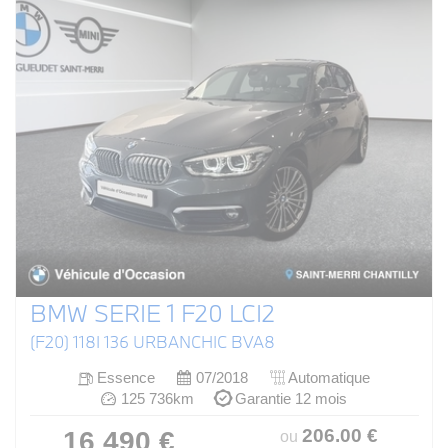
BMW SERIE 1 F20 LCI2
(F20) 118I 136 URBANCHIC BVA8
Essence
07/2018
Automatique
125 736km
Garantie 12 mois
206
.00
€
16 490 €
ou