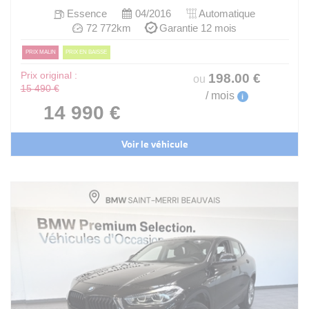
Essence
04/2016
Automatique
72 772km
Garantie 12 mois
PRIX MALIN
PRIX EN BAISSE
Prix original :
198
.00
€
ou
15 490 €
/ mois
i
14 990 €
Voir le véhicule