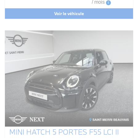
/ mois
i
Voir le véhicule
MINI HATCH 5 PORTES F55 LCI II