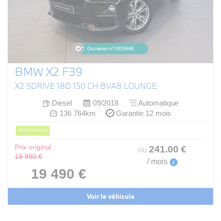
BMW X2 F39
X2 SDRIVE 18D 150 CH BVA8 LOUNGE
Diesel
09/2018
Automatique
136 764km
Garantie 12 mois
PRIX EN BAISSE
Prix original :
241
.00
€
ou
19 990 €
/ mois
i
19 490 €
Voir le véhicule