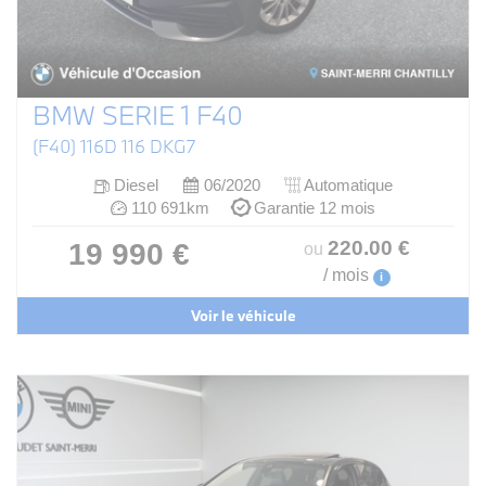
BMW SERIE 1 F40
(F40) 116D 116 DKG7
Diesel
06/2020
Automatique
110 691km
Garantie 12 mois
220
.00
€
19 990 €
ou
/ mois
i
Voir le véhicule