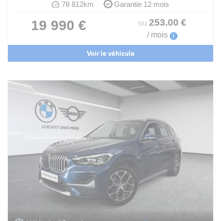
78 812km
Garantie 12 mois
253
.00
€
19 990 €
ou
/ mois
i
Voir le véhicule