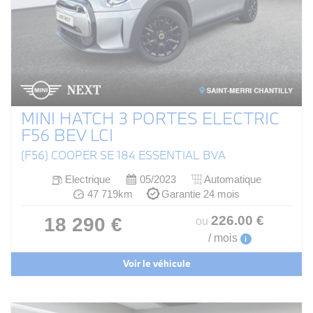
MINI HATCH 3 PORTES ELECTRIC
F56 BEV LCI
(F56) COOPER SE 184 ESSENTIAL BVA
Electrique
05/2023
Automatique
47 719km
Garantie 24 mois
226
.00
€
18 290 €
ou
/ mois
i
Voir le véhicule