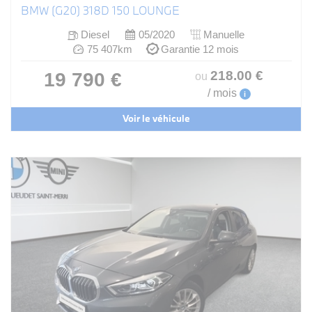
BMW (G20) 318D 150 LOUNGE
Diesel
05/2020
Manuelle
75 407km
Garantie 12 mois
218
.00
€
19 790 €
ou
/ mois
i
Voir le véhicule