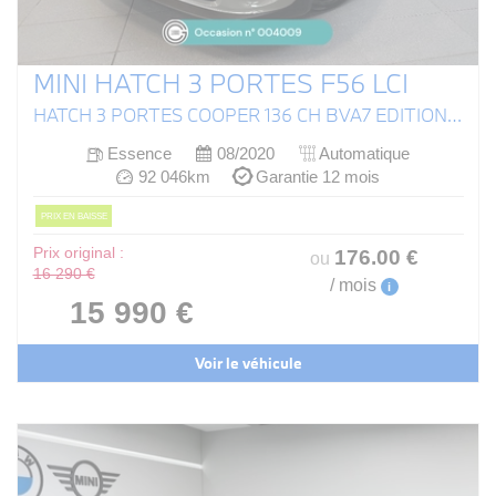
MINI HATCH 3 PORTES F56 LCI
HATCH 3 PORTES COOPER 136 CH BVA7 EDITION GREENWICH
Essence
08/2020
Automatique
92 046km
Garantie 12 mois
PRIX EN BAISSE
Prix original :
176
.00
€
ou
16 290 €
/ mois
i
15 990 €
Voir le véhicule