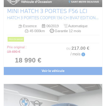
MINI HATCH 3 PORTES F56 LCI
HATCH 3 PORTES COOPER 136 CH BVA7 EDITION HEDDON STREET
Essence
06/2019
Automatique
45 000km
Garantie 12 mois
PRIX EN BAISSE
Prix original :
217
.00
€
ou
19 490 €
/ mois
i
18 990 €
Voir le véhicule