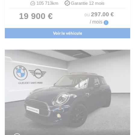
105 713km
Garantie 12 mois
297
.00
€
19 900 €
ou
/ mois
i
Voir le véhicule