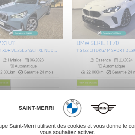
X1 U11
BMW SERIE 1 F70
(U11) X1 XDRIVE 25E 245CH XLINE DKG7
116 122 CH DKG7 M SPORT DES
Hybride
06/2023
Essence
11/2024
Automatique
Automatique
2 301km
Garantie 24 mois
22 000km
Garantie 24 
 BAISSE
PRIX EN BAISSE
iginal :
376
.00
€
Prix original :
253
ou
ou
0 €
29 990 €
/ mois
/ mois
i
 990 €
28 490 €
SAINT-MERRI
Voir le véhicule
Voir le véhicule
upe Saint-Merri utilisent des cookies et vous donne le co
vous souhaitez activer.