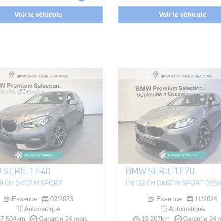
Voir le véhicule
Voir le véhicule
SERIE 1 F40
BMW SERIE 1 F70
109 CH DKG7 M SPORT
116 122 CH DKG7 M SPORT DES
Essence
02/2023
Essence
11/2024
Automatique
Automatique
7 504km
Garantie 24 mois
15 207km
Garantie 24 