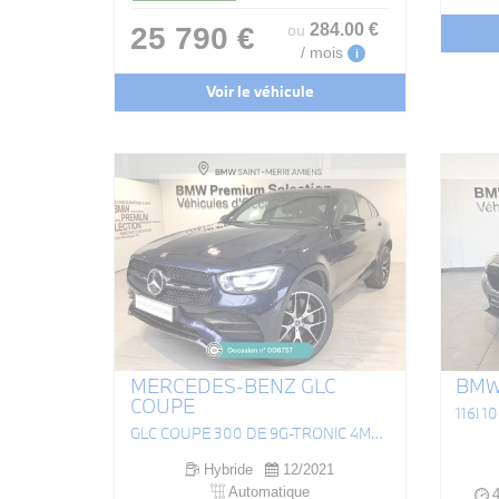
284
.00
€
25 790 €
ou
/ mois
i
Voir le véhicule
MERCEDES-BENZ GLC
BMW 
COUPE
116I 
GLC COUPÉ 300 DE 9G-TRONIC 4MATIC AMG LINE
Hybride
12/2021
Automatique
4