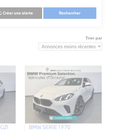
Créer une alerte
Rechercher
Trier par
G21
BMW SERIE 1 F70