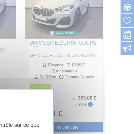
BMW SERIE 2 GRAN COUPE
F44
IGN
GRAN COUPE 220I 178 CH DKG7 M SPORT
Essence
12/2022
Automatique
mois
34 022km
Garantie 24 mois
PRIX EN BAISSE
.00
€
Prix original :
363
.00
€
ou
i
30 490 €
/ mois
i
29 990 €
ntrôle sur ce que
Voir le véhicule