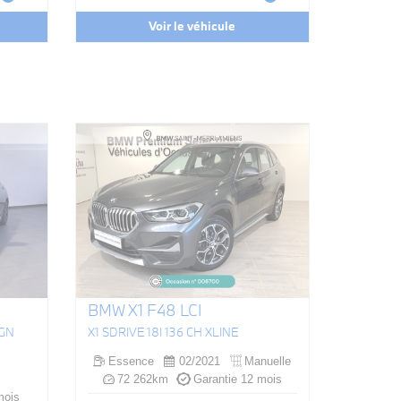
Voir le véhicule
BMW X1 F48 LCI
IGN
X1 SDRIVE 18I 136 CH XLINE
Essence
02/2021
Manuelle
72 262km
Garantie 12 mois
mois