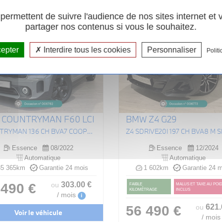
ermettent de suivre l'audience de nos sites internet et
partager nos contenus si vous le souhaitez.
cepter
Interdire tous les cookies
Personnaliser
Politi
I COUNTRYMAN F60 LCI
BMW Z4 G29
COUNTRYMAN 136 CH BVA7 COOPER EDITION PREMIUM PLUS
Z4 SDRIVE20I 197 CH BVA8 M 
Essence
08/2022
Essence
12/2024
Automatique
Automatique
5 365km
Garantie 24 mois
1 602km
Garantie 24 m
303
.00
€
 490 €
ou
FAIBLE
MALUS ET TAXE AU POI
KILOMÉTRAGE
INCLUS
/ mois
i
621
56 490 €
ou
Voir le véhicule
/ mois