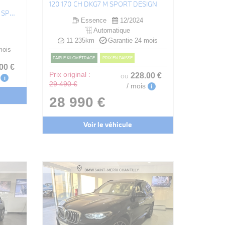
120 170 CH DKG7 M SPORT DESIGN
TOURING 330E 292 CH BVA8 M SPORT
Essence
12/2024
Automatique
11 235km
Garantie 24 mois
mois
FAIBLE KILOMÉTRAGE
PRIX EN BAISSE
.00
€
Prix original :
228
.00
€
ou
i
29 490 €
/ mois
i
28 990 €
Voir le véhicule