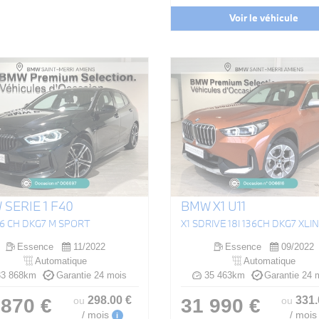
Voir le véhicule
SERIE 1 F40
BMW X1 U11
136 CH DKG7 M SPORT
X1 SDRIVE 18I 136CH DKG7 XLI
Essence
11/2022
Essence
09/2022
Automatique
Automatique
3 868km
Garantie 24 mois
35 463km
Garantie 24 
298
.00
€
331
 870 €
31 990 €
ou
ou
/ mois
/ mois
i