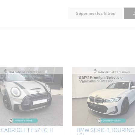
Supprimer les filtres
 CABRIOLET F57 LCI II
BMW SERIE 3 TOURING 