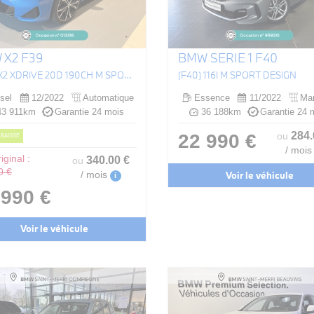
 X2 F39
BMW SERIE 1 F40
(F39) X2 XDRIVE 20D 190CH M SPORT BVA8
(F40) 116I M SPORT DESIGN
sel
12/2022
Automatique
Essence
11/2022
Man
3 911km
Garantie 24 mois
36 188km
Garantie 24 
284
22 990 €
ou
 BAISSE
/ mois
iginal :
340
.00
€
ou
0 €
Voir le véhicule
/ mois
i
 990 €
Voir le véhicule