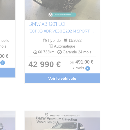
BMW X3 G01 LCI
(G01) X3 XDRIVE30E 292 M SPORT BVA8
uelle
Hybride
11/2022
mois
Automatique
60 733km
Garantie 24 mois
.00
€
491
.00
€
42 990 €
ou
i
/ mois
i
Voir le véhicule