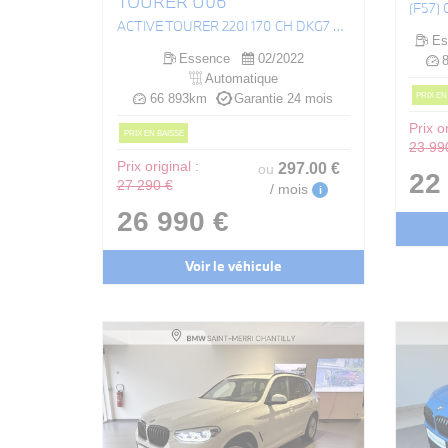
TOURER U06
ACTIVE TOURER 220I 170 CH DKG7 LUXURY
Es
Essence
02/2022
8
Automatique
PRIX EN
66 893km
Garantie 24 mois
Prix or
PRIX EN BAISSE
23 99
Prix original :
297
.00
€
ou
22
27 290 €
/ mois
i
26 990 €
Voir le véhicule