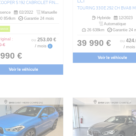
LCI
(F57) COOPER S 192 CABRIOLET FINITION JCW
sence
02/2022
Manuelle
Hybride
12/2023
0 854km
Garantie 24 mois
Automatique
 BAISSE
26 638km
Garantie 24 
iginal :
253
.00
€
ou
424
39 990 €
ou
0 €
/ mois
i
/ mois
 990 €
Voir le véhicule
Voir le véhicule