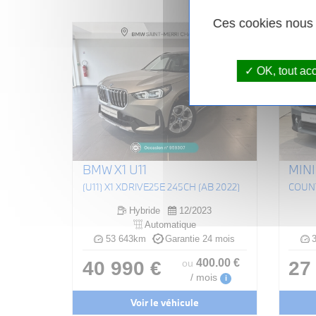
Ces cookies nous p
OK, tout ac
BMW X1 U11
MIN
(U11) X1 XDRIVE25E 245CH (AB 2022)
Hybride
12/2023
Automatique
53 643km
Garantie 24 mois
3
400
.00
€
40 990 €
27
ou
/ mois
i
Voir le véhicule