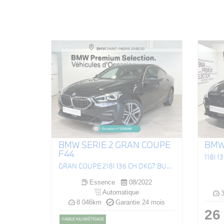
BMW SERIE 2 GRAN COUPE
BMW 
F44
118I 
GRAN COUPE 218I 136 CH DKG7 BUSINESS DESIGN
Essence
08/2022
Automatique
3
8 046km
Garantie 24 mois
26
FAIBLE KILOMÉTRAGE