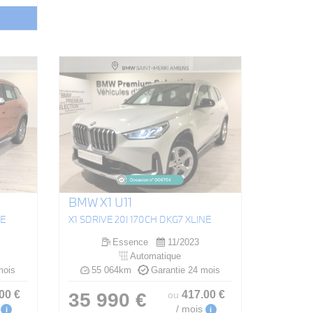
BMW X1 U11
NE
X1 SDRIVE 20I 170CH DKG7 XLINE
Essence
11/2023
Automatique
mois
55 064km
Garantie 24 mois
.00
€
417
.00
€
35 990 €
ou
/ mois
i
i