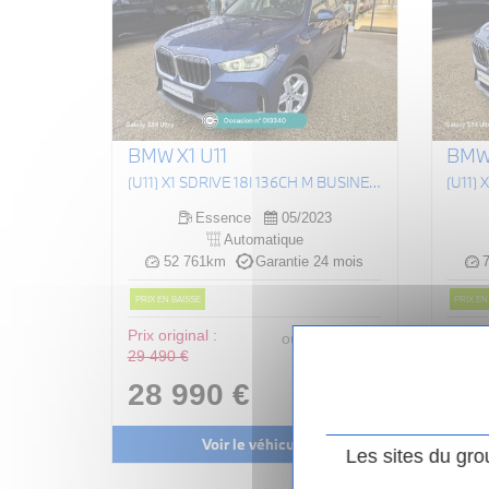
BMW X1 U11
BMW 
(U11) X1 SDRIVE 18I 136CH M BUSINESS DESIGN DKG7
Essence
05/2023
Automatique
52 761km
Garantie 24 mois
7
PRIX EN BAISSE
PRIX EN
Prix original :
300
.00
€
Prix or
ou
29 490 €
34 49
/ mois
i
28 990 €
33
Voir le véhicule
Les sites du gro