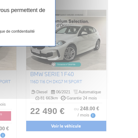
 vous permettent de
que de confidentialité
BMW SERIE 1 F40
SPORT
116D 116 CH DKG7 M SPORT
Diesel
06/2021
Automatique
81 663km
Garantie 24 mois
ois
248
.00
€
22 490 €
ou
/ mois
DS
i
Voir le véhicule
.00
€
i