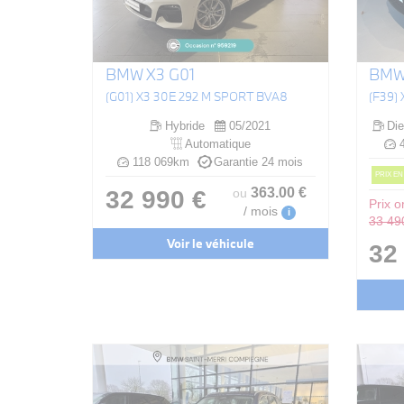
BMW X3 G01
BMW
(G01) X3 30E 292 M SPORT BVA8
Hybride
05/2021
Die
Automatique
4
118 069km
Garantie 24 mois
PRIX EN
363
.00
€
32 990 €
ou
Prix or
/ mois
i
33 49
Voir le véhicule
32