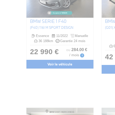
BMW SERIE 1 F40
BMW 
(F40) 116I M SPORT DESIGN
Essence
11/2022
Manuelle
36 188km
Garantie 24 mois
6
284
.00
€
22 990 €
ou
42
/ mois
i
Voir le véhicule