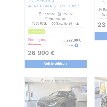
TOURER U06
ACTIVE TOURER 220I 170 CH DKG7 LUXURY
Es
Essence
02/2022
8
Automatique
23
66 893km
Garantie 24 mois
PRIX EN BAISSE
Prix original :
297
.00
€
ou
27 290 €
/ mois
i
26 990 €
Voir le véhicule