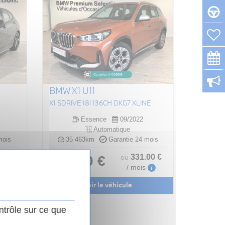
BMW X1 U11
X1 SDRIVE 18I 136CH DKG7 XLINE
Essence
09/2022
Automatique
mois
35 463km
Garantie 24 mois
.00
€
331
.00
€
31 990 €
ou
/ mois
i
i
Voir le véhicule
ntrôle sur ce que