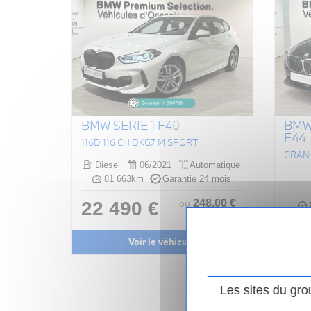
BMW SERIE 1 F40
BMW
F44
116D 116 CH DKG7 M SPORT
Diesel
06/2021
Automatique
81 663km
Garantie 24 mois
248
.00
€
22 490 €
ou
/ mois
i
FAIBLE
Voir le véhicule
25
Les sites du gro