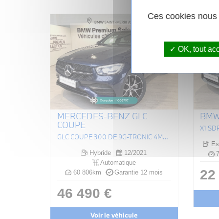
Ces cookies nous p
OK, tout ac
MERCEDES-BENZ GLC
BMW 
COUPE
X1 SDR
GLC COUPÉ 300 DE 9G-TRONIC 4MATIC AMG LINE
Es
Hybride
12/2021
7
Automatique
22
60 806km
Garantie 12 mois
46 490 €
Voir le véhicule