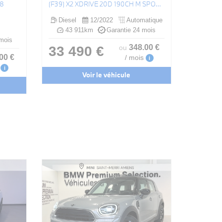
A8
(F39) X2 XDRIVE 20D 190CH M SPORT BVA8
Diesel
12/2022
Automatique
43 911km
Garantie 24 mois
mois
348
.00
€
33 490 €
ou
.00
€
/ mois
i
i
Voir le véhicule