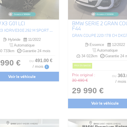
X3 G01 LCI
BMW SERIE 2 GRAN CO
F44
(G01) X3 XDRIVE30E 292 M SPORT BVA8
Hybride
11/2022
Essence
12/2022
Automatique
Automatique
0 733km
Garantie 24 mois
34 022km
Garantie 24 
491
.00
€
 990 €
ou
PRIX EN BAISSE
/ mois
i
Prix original :
363
ou
Voir le véhicule
30 490 €
/ mois
29 990 €
Voir le véhicule