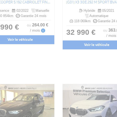
(F57) COOPER S 192 CABRIOLET FINITION JCW
(G01) X3 30E 292 M SPORT BV
sence
02/2022
Manuelle
Hybride
05/2021
0 854km
Garantie 24 mois
Automatique
118 069km
Garantie 24 
264
.00
€
 990 €
ou
363
32 990 €
/ mois
ou
i
/ mois
Voir le véhicule
Voir le véhicule