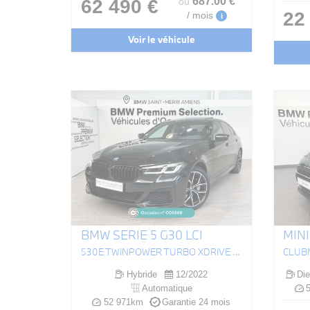
687
.00
€
62 490 €
ou
22
/ mois
i
Voir le véhicule
BMW SERIE 5 G30 LCI
MINI
530E TWINPOWER TURBO XDRIVE 292 CH BVA8 M SPORT
Hybride
12/2022
Die
Automatique
5
52 971km
Garantie 24 mois