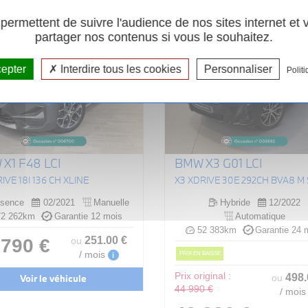
ermettent de suivre l'audience de nos sites internet et
partager nos contenus si vous le souhaitez.
cepter
Interdire tous les cookies
Personnaliser
Politi
X1 F48 LCI
BMW X3 G01 LCI
IVE 18I 136 CH XLINE
sence
02/2021
Manuelle
Hybride
12/2022
2 262km
Garantie 12 mois
Automatique
52 383km
Garantie 24 
251
.00
€
 790 €
ou
/ mois
PRIX EN BAISSE
i
Prix original :
498
Voir le véhicule
ou
44 990 €
/ mois