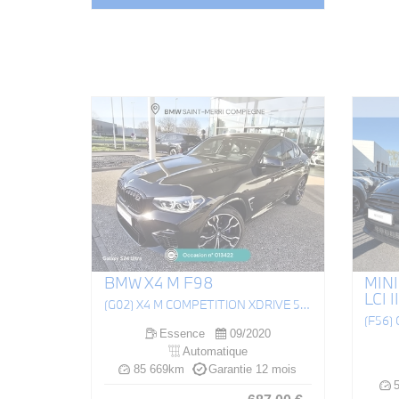
BMW X4 M F98
MINI
LCI II
(G02) X4 M COMPETITION XDRIVE 510CH BVA8
(F56)
Essence
09/2020
Automatique
85 669km
Garantie 12 mois
5