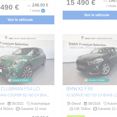
198
15 490 €
ou
248
.00
€
 490 €
ou
/ mois
/ mois
i
Voir le véhicule
Voir le véhicule
 CLUBMAN F54 LCI
BMW X2 F39
CLUBMAN COOPER SD 190 CH BVA8 ALL4 EDITION CANONBURY
X2 SDRIVE 18D 150 CH BVA8 
sel
05/2021
Automatique
Diesel
09/2018
Autom
4 561km
Garantie 12 mois
136 764km
Garantie 12