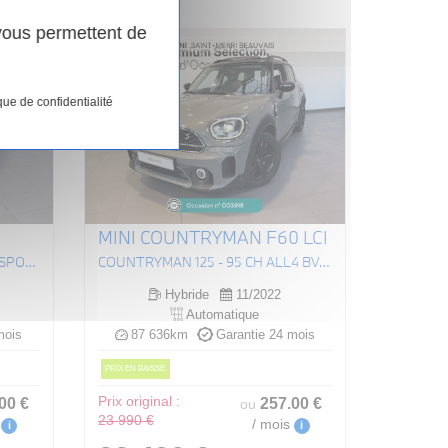
 vous permettent de
que de confidentialité
MINI COUNTRYMAN F60 LCI
X3 XDRIVE 30E 292CH BVA8 M SPORT
COUNTRYMAN 125 - 95 CH ALL4 BVA6 COOPER SE EDITION PREMIUM PLUS
Hybride
11/2022
Automatique
mois
87 636km
Garantie 24 mois
PRIX EN BAISSE
.00
€
Prix original :
257
.00
€
ou
23 990 €
/ mois
i
i