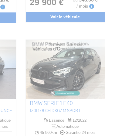
.00
€
29 900 €
ou
/ mois
i
i
Voir le véhicule
BMW SERIE 1 F40
LOUNGE
120I 178 CH DKG7 M SPORT
atique
Essence
12/2022
 mois
Automatique
45 860km
Garantie 24 mois