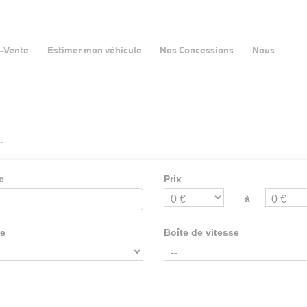
-Vente
Estimer mon véhicule
Nos Concessions
Nous
.
e
Prix
à
ie
Boîte de vitesse