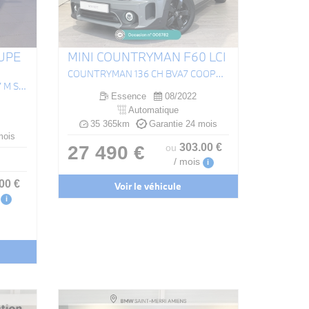
UPE
MINI COUNTRYMAN F60 LCI
COUNTRYMAN 136 CH BVA7 COOPER EDITION PREMIUM PLUS
GRAN COUPE 220I 178 CH DKG7 M SPORT
Essence
08/2022
Automatique
35 365km
Garantie 24 mois
mois
303
.00
€
27 490 €
ou
/ mois
i
.00
€
Voir le véhicule
i