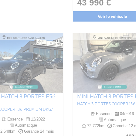
43 990 €
Voir le véhicule
 HATCH 3 PORTES F56
MINI HATCH 3 PORTES 
 COOPER 136 PREMIUM DKG7
Essence
04/2016
Essence
12/2022
Automatique
Automatique
72 772km
Garantie 12 
2 648km
Garantie 24 mois