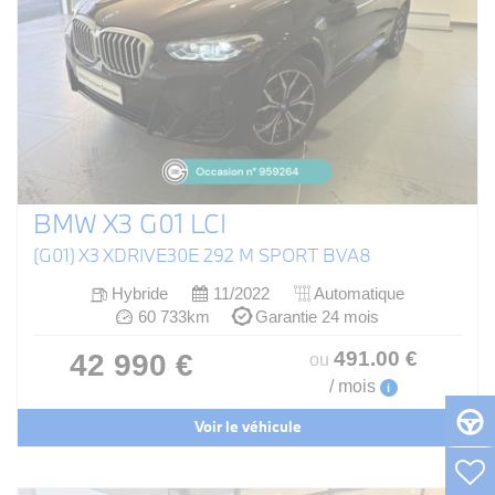
BMW X3 G01 LCI
(G01) X3 XDRIVE30E 292 M SPORT BVA8
Hybride
11/2022
Automatique
60 733km
Garantie 24 mois
491
.00
€
42 990 €
ou
/ mois
i
Voir le véhicule