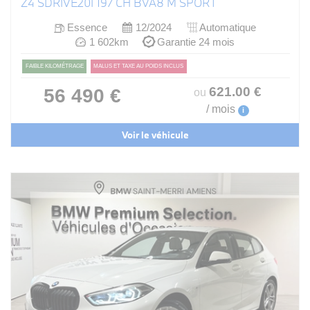
Z4 SDRIVE20I 197 CH BVA8 M SPORT
Essence
12/2024
Automatique
1 602km
Garantie 24 mois
FAIBLE KILOMÉTRAGE
MALUS ET TAXE AU POIDS INCLUS
621
.00
€
56 490 €
ou
/ mois
i
Voir le véhicule