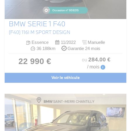
BMW SERIE 1 F40
(F40) 116I M SPORT DESIGN
Essence
11/2022
Manuelle
36 188km
Garantie 24 mois
284
.00
€
22 990 €
ou
/ mois
i
Voir le véhicule