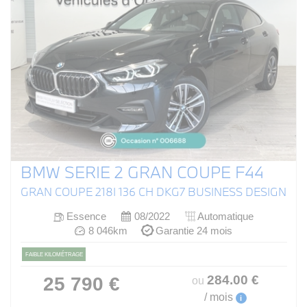
BMW SERIE 2 GRAN COUPE F44
GRAN COUPE 218I 136 CH DKG7 BUSINESS DESIGN
Essence
08/2022
Automatique
8 046km
Garantie 24 mois
FAIBLE KILOMÉTRAGE
284
.00
€
25 790 €
ou
/ mois
i