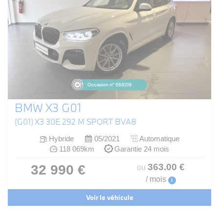
BMW X3 G01
(G01) X3 30E 292 M SPORT BVA8
Hybride
05/2021
Automatique
118 069km
Garantie 24 mois
363
.00
€
32 990 €
ou
/ mois
i
Voir le véhicule