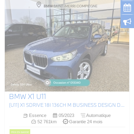
BMW X1 U11
(U11) X1 SDRIVE 18I 136CH M BUSINESS DESIGN DKG7
Essence
05/2023
Automatique
52 761km
Garantie 24 mois
PRIX EN BAISSE