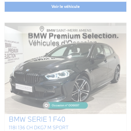
Voir le véhicule
BMW SERIE 1 F40
118I 136 CH DKG7 M SPORT