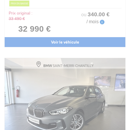
PRIX EN BAISSE
Prix original :
340
.00
€
ou
33 490 €
/ mois
i
32 990 €
Voir le véhicule