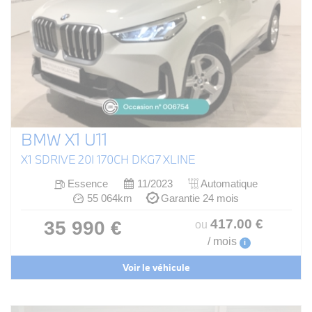
BMW X1 U11
X1 SDRIVE 20I 170CH DKG7 XLINE
Essence
11/2023
Automatique
55 064km
Garantie 24 mois
417
.00
€
35 990 €
ou
/ mois
i
Voir le véhicule