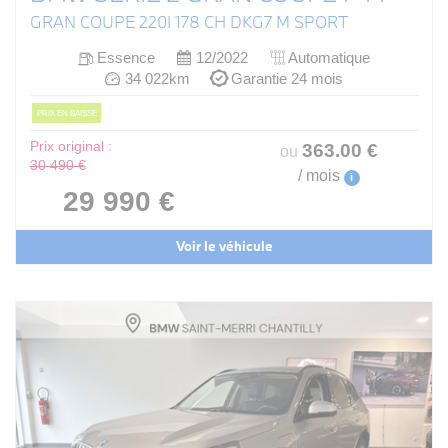
GRAN COUPE 220I 178 CH DKG7 M SPORT
Essence
12/2022
Automatique
34 022km
Garantie 24 mois
PRIX EN BAISSE
Prix original :
363
.00
€
ou
30 490 €
/ mois
i
29 990 €
Voir le véhicule