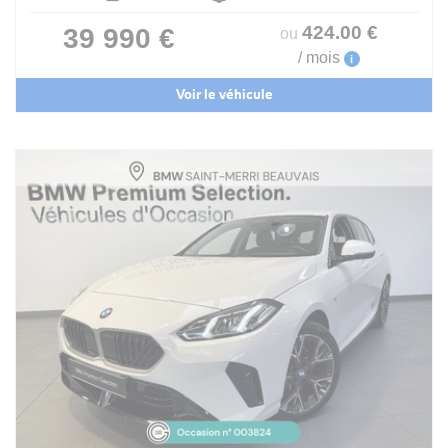
424
.00
€
39 990 €
ou
/ mois
i
Voir le véhicule