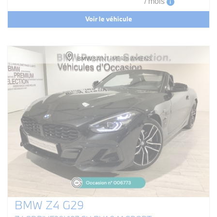
/ mois
i
Voir le véhicule
BMW Z4 G29