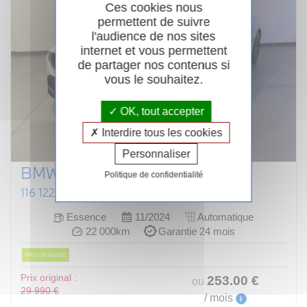
Ces cookies nous
permettent de suivre
l'audience de nos sites
internet et vous permettent
de partager nos contenus si
vous le souhaitez.
OK, tout accepter
Interdire tous les cookies
Personnaliser
BMW SERIE 1 F70
Politique de confidentialité
116 122 CH DKG7 M SPORT DESIGN
Essence
11/2024
Automatique
22 000km
Garantie 24 mois
PRIX EN BAISSE
Prix original :
253
.00
€
ou
29 990 €
/ mois
i