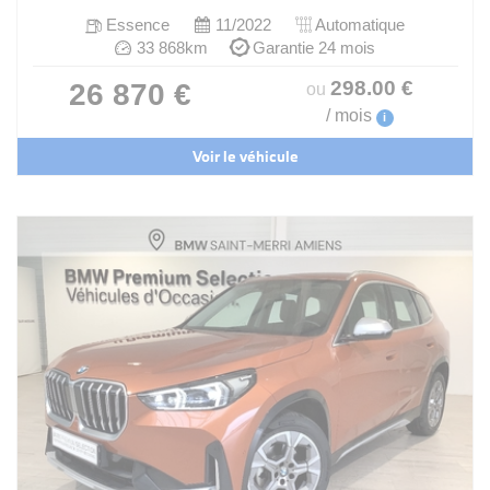
Essence
11/2022
Automatique
33 868km
Garantie 24 mois
298
.00
€
26 870 €
ou
/ mois
i
Voir le véhicule