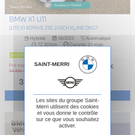
BMW X1 U11
(U11) X1 XDRIVE 25E 245CH XLINE DKG7
Hybride
06/2023
Automatique
72 301km
Garantie 24 mois
PRIX EN BAISSE
SAINT-MERRI
Prix original :
376
.00
€
ou
34 490 €
/ mois
i
33 990 €
Voir le véhicule
Les sites du groupe Saint-
Merri utilisent des cookies
et vous donne le contrôle
sur ce que vous souhaitez
activer.