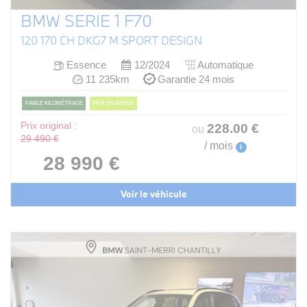
BMW SERIE 1 F70
120 170 CH DKG7 M SPORT DESIGN
Essence
12/2024
Automatique
11 235km
Garantie 24 mois
FAIBLE KILOMÉTRAGE
PRIX EN BAISSE
Prix original :
228
.00
€
ou
29 490 €
/ mois
i
28 990 €
Voir le véhicule