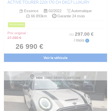
ACTIVE TOURER 220I 170 CH DKG7 LUXURY
Essence
02/2022
Automatique
66 893km
Garantie 24 mois
PRIX EN BAISSE
Prix original :
297
.00
€
ou
27 290 €
/ mois
i
26 990 €
Voir le véhicule