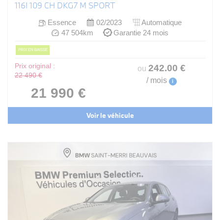
116I 109 CH DKG7 M SPORT
Essence
02/2023
Automatique
47 504km
Garantie 24 mois
PRIX EN BAISSE
Prix original :
242
.00
€
ou
22 490 €
/ mois
i
21 990 €
Voir le véhicule