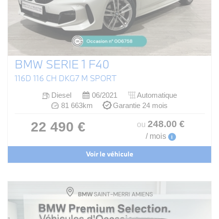
BMW SERIE 1 F40
116D 116 CH DKG7 M SPORT
Diesel
06/2021
Automatique
81 663km
Garantie 24 mois
248
.00
€
22 490 €
ou
/ mois
i
Voir le véhicule