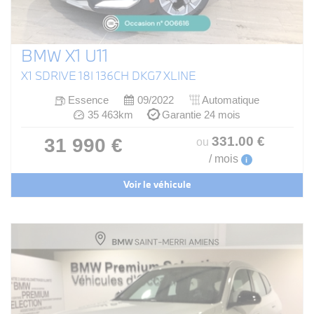
BMW X1 U11
X1 SDRIVE 18I 136CH DKG7 XLINE
Essence
09/2022
Automatique
35 463km
Garantie 24 mois
331
.00
€
31 990 €
ou
/ mois
i
Voir le véhicule