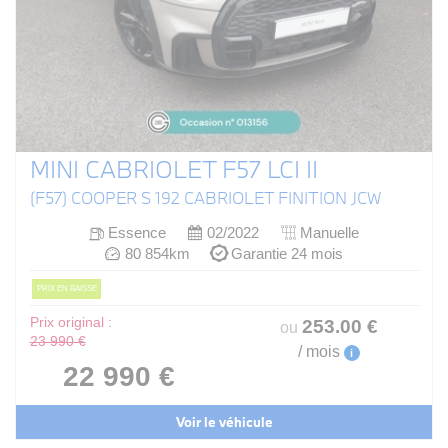
MINI CABRIOLET F57 LCI II
(F57) COOPER S 192 CABRIOLET FINITION JCW
Essence
02/2022
Manuelle
80 854km
Garantie 24 mois
PRIX EN BAISSE
Prix original :
253
.00
€
ou
23 990 €
/ mois
i
22 990 €
Voir le véhicule