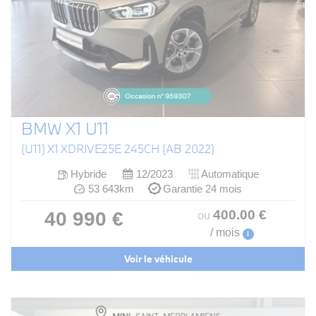
BMW X1 U11
(U11) X1 XDRIVE25E 245CH (AB 2022)
Hybride
12/2023
Automatique
53 643km
Garantie 24 mois
400
.00
€
40 990 €
ou
/ mois
i
Voir le véhicule