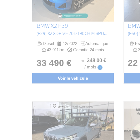
BMW X2 F39
BMW 
(F39) X2 XDRIVE 20D 190CH M SPORT BVA8
(F40)
Diesel
12/2022
Automatique
Es
43 911km
Garantie 24 mois
3
348
.00
€
33 490 €
22
ou
/ mois
i
Voir le véhicule