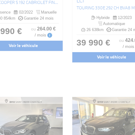
LCI
(F57) COOPER S 192 CABRIOLET FINITION JCW
sence
02/2022
Manuelle
Hybride
12/2023
0 854km
Garantie 24 mois
Automatique
264
.00
€
 990 €
ou
26 638km
Garantie 24 
/ mois
i
424
39 990 €
ou
Voir le véhicule
/ mois
Voir le véhicule