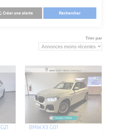
Créer une alerte
Rechercher
Trier par
G21
BMW X3 G01