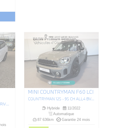
MINI COUNTRYMAN F60 LCI
COUNTRYMAN 125 - 95 CH ALL4 BVA6 COOPER SE EDITION PREMIUM PLUS
(U06) ACTIVE TOURER 225E XDRIVE 245CH M SPORT DKG7
Hybride
11/2022
Automatique
87 636km
Garantie 24 mois
mois