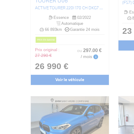
TOURER U06
ACTIVE TOURER 220I 170 CH DKG7 LUXURY
Es
Essence
02/2022
8
Automatique
23
66 893km
Garantie 24 mois
PRIX EN BAISSE
Prix original :
297
.00
€
ou
27 290 €
/ mois
i
26 990 €
Voir le véhicule