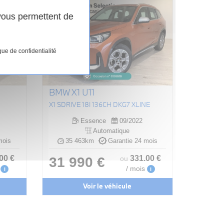
 vous permettent de
que de confidentialité
BMW X1 U11
X1 SDRIVE 18I 136CH DKG7 XLINE
Essence
09/2022
Automatique
mois
35 463km
Garantie 24 mois
.00
€
331
.00
€
31 990 €
ou
/ mois
i
i
Voir le véhicule