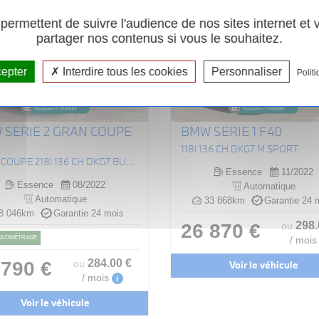
ermettent de suivre l'audience de nos sites internet et
partager nos contenus si vous le souhaitez.
cepter
Interdire tous les cookies
Personnaliser
Politi
 SERIE 2 GRAN COUPE
BMW SERIE 1 F40
118I 136 CH DKG7 M SPORT
GRAN COUPE 218I 136 CH DKG7 BUSINESS DESIGN
Essence
11/2022
Essence
08/2022
Automatique
Automatique
33 868km
Garantie 24 
8 046km
Garantie 24 mois
298
26 870 €
ou
 KILOMÉTRAGE
/ mois
284
.00
€
 790 €
ou
Voir le véhicule
/ mois
i
Voir le véhicule