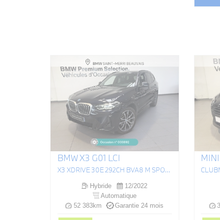
BMW X3 G01 LCI
MINI
X3 XDRIVE 30E 292CH BVA8 M SPORT
Hybride
12/2022
Automatique
52 383km
Garantie 24 mois
3