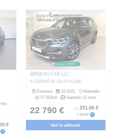
BMW X1 F48 LCI
X1 SDRIVE 18I 136 CH XLINE
Essence
02/2021
Manuelle
72 262km
Garantie 12 mois
mois
251
.00
€
22 790 €
ou
/ mois
i
.00
€
Voir le véhicule
i