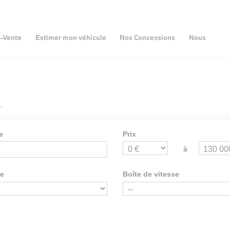
-Vente
Estimer mon véhicule
Nos Concessions
Nous
.
e
Prix
à
ie
Boîte de vitesse