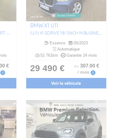
BMW X1 U11
(G01) X3 XDRIVE30E 292 M SPORT BVA8
(U11) X1 SDRIVE 18I 136CH M BUSINESS DESIGN DKG7
Essence
05/2023
Automatique
mois
52 761km
Garantie 24 mois
.00
€
307
.00
€
29 490 €
ou
/ mois
i
i
Voir le véhicule