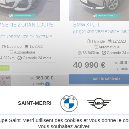
 SERIE 2 GRAN COUPE
BMW X1 U11
(U11) X1 XDRIVE25E 245CH (AB 
GRAN COUPE 220I 178 CH DKG7 M SPORT
Hybride
12/2023
Essence
12/2022
Automatique
Automatique
53 643km
Garantie 24 
4 022km
Garantie 24 mois
400
40 990 €
ou
 BAISSE
/ mois
iginal :
363
.00
€
ou
Voir le véhicule
0 €
/ mois
i
 990 €
SAINT-MERRI
Voir le véhicule
upe Saint-Merri utilisent des cookies et vous donne le co
vous souhaitez activer.