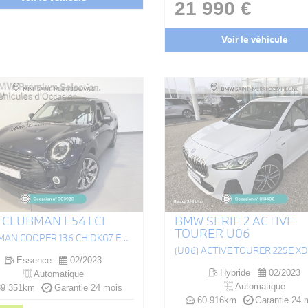
21 990 €
Voir le véhicule
 CLUBMAN F54 LCI
BMW SERIE 2 ACTIVE
TOURER U06
CLUBMAN COOPER 136 CH DKG7 EDITION PREMIUM PLUS
Essence
02/2023
Hybride
02/2023
Automatique
Automatique
9 351km
Garantie 24 mois
60 916km
Garantie 24 