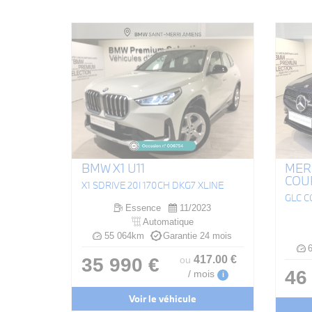
BMW X1 U11
MER
COU
X1 SDRIVE 20I 170CH DKG7 XLINE
Essence
11/2023
Automatique
55 064km
Garantie 24 mois
6
417
.00
€
35 990 €
ou
46
/ mois
i
Voir le véhicule