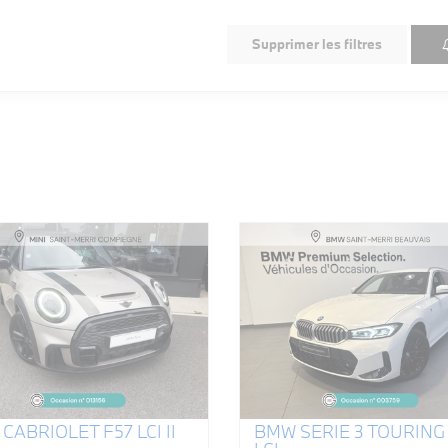
Supprimer les filtres
 CABRIOLET F57 LCI II
BMW SERIE 3 TOURING 