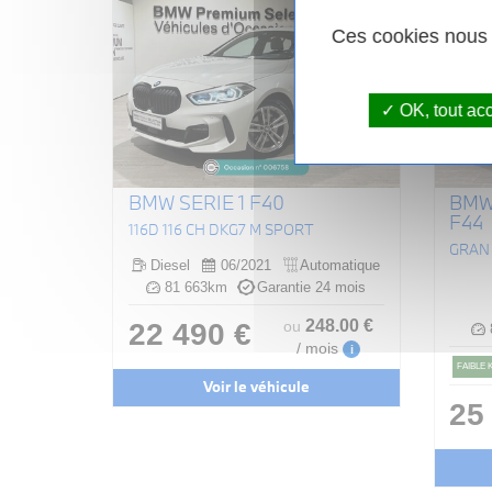
Ces cookies nous p
OK, tout ac
BMW SERIE 1 F40
BMW
F44
116D 116 CH DKG7 M SPORT
Diesel
06/2021
Automatique
81 663km
Garantie 24 mois
248
.00
€
22 490 €
ou
/ mois
i
FAIBLE
Voir le véhicule
25