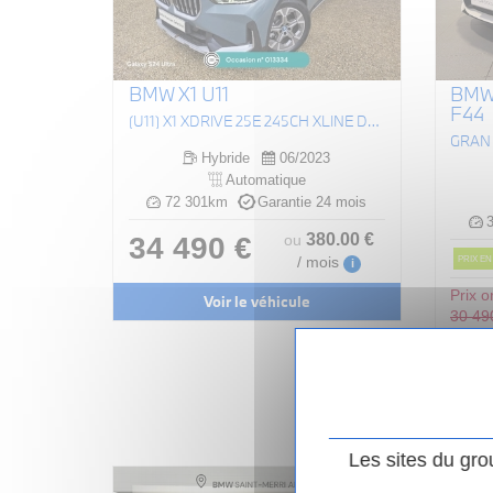
BMW X1 U11
BMW
F44
(U11) X1 XDRIVE 25E 245CH XLINE DKG7
Hybride
06/2023
Automatique
72 301km
Garantie 24 mois
3
380
.00
€
34 490 €
ou
PRIX EN
/ mois
i
Prix or
Voir le véhicule
30 49
29
Les sites du gro