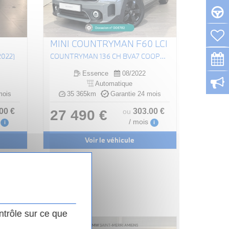
MINI COUNTRYMAN F60 LCI
2022)
COUNTRYMAN 136 CH BVA7 COOPER EDITION PREMIUM PLUS
Essence
08/2022
Automatique
mois
35 365km
Garantie 24 mois
.00
€
303
.00
€
27 490 €
ou
/ mois
i
i
Voir le véhicule
ntrôle sur ce que