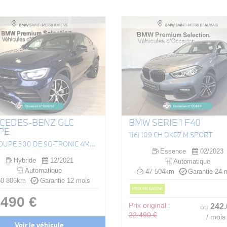
CEDES-BENZ GLC
BMW SERIE 1 F40
PE
116I 109 CH DKG7 M SPORT
GLC COUPÉ 300 DE 9G-TRONIC 4MATIC AMG LINE
Essence
02/2023
Hybride
12/2021
Automatique
Automatique
47 504km
Garantie 24 
0 806km
Garantie 12 mois
PRIX EN BAISSE
 490 €
Prix original :
242
ou
22 490 €
/ mois
Voir le véhicule