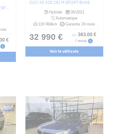
(G01) X3 30E 292 M SPORT BVA8
TOURING 330E 292 CH BVA8 M SPORT
Hybride
05/2021
Automatique
118 069km
Garantie 24 mois
mois
363
.00
€
32 990 €
ou
.00
€
/ mois
i
i
Voir le véhicule