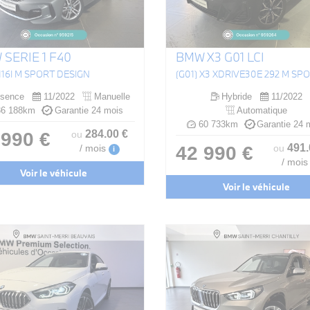
SERIE 1 F40
BMW X3 G01 LCI
 116I M SPORT DESIGN
sence
11/2022
Manuelle
Hybride
11/2022
6 188km
Garantie 24 mois
Automatique
60 733km
Garantie 24 
284
.00
€
 990 €
ou
491
42 990 €
/ mois
ou
i
/ mois
Voir le véhicule
Voir le véhicule