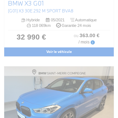
BMW X3 G01
(G01) X3 30E 292 M SPORT BVA8
Hybride
05/2021
Automatique
118 069km
Garantie 24 mois
363
.00
€
32 990 €
ou
/ mois
i
Voir le véhicule