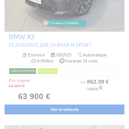
BMW X3
X3 20 XDRIVE 208 CH BVA8 M SPORT
Essence
09/2025
Automatique
8 654km
Garantie 24 mois
FAIBLE KILOMÉTRAGE
PRIX EN BAISSE
Prix original :
862
.38
€
ou
64 900 €
/ mois
63 900 €
Voir le véhicule