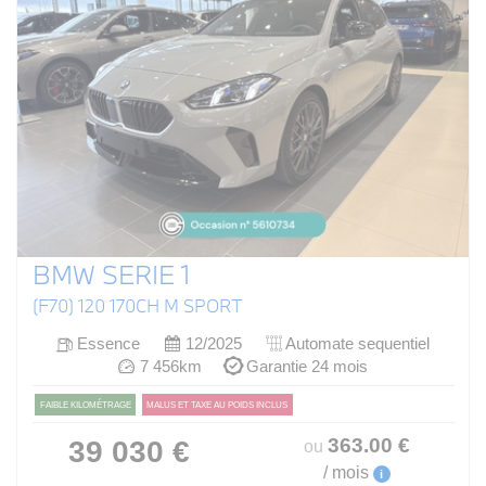
BMW SERIE 1
(F70) 120 170CH M SPORT
Essence
12/2025
Automate sequentiel
7 456km
Garantie 24 mois
FAIBLE KILOMÉTRAGE
MALUS ET TAXE AU POIDS INCLUS
363
.00
€
39 030 €
ou
/ mois
i