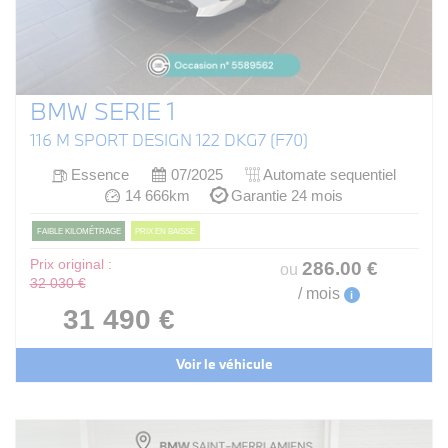
BMW SERIE 1
116 M SPORT DESIGN 122 DKG7 (F70)
Essence
07/2025
Automate sequentiel
14 666km
Garantie 24 mois
FAIBLE KILOMÉTRAGE
PRIX EN BAISSE
Prix original :
286
.00
€
ou
32 030 €
/ mois
i
31 490 €
Voir le véhicule