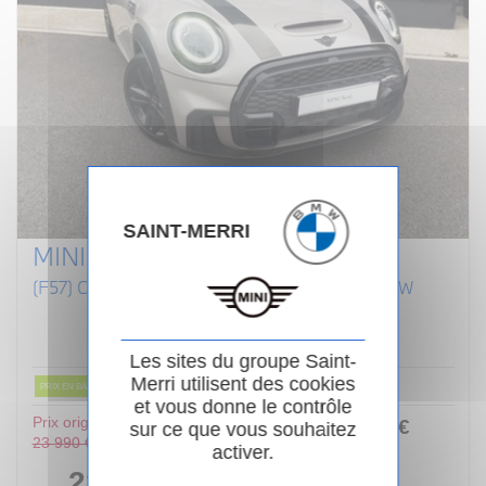
SAINT-MERRI
MINI CABRIOLET F57 LCI II
(F57) COOPER S 192 CABRIOLET FINITION JCW
Essence
02/2022
Manuelle
80 854km
Garantie 24 mois
Les sites du groupe Saint-
Merri utilisent des cookies
PRIX EN BAISSE
et vous donne le contrôle
Prix original :
253
.00
€
ou
sur ce que vous souhaitez
23 990 €
activer.
/ mois
i
22 990 €