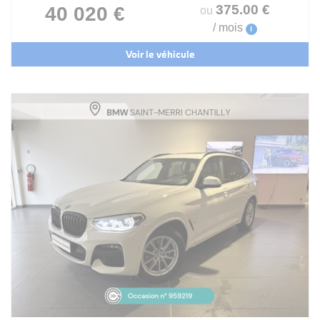
375
.00
€
40 020 €
ou
/ mois
i
Voir le véhicule