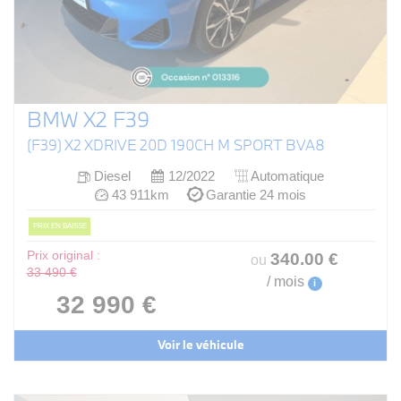
BMW X2 F39
(F39) X2 XDRIVE 20D 190CH M SPORT BVA8
Diesel
12/2022
Automatique
43 911km
Garantie 24 mois
PRIX EN BAISSE
Prix original :
340
.00
€
ou
33 490 €
/ mois
i
32 990 €
Voir le véhicule