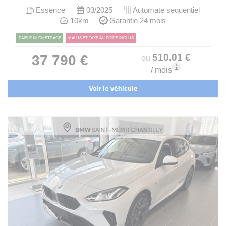
Essence
03/2025
Automate sequentiel
10km
Garantie 24 mois
FAIBLE KILOMÉTRAGE
MALUS ET TAXE AU POIDS INCLUS
510
.01
€
37 790 €
ou
/ mois
Voir le véhicule