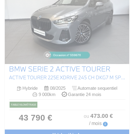
BMW SERIE 2 ACTIVE TOURER
ACTIVE TOURER 225E XDRIVE 245 CH DKG7 M SPORT
Hybride
08/2025
Automate sequentiel
9 000km
Garantie 24 mois
FAIBLE KILOMÉTRAGE
473
.00
€
43 790 €
ou
/ mois
i