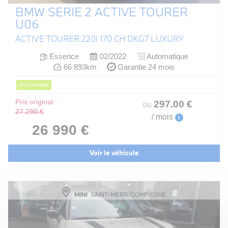
BMW SERIE 2 ACTIVE TOURER
U06
ACTIVE TOURER 220I 170 CH DKG7 LUXURY
Essence
02/2022
Automatique
66 893km
Garantie 24 mois
PRIX EN BAISSE
Prix original :
297
.00
€
ou
27 290 €
/ mois
i
26 990 €
Voir le véhicule