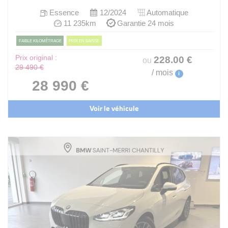
Essence
12/2024
Automatique
11 235km
Garantie 24 mois
FAIBLE KILOMÉTRAGE
PRIX EN BAISSE
Prix original :
228
.00
€
ou
29 490 €
/ mois
i
28 990 €
Voir le véhicule