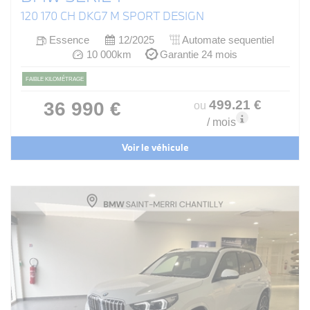
120 170 CH DKG7 M SPORT DESIGN
Essence
12/2025
Automate sequentiel
10 000km
Garantie 24 mois
FAIBLE KILOMÉTRAGE
499
.21
€
36 990 €
ou
/ mois
Voir le véhicule