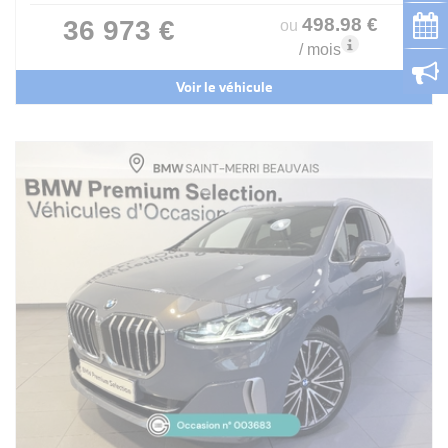
498
.98
€
36 973 €
ou
/ mois
Voir le véhicule