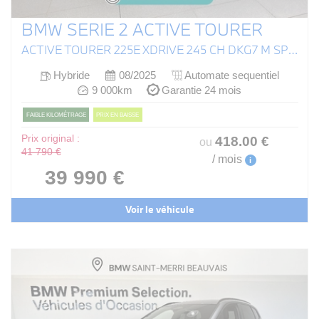
BMW SERIE 2 ACTIVE TOURER
ACTIVE TOURER 225E XDRIVE 245 CH DKG7 M SPORT
Hybride
08/2025
Automate sequentiel
9 000km
Garantie 24 mois
FAIBLE KILOMÉTRAGE
PRIX EN BAISSE
Prix original :
418
.00
€
ou
41 790 €
/ mois
i
39 990 €
Voir le véhicule