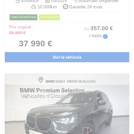
Essence
09/2025
Automate sequentiel
10 000km
Garantie 24 mois
FAIBLE KILOMÉTRAGE
PRIX EN BAISSE
Prix original :
357
.00
€
ou
38 990 €
/ mois
i
37 990 €
Voir le véhicule