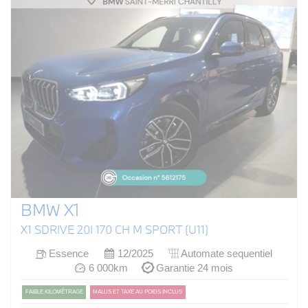
BMW X1
X1 SDRIVE 20I 170 CH M SPORT (U11)
Essence
12/2025
Automate sequentiel
6 000km
Garantie 24 mois
FAIBLE KILOMÉTRAGE
MALUS ET TAXE AU POIDS INCLUS