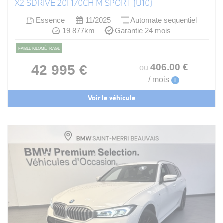
X2 SDRIVE 20I 170CH M SPORT (U10)
Essence
11/2025
Automate sequentiel
19 877km
Garantie 24 mois
FAIBLE KILOMÉTRAGE
406
.00
€
42 995 €
ou
/ mois
i
Voir le véhicule