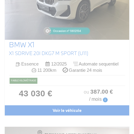
BMW X1
X1 SDRIVE 20I DKG7 M SPORT (U11)
Essence
12/2025
Automate sequentiel
11 200km
Garantie 24 mois
FAIBLE KILOMÉTRAGE
387
.00
€
43 030 €
ou
/ mois
i
Voir le véhicule