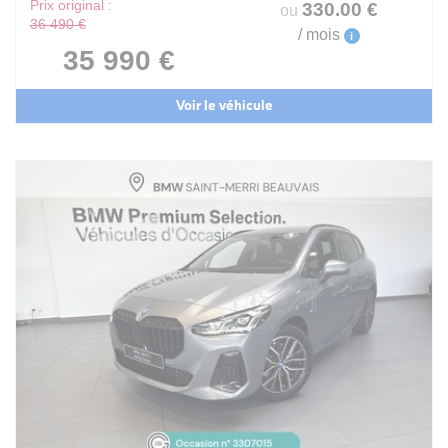
Prix original :
330
.00
€
ou
36 490 €
/ mois
i
35 990 €
Voir le véhicule