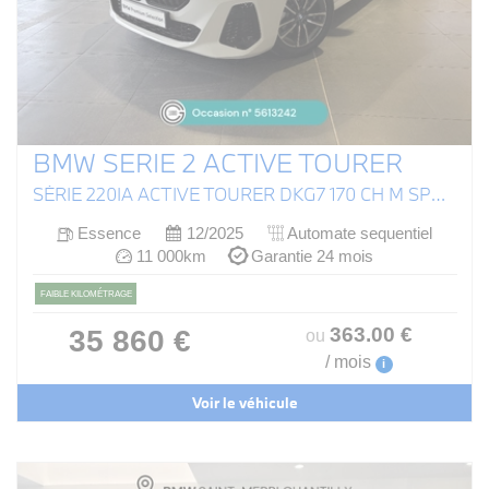
BMW SERIE 2 ACTIVE TOURER
SÉRIE 220IA ACTIVE TOURER DKG7 170 CH M SPORT (U06)
Essence
12/2025
Automate sequentiel
11 000km
Garantie 24 mois
FAIBLE KILOMÉTRAGE
363
.00
€
35 860 €
ou
/ mois
i
Voir le véhicule