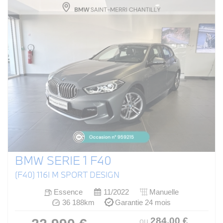
BMW SERIE 1 F40
(F40) 116I M SPORT DESIGN
Essence
11/2022
Manuelle
36 188km
Garantie 24 mois
284
.00
€
ou