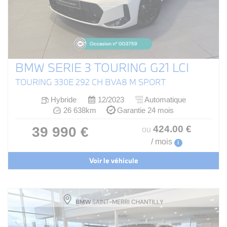
BMW SERIE 3 TOURING G21 LCI
TOURING 330E 292 CH BVA8 M SPORT
Hybride
12/2023
Automatique
26 638km
Garantie 24 mois
424
.00
€
39 990 €
ou
/ mois
i
Voir le véhicule