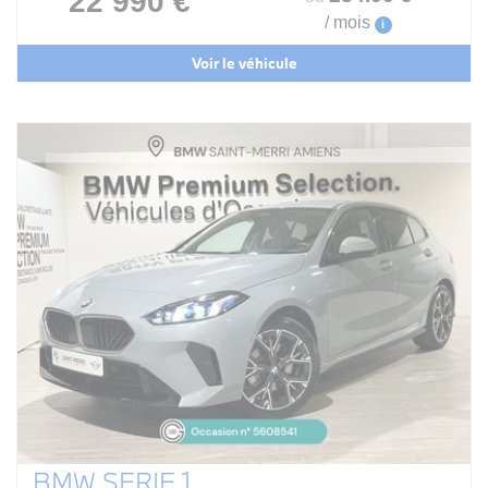
22 990 €
/ mois
i
Voir le véhicule
BMW SERIE 1