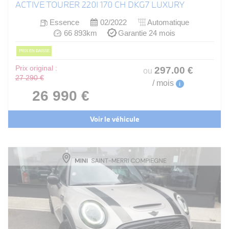
ACTIVE TOURER 220I 170 CH DKG7 LUXURY
Essence
02/2022
Automatique
66 893km
Garantie 24 mois
PRIX EN BAISSE
Prix original :
297
.00
€
ou
27 290 €
/ mois
i
26 990 €
Voir le véhicule