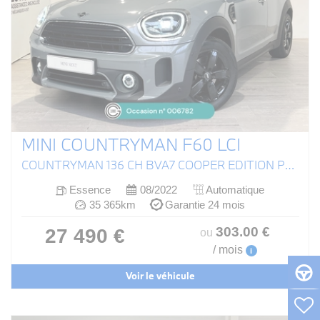
MINI COUNTRYMAN F60 LCI
COUNTRYMAN 136 CH BVA7 COOPER EDITION PREMIUM PLUS
Essence
08/2022
Automatique
35 365km
Garantie 24 mois
303
.00
€
27 490 €
ou
/ mois
i
Voir le véhicule