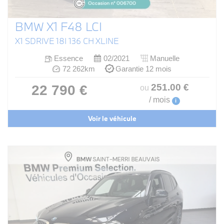
BMW X1 F48 LCI
X1 SDRIVE 18I 136 CH XLINE
Essence
02/2021
Manuelle
72 262km
Garantie 12 mois
251
.00
€
22 790 €
ou
/ mois
i
Voir le véhicule