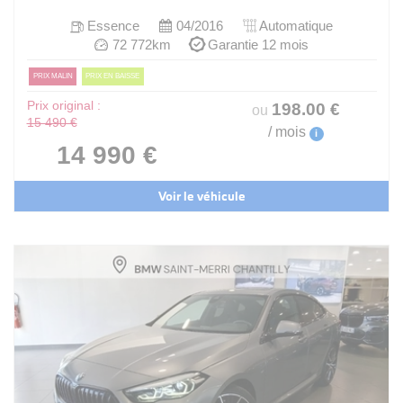
Essence
04/2016
Automatique
72 772km
Garantie 12 mois
PRIX MALIN
PRIX EN BAISSE
Prix original :
198
.00
€
ou
15 490 €
/ mois
i
14 990 €
Voir le véhicule