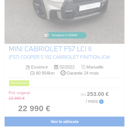
MINI CABRIOLET F57 LCI II
(F57) COOPER S 192 CABRIOLET FINITION JCW
Essence
02/2022
Manuelle
80 854km
Garantie 24 mois
PRIX EN BAISSE
Prix original :
253
.00
€
ou
23 990 €
/ mois
i
22 990 €
Voir le véhicule