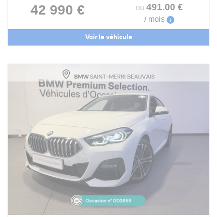
491
.00
€
42 990 €
ou
/ mois
i
Voir le véhicule