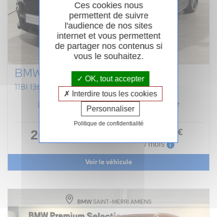
Ces cookies nous
permettent de suivre
l'audience de nos sites
internet et vous permettent
de partager nos contenus si
vous le souhaitez.
BMW SERIE 1 F40
OK, tout accepter
118I 136 CH DKG7 M SPORT
Interdire tous les cookies
Essence
11/2022
Automatique
Personnaliser
33 868km
Garantie 24 mois
Politique de confidentialité
298
.00
€
26 870 €
ou
/ mois
i
Voir le véhicule