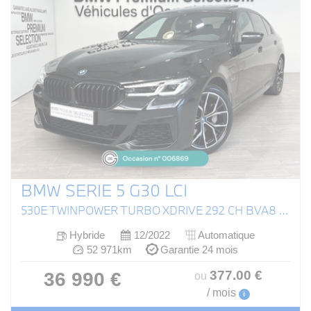
BMW SERIE 5 G30 LCI
530E TWINPOWER TURBO XDRIVE 292 CH BVA8 M SPORT
Hybride
12/2022
Automatique
52 971km
Garantie 24 mois
377
.00
€
36 990 €
ou
/ mois
i