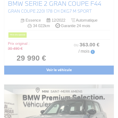
BMW SERIE 2 GRAN COUPE F44
GRAN COUPE 220I 178 CH DKG7 M SPORT
Essence
12/2022
Automatique
34 022km
Garantie 24 mois
PRIX EN BAISSE
Prix original :
363
.00
€
ou
30 490 €
/ mois
i
29 990 €
Voir le véhicule