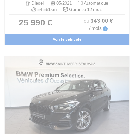
Diesel
05/2021
Automatique
54 561km
Garantie 12 mois
343
.00
€
25 990 €
ou
/ mois
i
Voir le véhicule