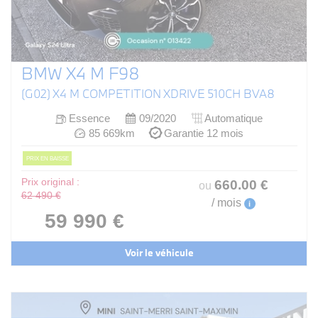
BMW X4 M F98
(G02) X4 M COMPETITION XDRIVE 510CH BVA8
Essence
09/2020
Automatique
85 669km
Garantie 12 mois
PRIX EN BAISSE
Prix original :
660
.00
€
ou
62 490 €
/ mois
i
59 990 €
Voir le véhicule