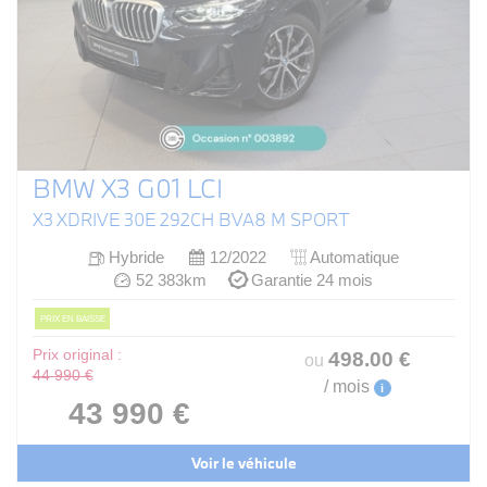
BMW X3 G01 LCI
X3 XDRIVE 30E 292CH BVA8 M SPORT
Hybride
12/2022
Automatique
52 383km
Garantie 24 mois
PRIX EN BAISSE
Prix original :
498
.00
€
ou
44 990 €
/ mois
i
43 990 €
Voir le véhicule