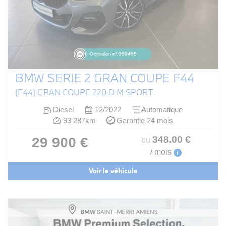
BMW SERIE 2 GRAN COUPE F44
(F44) GRAN COUPE 220 D M SPORT
Diesel
12/2022
Automatique
93 287km
Garantie 24 mois
348
.00
€
29 900 €
ou
/ mois
i
Voir le véhicule