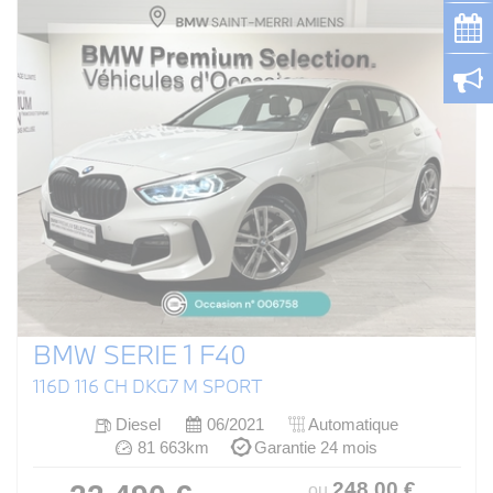
BMW SERIE 1 F40
116D 116 CH DKG7 M SPORT
Diesel
06/2021
Automatique
81 663km
Garantie 24 mois
248
.00
€
ou