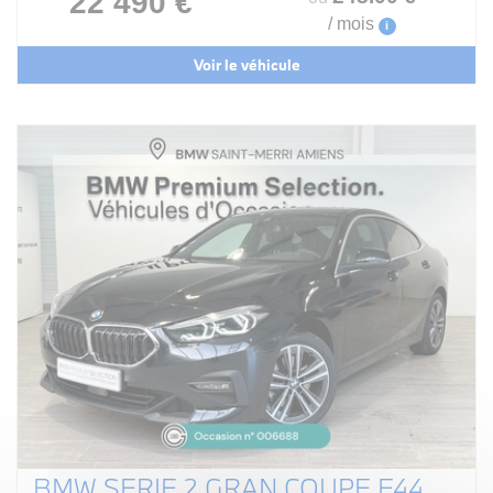
22 490 €
/ mois
i
Voir le véhicule
BMW SERIE 2 GRAN COUPE F44