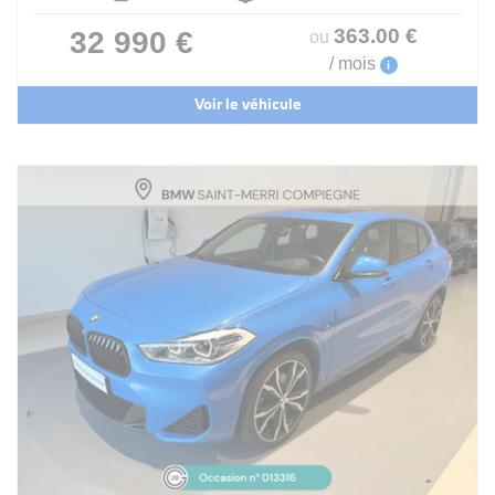
363
.00
€
32 990 €
ou
/ mois
i
Voir le véhicule