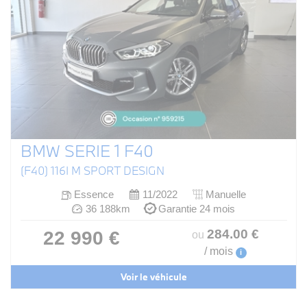
BMW SERIE 1 F40
(F40) 116I M SPORT DESIGN
Essence
11/2022
Manuelle
36 188km
Garantie 24 mois
284
.00
€
22 990 €
ou
/ mois
i
Voir le véhicule