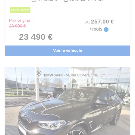
PRIX EN BAISSE
Prix original :
257
.00
€
ou
23 990 €
/ mois
i
23 490 €
Voir le véhicule