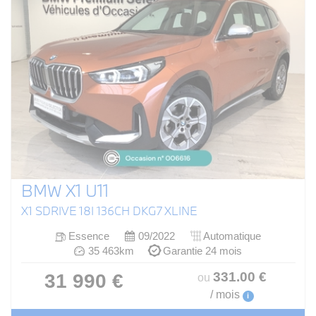
BMW X1 U11
X1 SDRIVE 18I 136CH DKG7 XLINE
Essence
09/2022
Automatique
35 463km
Garantie 24 mois
331
.00
€
31 990 €
ou
/ mois
i