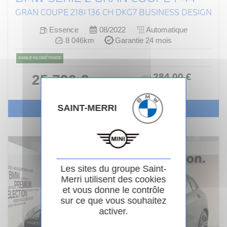
GRAN COUPE 218I 136 CH DKG7 BUSINESS DESIGN
Essence
08/2022
Automatique
8 046km
Garantie 24 mois
FAIBLE KILOMÉTRAGE
284
.00
€
25 790 €
ou
/ mois
i
SAINT-MERRI
Voir le véhicule
Les sites du groupe Saint-
Merri utilisent des cookies
et vous donne le contrôle
sur ce que vous souhaitez
activer.