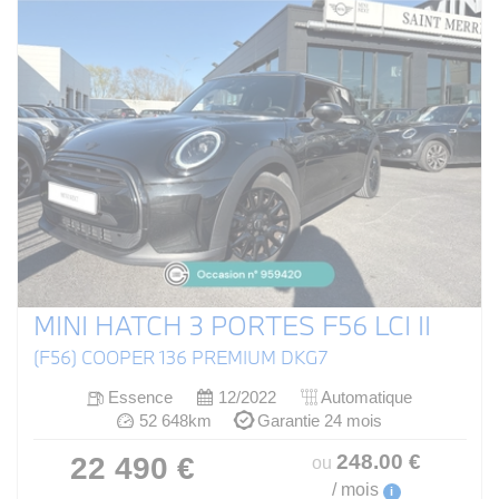
MINI HATCH 3 PORTES F56 LCI II
(F56) COOPER 136 PREMIUM DKG7
Essence
12/2022
Automatique
52 648km
Garantie 24 mois
248
.00
€
22 490 €
ou
/ mois
i