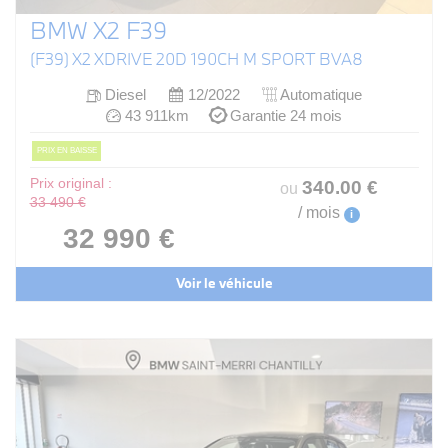
BMW X2 F39
(F39) X2 XDRIVE 20D 190CH M SPORT BVA8
Diesel
12/2022
Automatique
43 911km
Garantie 24 mois
PRIX EN BAISSE
Prix original :
340
.00
€
ou
33 490 €
/ mois
i
32 990 €
Voir le véhicule