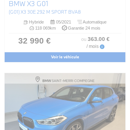
BMW X3 G01
(G01) X3 30E 292 M SPORT BVA8
Hybride
05/2021
Automatique
118 069km
Garantie 24 mois
363
.00
€
32 990 €
ou
/ mois
i
Voir le véhicule