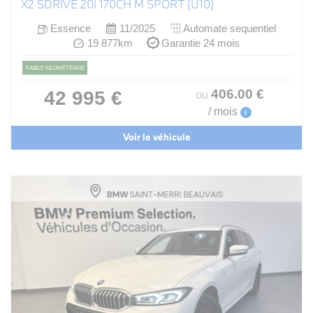
X2 SDRIVE 20I 170CH M SPORT (U10)
Essence
11/2025
Automate sequentiel
19 877km
Garantie 24 mois
FAIBLE KILOMÉTRAGE
406
.00
€
42 995 €
ou
/ mois
i
Voir le véhicule