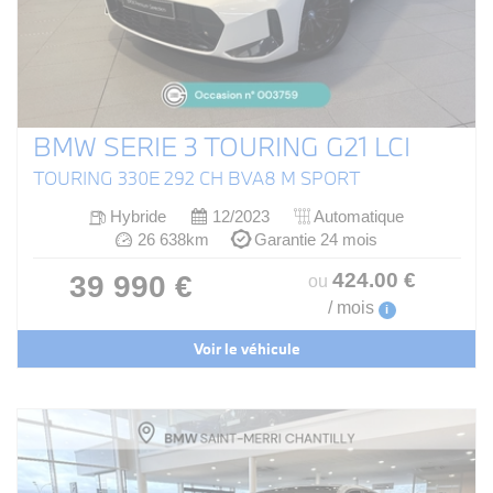
BMW SERIE 3 TOURING G21 LCI
TOURING 330E 292 CH BVA8 M SPORT
Hybride
12/2023
Automatique
26 638km
Garantie 24 mois
424
.00
€
39 990 €
ou
/ mois
i
Voir le véhicule