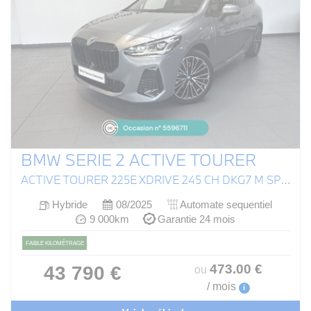
BMW SERIE 2 ACTIVE TOURER
ACTIVE TOURER 225E XDRIVE 245 CH DKG7 M SPORT
Hybride
08/2025
Automate sequentiel
9 000km
Garantie 24 mois
FAIBLE KILOMÉTRAGE
473
.00
€
43 790 €
ou
/ mois
i