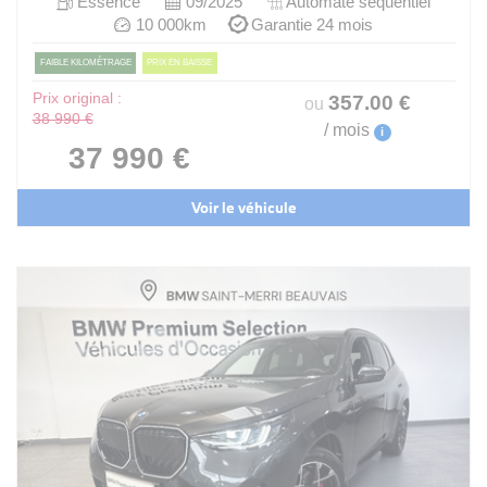
Essence
09/2025
Automate sequentiel
10 000km
Garantie 24 mois
FAIBLE KILOMÉTRAGE
PRIX EN BAISSE
Prix original :
357
.00
€
ou
38 990 €
/ mois
i
37 990 €
Voir le véhicule