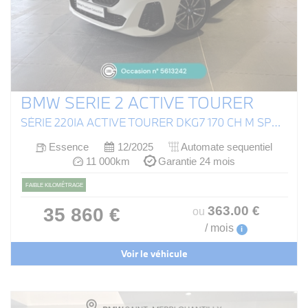
BMW SERIE 2 ACTIVE TOURER
SÉRIE 220IA ACTIVE TOURER DKG7 170 CH M SPORT (U06)
Essence
12/2025
Automate sequentiel
11 000km
Garantie 24 mois
FAIBLE KILOMÉTRAGE
363
.00
€
35 860 €
ou
/ mois
i
Voir le véhicule