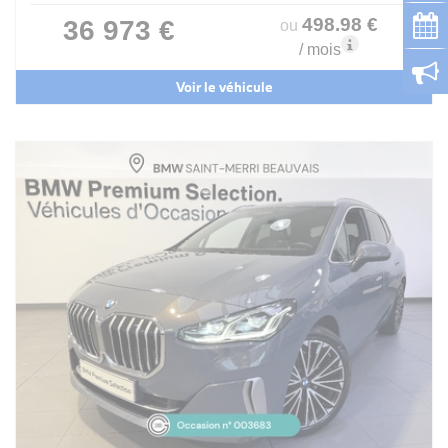
498
.98
€
36 973 €
ou
/ mois
Voir le véhicule