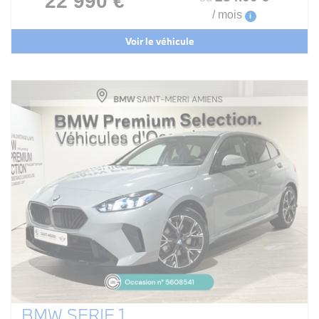
22 990 €
/ mois
i
Voir le véhicule
BMW SERIE 1