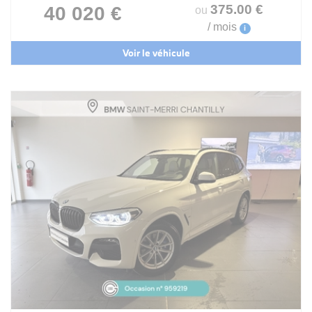
375
.00
€
40 020 €
ou
/ mois
i
Voir le véhicule