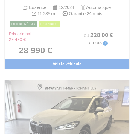
Essence
12/2024
Automatique
11 235km
Garantie 24 mois
FAIBLE KILOMÉTRAGE
PRIX EN BAISSE
Prix original :
228
.00
€
ou
29 490 €
/ mois
i
28 990 €
Voir le véhicule