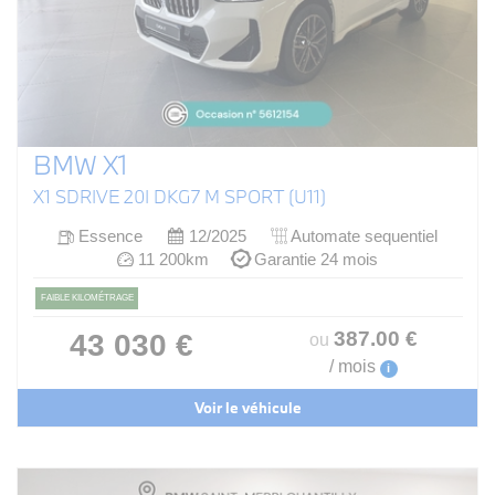
BMW X1
X1 SDRIVE 20I DKG7 M SPORT (U11)
Essence
12/2025
Automate sequentiel
11 200km
Garantie 24 mois
FAIBLE KILOMÉTRAGE
387
.00
€
43 030 €
ou
/ mois
i
Voir le véhicule