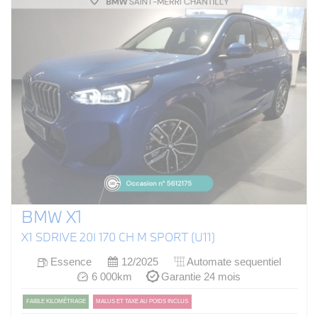
BMW X1
X1 SDRIVE 20I 170 CH M SPORT (U11)
Essence
12/2025
Automate sequentiel
6 000km
Garantie 24 mois
FAIBLE KILOMÉTRAGE
MALUS ET TAXE AU POIDS INCLUS