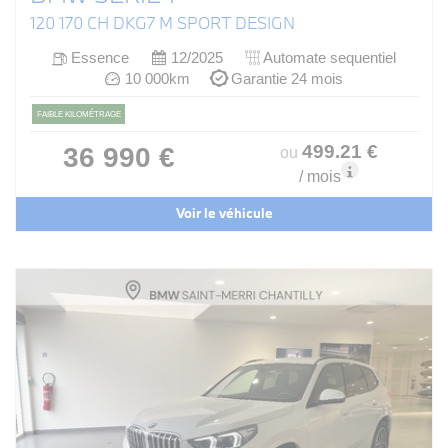
120 170 CH DKG7 M SPORT DESIGN
Essence
12/2025
Automate sequentiel
10 000km
Garantie 24 mois
FAIBLE KILOMÉTRAGE
499
.21
€
36 990 €
ou
/ mois
Voir le véhicule