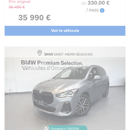
Prix original :
330
.00
€
ou
36 490 €
/ mois
i
35 990 €
Voir le véhicule