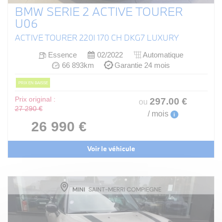
BMW SERIE 2 ACTIVE TOURER
U06
ACTIVE TOURER 220I 170 CH DKG7 LUXURY
Essence
02/2022
Automatique
66 893km
Garantie 24 mois
PRIX EN BAISSE
Prix original :
297
.00
€
ou
27 290 €
/ mois
i
26 990 €
Voir le véhicule