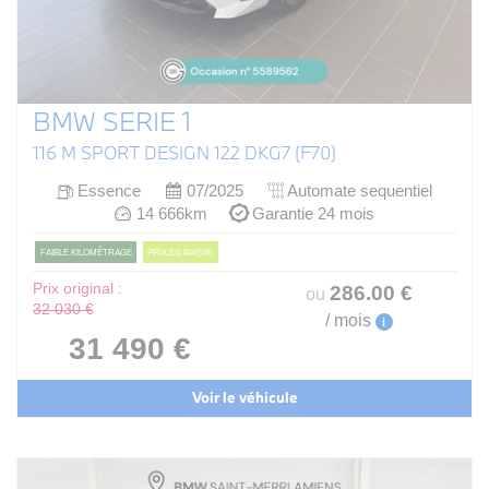
BMW SERIE 1
116 M SPORT DESIGN 122 DKG7 (F70)
Essence
07/2025
Automate sequentiel
14 666km
Garantie 24 mois
FAIBLE KILOMÉTRAGE
PRIX EN BAISSE
Prix original :
286
.00
€
ou
32 030 €
/ mois
i
31 490 €
Voir le véhicule