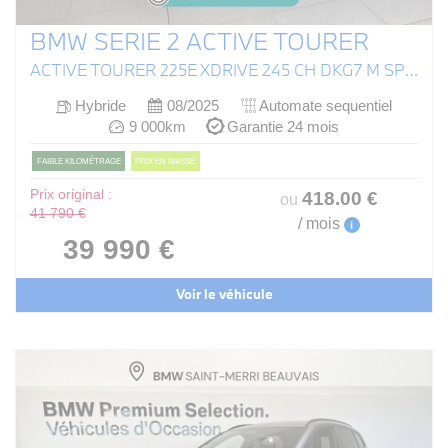
BMW SERIE 2 ACTIVE TOURER
ACTIVE TOURER 225E XDRIVE 245 CH DKG7 M SPORT
Hybride
08/2025
Automate sequentiel
9 000km
Garantie 24 mois
FAIBLE KILOMÉTRAGE
PRIX EN BAISSE
Prix original :
418
.00
€
ou
41 790 €
/ mois
i
39 990 €
Voir le véhicule