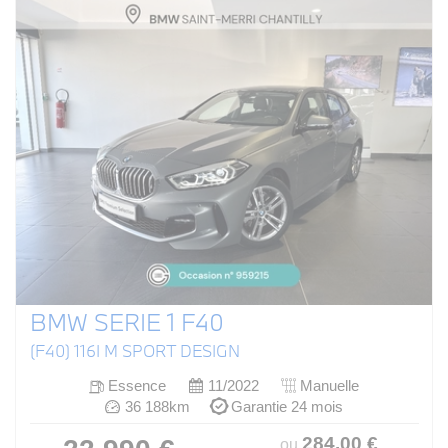
BMW SERIE 1 F40
(F40) 116I M SPORT DESIGN
Essence
11/2022
Manuelle
36 188km
Garantie 24 mois
284
.00
€
ou