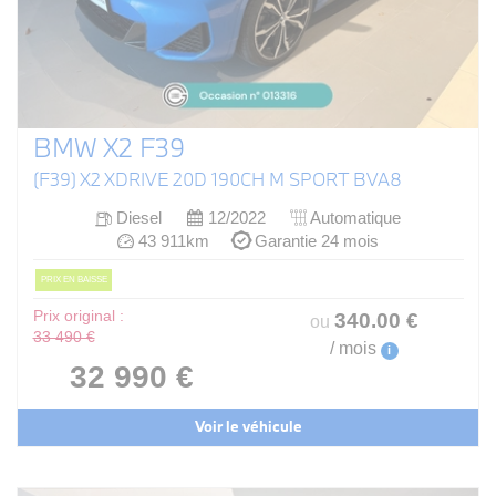
BMW X2 F39
(F39) X2 XDRIVE 20D 190CH M SPORT BVA8
Diesel
12/2022
Automatique
43 911km
Garantie 24 mois
PRIX EN BAISSE
Prix original :
340
.00
€
ou
33 490 €
/ mois
i
32 990 €
Voir le véhicule