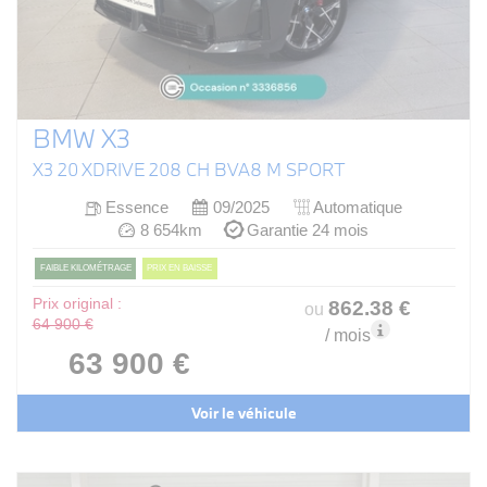
BMW X3
X3 20 XDRIVE 208 CH BVA8 M SPORT
Essence
09/2025
Automatique
8 654km
Garantie 24 mois
FAIBLE KILOMÉTRAGE
PRIX EN BAISSE
Prix original :
862
.38
€
ou
64 900 €
/ mois
63 900 €
Voir le véhicule