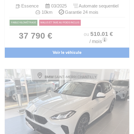
Essence
03/2025
Automate sequentiel
10km
Garantie 24 mois
FAIBLE KILOMÉTRAGE
MALUS ET TAXE AU POIDS INCLUS
510
.01
€
37 790 €
ou
/ mois
Voir le véhicule