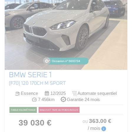
BMW SERIE 1
(F70) 120 170CH M SPORT
Essence
12/2025
Automate sequentiel
7 456km
Garantie 24 mois
FAIBLE KILOMÉTRAGE
MALUS ET TAXE AU POIDS INCLUS
363
.00
€
39 030 €
ou
/ mois
i