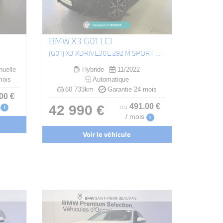
BMW X3 G01 LCI
(G01) X3 XDRIVE30E 292 M SPORT BVA8
uelle
Hybride
11/2022
mois
Automatique
60 733km
Garantie 24 mois
.00
€
491
.00
€
42 990 €
ou
i
/ mois
i
Voir le véhicule