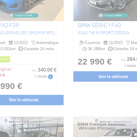
 X2 F39
BMW SERIE 1 F40
(F39) X2 XDRIVE 20D 190CH M SPORT BVA8
(F40) 116I M SPORT DESIGN
sel
12/2022
Automatique
Essence
11/2022
Man
3 911km
Garantie 24 mois
36 188km
Garantie 24 
284
22 990 €
ou
 BAISSE
/ mois
iginal :
340
.00
€
ou
0 €
Voir le véhicule
/ mois
i
 990 €
Voir le véhicule