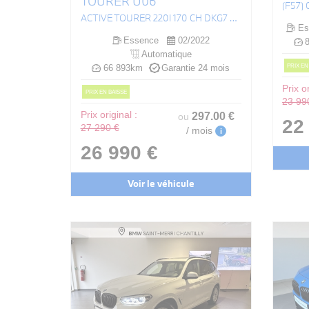
TOURER U06
ACTIVE TOURER 220I 170 CH DKG7 LUXURY
Es
Essence
02/2022
8
Automatique
PRIX EN
66 893km
Garantie 24 mois
Prix or
PRIX EN BAISSE
23 99
Prix original :
297
.00
€
ou
22
27 290 €
/ mois
i
26 990 €
Voir le véhicule