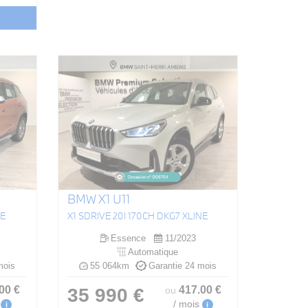
BMW X1 U11
NE
X1 SDRIVE 20I 170CH DKG7 XLINE
Essence
11/2023
Automatique
mois
55 064km
Garantie 24 mois
.00
€
417
.00
€
35 990 €
ou
/ mois
i
i