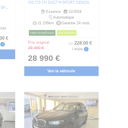
120 170 CH DKG7 M SPORT DESIGN
TOURING 330E 292 CH BVA8 M SPORT
Essence
12/2024
Automatique
11 235km
Garantie 24 mois
mois
FAIBLE KILOMÉTRAGE
PRIX EN BAISSE
.00
€
Prix original :
228
.00
€
ou
i
29 490 €
/ mois
i
28 990 €
Voir le véhicule