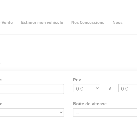
-Vente
Estimer mon véhicule
Nos Concessions
Nous
.
e
Prix
à
ie
Boîte de vitesse