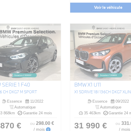
Voir le véhicule
SERIE 1 F40
BMW X1 U11
136 CH DKG7 M SPORT
X1 SDRIVE 18I 136CH DKG7 XLI
Essence
11/2022
Essence
09/2022
Automatique
Automatique
3 868km
Garantie 24 mois
35 463km
Garantie 24 
298
.00
€
331
 870 €
31 990 €
ou
ou
/ mois
/ mois
i