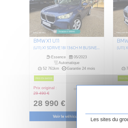
BMW X1 U11
BMW 
(U11) X1 SDRIVE 18I 136CH M BUSINESS DESIGN DKG7
Essence
05/2023
Automatique
52 761km
Garantie 24 mois
7
PRIX EN BAISSE
PRIX EN
Prix original :
300
.00
€
Prix or
ou
29 490 €
34 49
/ mois
i
28 990 €
33
Voir le véhicule
Les sites du gro