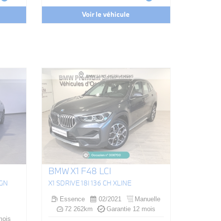
Voir le véhicule
BMW X1 F48 LCI
IGN
X1 SDRIVE 18I 136 CH XLINE
Essence
02/2021
Manuelle
72 262km
Garantie 12 mois
mois