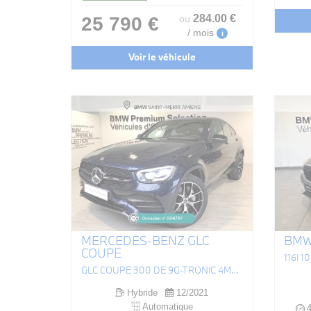
284
.00
€
25 790 €
ou
/ mois
i
Voir le véhicule
MERCEDES-BENZ GLC
BMW 
COUPE
116I 
GLC COUPÉ 300 DE 9G-TRONIC 4MATIC AMG LINE
Hybride
12/2021
Automatique
4