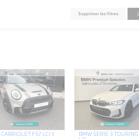
Supprimer les filtres
 CABRIOLET F57 LCI II
BMW SERIE 3 TOURING 