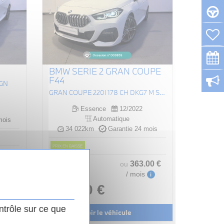
BMW SERIE 2 GRAN COUPE
F44
IGN
GRAN COUPE 220I 178 CH DKG7 M SPORT
Essence
12/2022
Automatique
mois
34 022km
Garantie 24 mois
PRIX EN BAISSE
.00
€
Prix original :
363
.00
€
ou
i
30 490 €
/ mois
i
29 990 €
ntrôle sur ce que
Voir le véhicule