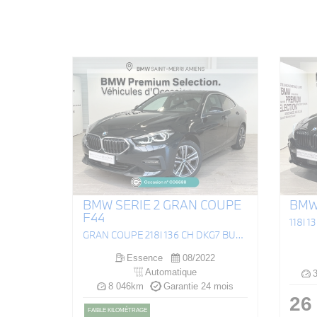
BMW SERIE 2 GRAN COUPE
BMW 
F44
118I 
GRAN COUPE 218I 136 CH DKG7 BUSINESS DESIGN
Essence
08/2022
Automatique
3
8 046km
Garantie 24 mois
26
FAIBLE KILOMÉTRAGE