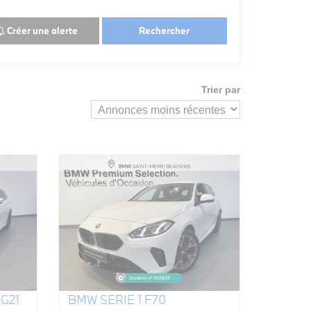
Créer une alerte
Rechercher
Trier par
G21
BMW SERIE 1 F70