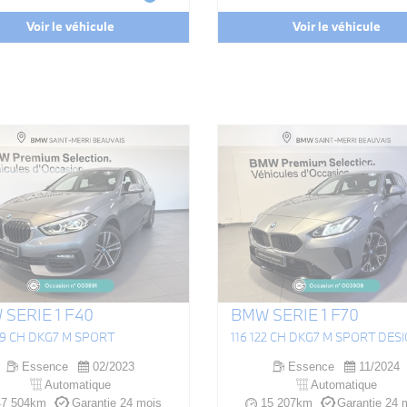
Voir le véhicule
Voir le véhicule
SERIE 1 F40
BMW SERIE 1 F70
109 CH DKG7 M SPORT
116 122 CH DKG7 M SPORT DES
Essence
02/2023
Essence
11/2024
Automatique
Automatique
7 504km
Garantie 24 mois
15 207km
Garantie 24 