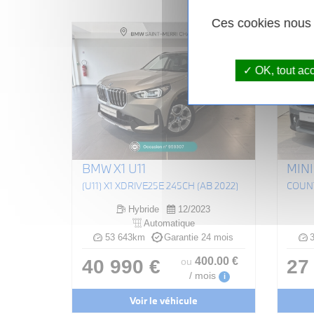
Ces cookies nous p
OK, tout ac
BMW X1 U11
MIN
(U11) X1 XDRIVE25E 245CH (AB 2022)
Hybride
12/2023
Automatique
53 643km
Garantie 24 mois
3
400
.00
€
40 990 €
27
ou
/ mois
i
Voir le véhicule