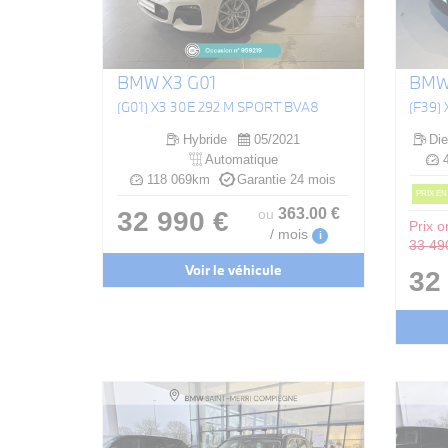
BMW X3 G01
BMW
(G01) X3 30E 292 M SPORT BVA8
Hybride
05/2021
Die
Automatique
4
118 069km
Garantie 24 mois
PRIX EN
363
.00
€
32 990 €
ou
Prix or
/ mois
i
33 49
Voir le véhicule
32