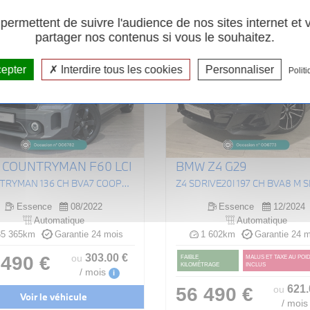
ermettent de suivre l'audience de nos sites internet et
partager nos contenus si vous le souhaitez.
cepter
Interdire tous les cookies
Personnaliser
Politi
I COUNTRYMAN F60 LCI
BMW Z4 G29
COUNTRYMAN 136 CH BVA7 COOPER EDITION PREMIUM PLUS
Z4 SDRIVE20I 197 CH BVA8 M 
Essence
08/2022
Essence
12/2024
Automatique
Automatique
5 365km
Garantie 24 mois
1 602km
Garantie 24 m
303
.00
€
 490 €
ou
FAIBLE
MALUS ET TAXE AU POI
KILOMÉTRAGE
INCLUS
/ mois
i
621
56 490 €
ou
Voir le véhicule
/ mois