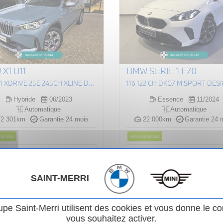
X1 U11
BMW SERIE 1 F70
(U11) X1 XDRIVE 25E 245CH XLINE DKG7
116 122 CH DKG7 M SPORT DES
Hybride
06/2023
Essence
11/2024
Automatique
Automatique
2 301km
Garantie 24 mois
22 000km
Garantie 24 
 BAISSE
PRIX EN BAISSE
iginal :
376
.00
€
Prix original :
253
ou
ou
0 €
29 990 €
/ mois
/ mois
i
 990 €
28 490 €
SAINT-MERRI
Voir le véhicule
Voir le véhicule
upe Saint-Merri utilisent des cookies et vous donne le co
vous souhaitez activer.