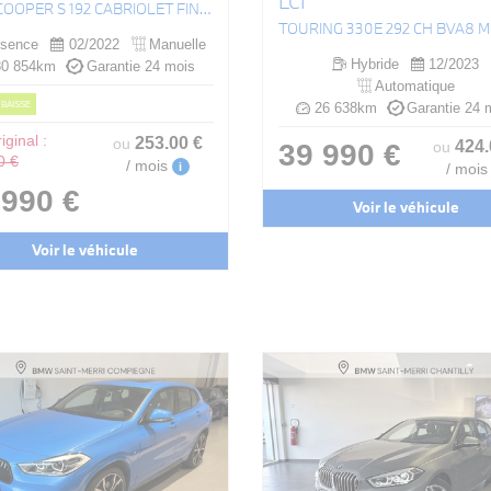
LCI
(F57) COOPER S 192 CABRIOLET FINITION JCW
sence
02/2022
Manuelle
Hybride
12/2023
0 854km
Garantie 24 mois
Automatique
 BAISSE
26 638km
Garantie 24 
iginal :
253
.00
€
ou
424
39 990 €
ou
0 €
/ mois
i
/ mois
 990 €
Voir le véhicule
Voir le véhicule