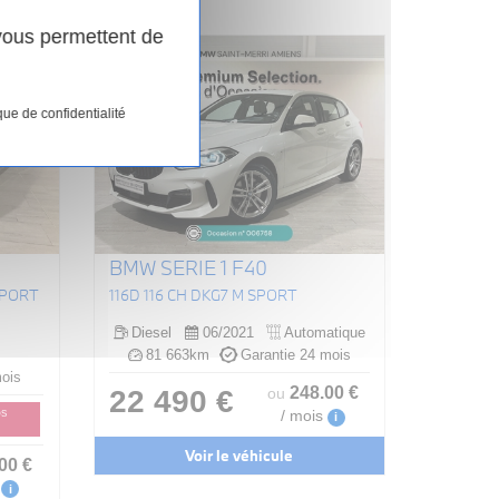
 vous permettent de
que de confidentialité
BMW SERIE 1 F40
SPORT
116D 116 CH DKG7 M SPORT
Diesel
06/2021
Automatique
81 663km
Garantie 24 mois
ois
248
.00
€
22 490 €
ou
/ mois
DS
i
Voir le véhicule
.00
€
i