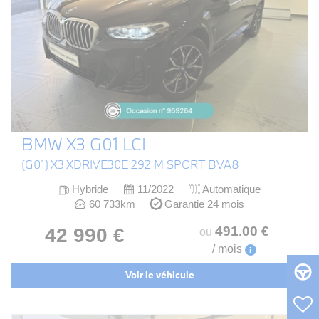
BMW X3 G01 LCI
(G01) X3 XDRIVE30E 292 M SPORT BVA8
Hybride
11/2022
Automatique
60 733km
Garantie 24 mois
491
.00
€
42 990 €
ou
/ mois
i
Voir le véhicule