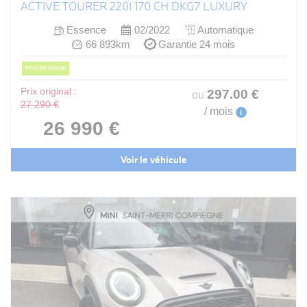
ACTIVE TOURER 220I 170 CH DKG7 LUXURY
Essence
02/2022
Automatique
66 893km
Garantie 24 mois
PRIX EN BAISSE
Prix original :
297
.00
€
ou
27 290 €
/ mois
i
26 990 €
Voir le véhicule