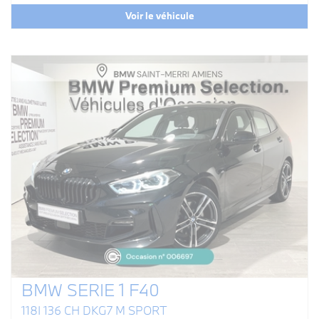
Voir le véhicule
BMW SERIE 1 F40
118I 136 CH DKG7 M SPORT