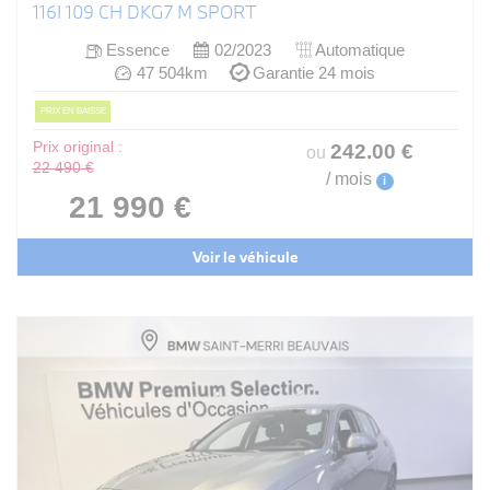
116I 109 CH DKG7 M SPORT
Essence
02/2023
Automatique
47 504km
Garantie 24 mois
PRIX EN BAISSE
Prix original :
242
.00
€
ou
22 490 €
/ mois
i
21 990 €
Voir le véhicule