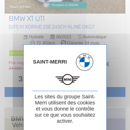
BMW X1 U11
(U11) X1 XDRIVE 25E 245CH XLINE DKG7
Hybride
06/2023
Automatique
72 301km
Garantie 24 mois
PRIX EN BAISSE
SAINT-MERRI
Prix original :
376
.00
€
ou
34 490 €
/ mois
i
33 990 €
Voir le véhicule
Les sites du groupe Saint-
Merri utilisent des cookies
et vous donne le contrôle
sur ce que vous souhaitez
activer.