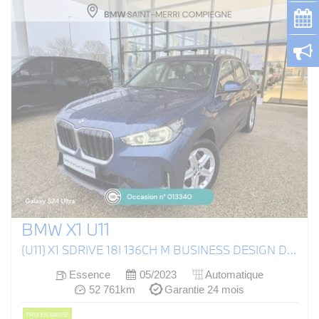
BMW X1 U11
(U11) X1 SDRIVE 18I 136CH M BUSINESS DESIGN DKG7
Essence
05/2023
Automatique
52 761km
Garantie 24 mois
PRIX EN BAISSE