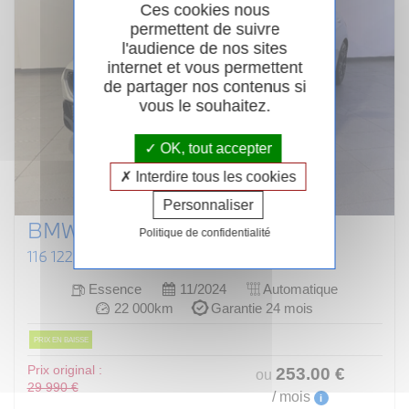
Ces cookies nous
permettent de suivre
l'audience de nos sites
internet et vous permettent
de partager nos contenus si
vous le souhaitez.
OK, tout accepter
Interdire tous les cookies
Personnaliser
BMW SERIE 1 F70
Politique de confidentialité
116 122 CH DKG7 M SPORT DESIGN
Essence
11/2024
Automatique
22 000km
Garantie 24 mois
PRIX EN BAISSE
Prix original :
253
.00
€
ou
29 990 €
/ mois
i