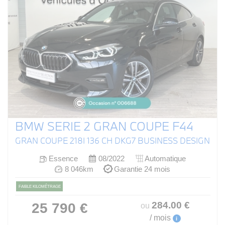
BMW SERIE 2 GRAN COUPE F44
GRAN COUPE 218I 136 CH DKG7 BUSINESS DESIGN
Essence
08/2022
Automatique
8 046km
Garantie 24 mois
FAIBLE KILOMÉTRAGE
284
.00
€
25 790 €
ou
/ mois
i