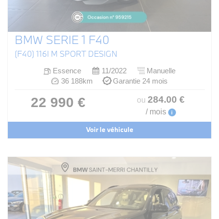
BMW SERIE 1 F40
(F40) 116I M SPORT DESIGN
Essence
11/2022
Manuelle
36 188km
Garantie 24 mois
284
.00
€
22 990 €
ou
/ mois
i
Voir le véhicule