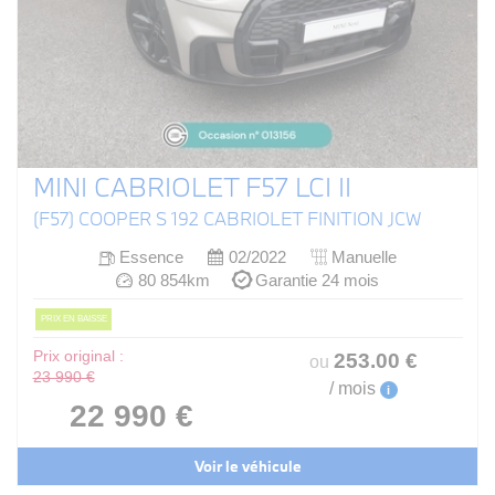
MINI CABRIOLET F57 LCI II
(F57) COOPER S 192 CABRIOLET FINITION JCW
Essence
02/2022
Manuelle
80 854km
Garantie 24 mois
PRIX EN BAISSE
Prix original :
253
.00
€
ou
23 990 €
/ mois
i
22 990 €
Voir le véhicule