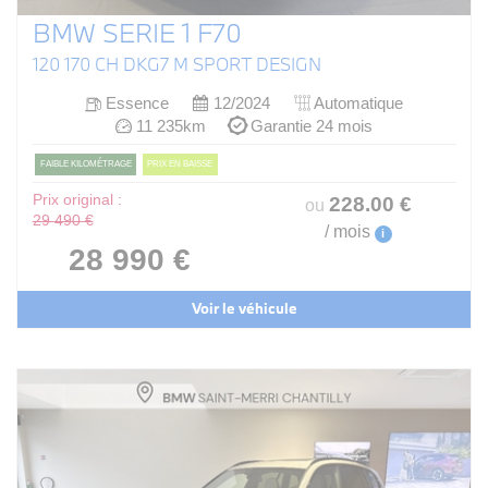
BMW SERIE 1 F70
120 170 CH DKG7 M SPORT DESIGN
Essence
12/2024
Automatique
11 235km
Garantie 24 mois
FAIBLE KILOMÉTRAGE
PRIX EN BAISSE
Prix original :
228
.00
€
ou
29 490 €
/ mois
i
28 990 €
Voir le véhicule