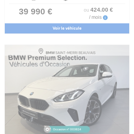
424
.00
€
39 990 €
ou
/ mois
i
Voir le véhicule