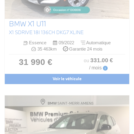
BMW X1 U11
X1 SDRIVE 18I 136CH DKG7 XLINE
Essence
09/2022
Automatique
35 463km
Garantie 24 mois
331
.00
€
31 990 €
ou
/ mois
i
Voir le véhicule