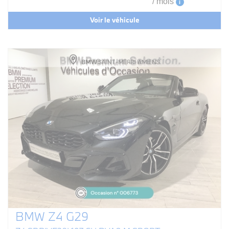
/ mois
i
Voir le véhicule
BMW Z4 G29