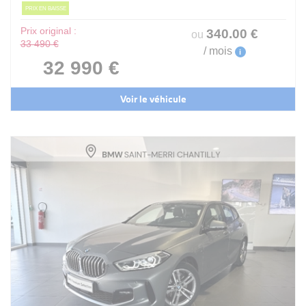
PRIX EN BAISSE
Prix original :
340
.00
€
ou
33 490 €
/ mois
i
32 990 €
Voir le véhicule