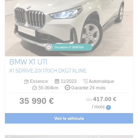
BMW X1 U11
X1 SDRIVE 20I 170CH DKG7 XLINE
Essence
11/2023
Automatique
55 064km
Garantie 24 mois
417
.00
€
35 990 €
ou
/ mois
i
Voir le véhicule