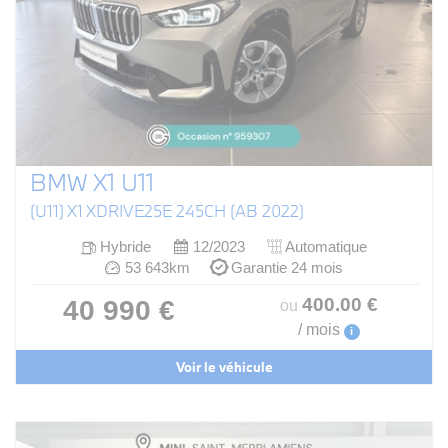
BMW X1 U11
(U11) X1 XDRIVE25E 245CH (AB 2022)
Hybride
12/2023
Automatique
53 643km
Garantie 24 mois
400
.00
€
40 990 €
ou
/ mois
i
Voir le véhicule