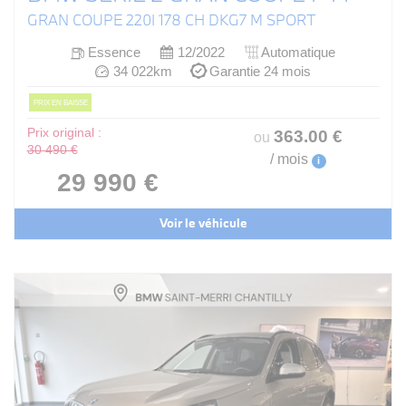
GRAN COUPE 220I 178 CH DKG7 M SPORT
Essence
12/2022
Automatique
34 022km
Garantie 24 mois
PRIX EN BAISSE
Prix original :
363
.00
€
ou
30 490 €
/ mois
i
29 990 €
Voir le véhicule