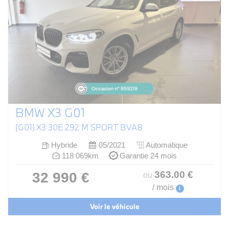
BMW X3 G01
(G01) X3 30E 292 M SPORT BVA8
Hybride
05/2021
Automatique
118 069km
Garantie 24 mois
363
.00
€
32 990 €
ou
/ mois
i
Voir le véhicule