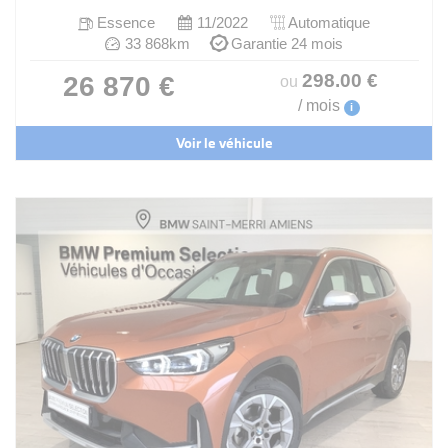
Essence
11/2022
Automatique
33 868km
Garantie 24 mois
298
.00
€
26 870 €
ou
/ mois
i
Voir le véhicule