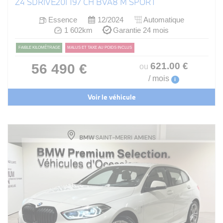
Z4 SDRIVE20I 197 CH BVA8 M SPORT
Essence
12/2024
Automatique
1 602km
Garantie 24 mois
FAIBLE KILOMÉTRAGE
MALUS ET TAXE AU POIDS INCLUS
621
.00
€
56 490 €
ou
/ mois
i
Voir le véhicule