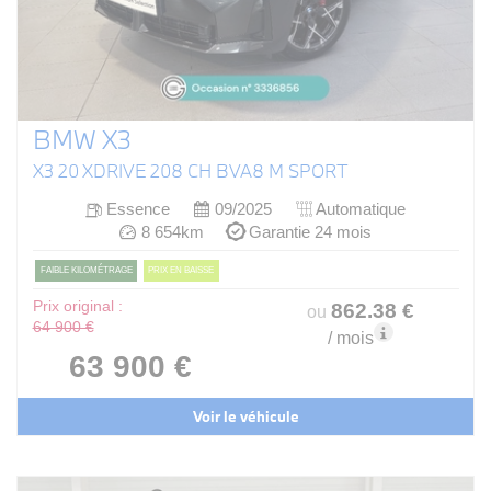
BMW X3
X3 20 XDRIVE 208 CH BVA8 M SPORT
Essence
09/2025
Automatique
8 654km
Garantie 24 mois
FAIBLE KILOMÉTRAGE
PRIX EN BAISSE
Prix original :
862
.38
€
ou
64 900 €
/ mois
63 900 €
Voir le véhicule