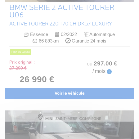
BMW SERIE 2 ACTIVE TOURER
U06
ACTIVE TOURER 220I 170 CH DKG7 LUXURY
Essence
02/2022
Automatique
66 893km
Garantie 24 mois
PRIX EN BAISSE
Prix original :
297
.00
€
ou
27 290 €
/ mois
i
26 990 €
Voir le véhicule