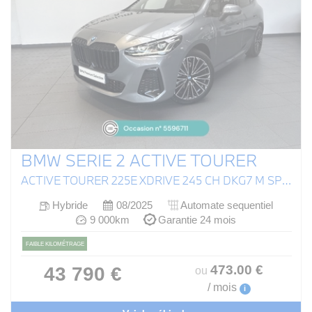
BMW SERIE 2 ACTIVE TOURER
ACTIVE TOURER 225E XDRIVE 245 CH DKG7 M SPORT
Hybride
08/2025
Automate sequentiel
9 000km
Garantie 24 mois
FAIBLE KILOMÉTRAGE
473
.00
€
43 790 €
ou
/ mois
i