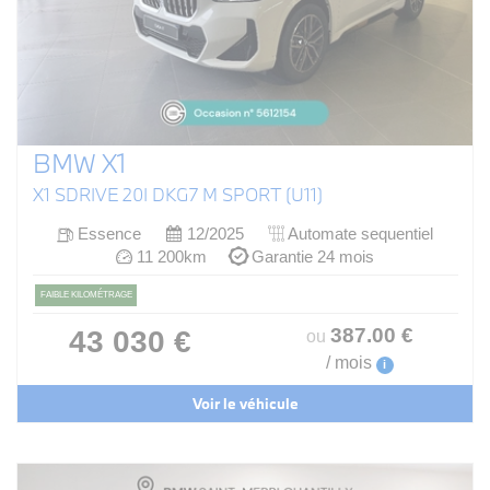
BMW X1
X1 SDRIVE 20I DKG7 M SPORT (U11)
Essence
12/2025
Automate sequentiel
11 200km
Garantie 24 mois
FAIBLE KILOMÉTRAGE
387
.00
€
43 030 €
ou
/ mois
i
Voir le véhicule