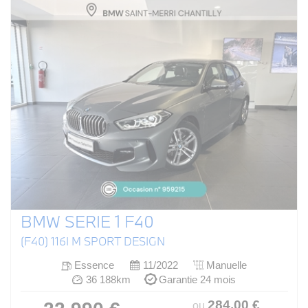
BMW SERIE 1 F40
(F40) 116I M SPORT DESIGN
Essence
11/2022
Manuelle
36 188km
Garantie 24 mois
284
.00
€
ou