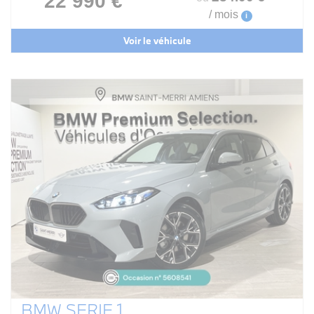
22 990 €
/ mois
i
Voir le véhicule
BMW SERIE 1