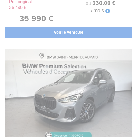
Prix original :
330
.00
€
ou
36 490 €
/ mois
i
35 990 €
Voir le véhicule