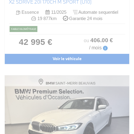
X2 SDRIVE 20I 170CH M SPORT (U10)
Essence
11/2025
Automate sequentiel
19 877km
Garantie 24 mois
FAIBLE KILOMÉTRAGE
406
.00
€
42 995 €
ou
/ mois
i
Voir le véhicule