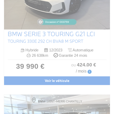
BMW SERIE 3 TOURING G21 LCI
TOURING 330E 292 CH BVA8 M SPORT
Hybride
12/2023
Automatique
26 638km
Garantie 24 mois
424
.00
€
39 990 €
ou
/ mois
i
Voir le véhicule