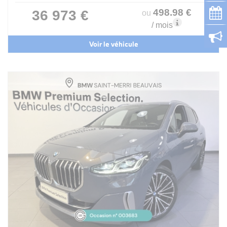
498
.98
€
36 973 €
ou
/ mois
Voir le véhicule