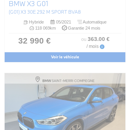
BMW X3 G01
(G01) X3 30E 292 M SPORT BVA8
Hybride
05/2021
Automatique
118 069km
Garantie 24 mois
363
.00
€
32 990 €
ou
/ mois
i
Voir le véhicule