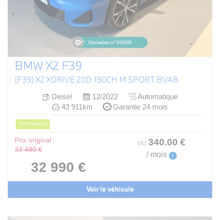
BMW X2 F39
(F39) X2 XDRIVE 20D 190CH M SPORT BVA8
Diesel
12/2022
Automatique
43 911km
Garantie 24 mois
PRIX EN BAISSE
Prix original :
340
.00
€
ou
33 490 €
/ mois
i
32 990 €
Voir le véhicule