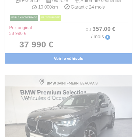
Essence
09/2025
Automate sequentiel
10 000km
Garantie 24 mois
FAIBLE KILOMÉTRAGE
PRIX EN BAISSE
Prix original :
357
.00
€
ou
38 990 €
/ mois
i
37 990 €
Voir le véhicule