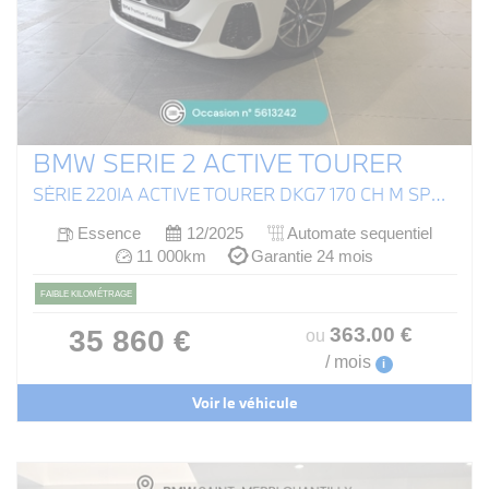
BMW SERIE 2 ACTIVE TOURER
SÉRIE 220IA ACTIVE TOURER DKG7 170 CH M SPORT (U06)
Essence
12/2025
Automate sequentiel
11 000km
Garantie 24 mois
FAIBLE KILOMÉTRAGE
363
.00
€
35 860 €
ou
/ mois
i
Voir le véhicule