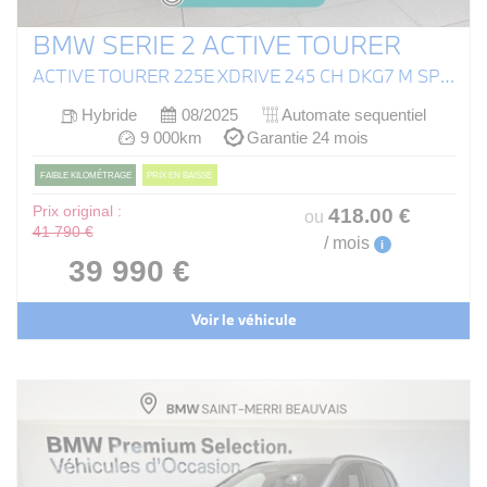
BMW SERIE 2 ACTIVE TOURER
ACTIVE TOURER 225E XDRIVE 245 CH DKG7 M SPORT
Hybride
08/2025
Automate sequentiel
9 000km
Garantie 24 mois
FAIBLE KILOMÉTRAGE
PRIX EN BAISSE
Prix original :
418
.00
€
ou
41 790 €
/ mois
i
39 990 €
Voir le véhicule