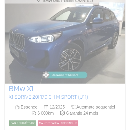
BMW X1
X1 SDRIVE 20I 170 CH M SPORT (U11)
Essence
12/2025
Automate sequentiel
6 000km
Garantie 24 mois
FAIBLE KILOMÉTRAGE
MALUS ET TAXE AU POIDS INCLUS