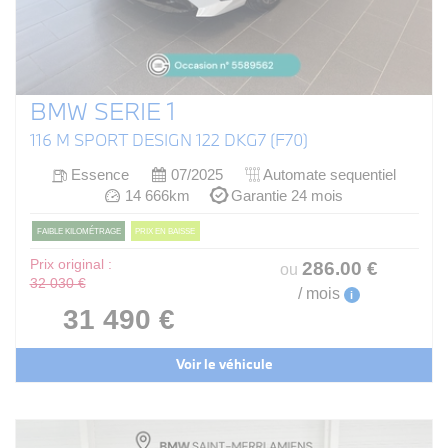
BMW SERIE 1
116 M SPORT DESIGN 122 DKG7 (F70)
Essence
07/2025
Automate sequentiel
14 666km
Garantie 24 mois
FAIBLE KILOMÉTRAGE
PRIX EN BAISSE
Prix original :
286
.00
€
ou
32 030 €
/ mois
i
31 490 €
Voir le véhicule