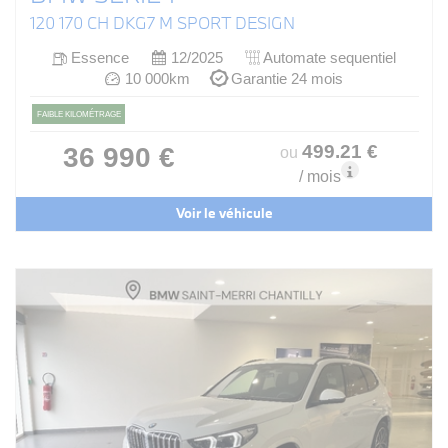
120 170 CH DKG7 M SPORT DESIGN
Essence
12/2025
Automate sequentiel
10 000km
Garantie 24 mois
FAIBLE KILOMÉTRAGE
499
.21
€
36 990 €
ou
/ mois
Voir le véhicule