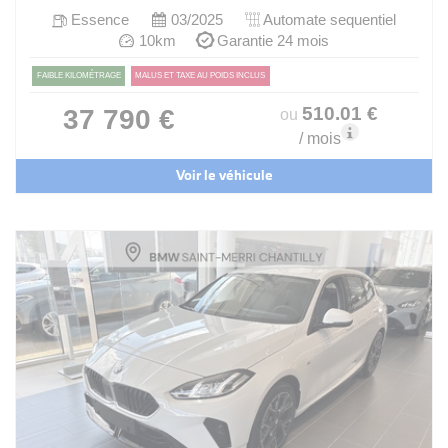
Essence
03/2025
Automate sequentiel
10km
Garantie 24 mois
FAIBLE KILOMÉTRAGE
MALUS ET TAXE AU POIDS INCLUS
510
.01
€
37 790 €
ou
/ mois
Voir le véhicule