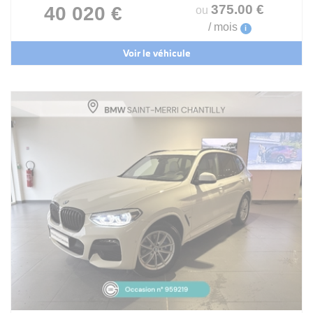
375
.00
€
40 020 €
ou
/ mois
i
Voir le véhicule