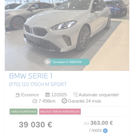
BMW SERIE 1
(F70) 120 170CH M SPORT
Essence
12/2025
Automate sequentiel
7 456km
Garantie 24 mois
FAIBLE KILOMÉTRAGE
MALUS ET TAXE AU POIDS INCLUS
363
.00
€
39 030 €
ou
/ mois
i