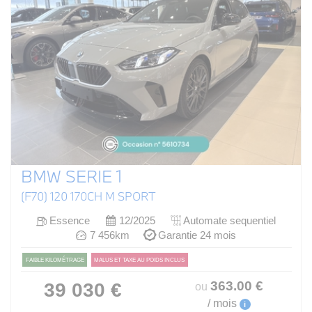
BMW SERIE 1
(F70) 120 170CH M SPORT
Essence
12/2025
Automate sequentiel
7 456km
Garantie 24 mois
FAIBLE KILOMÉTRAGE
MALUS ET TAXE AU POIDS INCLUS
363
.00
€
39 030 €
ou
/ mois
i