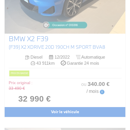
BMW X2 F39
(F39) X2 XDRIVE 20D 190CH M SPORT BVA8
Diesel
12/2022
Automatique
43 911km
Garantie 24 mois
PRIX EN BAISSE
Prix original :
340
.00
€
ou
33 490 €
/ mois
i
32 990 €
Voir le véhicule