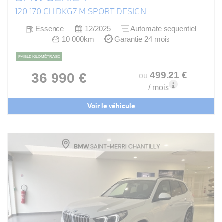
120 170 CH DKG7 M SPORT DESIGN
Essence
12/2025
Automate sequentiel
10 000km
Garantie 24 mois
FAIBLE KILOMÉTRAGE
499
.21
€
36 990 €
ou
/ mois
Voir le véhicule