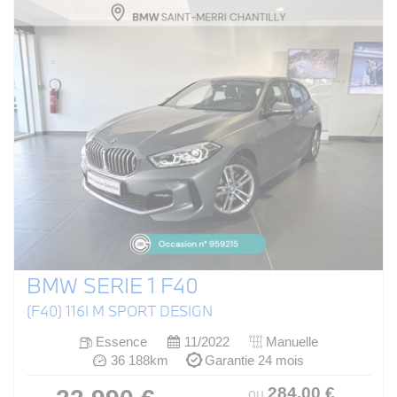
BMW SERIE 1 F40
(F40) 116I M SPORT DESIGN
Essence
11/2022
Manuelle
36 188km
Garantie 24 mois
284
.00
€
ou