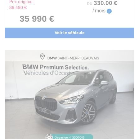
Prix original :
330
.00
€
ou
36 490 €
/ mois
i
35 990 €
Voir le véhicule