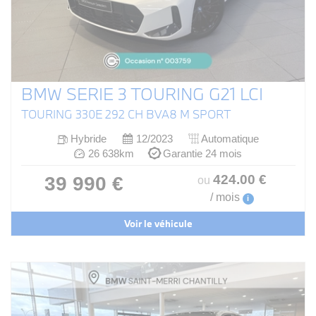
BMW SERIE 3 TOURING G21 LCI
TOURING 330E 292 CH BVA8 M SPORT
Hybride
12/2023
Automatique
26 638km
Garantie 24 mois
424
.00
€
39 990 €
ou
/ mois
i
Voir le véhicule