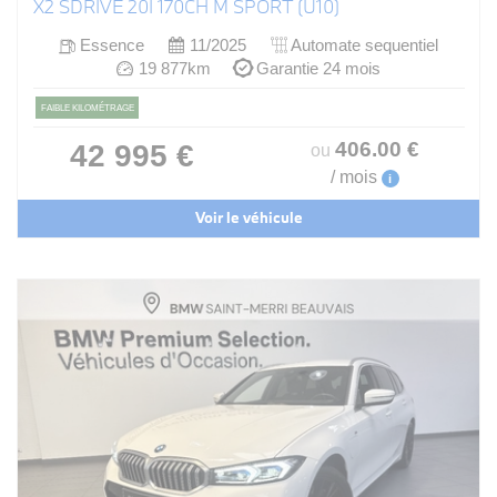
X2 SDRIVE 20I 170CH M SPORT (U10)
Essence
11/2025
Automate sequentiel
19 877km
Garantie 24 mois
FAIBLE KILOMÉTRAGE
406
.00
€
42 995 €
ou
/ mois
i
Voir le véhicule