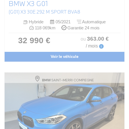
BMW X3 G01
(G01) X3 30E 292 M SPORT BVA8
Hybride
05/2021
Automatique
118 069km
Garantie 24 mois
363
.00
€
32 990 €
ou
/ mois
i
Voir le véhicule