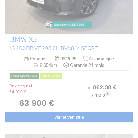
BMW X3
X3 20 XDRIVE 208 CH BVA8 M SPORT
Essence
09/2025
Automatique
8 654km
Garantie 24 mois
FAIBLE KILOMÉTRAGE
PRIX EN BAISSE
Prix original :
862
.38
€
ou
64 900 €
/ mois
63 900 €
Voir le véhicule