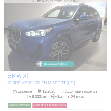
BMW X1
X1 SDRIVE 20I 170 CH M SPORT (U11)
Essence
12/2025
Automate sequentiel
6 000km
Garantie 24 mois
FAIBLE KILOMÉTRAGE
MALUS ET TAXE AU POIDS INCLUS