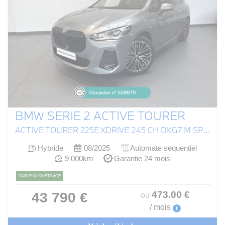
BMW SERIE 2 ACTIVE TOURER
ACTIVE TOURER 225E XDRIVE 245 CH DKG7 M SPORT
Hybride
08/2025
Automate sequentiel
9 000km
Garantie 24 mois
FAIBLE KILOMÉTRAGE
473
.00
€
43 790 €
ou
/ mois
i