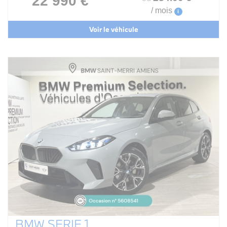
22 990 €
/ mois
i
Voir le véhicule
BMW SERIE 1