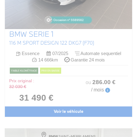
BMW SERIE 1
116 M SPORT DESIGN 122 DKG7 (F70)
Essence
07/2025
Automate sequentiel
14 666km
Garantie 24 mois
FAIBLE KILOMÉTRAGE
PRIX EN BAISSE
Prix original :
286
.00
€
ou
32 030 €
/ mois
i
31 490 €
Voir le véhicule