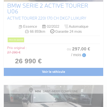
BMW SERIE 2 ACTIVE TOURER
U06
ACTIVE TOURER 220I 170 CH DKG7 LUXURY
Essence
02/2022
Automatique
66 893km
Garantie 24 mois
PRIX EN BAISSE
Prix original :
297
.00
€
ou
27 290 €
/ mois
i
26 990 €
Voir le véhicule