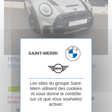
SAINT-MERRI
MINI CABRIOLET F57 LCI II
(F57) COOPER S 192 CABRIOLET FINITION JCW
Essence
02/2022
Manuelle
80 854km
Garantie 24 mois
Les sites du groupe Saint-
Merri utilisent des cookies
PRIX EN BAISSE
et vous donne le contrôle
Prix original :
253
.00
€
ou
sur ce que vous souhaitez
23 990 €
activer.
/ mois
i
22 990 €