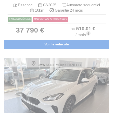
Essence
03/2025
Automate sequentiel
10km
Garantie 24 mois
FAIBLE KILOMÉTRAGE
MALUS ET TAXE AU POIDS INCLUS
510
.01
€
37 790 €
ou
/ mois
Voir le véhicule