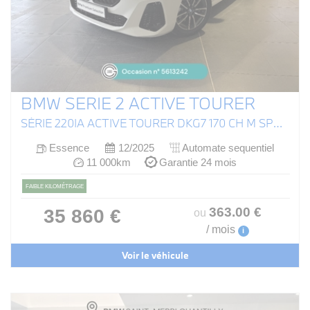
BMW SERIE 2 ACTIVE TOURER
SÉRIE 220IA ACTIVE TOURER DKG7 170 CH M SPORT (U06)
Essence
12/2025
Automate sequentiel
11 000km
Garantie 24 mois
FAIBLE KILOMÉTRAGE
363
.00
€
35 860 €
ou
/ mois
i
Voir le véhicule