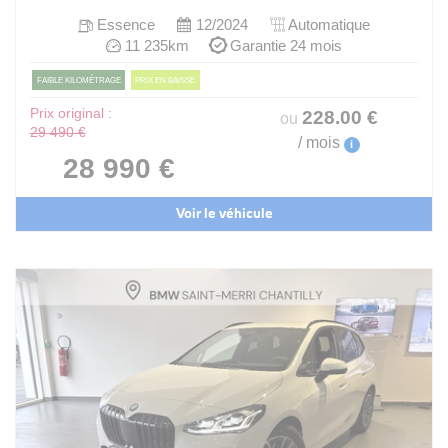
Essence
12/2024
Automatique
11 235km
Garantie 24 mois
FAIBLE KILOMÉTRAGE
PRIX EN BAISSE
Prix original :
228
.00
€
ou
29 490 €
/ mois
i
28 990 €
Voir le véhicule