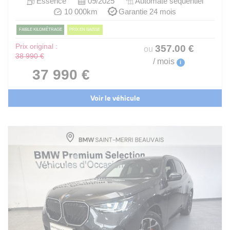
Essence
09/2025
Automate sequentiel
10 000km
Garantie 24 mois
FAIBLE KILOMÉTRAGE
PRIX EN BAISSE
Prix original :
357
.00
€
ou
38 990 €
/ mois
i
37 990 €
Voir le véhicule