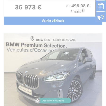
498
.98
€
36 973 €
ou
/ mois
Voir le véhicule