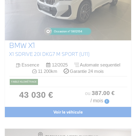
BMW X1
X1 SDRIVE 20I DKG7 M SPORT (U11)
Essence
12/2025
Automate sequentiel
11 200km
Garantie 24 mois
FAIBLE KILOMÉTRAGE
387
.00
€
43 030 €
ou
/ mois
i
Voir le véhicule