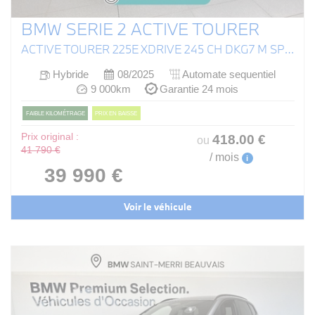
BMW SERIE 2 ACTIVE TOURER
ACTIVE TOURER 225E XDRIVE 245 CH DKG7 M SPORT
Hybride
08/2025
Automate sequentiel
9 000km
Garantie 24 mois
FAIBLE KILOMÉTRAGE
PRIX EN BAISSE
Prix original :
418
.00
€
ou
41 790 €
/ mois
i
39 990 €
Voir le véhicule