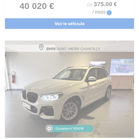
375
.00
€
40 020 €
ou
/ mois
i
Voir le véhicule