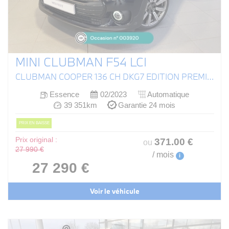
MINI CLUBMAN F54 LCI
CLUBMAN COOPER 136 CH DKG7 EDITION PREMIUM PLUS
Essence
02/2023
Automatique
39 351km
Garantie 24 mois
PRIX EN BAISSE
Prix original :
371
.00
€
ou
27 990 €
/ mois
i
27 290 €
Voir le véhicule