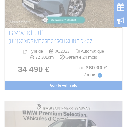
BMW X1 U11
(U11) X1 XDRIVE 25E 245CH XLINE DKG7
Hybride
06/2023
Automatique
72 301km
Garantie 24 mois
380
.00
€
34 490 €
ou
/ mois
i
Voir le véhicule