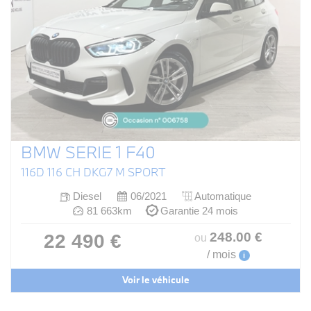
BMW SERIE 1 F40
116D 116 CH DKG7 M SPORT
Diesel
06/2021
Automatique
81 663km
Garantie 24 mois
248
.00
€
22 490 €
ou
/ mois
i
Voir le véhicule