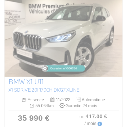
BMW X1 U11
X1 SDRIVE 20I 170CH DKG7 XLINE
Essence
11/2023
Automatique
55 064km
Garantie 24 mois
417
.00
€
35 990 €
ou
/ mois
i