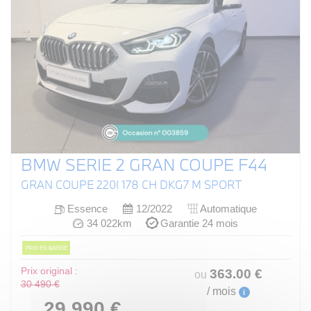
BMW SERIE 2 GRAN COUPE F44
GRAN COUPE 220I 178 CH DKG7 M SPORT
Essence
12/2022
Automatique
34 022km
Garantie 24 mois
PRIX EN BAISSE
Prix original :
363
.00
€
ou
30 490 €
/ mois
i
29 990 €