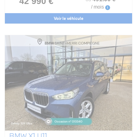
42 990 €
/ mois
i
Voir le véhicule
BMW X1 U11