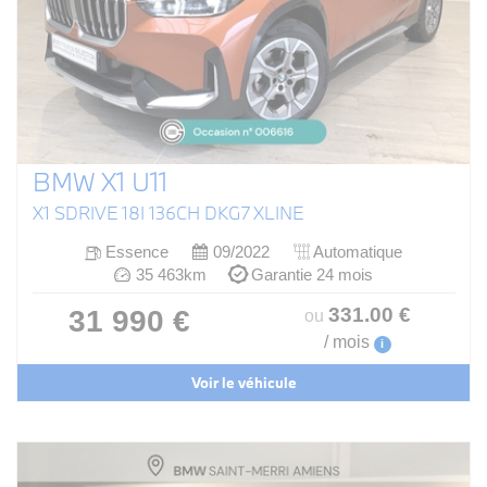
BMW X1 U11
X1 SDRIVE 18I 136CH DKG7 XLINE
Essence
09/2022
Automatique
35 463km
Garantie 24 mois
331
.00
€
31 990 €
ou
/ mois
i
Voir le véhicule