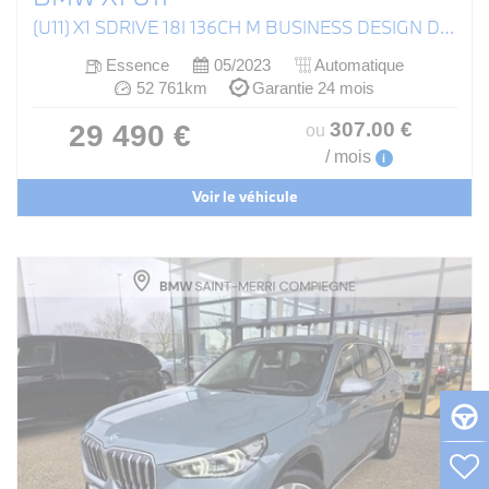
(U11) X1 SDRIVE 18I 136CH M BUSINESS DESIGN DKG7
Essence
05/2023
Automatique
52 761km
Garantie 24 mois
307
.00
€
29 490 €
ou
/ mois
i
Voir le véhicule