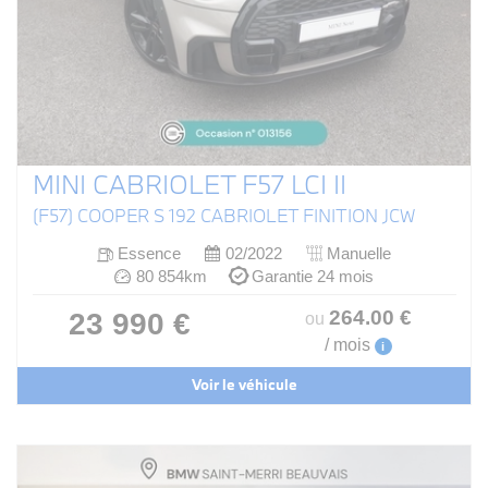
MINI CABRIOLET F57 LCI II
(F57) COOPER S 192 CABRIOLET FINITION JCW
Essence
02/2022
Manuelle
80 854km
Garantie 24 mois
264
.00
€
23 990 €
ou
/ mois
i
Voir le véhicule