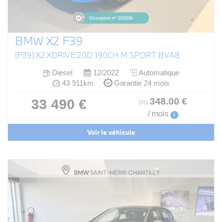
BMW X2 F39
(F39) X2 XDRIVE 20D 190CH M SPORT BVA8
Diesel
12/2022
Automatique
43 911km
Garantie 24 mois
348
.00
€
33 490 €
ou
/ mois
i
Voir le véhicule