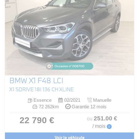
BMW X1 F48 LCI
X1 SDRIVE 18I 136 CH XLINE
Essence
02/2021
Manuelle
72 262km
Garantie 12 mois
251
.00
€
22 790 €
ou
/ mois
i
Voir le véhicule