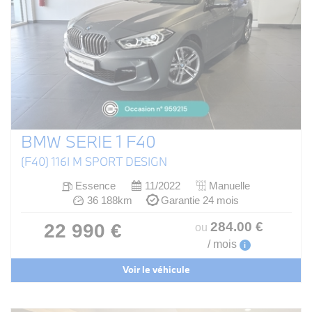
BMW SERIE 1 F40
(F40) 116I M SPORT DESIGN
Essence
11/2022
Manuelle
36 188km
Garantie 24 mois
284
.00
€
22 990 €
ou
/ mois
i
Voir le véhicule