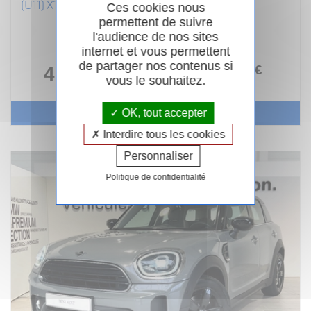
(U11) X1 XDRIVE25E 245CH (AB 2022)
Ces cookies nous
permettent de suivre
Hybride
12/2023
Automatique
l'audience de nos sites
53 643km
Garantie 24 mois
internet et vous permettent
de partager nos contenus si
400
.00
€
40 990 €
ou
vous le souhaitez.
/ mois
i
Voir le véhicule
OK, tout accepter
Interdire tous les cookies
Personnaliser
Politique de confidentialité