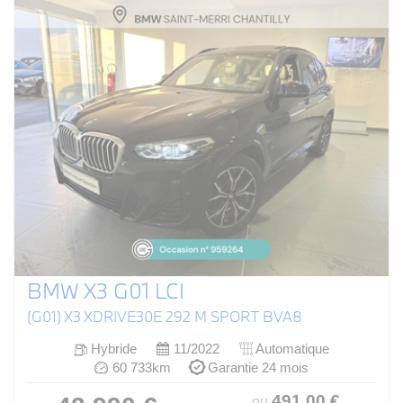
BMW X3 G01 LCI
(G01) X3 XDRIVE30E 292 M SPORT BVA8
Hybride
11/2022
Automatique
60 733km
Garantie 24 mois
491
.00
€
ou