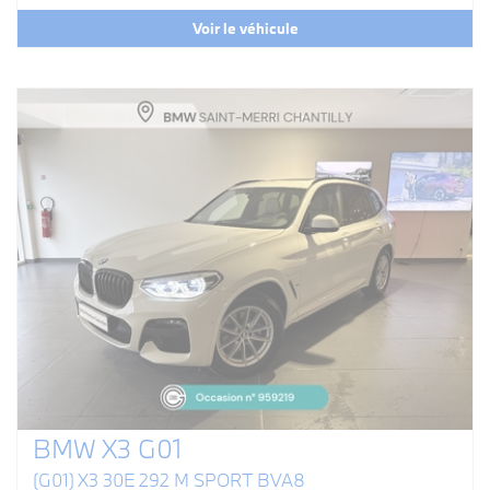
Voir le véhicule
BMW X3 G01
(G01) X3 30E 292 M SPORT BVA8