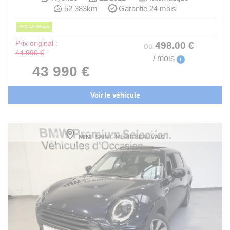
52 383km
Garantie 24 mois
PRIX EN BAISSE
Prix original :
498
.00
€
ou
44 990 €
/ mois
i
43 990 €
Voir le véhicule