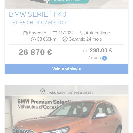
BMW SERIE 1 F40
118I 136 CH DKG7 M SPORT
Essence
11/2022
Automatique
33 868km
Garantie 24 mois
298
.00
€
26 870 €
ou
/ mois
i
Voir le véhicule