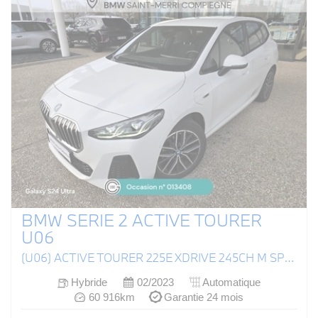
BMW SERIE 2 ACTIVE TOURER
U06
(U06) ACTIVE TOURER 225E XDRIVE 245CH M SPORT DKG7
Hybride
02/2023
Automatique
60 916km
Garantie 24 mois