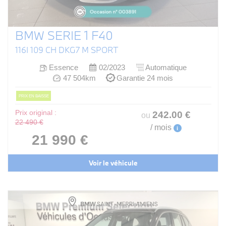
BMW SERIE 1 F40
116I 109 CH DKG7 M SPORT
Essence
02/2023
Automatique
47 504km
Garantie 24 mois
PRIX EN BAISSE
Prix original :
242
.00
€
ou
22 490 €
/ mois
i
21 990 €
Voir le véhicule