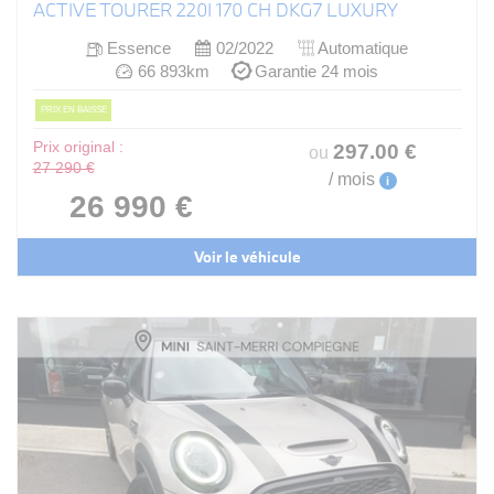
ACTIVE TOURER 220I 170 CH DKG7 LUXURY
Essence
02/2022
Automatique
66 893km
Garantie 24 mois
PRIX EN BAISSE
Prix original :
297
.00
€
ou
27 290 €
/ mois
i
26 990 €
Voir le véhicule