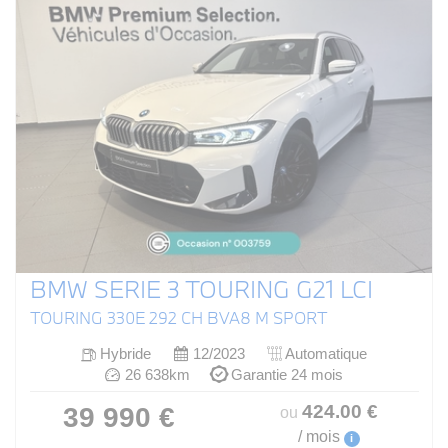
BMW SERIE 3 TOURING G21 LCI
TOURING 330E 292 CH BVA8 M SPORT
Hybride
12/2023
Automatique
26 638km
Garantie 24 mois
424
.00
€
39 990 €
ou
/ mois
i