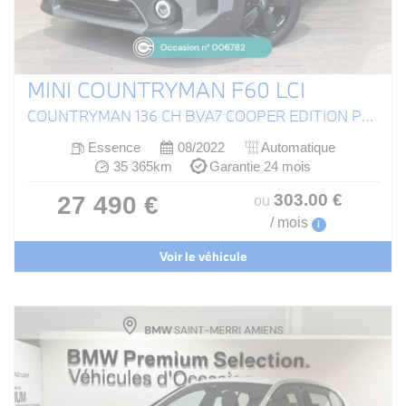
MINI COUNTRYMAN F60 LCI
COUNTRYMAN 136 CH BVA7 COOPER EDITION PREMIUM PLUS
Essence
08/2022
Automatique
35 365km
Garantie 24 mois
303
.00
€
27 490 €
ou
/ mois
i
Voir le véhicule