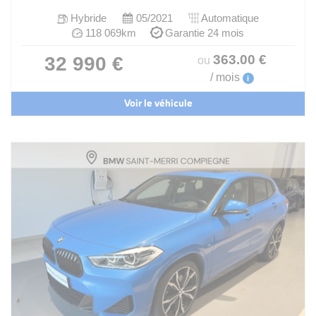
Hybride
05/2021
Automatique
118 069km
Garantie 24 mois
363
.00
€
32 990 €
ou
/ mois
i
Voir le véhicule