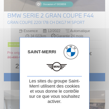
BMW SERIE 2 GRAN COUPE F44
GRAN COUPE 220I 178 CH DKG7 M SPORT
Essence
12/2022
Automatique
34 022km
Garantie 24 mois
PRIX EN BAISSE
SAINT-MERRI
Prix original :
363
.00
€
ou
30 490 €
/ mois
i
29 990 €
Voir le véhicule
Les sites du groupe Saint-
Merri utilisent des cookies
et vous donne le contrôle
sur ce que vous souhaitez
activer.