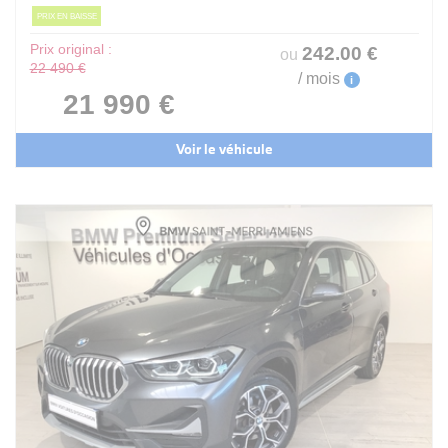
PRIX EN BAISSE
Prix original :
242
.00
€
ou
22 490 €
/ mois
i
21 990 €
Voir le véhicule