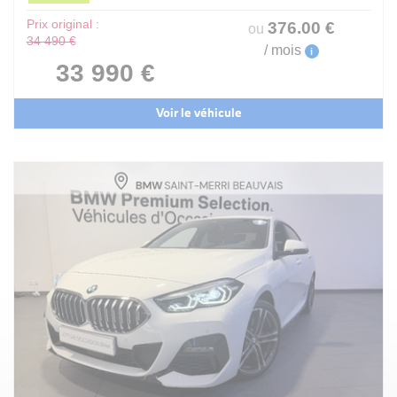
Prix original :
376
.00
€
ou
34 490 €
/ mois
i
33 990 €
Voir le véhicule