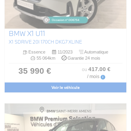
BMW X1 U11
X1 SDRIVE 20I 170CH DKG7 XLINE
Essence
11/2023
Automatique
55 064km
Garantie 24 mois
417
.00
€
35 990 €
ou
/ mois
i
Voir le véhicule