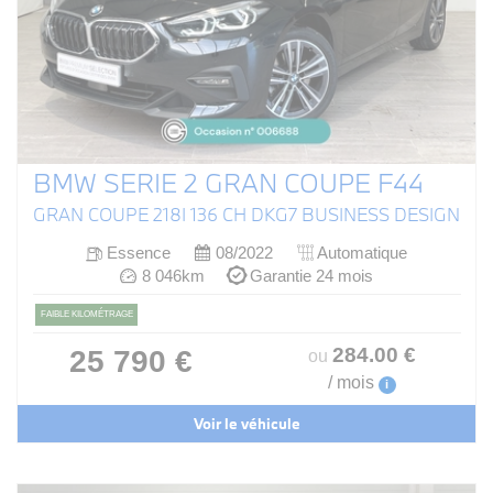
BMW SERIE 2 GRAN COUPE F44
GRAN COUPE 218I 136 CH DKG7 BUSINESS DESIGN
Essence
08/2022
Automatique
8 046km
Garantie 24 mois
FAIBLE KILOMÉTRAGE
284
.00
€
25 790 €
ou
/ mois
i
Voir le véhicule