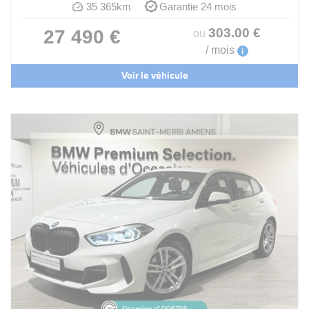
35 365km
Garantie 24 mois
303
.00
€
27 490 €
ou
/ mois
i
Voir le véhicule