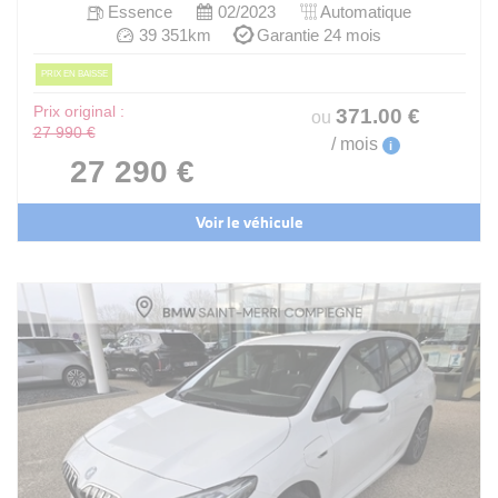
Essence
02/2023
Automatique
39 351km
Garantie 24 mois
PRIX EN BAISSE
Prix original :
371
.00
€
ou
27 990 €
/ mois
i
27 290 €
Voir le véhicule