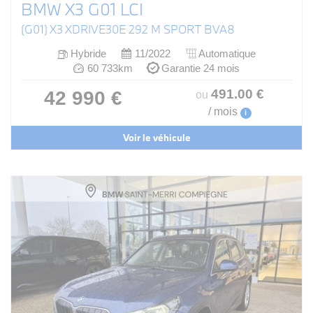
BMW X3 G01 LCI
(G01) X3 XDRIVE30E 292 M SPORT BVA8
Hybride
11/2022
Automatique
60 733km
Garantie 24 mois
491
.00
€
42 990 €
ou
/ mois
i
Voir le véhicule