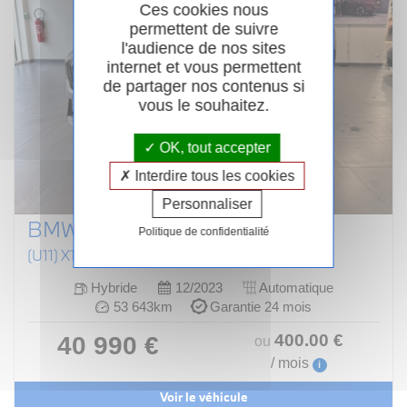
Ces cookies nous
permettent de suivre
l'audience de nos sites
internet et vous permettent
de partager nos contenus si
vous le souhaitez.
OK, tout accepter
Interdire tous les cookies
Personnaliser
BMW X1 U11
Politique de confidentialité
(U11) X1 XDRIVE25E 245CH (AB 2022)
Hybride
12/2023
Automatique
53 643km
Garantie 24 mois
400
.00
€
40 990 €
ou
/ mois
i
Voir le véhicule