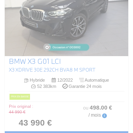
BMW X3 G01 LCI
X3 XDRIVE 30E 292CH BVA8 M SPORT
Hybride
12/2022
Automatique
52 383km
Garantie 24 mois
PRIX EN BAISSE
Prix original :
498
.00
€
ou
44 990 €
/ mois
i
43 990 €