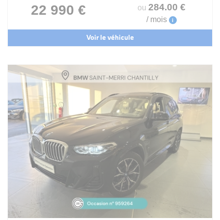
284
.00
€
22 990 €
ou
/ mois
i
Voir le véhicule