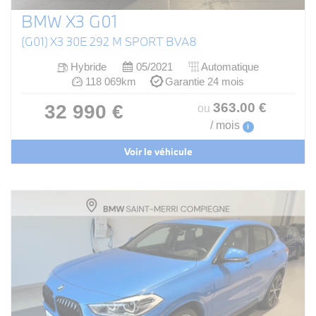
BMW X3 G01
(G01) X3 30E 292 M SPORT BVA8
Hybride
05/2021
Automatique
118 069km
Garantie 24 mois
363
.00
€
32 990 €
ou
/ mois
i
Voir le véhicule