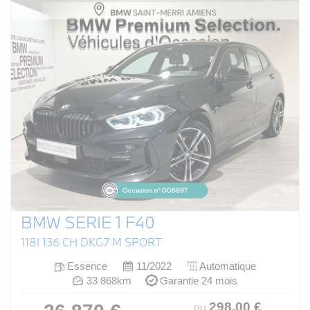
BMW SERIE 1 F40
118I 136 CH DKG7 M SPORT
Essence
11/2022
Automatique
33 868km
Garantie 24 mois
298
.00
€
ou