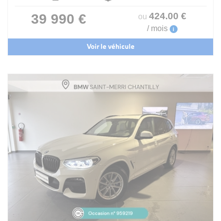
424
.00
€
39 990 €
ou
/ mois
i
Voir le véhicule