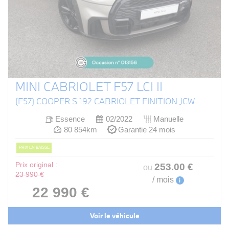
MINI CABRIOLET F57 LCI II
(F57) COOPER S 192 CABRIOLET FINITION JCW
Essence
02/2022
Manuelle
80 854km
Garantie 24 mois
PRIX EN BAISSE
Prix original :
253
.00
€
ou
23 990 €
/ mois
i
22 990 €
Voir le véhicule