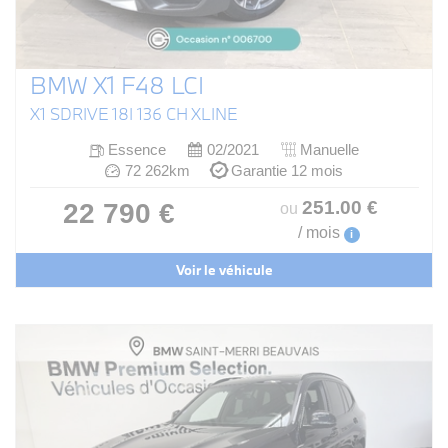
BMW X1 F48 LCI
X1 SDRIVE 18I 136 CH XLINE
Essence
02/2021
Manuelle
72 262km
Garantie 12 mois
251
.00
€
22 790 €
ou
/ mois
i
Voir le véhicule