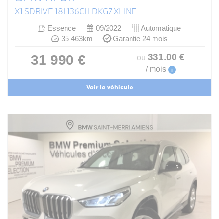
X1 SDRIVE 18I 136CH DKG7 XLINE
Essence
09/2022
Automatique
35 463km
Garantie 24 mois
331
.00
€
31 990 €
ou
/ mois
i
Voir le véhicule