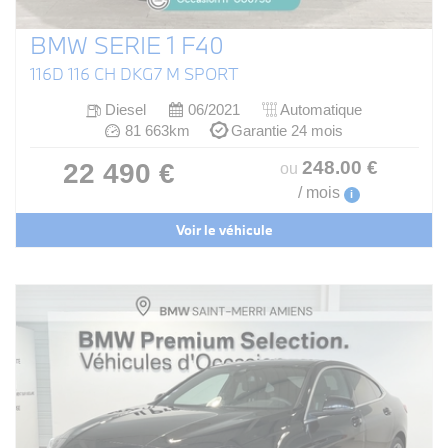
BMW SERIE 1 F40
116D 116 CH DKG7 M SPORT
Diesel
06/2021
Automatique
81 663km
Garantie 24 mois
248
.00
€
22 490 €
ou
/ mois
i
Voir le véhicule