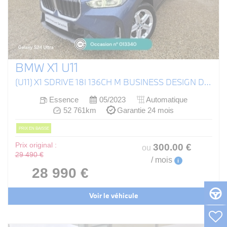
BMW X1 U11
(U11) X1 SDRIVE 18I 136CH M BUSINESS DESIGN DKG7
Essence
05/2023
Automatique
52 761km
Garantie 24 mois
PRIX EN BAISSE
Prix original :
300
.00
€
ou
29 490 €
/ mois
i
28 990 €
Voir le véhicule