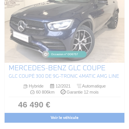
MERCEDES-BENZ GLC COUPE
GLC COUPÉ 300 DE 9G-TRONIC 4MATIC AMG LINE
Hybride
12/2021
Automatique
60 806km
Garantie 12 mois
46 490 €
Voir le véhicule