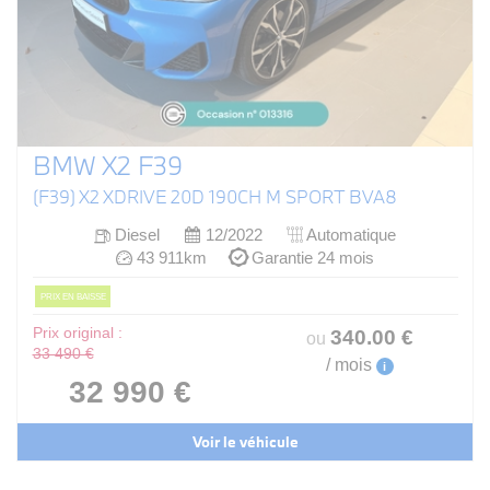
BMW X2 F39
(F39) X2 XDRIVE 20D 190CH M SPORT BVA8
Diesel
12/2022
Automatique
43 911km
Garantie 24 mois
PRIX EN BAISSE
Prix original :
340
.00
€
ou
33 490 €
/ mois
i
32 990 €
Voir le véhicule