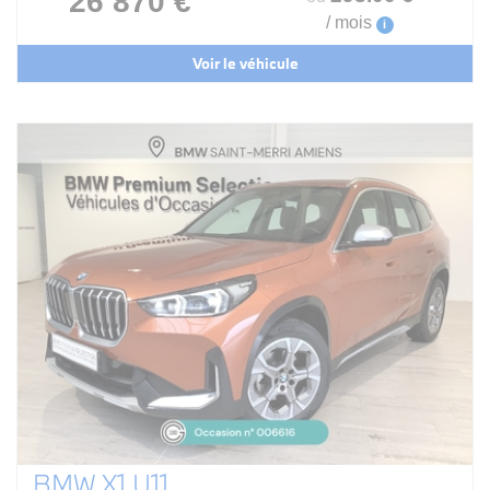
26 870 €
/ mois
i
Voir le véhicule
BMW X1 U11