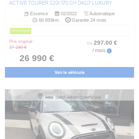
ACTIVE TOURER 220I 170 CH DKG7 LUXURY
Essence
02/2022
Automatique
66 893km
Garantie 24 mois
PRIX EN BAISSE
Prix original :
297
.00
€
ou
27 290 €
/ mois
i
26 990 €
Voir le véhicule