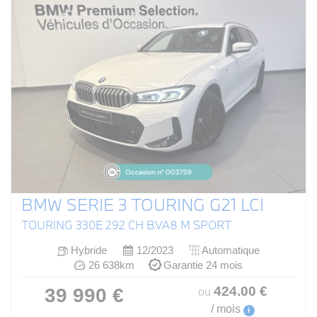
BMW SERIE 3 TOURING G21 LCI
TOURING 330E 292 CH BVA8 M SPORT
Hybride
12/2023
Automatique
26 638km
Garantie 24 mois
424
.00
€
39 990 €
ou
/ mois
i