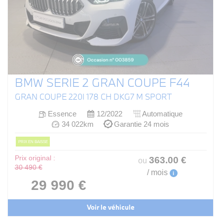
BMW SERIE 2 GRAN COUPE F44
GRAN COUPE 220I 178 CH DKG7 M SPORT
Essence
12/2022
Automatique
34 022km
Garantie 24 mois
PRIX EN BAISSE
Prix original :
363
.00
€
ou
30 490 €
/ mois
i
29 990 €
Voir le véhicule