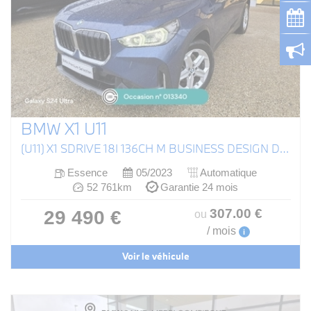
BMW X1 U11
(U11) X1 SDRIVE 18I 136CH M BUSINESS DESIGN DKG7
Essence
05/2023
Automatique
52 761km
Garantie 24 mois
307
.00
€
29 490 €
ou
/ mois
i
Voir le véhicule