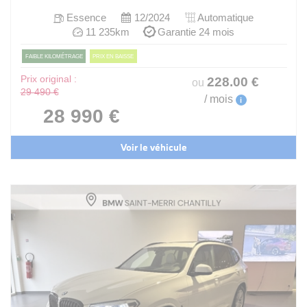
Essence
12/2024
Automatique
11 235km
Garantie 24 mois
FAIBLE KILOMÉTRAGE
PRIX EN BAISSE
Prix original :
228
.00
€
ou
29 490 €
/ mois
i
28 990 €
Voir le véhicule