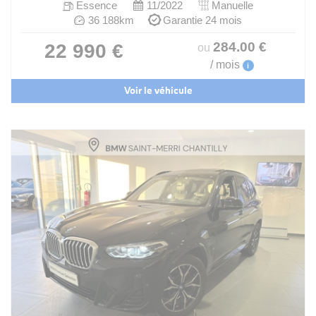
Essence
11/2022
Manuelle
36 188km
Garantie 24 mois
284
.00
€
22 990 €
ou
/ mois
i
Voir le véhicule