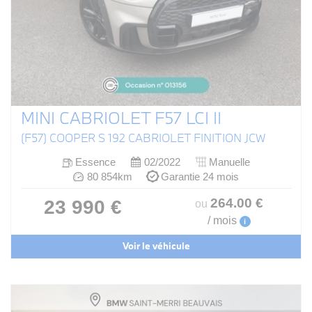
MINI CABRIOLET F57 LCI II
(F57) COOPER S 192 CABRIOLET FINITION JCW
Essence
02/2022
Manuelle
80 854km
Garantie 24 mois
264
.00
€
23 990 €
ou
/ mois
i
Voir le véhicule