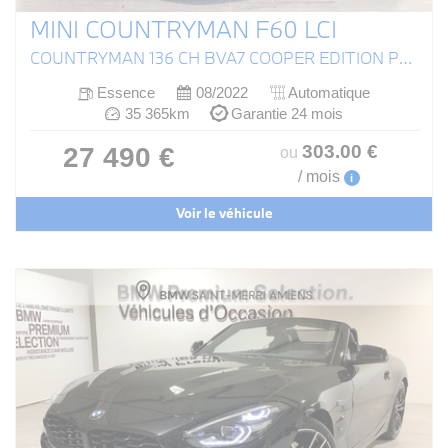
MINI COUNTRYMAN F60 LCI
COUNTRYMAN 136 CH BVA7 COOPER EDITION PREMIUM PLUS
Essence
08/2022
Automatique
35 365km
Garantie 24 mois
303
.00
€
27 490 €
ou
/ mois
i
Voir le véhicule