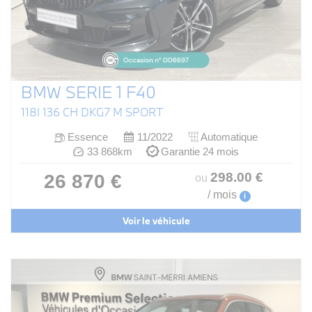
BMW SERIE 1 F40
118I 136 CH DKG7 M SPORT
Essence
11/2022
Automatique
33 868km
Garantie 24 mois
298
.00
€
26 870 €
ou
/ mois
i
Voir le véhicule