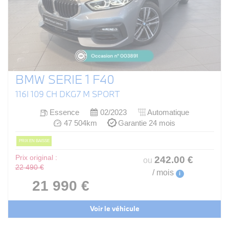
BMW SERIE 1 F40
116I 109 CH DKG7 M SPORT
Essence
02/2023
Automatique
47 504km
Garantie 24 mois
PRIX EN BAISSE
Prix original :
242
.00
€
ou
22 490 €
/ mois
i
21 990 €
Voir le véhicule