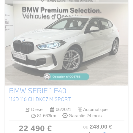
BMW SERIE 1 F40
116D 116 CH DKG7 M SPORT
Diesel
06/2021
Automatique
81 663km
Garantie 24 mois
248
.00
€
22 490 €
ou