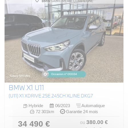
BMW X1 U11
(U11) X1 XDRIVE 25E 245CH XLINE DKG7
Hybride
06/2023
Automatique
72 301km
Garantie 24 mois
380
.00
€
34 490 €
ou