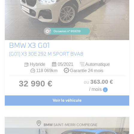
BMW X3 G01
(G01) X3 30E 292 M SPORT BVA8
Hybride
05/2021
Automatique
118 069km
Garantie 24 mois
363
.00
€
32 990 €
ou
/ mois
i
Voir le véhicule