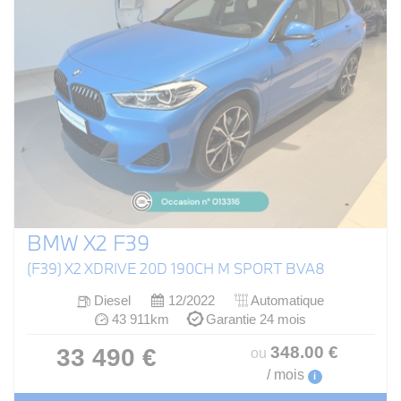
BMW X2 F39
(F39) X2 XDRIVE 20D 190CH M SPORT BVA8
Diesel
12/2022
Automatique
43 911km
Garantie 24 mois
348
.00
€
33 490 €
ou
/ mois
i