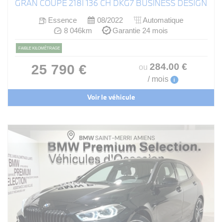
GRAN COUPE 218I 136 CH DKG7 BUSINESS DESIGN
Essence
08/2022
Automatique
8 046km
Garantie 24 mois
FAIBLE KILOMÉTRAGE
284
.00
€
25 790 €
ou
/ mois
i
Voir le véhicule