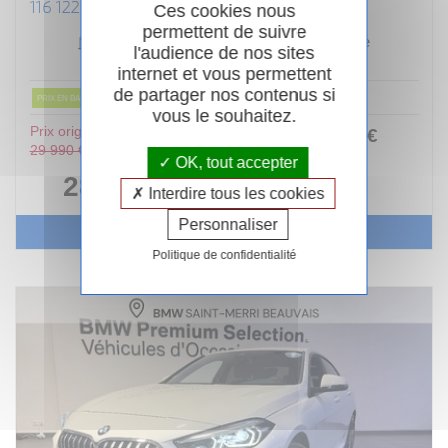
116 122 CH DKG7 M SPORT DESIGN
Ces cookies nous
permettent de suivre
Essence
11/2024
Automatique
l'audience de nos sites
22 000km
Garantie 24 mois
internet et vous permettent
de partager nos contenus si
PRIX EN BAISSE
vous le souhaitez.
Prix original :
253
.00
€
ou
29 990 €
/ mois
OK, tout accepter
i
28 490 €
Interdire tous les cookies
Personnaliser
Voir le véhicule
Politique de confidentialité