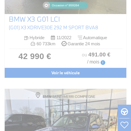
BMW X3 G01 LCI
(G01) X3 XDRIVE30E 292 M SPORT BVA8
Hybride
11/2022
Automatique
60 733km
Garantie 24 mois
491
.00
€
42 990 €
ou
/ mois
i
Voir le véhicule