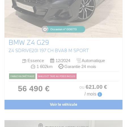
BMW Z4 G29
Z4 SDRIVE20I 197 CH BVA8 M SPORT
Essence
12/2024
Automatique
1 602km
Garantie 24 mois
FAIBLE KILOMÉTRAGE
MALUS ET TAXE AU POIDS INCLUS
621
.00
€
56 490 €
ou
/ mois
i
Voir le véhicule