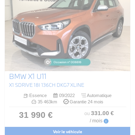
BMW X1 U11
X1 SDRIVE 18I 136CH DKG7 XLINE
Essence
09/2022
Automatique
35 463km
Garantie 24 mois
331
.00
€
31 990 €
ou
/ mois
i
Voir le véhicule