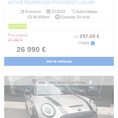
ACTIVE TOURER 220I 170 CH DKG7 LUXURY
Essence
02/2022
Automatique
66 893km
Garantie 24 mois
PRIX EN BAISSE
Prix original :
297
.00
€
ou
27 290 €
/ mois
i
26 990 €
Voir le véhicule