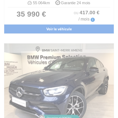
55 064km
Garantie 24 mois
417
.00
€
35 990 €
ou
/ mois
i
Voir le véhicule