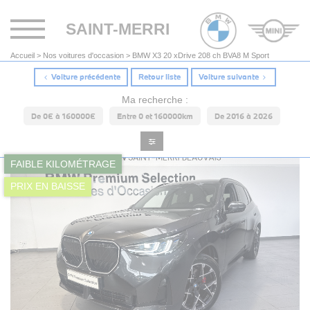
Toggle
SAINT-MERRI
navigation
Accueil
>
Nos voitures d'occasion
>
BMW X3 20 xDrive 208 ch BVA8 M Sport
Voiture précédente
Retour liste
Voiture suivante
Ma recherche :
De 0€ à 160000€
Entre 0 et 160000km
De 2016 à 2026
FAIBLE KILOMÉTRAGE
PRIX EN BAISSE