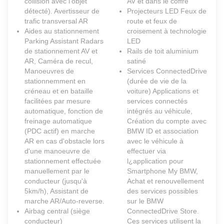
collision avec l'objet
AV et dans le coffre
détecté). Avertisseur de
Projecteurs LED Feux de
trafic transversal AR
route et feux de
Aides au stationnement
croisement à technologie
Parking Assistant Radars
LED
de stationnement AV et
Rails de toit aluminium
AR, Caméra de recul,
satiné
Manoeuvres de
Services ConnectedDrive
stationnemment en
(durée de vie de la
créneau et en bataille
voiture) Applications et
facilitées par mesure
services connectés
automatique, fonction de
intégrés au véhicule,
freinage automatique
Création du compte avec
(PDC actif) en marche
BMW ID et association
AR en cas d'obstacle lors
avec le véhicule à
d'une manoeuvre de
effectuer via
stationnement effectuée
l¿application pour
manuellement par le
Smartphone My BMW,
conducteur (jusqu'à
Achat et renouvellement
5km/h), Assistant de
des services possibles
marche AR/Auto-reverse.
sur le BMW
Airbag central (siège
ConnectedDrive Store.
conducteur)
Ces services utilisent la