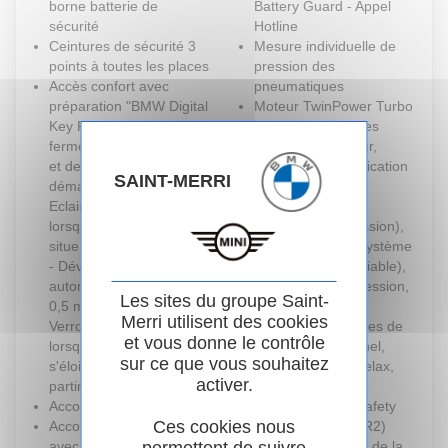
borne batterie de
Battery Guard - Appel
sécurité
Hotline
Ceintures de sécurité 3
Mesure individuelle de
points à toutes les places
pression des
Accès confort avec
pneumatiques
préparation "BMW Digital
Moteur TwinPower Turbo
Key Plus" - Ouverture et
essence 4 cylindres
fermeture (des 4 portes
Turbocompresseur,
et de la malle) et
Valvetronic (modification
SAINT-MERRI
démarrage sans clé -
de la profondeur
Eclairage d'accueil
d'ouverture des
lorsque le conducteur se
soupapes d'admission),
situe à 2,5 m du véhicule
Double VANOS (système
- Déverrouillage
de distribution variable),
automatique à partir de
Injection haute pression,
Les sites du groupe Saint-
0,5 m du véhicule -
Filtre à particules.
Merri utilisent des cookies
Verrouillage automatique
My Modes: 5 modes de
et vous donne le contrôle
lorsque le conducteur
conduite (Personnel,
sur ce que vous souhaitez
s'éloigne du véhicule, à
Efficient, Sport, Relax,
activer.
partir de 3 m
Expressive)
Accoudoir central AR
Norme General Safety
Ces cookies nous
Accoudoir central AV
Regulation 2 (GSR2)
avec panneau de
Notice d'utilisation de la