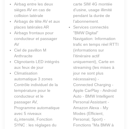
Airbag entre les deux
carte SIM 4G montée
sièges AV en cas de
d'usine, usage illimité
collision latérale
pendant la durée de
Airbags de tête AV et aux
l'abonnement.
places latérales AR
Services connectés
Airbags frontaux pour
"BMW Digital"
conducteur et passager
Navigation: Information
AV
trafic en temps réel RTTI
Ciel de pavillon M
(informations sur
Anthracite
l'itinéraire actif
Clignotants LED intégrés
uniquement), Carte en
aux feux de jour
streaming (les mises à
Climatisation
jour ne sont plus
automatique 3 zones
nécessaires) -
Contrôle individuel de la
Connected Charging -
température pour le
Apple CarPlay - Android
conducteur et le
Auto - BMW Intelligent
passager AV,
Personal Assistant -
Programme automatique
Amazon Alexa - My
avec 5 niveaux
Modes (Efficient,
d¿intensité, Fonction
Personal, Sport) -
SYNC : les réglages du
Fonctions "Ma BMW à