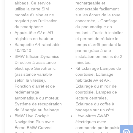
airbags. Ce service
rechargeable et
utilise la carte SIM
connectable facilement
montée d'usine et ne
sur les écous de la roue
requiert pas l'utilisation
concernée, - Gonflage
du smartphone.
du pneumatique en
Appuis-tête AV et AR
roulant - Facile à installer
réglables en hauteur
et permet de réduire le
Banquette AR rabattable
temps d'arrêt pendant la
40/20/40
panne grâce à une
BMW EfficientDynamics
instalation en moins de 2
Direction à assistance
minutes.
électrique Servotronic
Kit Eclairage Lampes de
(assistance variable
courtoisie, Eclairage
selon la vitesse),
habitacle AV et AR,
Fonction d'arrêt et de
Eclairage du miroir de
redémarrage
courtoisie, Lampes de
automatique du moteur,
lecture centrales,
Système de récupération
Eclairage du coffre à
de l'énergie au freinage.
bagages sur un côté.
BMW Live Cockpit
Lève-vitres AV/AR
Navigation Plus avec
électriques avec
Écran BMW Curved
commande par impulsion