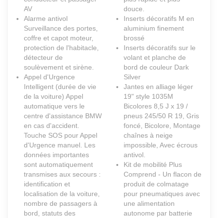
AV
douce.
Alarme antivol
Inserts décoratifs M en
Surveillance des portes,
aluminium finement
coffre et capot moteur,
brossé
protection de l'habitacle,
Inserts décoratifs sur le
détecteur de
volant et planche de
soulèvement et sirène.
bord de couleur Dark
Appel d'Urgence
Silver
Intelligent (durée de vie
Jantes en alliage léger
de la voiture) Appel
19" style 1035M
automatique vers le
Bicolores 8,5 J x 19 /
centre d'assistance BMW
pneus 245/50 R 19, Gris
en cas d'accident.
foncé, Bicolore, Montage
Touche SOS pour Appel
chaînes à neige
d'Urgence manuel. Les
impossible, Avec écrous
données importantes
antivol.
sont automatiquement
Kit de mobilité Plus
transmises aux secours :
Comprend - Un flacon de
identification et
produit de colmatage
localisation de la voiture,
pour pneumatiques avec
nombre de passagers à
une alimentation
bord, statuts des
autonome par batterie