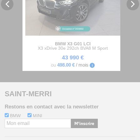
BMW X3 G01 LCI
X3 xDrive 30e 292ch BVA8 M Sport
43 990 €
ou
498
.00
€
/ mois
i
SAINT-MERRI
Restons en contact avec la newsletter
BMW
MINI
M'inscrire