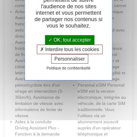
permettent de suivre
commande intégré
voiture intégrée et carnet
l'audience de nos sites
Active Guard
d'entretien électronique
internet et vous permettent
Avertissement de
avec BMW Service
de partager nos contenus si
franchissement de ligne
History
vous le souhaitez.
avec impulsion sur la
Ordinateur de bord avec
direction (>70km/h),
Check-Control et
OK, tout accepter
Avertisseur de collision
indicateur de
frontale avec intervention
température extérieure
Interdire tous les cookies
de freinage (3-210km/h),
Performance control :
Personnaliser
Avertisseur d'intersection
contrôle du moteur et
(détection risque collision
interventions freinage
Politique de confidentialité
latérale 3-85km/h),
pour améliorer l'agilité et
Avertisseur présence
la neutralité en virage
piéton/cycliste lors d'un
Personal eSIM Personal
virage en intersection (3-
eSIM est la version
35km/h), Assistance de
électronique, intégrée au
limitation de vitesse avec
véhicule, de la carte SIM
informations de limite de
traditionnelle. Vous
vitesse.
l'utilisez via un
Aides à la conduite
abonnement souscrit
Driving Assistant Plus -
auprès d'un opérateur
Fonction à la demande
téléphonique et