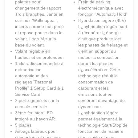
palettes pour
Frein de parking
changement de rapport
électromécanique avec
Trois branches. Jante en
fonction "Automatic Hold"
cuir noir 'Walknappa' ,
Hybridation légère (48V)
inserts chrome mat perlé
L¿hybridation légère sert
et repose-pouce dans le
à récupérer l¿énergie
volant. Logo M sur la
cinétique produite lors
base du volant.
les phases de freinage et
Volant réglable en
vient en support du
hauteur et en profondeur
moteur à combustion
1 clé radiocommandée à
durant les phases
mémorisation
d¿accélération. Cette
automatique des
technologie réduit la
réglages "Personal
consommation de
Profile" 1 Setup Card & 1
carburant et les
Service Card
émissions tout en
2 porte-gobelets sur la
conférant davantage de
console centrale
dynamisme.
3ème feu stop LED
L¿hybridation légère
intégré au hayon AR
permet également à la
5 places
technologie Start/Stop de
Airbags latéraux pour
fonctionner de manière
conducteur et passager
plus rapide et plus