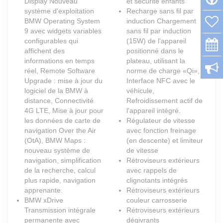
Display Nouveau
et sécurité enfants
système d'exploitation
Recharge sans fil par
BMW Operating System
induction Chargement
9 avec widgets variables
sans fil par induction
configurables qui
(15W) de l'appareil
affichent des
positionné dans le
informations en temps
plateau, utilisant la
réel, Remote Software
norme de charge «Qi»,
Upgrade : mise à jour du
Interface NFC avec le
logiciel de la BMW à
véhicule,
distance, Connectivité
Refroidissement actif de
4G LTE, Mise à jour pour
l'appareil intégré.
les données de carte de
Régulateur de vitesse
navigation Over the Air
avec fonction freinage
(OtA), BMW Maps :
(en descente) et limiteur
nouveau système de
de vitesse
navigation, simplification
Rétroviseurs extérieurs
de la recherche, calcul
avec rappels de
plus rapide, navigation
clignotants intégrés
apprenante.
Rétroviseurs extérieurs
BMW xDrive
couleur carrosserie
Transmission intégrale
Rétroviseurs extérieurs
permanente avec
dégivrants