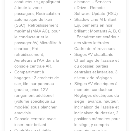
conducteur s¿appliquent
distance" - Services
à toute la zone
eDrive - Remote
passagers, Recirculation
Software Update (RSU)
automatique de l¿air
Shadow Line M brillant
(SSC), Refroidissement
Equipements en noir
maximal (MAX AC), pour
brillant : Montants A, B, C
le conducteur et le
. Encadrement extérieur
passager AV, Microfiltre à
des vitres latérales.
charbon, Pré-
Cadre de rétroviseurs
refroidissement,
Sièges AV chauffants
Aérateurs à l'AR dans la
Chauffage de l'assise et
console centrale AR.
du dossier, parties
Compartiment à
centrales et latérales. 3
bagages : 2 crochets de
niveaux de réglages.
sac, filet sur panneau
Sièges AV électriques à
gauche, prise 12V
memoire conducteur
rangement additionel
Réglages électriques du
(volume spécifique au
siège : avance, hauteur,
modèle) sous plancher
inclinaison de l'assise et
amovible
inclinaison du dossier, 2
Console centrale avec
positions mémoires pour
insert noir brillant
le siège, y compris
Contrôle de stabilité
mémoire pour les