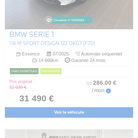
BMW SERIE 1
116 M SPORT DESIGN 122 DKG7 (F70)
Essence
07/2025
Automate sequentiel
14 666km
Garantie 24 mois
FAIBLE KILOMÉTRAGE
PRIX EN BAISSE
Prix original :
286
.00
€
ou
32 030 €
/ mois
i
31 490 €
Voir le véhicule