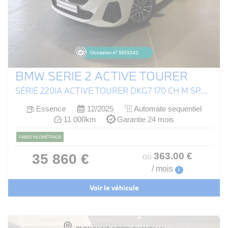
BMW SERIE 2 ACTIVE TOURER
SÉRIE 220IA ACTIVE TOURER DKG7 170 CH M SPORT (U06)
Essence
12/2025
Automate sequentiel
11 000km
Garantie 24 mois
FAIBLE KILOMÉTRAGE
363
.00
€
35 860 €
ou
/ mois
i
Voir le véhicule