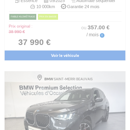
Essence
09/2025
Automate sequentiel
10 000km
Garantie 24 mois
FAIBLE KILOMÉTRAGE
PRIX EN BAISSE
Prix original :
357
.00
€
ou
38 990 €
/ mois
i
37 990 €
Voir le véhicule