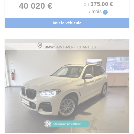
375
.00
€
40 020 €
ou
/ mois
i
Voir le véhicule