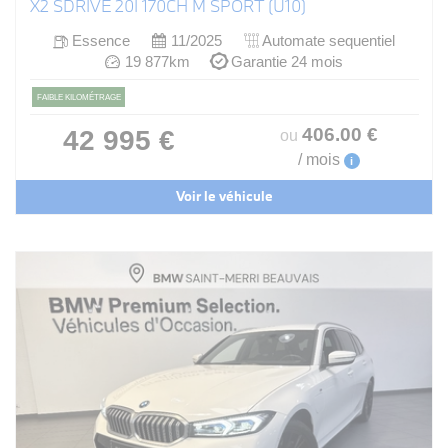
X2 SDRIVE 20I 170CH M SPORT (U10)
Essence
11/2025
Automate sequentiel
19 877km
Garantie 24 mois
FAIBLE KILOMÉTRAGE
406
.00
€
42 995 €
ou
/ mois
i
Voir le véhicule