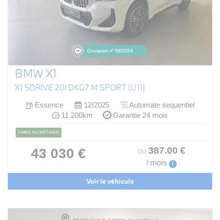
BMW X1
X1 SDRIVE 20I DKG7 M SPORT (U11)
Essence
12/2025
Automate sequentiel
11 200km
Garantie 24 mois
FAIBLE KILOMÉTRAGE
387
.00
€
43 030 €
ou
/ mois
i
Voir le véhicule