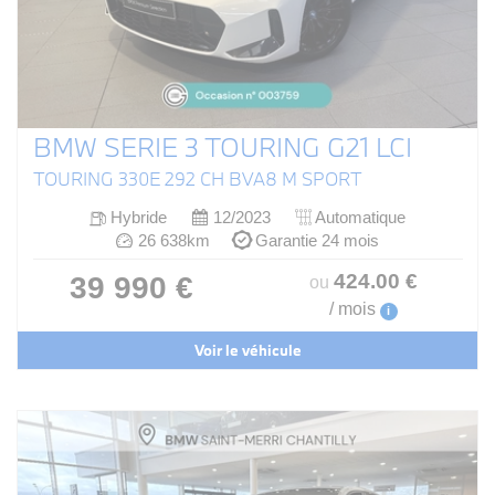
BMW SERIE 3 TOURING G21 LCI
TOURING 330E 292 CH BVA8 M SPORT
Hybride
12/2023
Automatique
26 638km
Garantie 24 mois
424
.00
€
39 990 €
ou
/ mois
i
Voir le véhicule