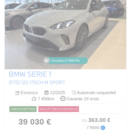
BMW SERIE 1
(F70) 120 170CH M SPORT
Essence
12/2025
Automate sequentiel
7 456km
Garantie 24 mois
FAIBLE KILOMÉTRAGE
MALUS ET TAXE AU POIDS INCLUS
363
.00
€
39 030 €
ou
/ mois
i