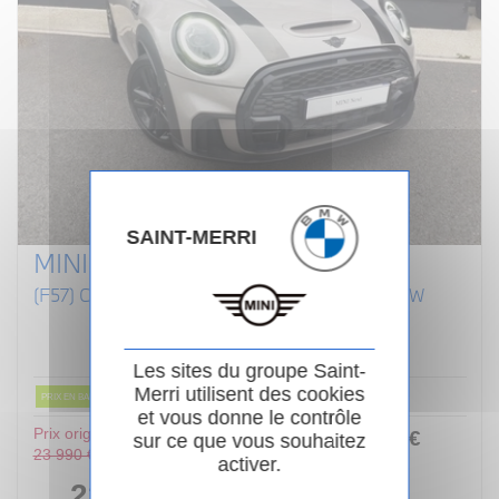
SAINT-MERRI
MINI CABRIOLET F57 LCI II
(F57) COOPER S 192 CABRIOLET FINITION JCW
Essence
02/2022
Manuelle
80 854km
Garantie 24 mois
Les sites du groupe Saint-
Merri utilisent des cookies
PRIX EN BAISSE
et vous donne le contrôle
Prix original :
253
.00
€
ou
sur ce que vous souhaitez
23 990 €
activer.
/ mois
i
22 990 €