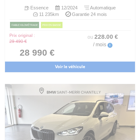
Essence
12/2024
Automatique
11 235km
Garantie 24 mois
FAIBLE KILOMÉTRAGE
PRIX EN BAISSE
Prix original :
228
.00
€
ou
29 490 €
/ mois
i
28 990 €
Voir le véhicule