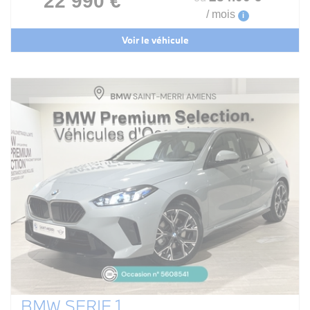
22 990 €
/ mois
i
Voir le véhicule
BMW SERIE 1