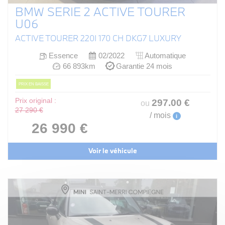
BMW SERIE 2 ACTIVE TOURER
U06
ACTIVE TOURER 220I 170 CH DKG7 LUXURY
Essence
02/2022
Automatique
66 893km
Garantie 24 mois
PRIX EN BAISSE
Prix original :
297
.00
€
ou
27 290 €
/ mois
i
26 990 €
Voir le véhicule