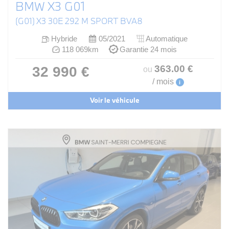
BMW X3 G01
(G01) X3 30E 292 M SPORT BVA8
Hybride
05/2021
Automatique
118 069km
Garantie 24 mois
363
.00
€
32 990 €
ou
/ mois
i
Voir le véhicule