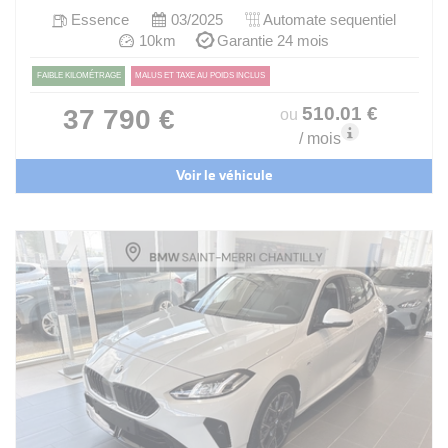
Essence
03/2025
Automate sequentiel
10km
Garantie 24 mois
FAIBLE KILOMÉTRAGE
MALUS ET TAXE AU POIDS INCLUS
510
.01
€
37 790 €
ou
/ mois
Voir le véhicule