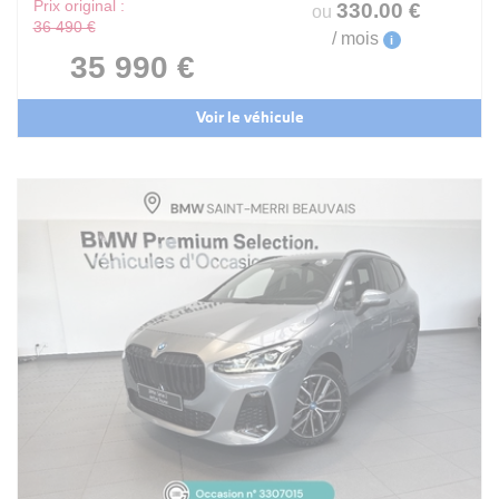
Prix original :
330
.00
€
ou
36 490 €
/ mois
i
35 990 €
Voir le véhicule