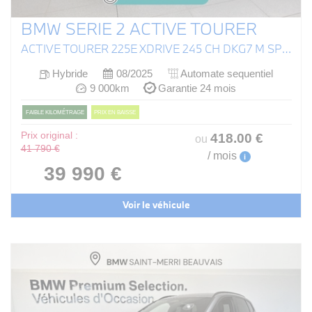
BMW SERIE 2 ACTIVE TOURER
ACTIVE TOURER 225E XDRIVE 245 CH DKG7 M SPORT
Hybride
08/2025
Automate sequentiel
9 000km
Garantie 24 mois
FAIBLE KILOMÉTRAGE
PRIX EN BAISSE
Prix original :
418
.00
€
ou
41 790 €
/ mois
i
39 990 €
Voir le véhicule