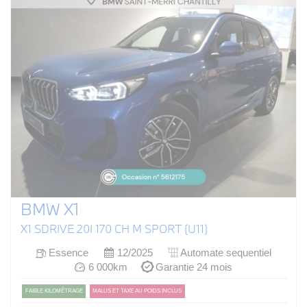
BMW X1
X1 SDRIVE 20I 170 CH M SPORT (U11)
Essence
12/2025
Automate sequentiel
6 000km
Garantie 24 mois
FAIBLE KILOMÉTRAGE
MALUS ET TAXE AU POIDS INCLUS