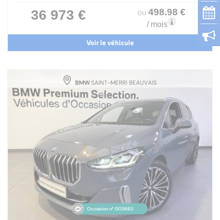
498
.98
€
36 973 €
ou
/ mois
Voir le véhicule