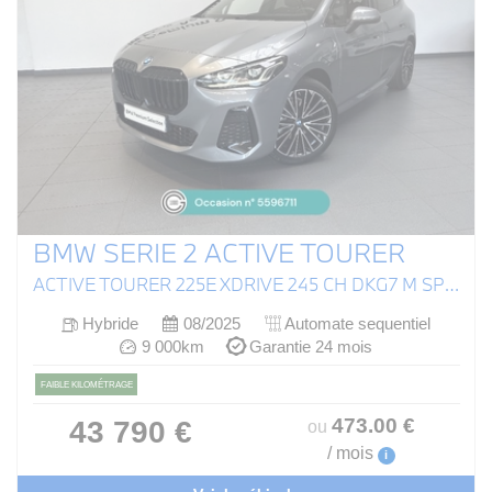
BMW SERIE 2 ACTIVE TOURER
ACTIVE TOURER 225E XDRIVE 245 CH DKG7 M SPORT
Hybride
08/2025
Automate sequentiel
9 000km
Garantie 24 mois
FAIBLE KILOMÉTRAGE
473
.00
€
43 790 €
ou
/ mois
i