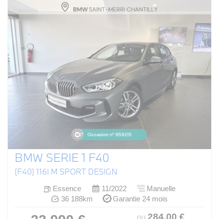
BMW SERIE 1 F40
(F40) 116I M SPORT DESIGN
Essence
11/2022
Manuelle
36 188km
Garantie 24 mois
284
.00
€
ou