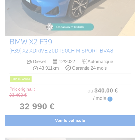
BMW X2 F39
(F39) X2 XDRIVE 20D 190CH M SPORT BVA8
Diesel
12/2022
Automatique
43 911km
Garantie 24 mois
PRIX EN BAISSE
Prix original :
340
.00
€
ou
33 490 €
/ mois
i
32 990 €
Voir le véhicule