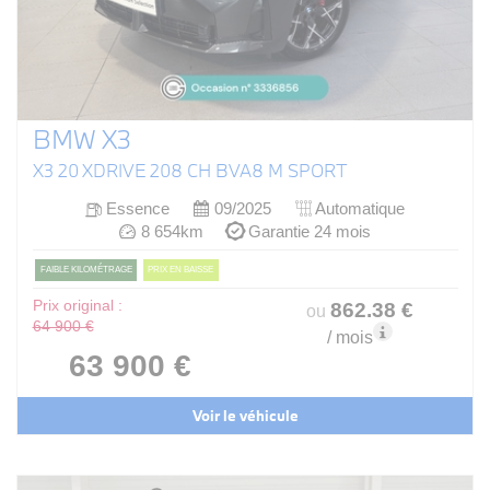
BMW X3
X3 20 XDRIVE 208 CH BVA8 M SPORT
Essence
09/2025
Automatique
8 654km
Garantie 24 mois
FAIBLE KILOMÉTRAGE
PRIX EN BAISSE
Prix original :
862
.38
€
ou
64 900 €
/ mois
63 900 €
Voir le véhicule