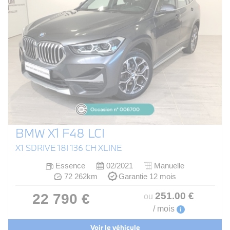
BMW X1 F48 LCI
X1 SDRIVE 18I 136 CH XLINE
Essence
02/2021
Manuelle
72 262km
Garantie 12 mois
251
.00
€
22 790 €
ou
/ mois
i
Voir le véhicule