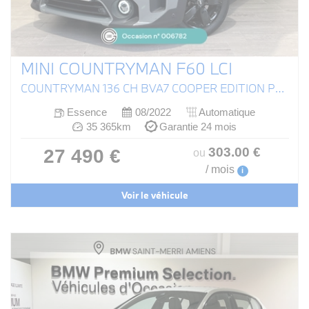
MINI COUNTRYMAN F60 LCI
COUNTRYMAN 136 CH BVA7 COOPER EDITION PREMIUM PLUS
Essence
08/2022
Automatique
35 365km
Garantie 24 mois
303
.00
€
27 490 €
ou
/ mois
i
Voir le véhicule