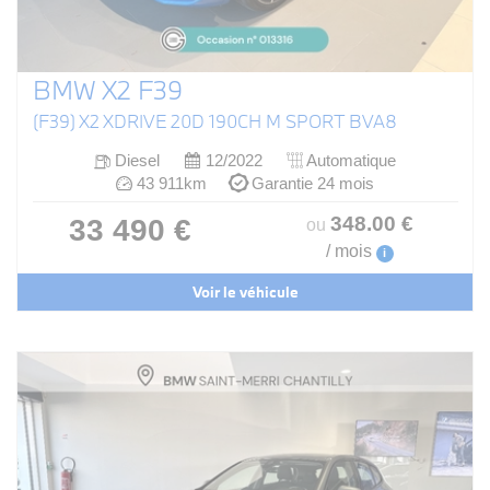
BMW X2 F39
(F39) X2 XDRIVE 20D 190CH M SPORT BVA8
Diesel
12/2022
Automatique
43 911km
Garantie 24 mois
348
.00
€
33 490 €
ou
/ mois
i
Voir le véhicule