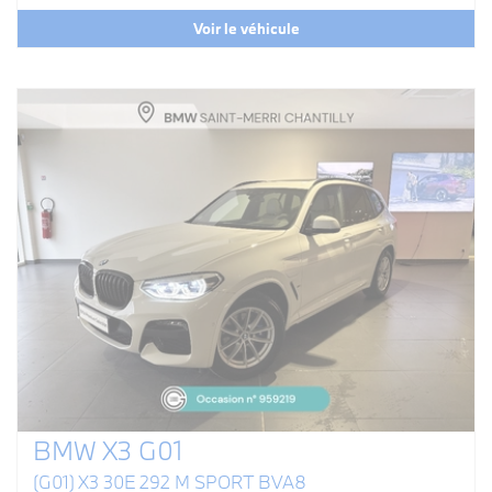
Voir le véhicule
BMW X3 G01
(G01) X3 30E 292 M SPORT BVA8