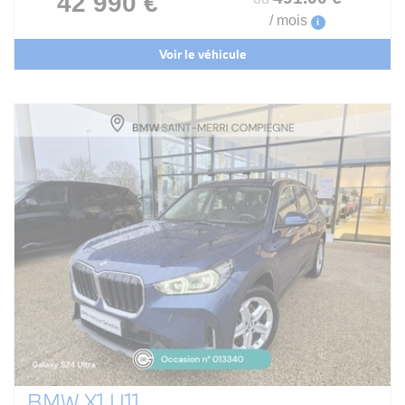
42 990 €
/ mois
i
Voir le véhicule
BMW X1 U11