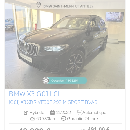
BMW X3 G01 LCI
(G01) X3 XDRIVE30E 292 M SPORT BVA8
Hybride
11/2022
Automatique
60 733km
Garantie 24 mois
491
.00
€
ou