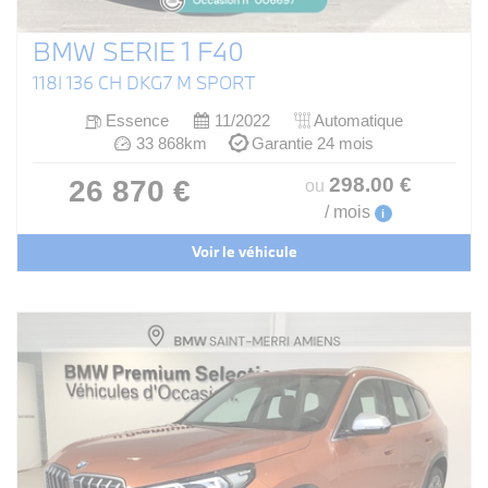
BMW SERIE 1 F40
118I 136 CH DKG7 M SPORT
Essence
11/2022
Automatique
33 868km
Garantie 24 mois
298
.00
€
26 870 €
ou
/ mois
i
Voir le véhicule