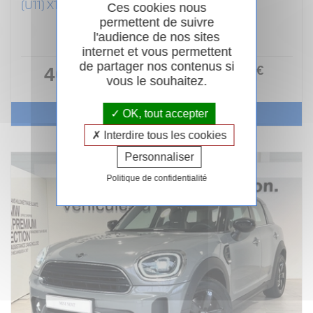
(U11) X1 XDRIVE25E 245CH (AB 2022)
Ces cookies nous
permettent de suivre
Hybride
12/2023
Automatique
l'audience de nos sites
53 643km
Garantie 24 mois
internet et vous permettent
de partager nos contenus si
400
.00
€
40 990 €
ou
vous le souhaitez.
/ mois
i
Voir le véhicule
OK, tout accepter
Interdire tous les cookies
Personnaliser
Politique de confidentialité