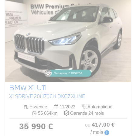
BMW X1 U11
X1 SDRIVE 20I 170CH DKG7 XLINE
Essence
11/2023
Automatique
55 064km
Garantie 24 mois
417
.00
€
35 990 €
ou
/ mois
i