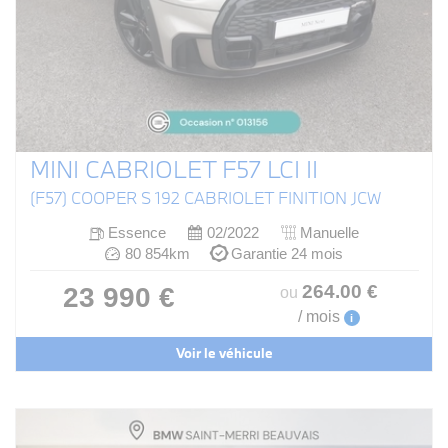
MINI CABRIOLET F57 LCI II
(F57) COOPER S 192 CABRIOLET FINITION JCW
Essence
02/2022
Manuelle
80 854km
Garantie 24 mois
264
.00
€
23 990 €
ou
/ mois
i
Voir le véhicule