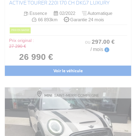
ACTIVE TOURER 220I 170 CH DKG7 LUXURY
Essence
02/2022
Automatique
66 893km
Garantie 24 mois
PRIX EN BAISSE
Prix original :
297
.00
€
ou
27 290 €
/ mois
i
26 990 €
Voir le véhicule