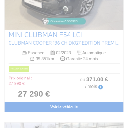
MINI CLUBMAN F54 LCI
CLUBMAN COOPER 136 CH DKG7 EDITION PREMIUM PLUS
Essence
02/2023
Automatique
39 351km
Garantie 24 mois
PRIX EN BAISSE
Prix original :
371
.00
€
ou
27 990 €
/ mois
i
27 290 €
Voir le véhicule