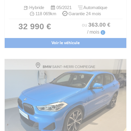
Hybride
05/2021
Automatique
118 069km
Garantie 24 mois
363
.00
€
32 990 €
ou
/ mois
i
Voir le véhicule