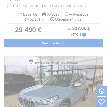
(U11) X1 SDRIVE 18I 136CH M BUSINESS DESIGN DKG7
Essence
05/2023
Automatique
52 761km
Garantie 24 mois
307
.00
€
29 490 €
ou
/ mois
i
Voir le véhicule