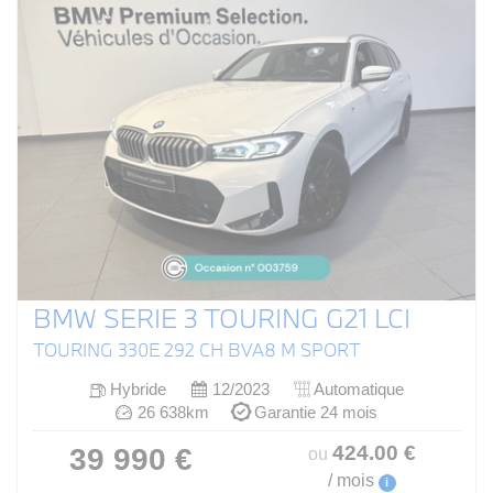
BMW SERIE 3 TOURING G21 LCI
TOURING 330E 292 CH BVA8 M SPORT
Hybride
12/2023
Automatique
26 638km
Garantie 24 mois
424
.00
€
39 990 €
ou
/ mois
i