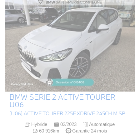
BMW SERIE 2 ACTIVE TOURER
U06
(U06) ACTIVE TOURER 225E XDRIVE 245CH M SPORT DKG7
Hybride
02/2023
Automatique
60 916km
Garantie 24 mois