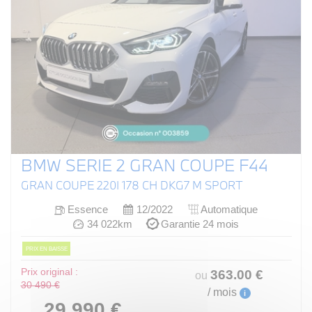
BMW SERIE 2 GRAN COUPE F44
GRAN COUPE 220I 178 CH DKG7 M SPORT
Essence
12/2022
Automatique
34 022km
Garantie 24 mois
PRIX EN BAISSE
Prix original :
363
.00
€
ou
30 490 €
/ mois
i
29 990 €