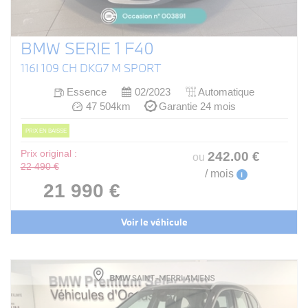
BMW SERIE 1 F40
116I 109 CH DKG7 M SPORT
Essence
02/2023
Automatique
47 504km
Garantie 24 mois
PRIX EN BAISSE
Prix original :
242
.00
€
ou
22 490 €
/ mois
i
21 990 €
Voir le véhicule