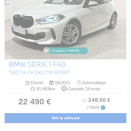
BMW SERIE 1 F40
116D 116 CH DKG7 M SPORT
Diesel
06/2021
Automatique
81 663km
Garantie 24 mois
248
.00
€
22 490 €
ou
/ mois
i
Voir le véhicule