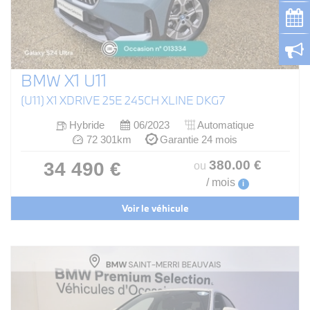
BMW X1 U11
(U11) X1 XDRIVE 25E 245CH XLINE DKG7
Hybride
06/2023
Automatique
72 301km
Garantie 24 mois
380
.00
€
34 490 €
ou
/ mois
i
Voir le véhicule