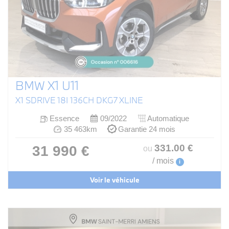
BMW X1 U11
X1 SDRIVE 18I 136CH DKG7 XLINE
Essence
09/2022
Automatique
35 463km
Garantie 24 mois
331
.00
€
31 990 €
ou
/ mois
i
Voir le véhicule