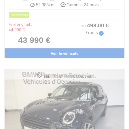
52 383km
Garantie 24 mois
PRIX EN BAISSE
Prix original :
498
.00
€
ou
44 990 €
/ mois
i
43 990 €
Voir le véhicule