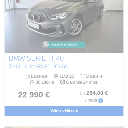
BMW SERIE 1 F40
(F40) 116I M SPORT DESIGN
Essence
11/2022
Manuelle
36 188km
Garantie 24 mois
284
.00
€
22 990 €
ou
/ mois
i
Voir le véhicule