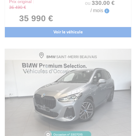
Prix original :
330
.00
€
ou
36 490 €
/ mois
i
35 990 €
Voir le véhicule