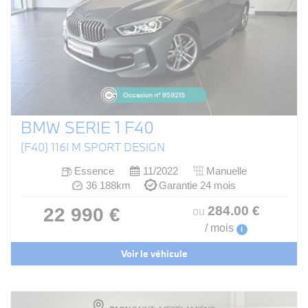
BMW SERIE 1 F40
(F40) 116I M SPORT DESIGN
Essence
11/2022
Manuelle
36 188km
Garantie 24 mois
284
.00
€
22 990 €
ou
/ mois
i
Voir le véhicule