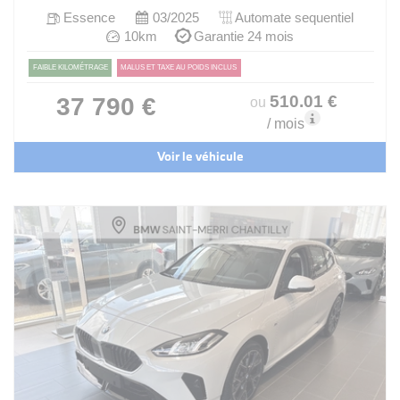
Essence
03/2025
Automate sequentiel
10km
Garantie 24 mois
FAIBLE KILOMÉTRAGE
MALUS ET TAXE AU POIDS INCLUS
510
.01
€
37 790 €
ou
/ mois
Voir le véhicule