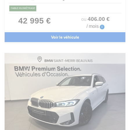
FAIBLE KILOMÉTRAGE
406
.00
€
42 995 €
ou
/ mois
i
Voir le véhicule