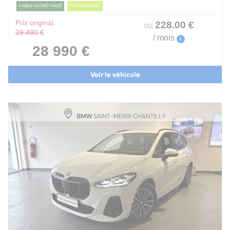
FAIBLE KILOMÉTRAGE
PRIX EN BAISSE
Prix original :
228
.00
€
ou
29 490 €
/ mois
i
28 990 €
Voir le véhicule