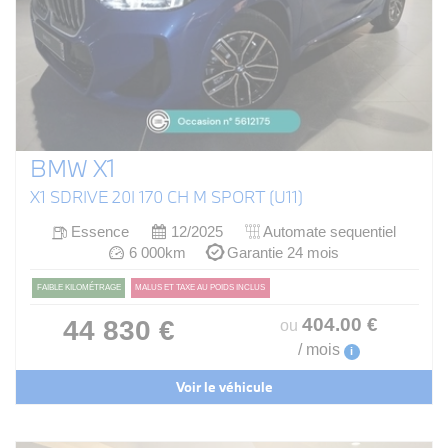
BMW X1
X1 SDRIVE 20I 170 CH M SPORT (U11)
Essence
12/2025
Automate sequentiel
6 000km
Garantie 24 mois
FAIBLE KILOMÉTRAGE
MALUS ET TAXE AU POIDS INCLUS
404
.00
€
44 830 €
ou
/ mois
i
Voir le véhicule