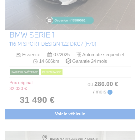
BMW SERIE 1
116 M SPORT DESIGN 122 DKG7 (F70)
Essence
07/2025
Automate sequentiel
14 666km
Garantie 24 mois
FAIBLE KILOMÉTRAGE
PRIX EN BAISSE
Prix original :
286
.00
€
ou
32 030 €
/ mois
i
31 490 €
Voir le véhicule