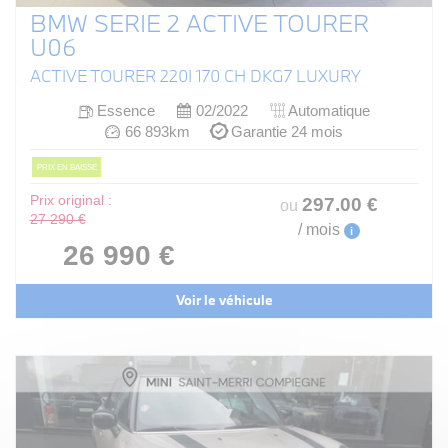
BMW SERIE 2 ACTIVE TOURER
U06
ACTIVE TOURER 220I 170 CH DKG7 LUXURY
Essence
02/2022
Automatique
66 893km
Garantie 24 mois
PRIX EN BAISSE
Prix original :
297
.00
€
ou
27 290 €
/ mois
i
26 990 €
Voir le véhicule