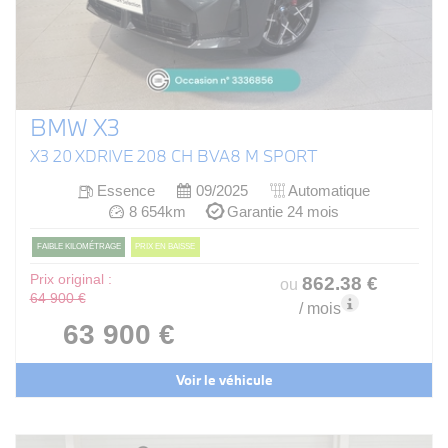
BMW X3
X3 20 XDRIVE 208 CH BVA8 M SPORT
Essence
09/2025
Automatique
8 654km
Garantie 24 mois
FAIBLE KILOMÉTRAGE
PRIX EN BAISSE
Prix original :
862
.38
€
ou
64 900 €
/ mois
63 900 €
Voir le véhicule