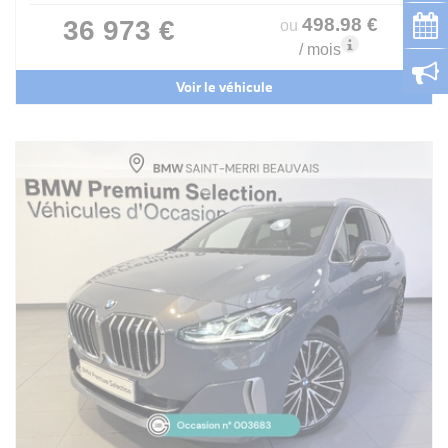
498
.98
€
36 973 €
ou
/ mois
Voir le véhicule