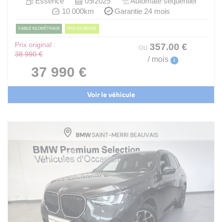
Essence
09/2025
Automate sequentiel
10 000km
Garantie 24 mois
FAIBLE KILOMÉTRAGE
PRIX EN BAISSE
Prix original :
357
.00
€
ou
38 990 €
/ mois
i
37 990 €
Voir le véhicule