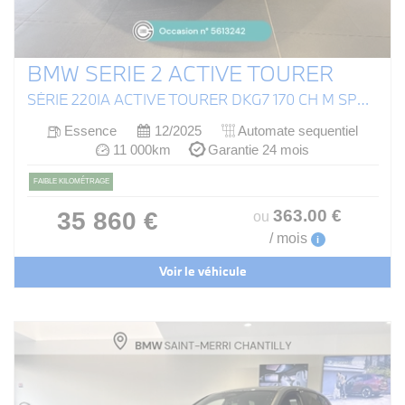
BMW SERIE 2 ACTIVE TOURER
SÉRIE 220IA ACTIVE TOURER DKG7 170 CH M SPORT (U06)
Essence
12/2025
Automate sequentiel
11 000km
Garantie 24 mois
FAIBLE KILOMÉTRAGE
363
.00
€
35 860 €
ou
/ mois
i
Voir le véhicule