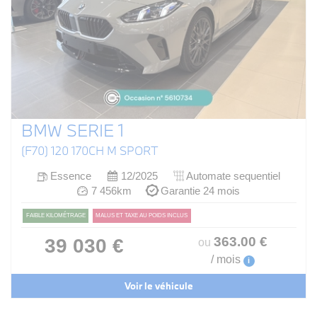
BMW SERIE 1
(F70) 120 170CH M SPORT
Essence
12/2025
Automate sequentiel
7 456km
Garantie 24 mois
FAIBLE KILOMÉTRAGE
MALUS ET TAXE AU POIDS INCLUS
363
.00
€
39 030 €
ou
/ mois
i
Voir le véhicule