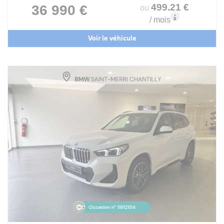
499
.21
€
36 990 €
ou
/ mois
Voir le véhicule