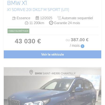
BMW X1
X1 SDRIVE 20I DKG7 M SPORT (U11)
Essence
12/2025
Automate sequentiel
11 200km
Garantie 24 mois
FAIBLE KILOMÉTRAGE
387
.00
€
43 030 €
ou
/ mois
i
Voir le véhicule