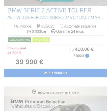
BMW SERIE 2 ACTIVE TOURER
ACTIVE TOURER 225E XDRIVE 245 CH DKG7 M SPORT
Hybride
08/2025
Automate sequentiel
9 000km
Garantie 24 mois
FAIBLE KILOMÉTRAGE
PRIX EN BAISSE
Prix original :
418
.00
€
ou
41 790 €
/ mois
i
39 990 €
Voir le véhicule