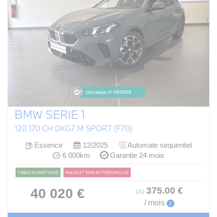
BMW SERIE 1
120 170 CH DKG7 M SPORT (F70)
Essence
12/2025
Automate sequentiel
6 000km
Garantie 24 mois
FAIBLE KILOMÉTRAGE
MALUS ET TAXE AU POIDS INCLUS
375
.00
€
40 020 €
ou
/ mois
i