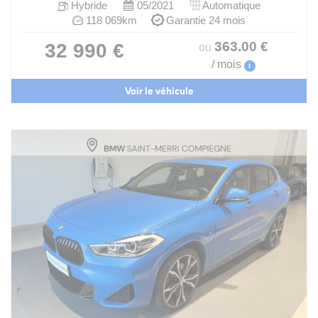
Hybride
05/2021
Automatique
118 069km
Garantie 24 mois
363
.00
€
32 990 €
ou
/ mois
i
Voir le véhicule