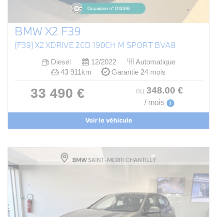
BMW X2 F39
(F39) X2 XDRIVE 20D 190CH M SPORT BVA8
Diesel
12/2022
Automatique
43 911km
Garantie 24 mois
348
.00
€
33 490 €
ou
/ mois
i
Voir le véhicule