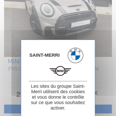
SAINT-MERRI
MINI CABRIOLET F57 LCI II
(F57) COOPER S 192 CABRIOLET FINITION JCW
Essence
02/2022
Manuelle
80 854km
Garantie 24 mois
Les sites du groupe Saint-
Merri utilisent des cookies
264
.00
€
23 990 €
ou
et vous donne le contrôle
/ mois
i
sur ce que vous souhaitez
activer.
Voir le véhicule