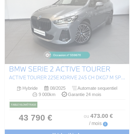
BMW SERIE 2 ACTIVE TOURER
ACTIVE TOURER 225E XDRIVE 245 CH DKG7 M SPORT
Hybride
08/2025
Automate sequentiel
9 000km
Garantie 24 mois
FAIBLE KILOMÉTRAGE
473
.00
€
43 790 €
ou
/ mois
i