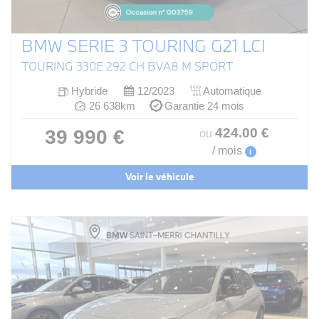
BMW SERIE 3 TOURING G21 LCI
TOURING 330E 292 CH BVA8 M SPORT
Hybride
12/2023
Automatique
26 638km
Garantie 24 mois
424
.00
€
39 990 €
ou
/ mois
i
Voir le véhicule