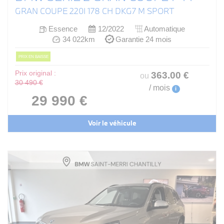
GRAN COUPE 220I 178 CH DKG7 M SPORT
Essence
12/2022
Automatique
34 022km
Garantie 24 mois
PRIX EN BAISSE
Prix original :
363
.00
€
ou
30 490 €
/ mois
i
29 990 €
Voir le véhicule