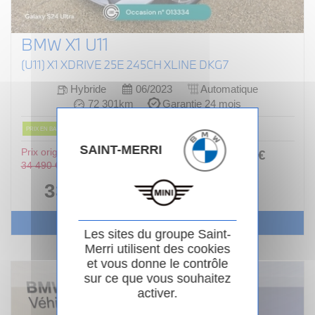
BMW X1 U11
(U11) X1 XDRIVE 25E 245CH XLINE DKG7
Hybride
06/2023
Automatique
72 301km
Garantie 24 mois
PRIX EN BAISSE
SAINT-MERRI
Prix original :
376
.00
€
ou
34 490 €
/ mois
i
33 990 €
Voir le véhicule
Les sites du groupe Saint-
Merri utilisent des cookies
et vous donne le contrôle
sur ce que vous souhaitez
activer.