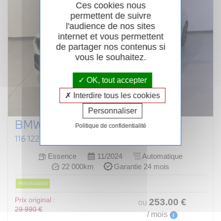
Ces cookies nous
permettent de suivre
l'audience de nos sites
internet et vous permettent
de partager nos contenus si
vous le souhaitez.
OK, tout accepter
Interdire tous les cookies
Personnaliser
BMW SERIE 1 F70
Politique de confidentialité
116 122 CH DKG7 M SPORT DESIGN
Essence
11/2024
Automatique
22 000km
Garantie 24 mois
PRIX EN BAISSE
Prix original :
253
.00
€
ou
29 990 €
/ mois
i