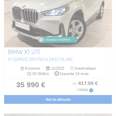
BMW X1 U11
X1 SDRIVE 20I 170CH DKG7 XLINE
Essence
11/2023
Automatique
55 064km
Garantie 24 mois
417
.00
€
35 990 €
ou
/ mois
i
Voir le véhicule