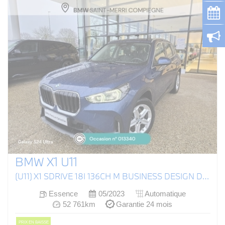
BMW X1 U11
(U11) X1 SDRIVE 18I 136CH M BUSINESS DESIGN DKG7
Essence
05/2023
Automatique
52 761km
Garantie 24 mois
PRIX EN BAISSE