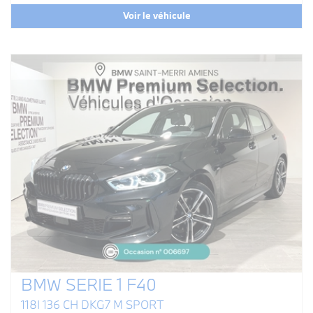
Voir le véhicule
BMW SERIE 1 F40
118I 136 CH DKG7 M SPORT