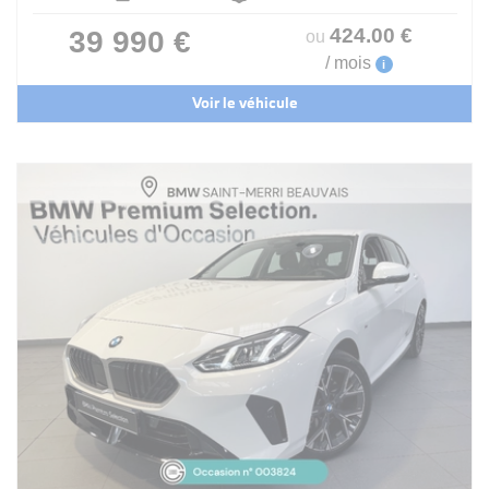
424
.00
€
39 990 €
ou
/ mois
i
Voir le véhicule