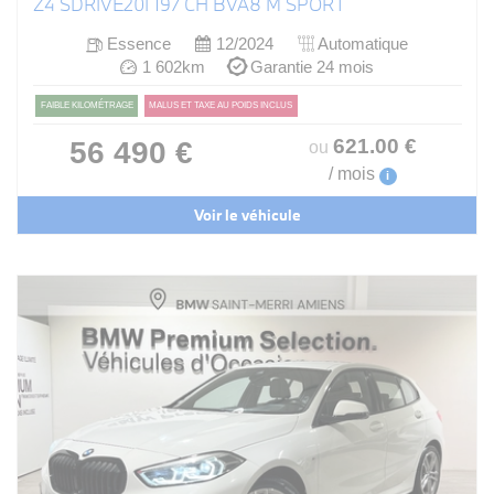
Z4 SDRIVE20I 197 CH BVA8 M SPORT
Essence
12/2024
Automatique
1 602km
Garantie 24 mois
FAIBLE KILOMÉTRAGE
MALUS ET TAXE AU POIDS INCLUS
621
.00
€
56 490 €
ou
/ mois
i
Voir le véhicule