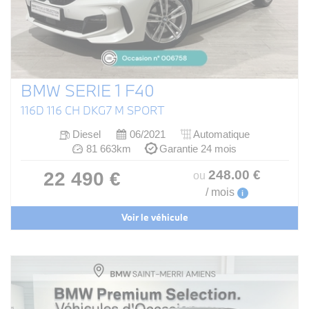
BMW SERIE 1 F40
116D 116 CH DKG7 M SPORT
Diesel
06/2021
Automatique
81 663km
Garantie 24 mois
248
.00
€
22 490 €
ou
/ mois
i
Voir le véhicule