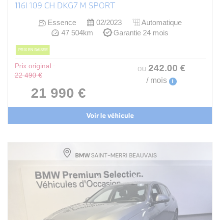
116I 109 CH DKG7 M SPORT
Essence
02/2023
Automatique
47 504km
Garantie 24 mois
PRIX EN BAISSE
Prix original :
242
.00
€
ou
22 490 €
/ mois
i
21 990 €
Voir le véhicule