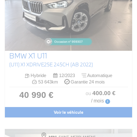
BMW X1 U11
(U11) X1 XDRIVE25E 245CH (AB 2022)
Hybride
12/2023
Automatique
53 643km
Garantie 24 mois
400
.00
€
40 990 €
ou
/ mois
i
Voir le véhicule