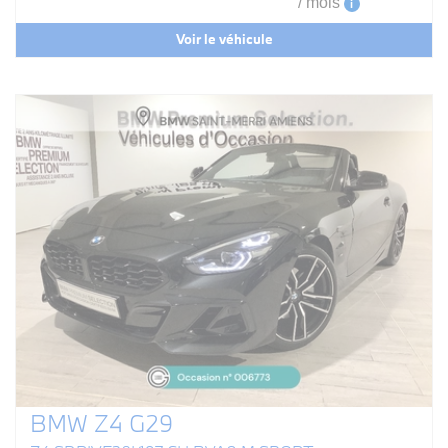
/ mois
i
Voir le véhicule
BMW Z4 G29