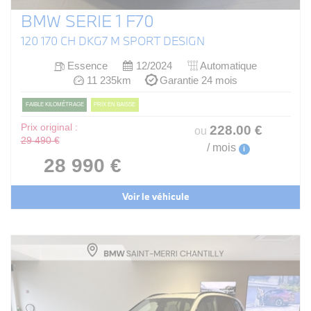
BMW SERIE 1 F70
120 170 CH DKG7 M SPORT DESIGN
Essence
12/2024
Automatique
11 235km
Garantie 24 mois
FAIBLE KILOMÉTRAGE
PRIX EN BAISSE
Prix original :
228
.00
€
ou
29 490 €
/ mois
i
28 990 €
Voir le véhicule