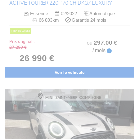
ACTIVE TOURER 220I 170 CH DKG7 LUXURY
Essence
02/2022
Automatique
66 893km
Garantie 24 mois
PRIX EN BAISSE
Prix original :
297
.00
€
ou
27 290 €
/ mois
i
26 990 €
Voir le véhicule