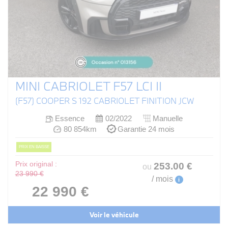
MINI CABRIOLET F57 LCI II
(F57) COOPER S 192 CABRIOLET FINITION JCW
Essence
02/2022
Manuelle
80 854km
Garantie 24 mois
PRIX EN BAISSE
Prix original :
253
.00
€
ou
23 990 €
/ mois
i
22 990 €
Voir le véhicule