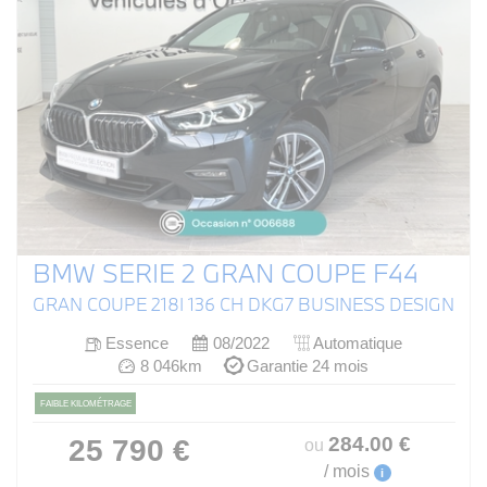
BMW SERIE 2 GRAN COUPE F44
GRAN COUPE 218I 136 CH DKG7 BUSINESS DESIGN
Essence
08/2022
Automatique
8 046km
Garantie 24 mois
FAIBLE KILOMÉTRAGE
284
.00
€
25 790 €
ou
/ mois
i