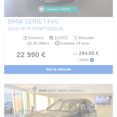
BMW SERIE 1 F40
(F40) 116I M SPORT DESIGN
Essence
11/2022
Manuelle
36 188km
Garantie 24 mois
284
.00
€
22 990 €
ou
/ mois
i
Voir le véhicule