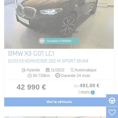
BMW X3 G01 LCI
(G01) X3 XDRIVE30E 292 M SPORT BVA8
Hybride
11/2022
Automatique
60 733km
Garantie 24 mois
491
.00
€
42 990 €
ou
/ mois
i
Voir le véhicule