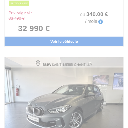
PRIX EN BAISSE
Prix original :
340
.00
€
ou
33 490 €
/ mois
i
32 990 €
Voir le véhicule