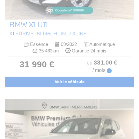
BMW X1 U11
X1 SDRIVE 18I 136CH DKG7 XLINE
Essence
09/2022
Automatique
35 463km
Garantie 24 mois
331
.00
€
31 990 €
ou
/ mois
i
Voir le véhicule