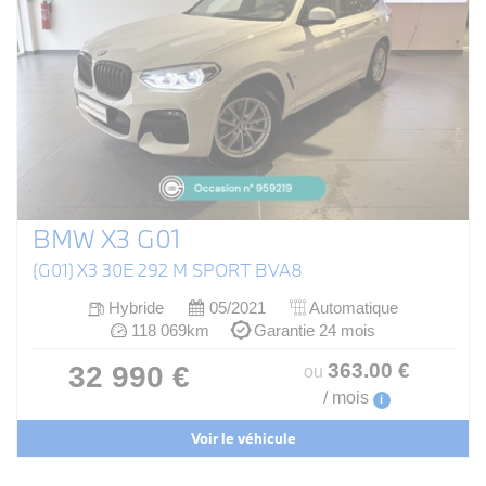
BMW X3 G01
(G01) X3 30E 292 M SPORT BVA8
Hybride
05/2021
Automatique
118 069km
Garantie 24 mois
363
.00
€
32 990 €
ou
/ mois
i
Voir le véhicule