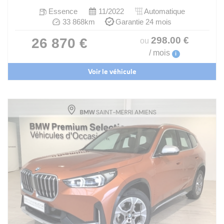
Essence
11/2022
Automatique
33 868km
Garantie 24 mois
298
.00
€
26 870 €
ou
/ mois
i
Voir le véhicule