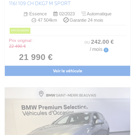
116I 109 CH DKG7 M SPORT
Essence
02/2023
Automatique
47 504km
Garantie 24 mois
PRIX EN BAISSE
Prix original :
242
.00
€
ou
22 490 €
/ mois
i
21 990 €
Voir le véhicule