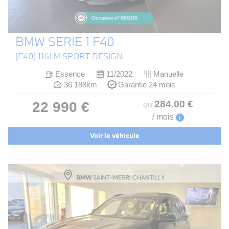
BMW SERIE 1 F40
(F40) 116I M SPORT DESIGN
Essence
11/2022
Manuelle
36 188km
Garantie 24 mois
284
.00
€
22 990 €
ou
/ mois
i
Voir le véhicule