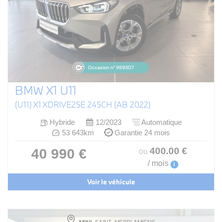
BMW X1 U11
(U11) X1 XDRIVE25E 245CH (AB 2022)
Hybride
12/2023
Automatique
53 643km
Garantie 24 mois
400
.00
€
40 990 €
ou
/ mois
i
Voir le véhicule