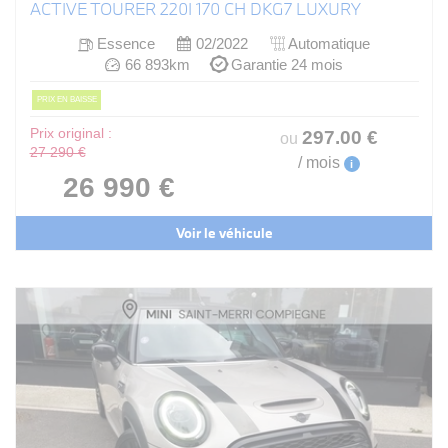
ACTIVE TOURER 220I 170 CH DKG7 LUXURY
Essence
02/2022
Automatique
66 893km
Garantie 24 mois
PRIX EN BAISSE
Prix original :
297
.00
€
ou
27 290 €
/ mois
i
26 990 €
Voir le véhicule