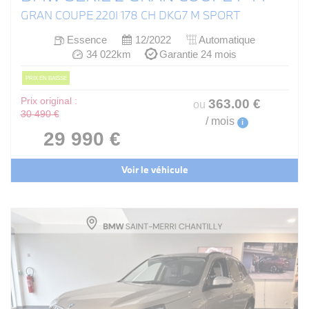
GRAN COUPE 220I 178 CH DKG7 M SPORT
Essence
12/2022
Automatique
34 022km
Garantie 24 mois
PRIX EN BAISSE
Prix original :
363
.00
€
ou
30 490 €
/ mois
i
29 990 €
Voir le véhicule