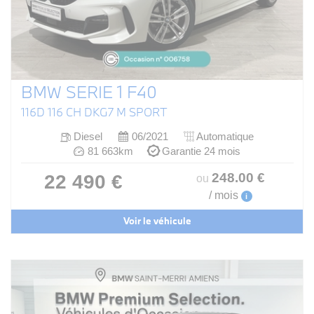
BMW SERIE 1 F40
116D 116 CH DKG7 M SPORT
Diesel
06/2021
Automatique
81 663km
Garantie 24 mois
248
.00
€
22 490 €
ou
/ mois
i
Voir le véhicule