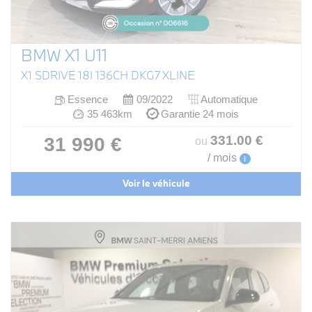
BMW X1 U11
X1 SDRIVE 18I 136CH DKG7 XLINE
Essence
09/2022
Automatique
35 463km
Garantie 24 mois
331
.00
€
31 990 €
ou
/ mois
i
Voir le véhicule