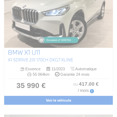
BMW X1 U11
X1 SDRIVE 20I 170CH DKG7 XLINE
Essence
11/2023
Automatique
55 064km
Garantie 24 mois
417
.00
€
35 990 €
ou
/ mois
i
Voir le véhicule