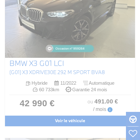
BMW X3 G01 LCI
(G01) X3 XDRIVE30E 292 M SPORT BVA8
Hybride
11/2022
Automatique
60 733km
Garantie 24 mois
491
.00
€
42 990 €
ou
/ mois
i
Voir le véhicule