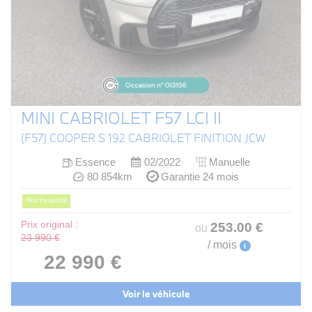
MINI CABRIOLET F57 LCI II
(F57) COOPER S 192 CABRIOLET FINITION JCW
Essence
02/2022
Manuelle
80 854km
Garantie 24 mois
PRIX EN BAISSE
Prix original :
253
.00
€
ou
23 990 €
/ mois
i
22 990 €
Voir le véhicule