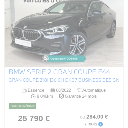
BMW SERIE 2 GRAN COUPE F44
GRAN COUPE 218I 136 CH DKG7 BUSINESS DESIGN
Essence
08/2022
Automatique
8 046km
Garantie 24 mois
FAIBLE KILOMÉTRAGE
284
.00
€
25 790 €
ou
/ mois
i