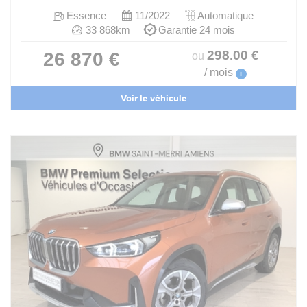
Essence
11/2022
Automatique
33 868km
Garantie 24 mois
298
.00
€
26 870 €
ou
/ mois
i
Voir le véhicule