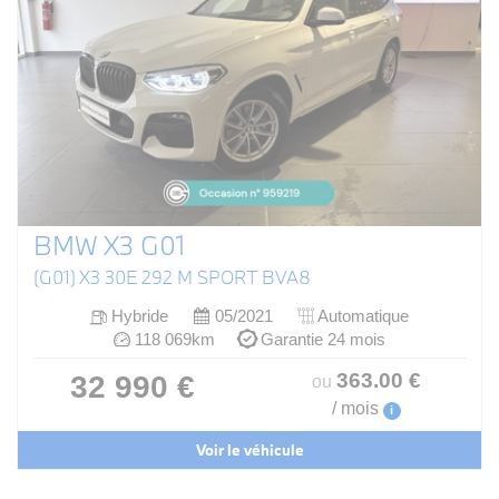
BMW X3 G01
(G01) X3 30E 292 M SPORT BVA8
Hybride
05/2021
Automatique
118 069km
Garantie 24 mois
363
.00
€
32 990 €
ou
/ mois
i
Voir le véhicule