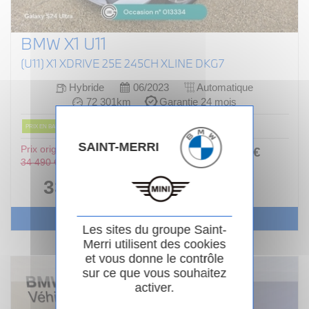
BMW X1 U11
(U11) X1 XDRIVE 25E 245CH XLINE DKG7
Hybride
06/2023
Automatique
72 301km
Garantie 24 mois
PRIX EN BAISSE
SAINT-MERRI
Prix original :
376
.00
€
ou
34 490 €
/ mois
i
33 990 €
Voir le véhicule
Les sites du groupe Saint-
Merri utilisent des cookies
et vous donne le contrôle
sur ce que vous souhaitez
activer.