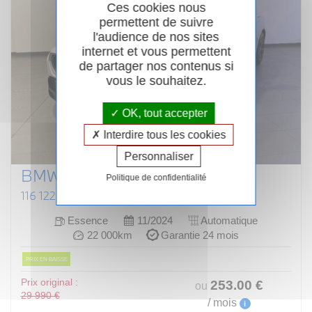
Ces cookies nous
permettent de suivre
l'audience de nos sites
internet et vous permettent
de partager nos contenus si
vous le souhaitez.
OK, tout accepter
Interdire tous les cookies
Personnaliser
BMW SERIE 1 F70
Politique de confidentialité
116 122 CH DKG7 M SPORT DESIGN
Essence
11/2024
Automatique
22 000km
Garantie 24 mois
PRIX EN BAISSE
Prix original :
253
.00
€
ou
29 990 €
/ mois
i