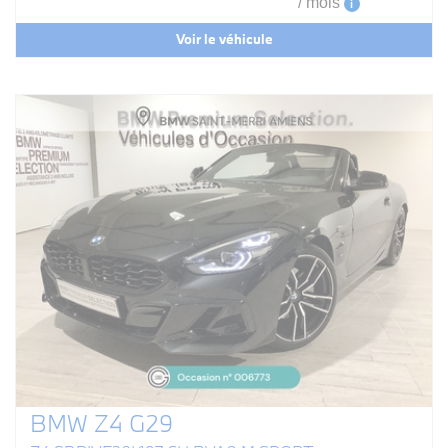
/ mois
i
Voir le véhicule
BMW Z4 G29