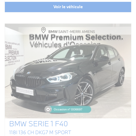
Voir le véhicule
BMW SERIE 1 F40
118I 136 CH DKG7 M SPORT