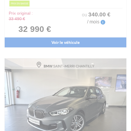
PRIX EN BAISSE
Prix original :
340
.00
€
ou
33 490 €
/ mois
i
32 990 €
Voir le véhicule