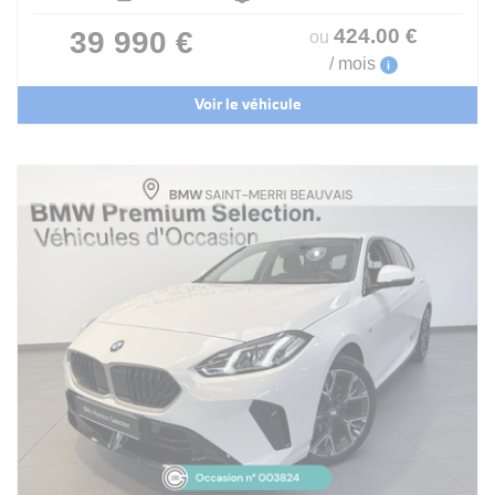
424
.00
€
39 990 €
ou
/ mois
i
Voir le véhicule