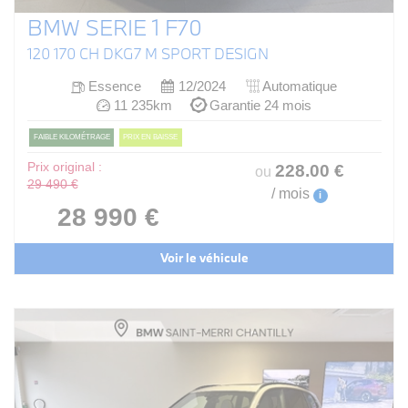
BMW SERIE 1 F70
120 170 CH DKG7 M SPORT DESIGN
Essence
12/2024
Automatique
11 235km
Garantie 24 mois
FAIBLE KILOMÉTRAGE
PRIX EN BAISSE
Prix original :
228
.00
€
ou
29 490 €
/ mois
i
28 990 €
Voir le véhicule