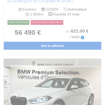
Z4 SDRIVE20I 197 CH BVA8 M SPORT
Essence
12/2024
Automatique
1 602km
Garantie 24 mois
FAIBLE KILOMÉTRAGE
MALUS ET TAXE AU POIDS INCLUS
621
.00
€
56 490 €
ou
/ mois
i
Voir le véhicule