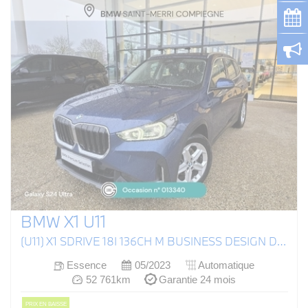
BMW X1 U11
(U11) X1 SDRIVE 18I 136CH M BUSINESS DESIGN DKG7
Essence
05/2023
Automatique
52 761km
Garantie 24 mois
PRIX EN BAISSE