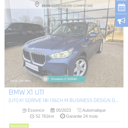
BMW X1 U11
(U11) X1 SDRIVE 18I 136CH M BUSINESS DESIGN DKG7
Essence
05/2023
Automatique
52 761km
Garantie 24 mois
PRIX EN BAISSE