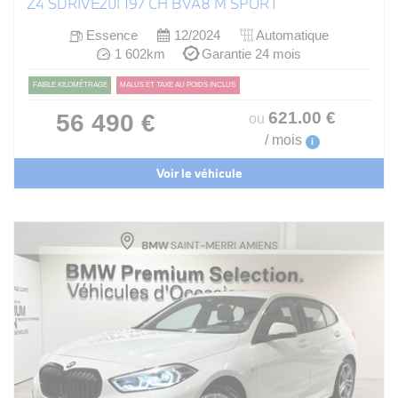
Z4 SDRIVE20I 197 CH BVA8 M SPORT
Essence
12/2024
Automatique
1 602km
Garantie 24 mois
FAIBLE KILOMÉTRAGE
MALUS ET TAXE AU POIDS INCLUS
621
.00
€
56 490 €
ou
/ mois
i
Voir le véhicule