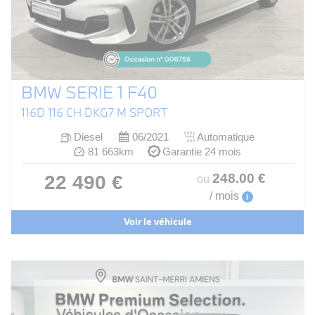
BMW SERIE 1 F40
116D 116 CH DKG7 M SPORT
Diesel
06/2021
Automatique
81 663km
Garantie 24 mois
248
.00
€
22 490 €
ou
/ mois
i
Voir le véhicule