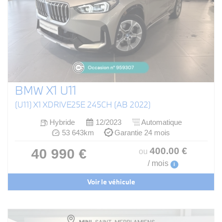
BMW X1 U11
(U11) X1 XDRIVE25E 245CH (AB 2022)
Hybride
12/2023
Automatique
53 643km
Garantie 24 mois
400
.00
€
40 990 €
ou
/ mois
i
Voir le véhicule