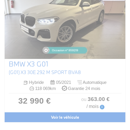
BMW X3 G01
(G01) X3 30E 292 M SPORT BVA8
Hybride
05/2021
Automatique
118 069km
Garantie 24 mois
363
.00
€
32 990 €
ou
/ mois
i
Voir le véhicule