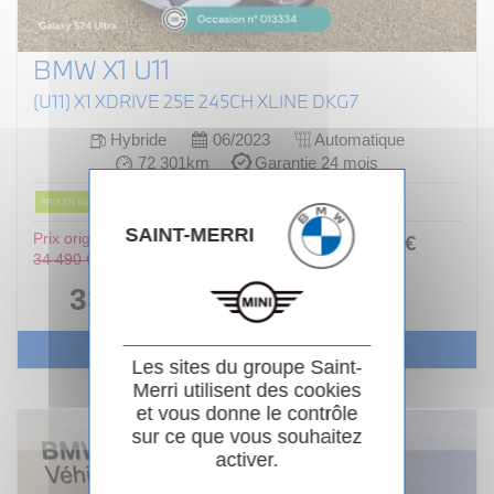
BMW X1 U11
(U11) X1 XDRIVE 25E 245CH XLINE DKG7
Hybride
06/2023
Automatique
72 301km
Garantie 24 mois
PRIX EN BAISSE
SAINT-MERRI
Prix original :
376
.00
€
ou
34 490 €
/ mois
i
33 990 €
Voir le véhicule
Les sites du groupe Saint-
Merri utilisent des cookies
et vous donne le contrôle
sur ce que vous souhaitez
activer.