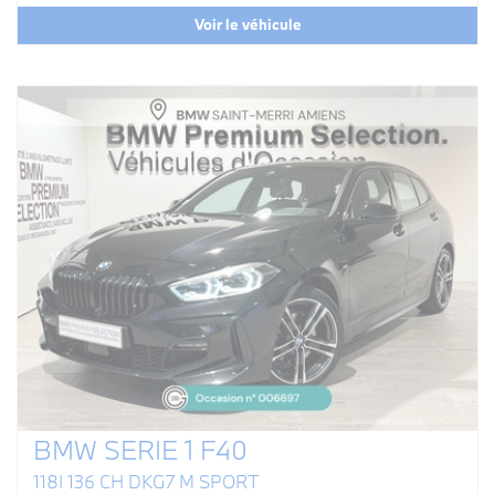
Voir le véhicule
BMW SERIE 1 F40
118I 136 CH DKG7 M SPORT