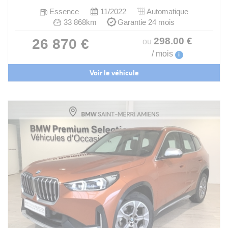
Essence
11/2022
Automatique
33 868km
Garantie 24 mois
298
.00
€
26 870 €
ou
/ mois
i
Voir le véhicule