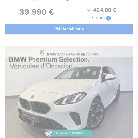
424
.00
€
39 990 €
ou
/ mois
i
Voir le véhicule