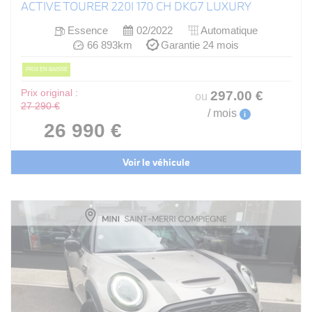
ACTIVE TOURER 220I 170 CH DKG7 LUXURY
Essence
02/2022
Automatique
66 893km
Garantie 24 mois
PRIX EN BAISSE
Prix original :
297
.00
€
ou
27 290 €
/ mois
i
26 990 €
Voir le véhicule