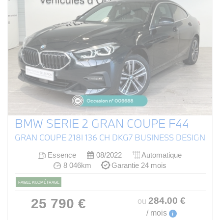
BMW SERIE 2 GRAN COUPE F44
GRAN COUPE 218I 136 CH DKG7 BUSINESS DESIGN
Essence
08/2022
Automatique
8 046km
Garantie 24 mois
FAIBLE KILOMÉTRAGE
284
.00
€
25 790 €
ou
/ mois
i