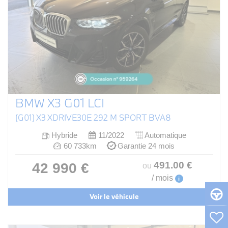
BMW X3 G01 LCI
(G01) X3 XDRIVE30E 292 M SPORT BVA8
Hybride
11/2022
Automatique
60 733km
Garantie 24 mois
491
.00
€
42 990 €
ou
/ mois
i
Voir le véhicule