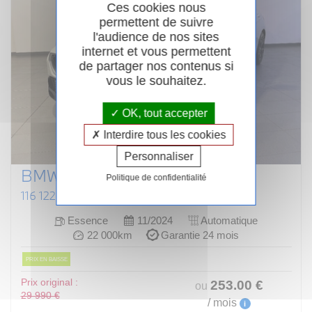
Ces cookies nous
permettent de suivre
l'audience de nos sites
internet et vous permettent
de partager nos contenus si
vous le souhaitez.
OK, tout accepter
Interdire tous les cookies
Personnaliser
BMW SERIE 1 F70
Politique de confidentialité
116 122 CH DKG7 M SPORT DESIGN
Essence
11/2024
Automatique
22 000km
Garantie 24 mois
PRIX EN BAISSE
Prix original :
253
.00
€
ou
29 990 €
/ mois
i