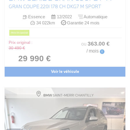
GRAN COUPE 220I 178 CH DKG7 M SPORT
Essence
12/2022
Automatique
34 022km
Garantie 24 mois
PRIX EN BAISSE
Prix original :
363
.00
€
ou
30 490 €
/ mois
i
29 990 €
Voir le véhicule