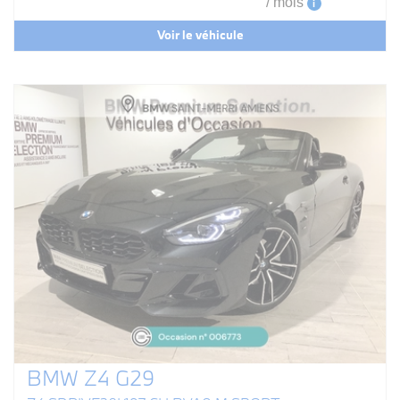
/ mois
i
Voir le véhicule
BMW Z4 G29