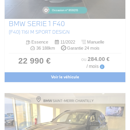
BMW SERIE 1 F40
(F40) 116I M SPORT DESIGN
Essence
11/2022
Manuelle
36 188km
Garantie 24 mois
284
.00
€
22 990 €
ou
/ mois
i
Voir le véhicule