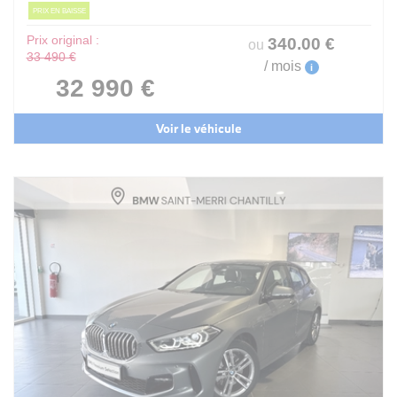
PRIX EN BAISSE
Prix original :
340
.00
€
ou
33 490 €
/ mois
i
32 990 €
Voir le véhicule