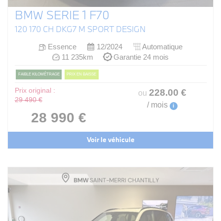
BMW SERIE 1 F70
120 170 CH DKG7 M SPORT DESIGN
Essence
12/2024
Automatique
11 235km
Garantie 24 mois
FAIBLE KILOMÉTRAGE
PRIX EN BAISSE
Prix original :
228
.00
€
ou
29 490 €
/ mois
i
28 990 €
Voir le véhicule