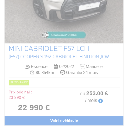
MINI CABRIOLET F57 LCI II
(F57) COOPER S 192 CABRIOLET FINITION JCW
Essence
02/2022
Manuelle
80 854km
Garantie 24 mois
PRIX EN BAISSE
Prix original :
253
.00
€
ou
23 990 €
/ mois
i
22 990 €
Voir le véhicule