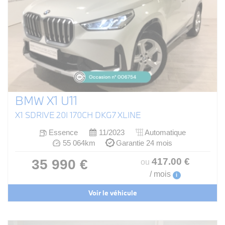
BMW X1 U11
X1 SDRIVE 20I 170CH DKG7 XLINE
Essence
11/2023
Automatique
55 064km
Garantie 24 mois
417
.00
€
35 990 €
ou
/ mois
i
Voir le véhicule