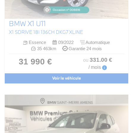
BMW X1 U11
X1 SDRIVE 18I 136CH DKG7 XLINE
Essence
09/2022
Automatique
35 463km
Garantie 24 mois
331
.00
€
31 990 €
ou
/ mois
i
Voir le véhicule