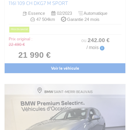
116I 109 CH DKG7 M SPORT
Essence
02/2023
Automatique
47 504km
Garantie 24 mois
PRIX EN BAISSE
Prix original :
242
.00
€
ou
22 490 €
/ mois
i
21 990 €
Voir le véhicule