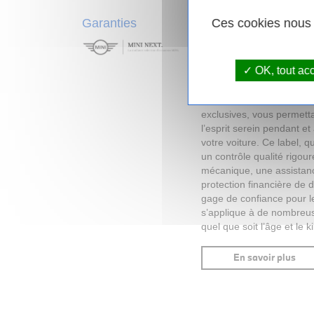
Garanties
Ces cookies nous p
Avec le
label MINI NEXT
d'une
voiture d'occasio
OK, tout ac
réseau MINI.
L’achat d’
d’occasion
labellisée pa
donne accès à de nombre
exclusives, vous permetta
l’esprit serein pendant et
votre voiture. Ce label,
un contrôle qualité rigou
mécanique, une assistanc
protection financière de 
gage de confiance pour le
s’applique à de nombreus
quel que soit l’âge et le k
En savoir plus