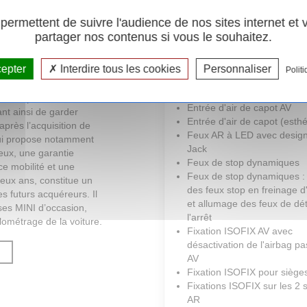
Rétroviseurs extérieurs à r
ermettent de suivre l'audience de nos sites internet et
électrique
partager nos contenus si vous le souhaitez.
Rétroviseurs rabattable
, profitez des avantages
électriquement et fonction a
n MINI
certifiée par le
éblouissement côté conduc
cepter
Interdire tous les cookies
Personnaliser
une voiture
Politi
Ecrous de roues antivol
r le réseau MINI vous
Edition Camden
uses prestations
Entrée d'air de capot AV
nt ainsi de garder
Entrée d'air de capot (esthé
 après l’acquisition de
Feux AR à LED avec desig
 qui propose notamment
Jack
reux, une garantie
Feux de stop dynamiques
e mobilité et une
Feux de stop dynamiques : 
deux ans, constitue un
des feux stop en freinage 
s futurs acquéreurs. Il
et allumage des feux de dé
es MINI d’occasion,
l'arrêt
ilométrage de la voiture.
Fixation ISOFIX AV avec
désactivation de l'airbag p
AV
Fixation ISOFIX pour siège
Fixations ISOFIX sur les 2 
AR