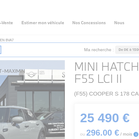
-Vente
Estimer mon véhicule
Nos Concessions
Nous
DEN BVA7
Ma recherche :
De 0€ à 15
MINI HATCH
F55 LCI II
(F55) COOPER S 178 C
25 490 €
296
.00
€
ou
/ mois
i