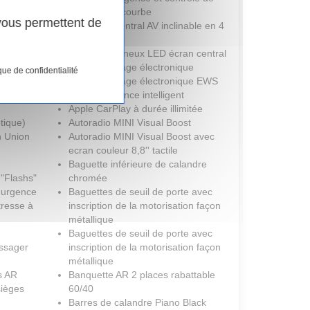
églage
freinage en courbe
 vous permettent de
Accoudoir central AV inclinable en 4
positions
nti-
Anneau lumineux LED écran central
teur
Anti-démarrage électronique
que de confidentialité
Anti-démarrage électronique EWS
Appel d'urgence intelligent
Apple CarPlay à durée illimitée
tique)
Autoradio MINI Visual Boost
n Union
Autoradio MINI Visual Boost avec
ecran couleur 8,8'' tactile
Baguette inférieure de calandre
"Flashs"
chromée
d'urgence
Baguettes de seuil de porte avec
tresse à
inscription de la motorisation façon
métallique
Baguettes de seuil de porte avec
assager
inscription de la motorisation façon
métallique
s AR
Banquette AR 2 places rabattable
sièges
60/40
Barres de calandre Piano Black