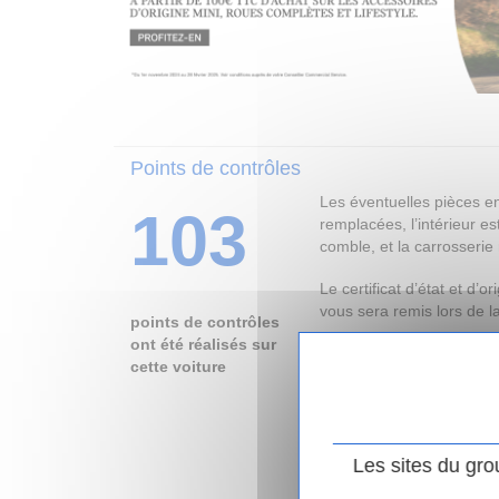
Points de contrôles
Les éventuelles pièces 
103
remplacées, l’intérieur e
comble, et la carrosserie 
Le certificat d’état et d’o
vous sera remis lors de la
points de contrôles
ont été réalisés sur
N’hésitez pas à nous cont
cette voiture
l’origine de ce véhicule, 
réalisés ainsi que les pi
véhicule.
Les sites du gro