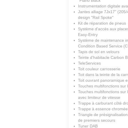
"Piano Black"
Instrumentation digitale av
Jantes alliage 7Jx17" (205
design "Rail Spoke"
Kit de réparation de pneus
Système d'accès aux place
Easy-Entry
Système de maintenance int
Condition Based Service (
Tapis de sol en velours
Teinte d'habitacle Carbon B
TeleServices
Toit couleur carrosserie
Toit dans la teinte de la car
Toit ouvrant panoramique e
Touches multifonctions sur l
Touches multifonctions sur l
avec limiteur de vitesse
Trappe à carburant côté dro
Trappe à essence chromée
Triangle de présignalisation
de premiers secours
Tuner DAB