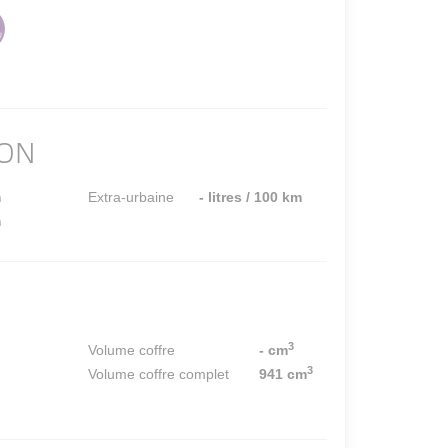
ON
m
Extra-urbaine
- litres / 100 km
m
3
Volume coffre
- cm
3
Volume coffre complet
941 cm