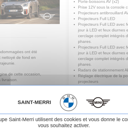
Porte-boissons AV (x2)
Prise 12V sous la console c
Projecteurs antibrouillard 
Projecteurs Full LED
Projecteurs Full LED avec 
jour à LED et feux diurnes 
cerclage complet intégrés d
phares.
Projecteurs Full LED avec 
endommagées ont été
jour à LED et feux diurnes 
st nettoyé de fond en
cerclage complet intégrés d
rajeunie.
phares.
Radars de stationnement A
rigine de cette occasion,
Réglage électrique de la po
 livraison.
projecteurs
Réglage en hauteur du siè
acter afin de connaitre
passager AV
les points de contrôle
Régulateur de vitesse avec 
SAINT-MERRI
èces remplacées sur ce
freinage
Remote Services
Remote Services (3 ans)
upe Saint-Merri utilisent des cookies et vous donne le co
Rétroviseur intérieur anti-
vous souhaitez activer.
éblouissement électrochro