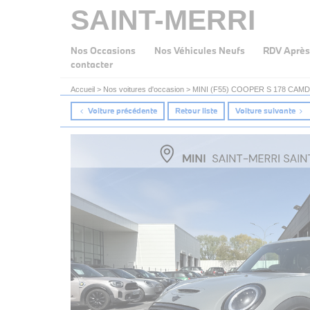
SAINT-MERRI
Nos Occasions
Nos Véhicules Neufs
RDV Après
contacter
Accueil
>
Nos voitures d'occasion
>
MINI (F55) COOPER S 178 CAM
Voiture précédente
Retour liste
Voiture suivante