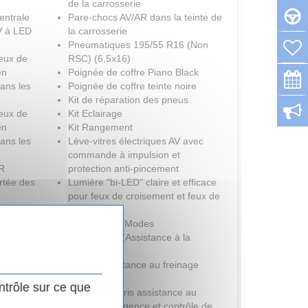
de la carrosserie
entrale
Pare-chocs AV/AR dans la teinte de
AV à LED
la carrosserie
Pneumatiques 195/55 R16 (Non
feux de
RSC) (6,5x16)
en
Poignée de coffre Piano Black
ans les
Poignée de coffre teinte noire
Kit de réparation des pneus
feux de
Kit Eclairage
en
Kit Rangement
ans les
Lève-vitres électriques AV avec
commande à impulsion et
R
protection anti-pincement
rtée des
Lumière "bi-LED" claire et efficace
pour feux de croisement et feux de
ge
route
MINI Driving Modes
fonction
MINI Safety (Assistance à la
conduite)
ABS et assistance au freinage
d'urgence
ntrôle sur ce que
ABS, y compris assistance au
me
freinage d'urgence et contrôle de