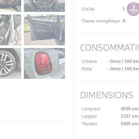
1
Crit'Air
Classe energétique
A
CONSOMMATI
Urbaine
- litres / 100 k
Mixte
- litres / 100 k
DIMENSIONS
Longueur
4036 cm
Largeur
1727 cm
Hauteur
1425 cm