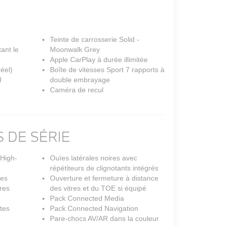
Teinte de carrosserie Solid -
ant le
Moonwalk Grey
Apple CarPlay à durée illimitée
éel)
Boîte de vitesses Sport 7 rapports à
I
double embrayage
Caméra de recul
 DE SÉRIE
 High-
Ouïes latérales noires avec
répétiteurs de clignotants intégrés
ées
Ouverture et fermeture à distance
res
des vitres et du TOE si équipé
Pack Connected Media
tes
Pack Connected Navigation
Pare-chocs AV/AR dans la couleur