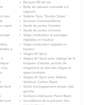
,
Becquet AR de toit
nt
Boîte de vitesses manuelle à 6
rapports
ort des
Sellerie Tissu "Double Stripe"
le
Services ConnectedDrive
ec capot
Seuils de portes Camden
Seuils de portes chromés
marrage
Siège conducteur at passager
réglables en hauteur
tilés)
Siège conducteur réglable en
entilés à
hauteur
Sièges AV Sport
 4
Sièges AV Sport avec réglage de la
atique
longueur d'assise, poches de
n d'au
rangement au dos des sièges et
us
appui lombaire
Sièges AV Sport avec Sellerie
e
Similicuir Carbon Black
 de bord
Sortie d'echappement simple côté
gauche
e
Surfaces intérieures Piano Black
 de bord
Surveillance de la pression des