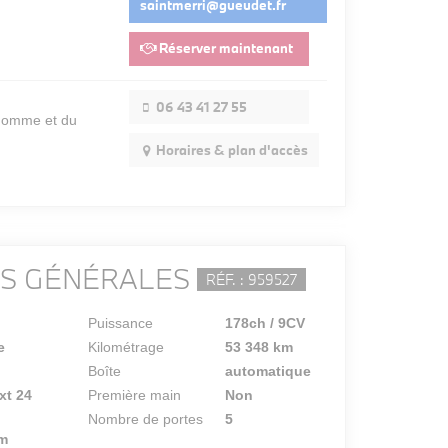
saintmerri@gueudet.fr
Réserver maintenant
06 43 41 27 55
'Homme et du
Horaires & plan d'accès
NS GÉNÉRALES
RÉF. : 959527
Puissance
178ch / 9CV
e
Kilométrage
53 348 km
Boîte
automatique
xt 24
Première main
Non
Nombre de portes
5
m