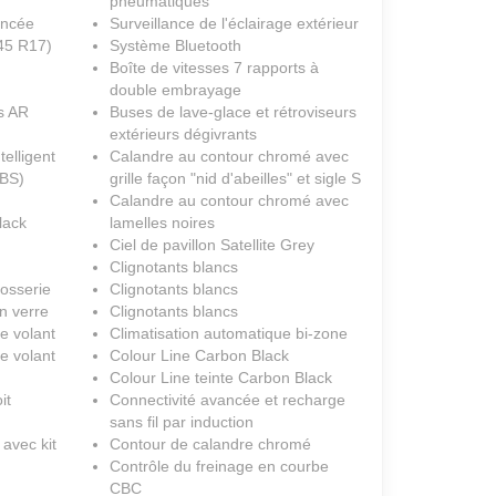
pneumatiques
ancée
Surveillance de l'éclairage extérieur
/45 R17)
Système Bluetooth
Boîte de vitesses 7 rapports à
double embrayage
s AR
Buses de lave-glace et rétroviseurs
extérieurs dégivrants
elligent
Calandre au contour chromé avec
CBS)
grille façon "nid d'abeilles" et sigle S
Calandre au contour chromé avec
lack
lamelles noires
Ciel de pavillon Satellite Grey
Clignotants blancs
rosserie
Clignotants blancs
n verre
Clignotants blancs
e volant
Climatisation automatique bi-zone
e volant
Colour Line Carbon Black
Colour Line teinte Carbon Black
it
Connectivité avancée et recharge
sans fil par induction
 avec kit
Contour de calandre chromé
Contrôle du freinage en courbe
CBC