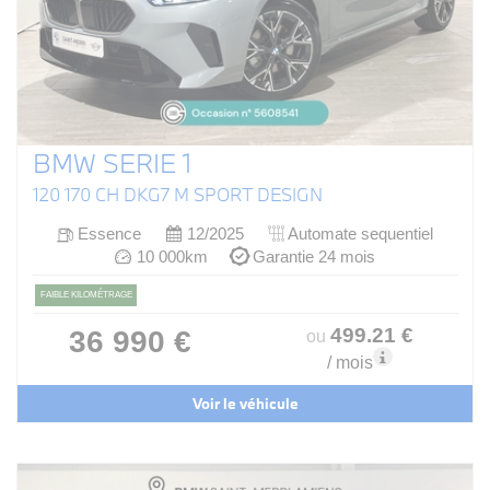
BMW SERIE 1
120 170 CH DKG7 M SPORT DESIGN
Essence
12/2025
Automate sequentiel
10 000km
Garantie 24 mois
FAIBLE KILOMÉTRAGE
499
.21
€
36 990 €
ou
/ mois
Voir le véhicule