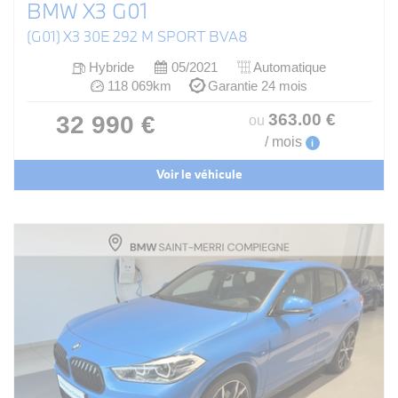
BMW X3 G01
(G01) X3 30E 292 M SPORT BVA8
Hybride
05/2021
Automatique
118 069km
Garantie 24 mois
363
.00
€
32 990 €
ou
/ mois
i
Voir le véhicule