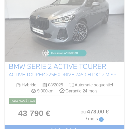
BMW SERIE 2 ACTIVE TOURER
ACTIVE TOURER 225E XDRIVE 245 CH DKG7 M SPORT
Hybride
08/2025
Automate sequentiel
9 000km
Garantie 24 mois
FAIBLE KILOMÉTRAGE
473
.00
€
43 790 €
ou
/ mois
i