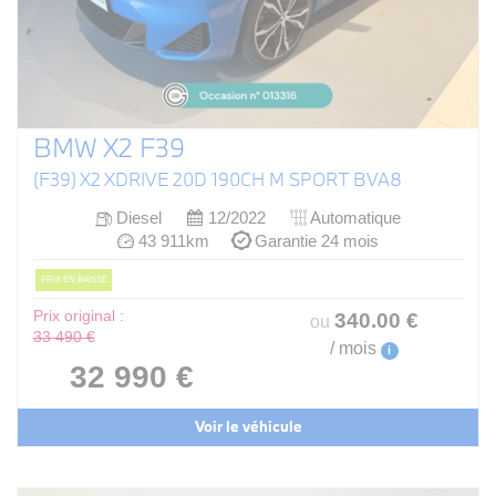
BMW X2 F39
(F39) X2 XDRIVE 20D 190CH M SPORT BVA8
Diesel
12/2022
Automatique
43 911km
Garantie 24 mois
PRIX EN BAISSE
Prix original :
340
.00
€
ou
33 490 €
/ mois
i
32 990 €
Voir le véhicule