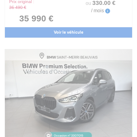
Prix original :
330
.00
€
ou
36 490 €
/ mois
i
35 990 €
Voir le véhicule