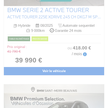
BMW SERIE 2 ACTIVE TOURER
ACTIVE TOURER 225E XDRIVE 245 CH DKG7 M SPORT
Hybride
08/2025
Automate sequentiel
9 000km
Garantie 24 mois
FAIBLE KILOMÉTRAGE
PRIX EN BAISSE
Prix original :
418
.00
€
ou
41 790 €
/ mois
i
39 990 €
Voir le véhicule