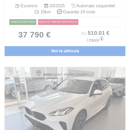
Essence
03/2025
Automate sequentiel
10km
Garantie 24 mois
FAIBLE KILOMÉTRAGE
MALUS ET TAXE AU POIDS INCLUS
510
.01
€
37 790 €
ou
/ mois
Voir le véhicule