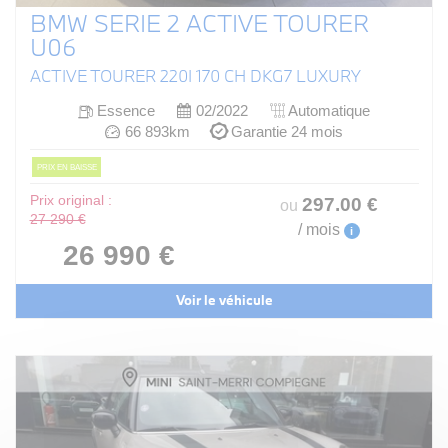
BMW SERIE 2 ACTIVE TOURER
U06
ACTIVE TOURER 220I 170 CH DKG7 LUXURY
Essence
02/2022
Automatique
66 893km
Garantie 24 mois
PRIX EN BAISSE
Prix original :
297
.00
€
ou
27 290 €
/ mois
i
26 990 €
Voir le véhicule