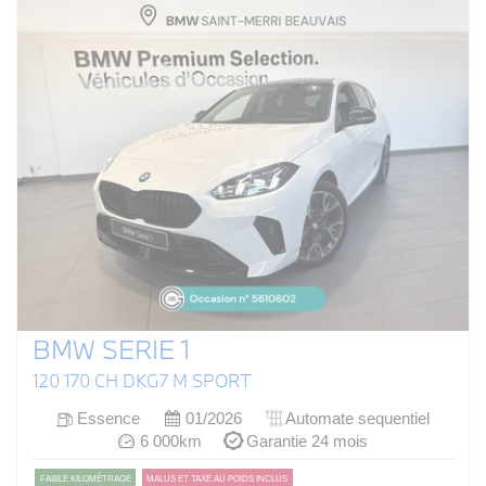
BMW SERIE 1
120 170 CH DKG7 M SPORT
Essence
01/2026
Automate sequentiel
6 000km
Garantie 24 mois
FAIBLE KILOMÉTRAGE
MALUS ET TAXE AU POIDS INCLUS