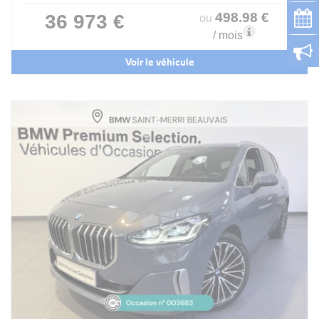
498
.98
€
36 973 €
ou
/ mois
Voir le véhicule