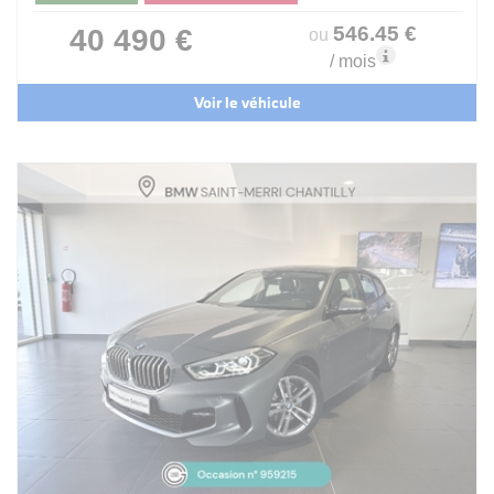
546
.45
€
40 490 €
ou
/ mois
Voir le véhicule