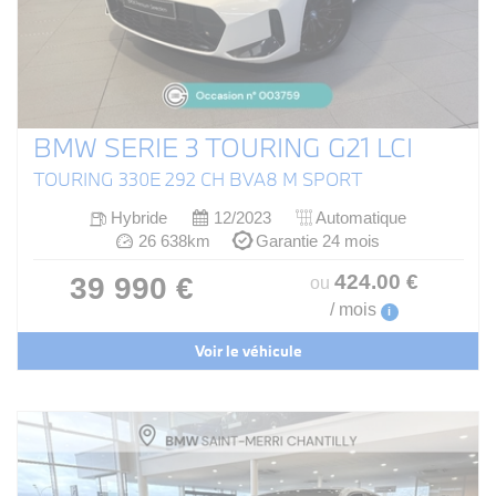
BMW SERIE 3 TOURING G21 LCI
TOURING 330E 292 CH BVA8 M SPORT
Hybride
12/2023
Automatique
26 638km
Garantie 24 mois
424
.00
€
39 990 €
ou
/ mois
i
Voir le véhicule