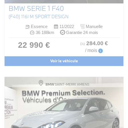
BMW SERIE 1 F40
(F40) 116I M SPORT DESIGN
Essence
11/2022
Manuelle
36 188km
Garantie 24 mois
284
.00
€
22 990 €
ou
/ mois
i
Voir le véhicule