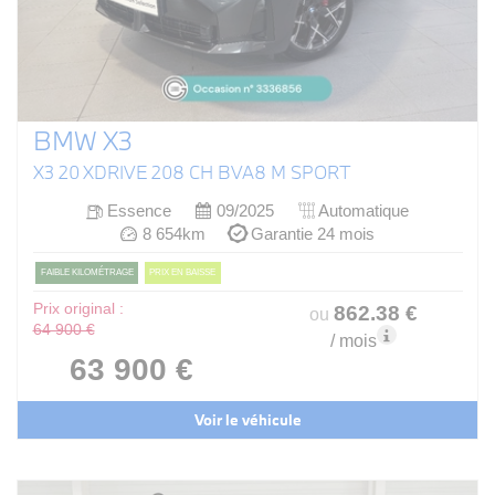
BMW X3
X3 20 XDRIVE 208 CH BVA8 M SPORT
Essence
09/2025
Automatique
8 654km
Garantie 24 mois
FAIBLE KILOMÉTRAGE
PRIX EN BAISSE
Prix original :
862
.38
€
ou
64 900 €
/ mois
63 900 €
Voir le véhicule