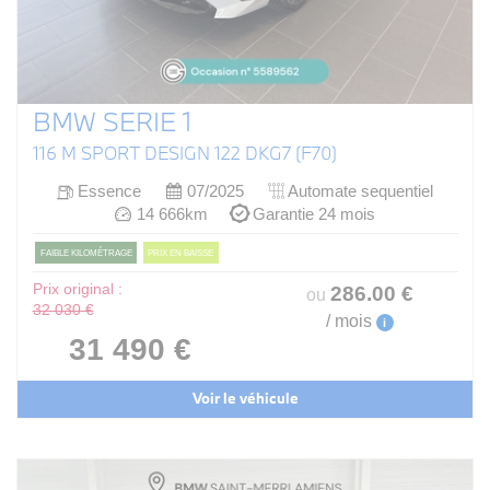
BMW SERIE 1
116 M SPORT DESIGN 122 DKG7 (F70)
Essence
07/2025
Automate sequentiel
14 666km
Garantie 24 mois
FAIBLE KILOMÉTRAGE
PRIX EN BAISSE
Prix original :
286
.00
€
ou
32 030 €
/ mois
i
31 490 €
Voir le véhicule