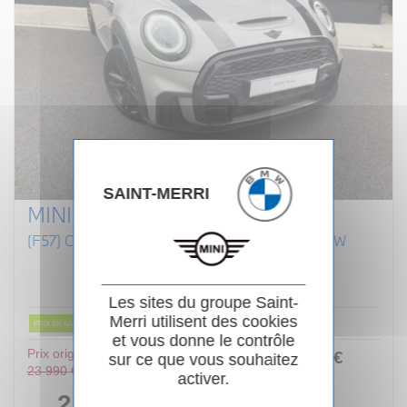
SAINT-MERRI
MINI CABRIOLET F57 LCI II
(F57) COOPER S 192 CABRIOLET FINITION JCW
Essence
02/2022
Manuelle
80 854km
Garantie 24 mois
Les sites du groupe Saint-
Merri utilisent des cookies
PRIX EN BAISSE
et vous donne le contrôle
Prix original :
253
.00
€
ou
sur ce que vous souhaitez
23 990 €
activer.
/ mois
i
22 990 €