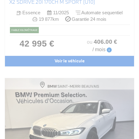
X2 SDRIVE 20I 170CH M SPORT (U10)
Essence
11/2025
Automate sequentiel
19 877km
Garantie 24 mois
FAIBLE KILOMÉTRAGE
406
.00
€
42 995 €
ou
/ mois
i
Voir le véhicule