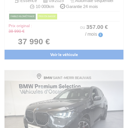
Essence
09/2025
Automate sequentiel
10 000km
Garantie 24 mois
FAIBLE KILOMÉTRAGE
PRIX EN BAISSE
Prix original :
357
.00
€
ou
38 990 €
/ mois
i
37 990 €
Voir le véhicule