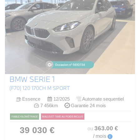
BMW SERIE 1
(F70) 120 170CH M SPORT
Essence
12/2025
Automate sequentiel
7 456km
Garantie 24 mois
FAIBLE KILOMÉTRAGE
MALUS ET TAXE AU POIDS INCLUS
363
.00
€
39 030 €
ou
/ mois
i