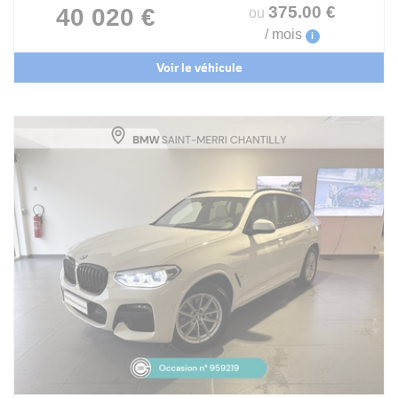
375
.00
€
40 020 €
ou
/ mois
i
Voir le véhicule