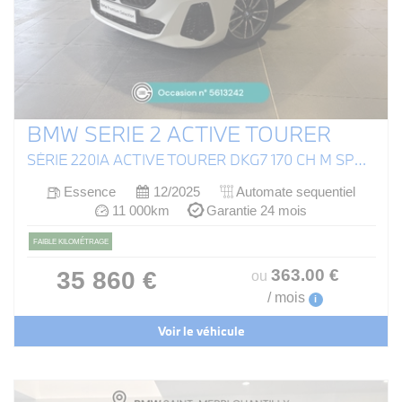
BMW SERIE 2 ACTIVE TOURER
SÉRIE 220IA ACTIVE TOURER DKG7 170 CH M SPORT (U06)
Essence
12/2025
Automate sequentiel
11 000km
Garantie 24 mois
FAIBLE KILOMÉTRAGE
363
.00
€
35 860 €
ou
/ mois
i
Voir le véhicule