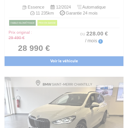
Essence
12/2024
Automatique
11 235km
Garantie 24 mois
FAIBLE KILOMÉTRAGE
PRIX EN BAISSE
Prix original :
228
.00
€
ou
29 490 €
/ mois
i
28 990 €
Voir le véhicule