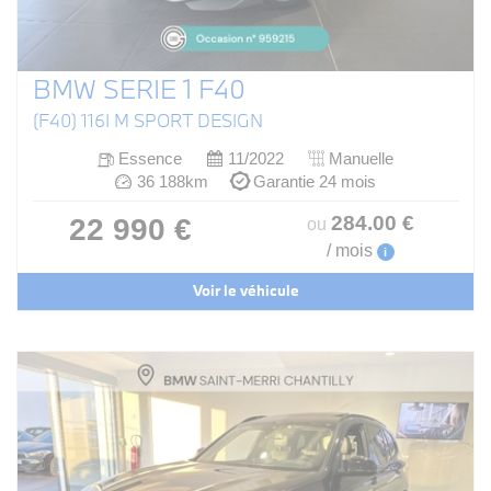
BMW SERIE 1 F40
(F40) 116I M SPORT DESIGN
Essence
11/2022
Manuelle
36 188km
Garantie 24 mois
284
.00
€
22 990 €
ou
/ mois
i
Voir le véhicule