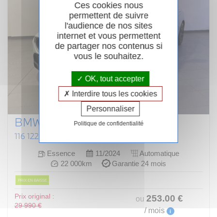
Ces cookies nous
permettent de suivre
l'audience de nos sites
internet et vous permettent
de partager nos contenus si
vous le souhaitez.
OK, tout accepter
Interdire tous les cookies
Personnaliser
BMW SERIE 1 F70
Politique de confidentialité
116 122 CH DKG7 M SPORT DESIGN
Essence
11/2024
Automatique
22 000km
Garantie 24 mois
PRIX EN BAISSE
Prix original :
253
.00
€
ou
29 990 €
/ mois
i