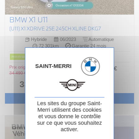
BMW X1 U11
(U11) X1 XDRIVE 25E 245CH XLINE DKG7
Hybride
06/2023
Automatique
72 301km
Garantie 24 mois
PRIX EN BAISSE
SAINT-MERRI
Prix original :
376
.00
€
ou
34 490 €
/ mois
i
33 990 €
Voir le véhicule
Les sites du groupe Saint-
Merri utilisent des cookies
et vous donne le contrôle
sur ce que vous souhaitez
activer.