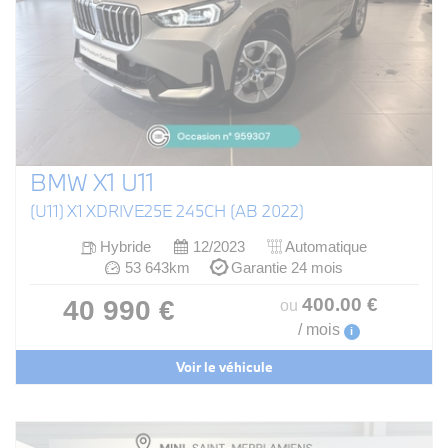
BMW X1 U11
(U11) X1 XDRIVE25E 245CH (AB 2022)
Hybride
12/2023
Automatique
53 643km
Garantie 24 mois
400
.00
€
40 990 €
ou
/ mois
i
Voir le véhicule