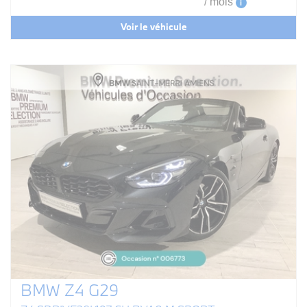
/ mois
i
Voir le véhicule
BMW Z4 G29