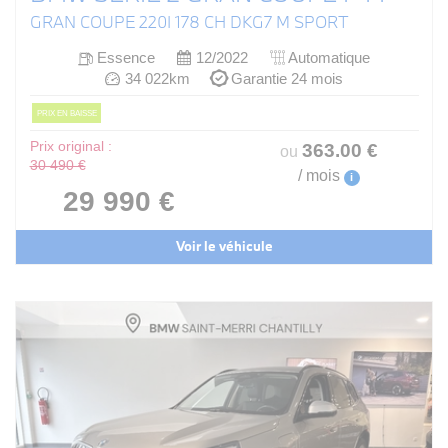
GRAN COUPE 220I 178 CH DKG7 M SPORT
Essence
12/2022
Automatique
34 022km
Garantie 24 mois
PRIX EN BAISSE
Prix original :
363
.00
€
ou
30 490 €
/ mois
i
29 990 €
Voir le véhicule