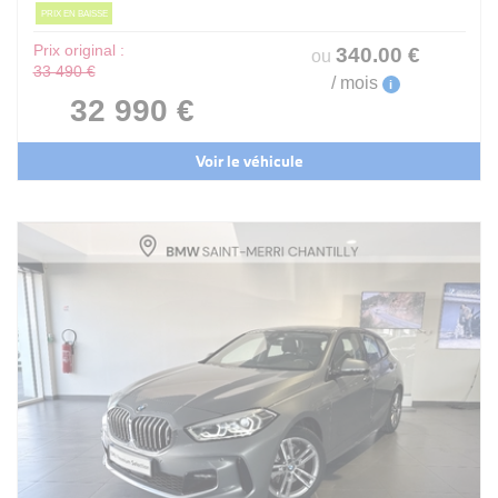
PRIX EN BAISSE
Prix original :
340
.00
€
ou
33 490 €
/ mois
i
32 990 €
Voir le véhicule