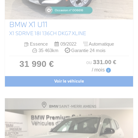
BMW X1 U11
X1 SDRIVE 18I 136CH DKG7 XLINE
Essence
09/2022
Automatique
35 463km
Garantie 24 mois
331
.00
€
31 990 €
ou
/ mois
i
Voir le véhicule