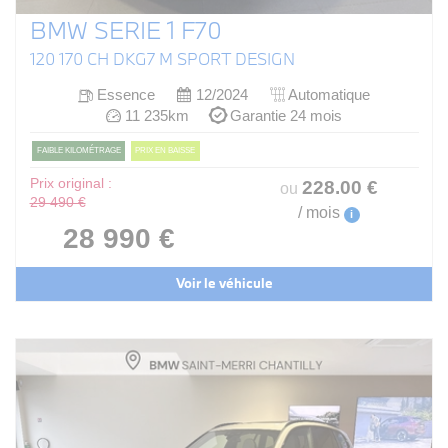
BMW SERIE 1 F70
120 170 CH DKG7 M SPORT DESIGN
Essence
12/2024
Automatique
11 235km
Garantie 24 mois
FAIBLE KILOMÉTRAGE
PRIX EN BAISSE
Prix original :
228
.00
€
ou
29 490 €
/ mois
i
28 990 €
Voir le véhicule