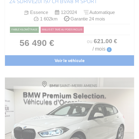
Z4 SDRIVE20I 197 CH BVA8 M SPORT
Essence
12/2024
Automatique
1 602km
Garantie 24 mois
FAIBLE KILOMÉTRAGE
MALUS ET TAXE AU POIDS INCLUS
621
.00
€
56 490 €
ou
/ mois
i
Voir le véhicule