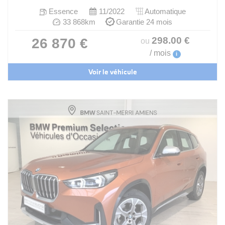
Essence
11/2022
Automatique
33 868km
Garantie 24 mois
298
.00
€
26 870 €
ou
/ mois
i
Voir le véhicule