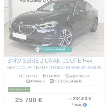
BMW SERIE 2 GRAN COUPE F44
GRAN COUPE 218I 136 CH DKG7 BUSINESS DESIGN
Essence
08/2022
Automatique
8 046km
Garantie 24 mois
FAIBLE KILOMÉTRAGE
284
.00
€
25 790 €
ou
/ mois
i