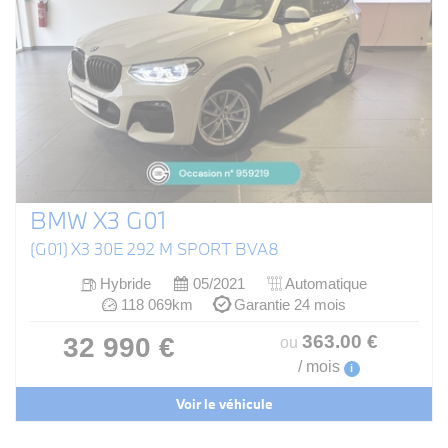
BMW X3 G01
(G01) X3 30E 292 M SPORT BVA8
Hybride
05/2021
Automatique
118 069km
Garantie 24 mois
363
.00
€
32 990 €
ou
/ mois
i
Voir le véhicule