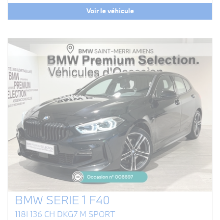
Voir le véhicule
BMW SERIE 1 F40
118I 136 CH DKG7 M SPORT