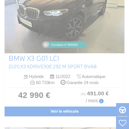
BMW X3 G01 LCI
(G01) X3 XDRIVE30E 292 M SPORT BVA8
Hybride
11/2022
Automatique
60 733km
Garantie 24 mois
491
.00
€
42 990 €
ou
/ mois
i
Voir le véhicule