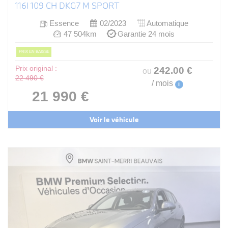
116I 109 CH DKG7 M SPORT
Essence
02/2023
Automatique
47 504km
Garantie 24 mois
PRIX EN BAISSE
Prix original :
242
.00
€
ou
22 490 €
/ mois
i
21 990 €
Voir le véhicule