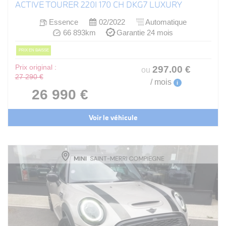
ACTIVE TOURER 220I 170 CH DKG7 LUXURY
Essence
02/2022
Automatique
66 893km
Garantie 24 mois
PRIX EN BAISSE
Prix original :
297
.00
€
ou
27 290 €
/ mois
i
26 990 €
Voir le véhicule