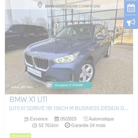
BMW X1 U11
(U11) X1 SDRIVE 18I 136CH M BUSINESS DESIGN DKG7
Essence
05/2023
Automatique
52 761km
Garantie 24 mois
PRIX EN BAISSE