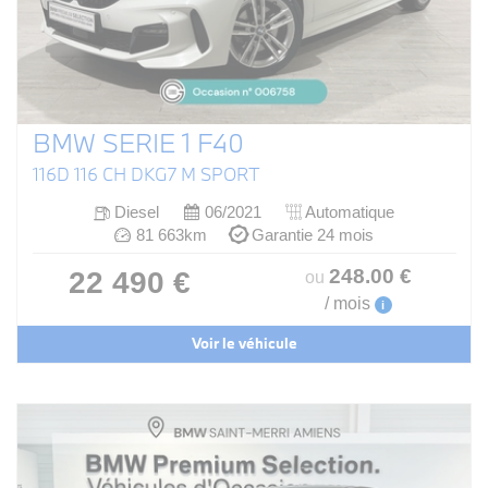
BMW SERIE 1 F40
116D 116 CH DKG7 M SPORT
Diesel
06/2021
Automatique
81 663km
Garantie 24 mois
248
.00
€
22 490 €
ou
/ mois
i
Voir le véhicule