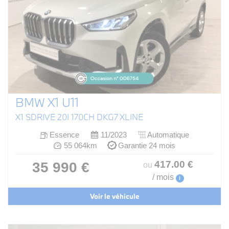
BMW X1 U11
X1 SDRIVE 20I 170CH DKG7 XLINE
Essence
11/2023
Automatique
55 064km
Garantie 24 mois
417
.00
€
35 990 €
ou
/ mois
i
Voir le véhicule