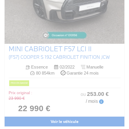
MINI CABRIOLET F57 LCI II
(F57) COOPER S 192 CABRIOLET FINITION JCW
Essence
02/2022
Manuelle
80 854km
Garantie 24 mois
PRIX EN BAISSE
Prix original :
253
.00
€
ou
23 990 €
/ mois
i
22 990 €
Voir le véhicule