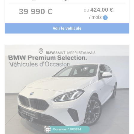
424
.00
€
39 990 €
ou
/ mois
i
Voir le véhicule