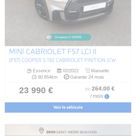
MINI CABRIOLET F57 LCI II
(F57) COOPER S 192 CABRIOLET FINITION JCW
Essence
02/2022
Manuelle
80 854km
Garantie 24 mois
264
.00
€
23 990 €
ou
/ mois
i
Voir le véhicule