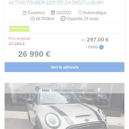
ACTIVE TOURER 220I 170 CH DKG7 LUXURY
Essence
02/2022
Automatique
66 893km
Garantie 24 mois
PRIX EN BAISSE
Prix original :
297
.00
€
ou
27 290 €
/ mois
i
26 990 €
Voir le véhicule