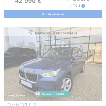
42 990 €
/ mois
i
Voir le véhicule
BMW X1 U11