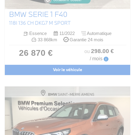
BMW SERIE 1 F40
118I 136 CH DKG7 M SPORT
Essence
11/2022
Automatique
33 868km
Garantie 24 mois
298
.00
€
26 870 €
ou
/ mois
i
Voir le véhicule