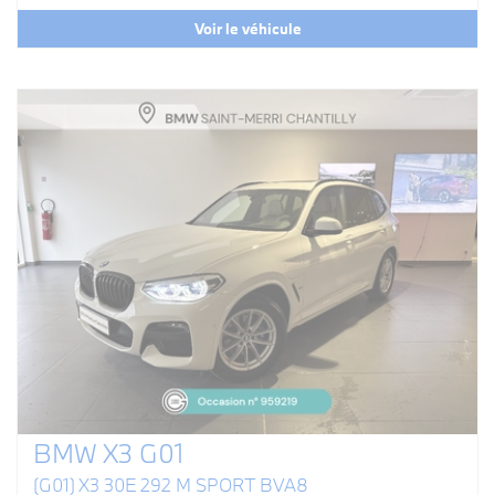
Voir le véhicule
BMW X3 G01
(G01) X3 30E 292 M SPORT BVA8