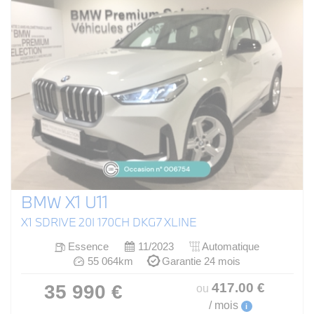
BMW X1 U11
X1 SDRIVE 20I 170CH DKG7 XLINE
Essence
11/2023
Automatique
55 064km
Garantie 24 mois
417
.00
€
35 990 €
ou
/ mois
i