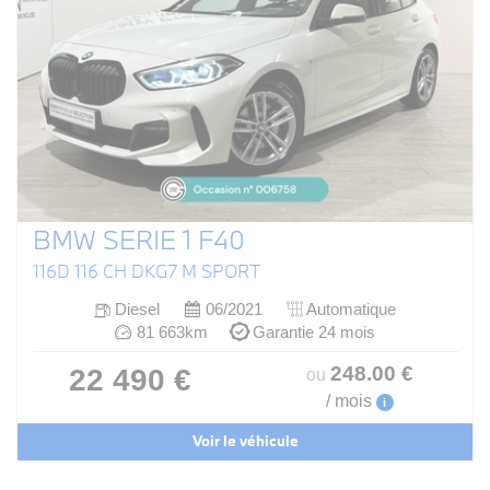
BMW SERIE 1 F40
116D 116 CH DKG7 M SPORT
Diesel
06/2021
Automatique
81 663km
Garantie 24 mois
248
.00
€
22 490 €
ou
/ mois
i
Voir le véhicule