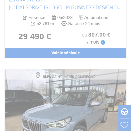
(U11) X1 SDRIVE 18I 136CH M BUSINESS DESIGN DKG7
Essence
05/2023
Automatique
52 761km
Garantie 24 mois
307
.00
€
29 490 €
ou
/ mois
i
Voir le véhicule