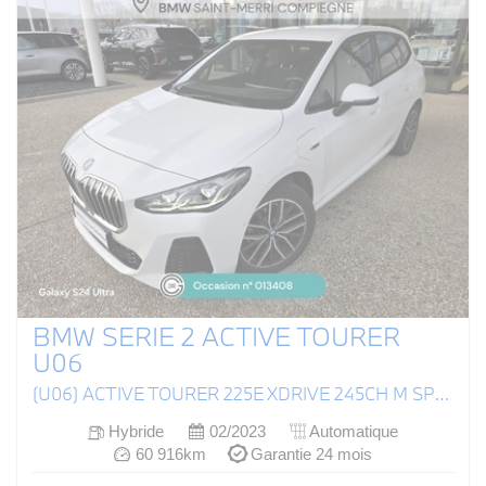
BMW SERIE 2 ACTIVE TOURER
U06
(U06) ACTIVE TOURER 225E XDRIVE 245CH M SPORT DKG7
Hybride
02/2023
Automatique
60 916km
Garantie 24 mois