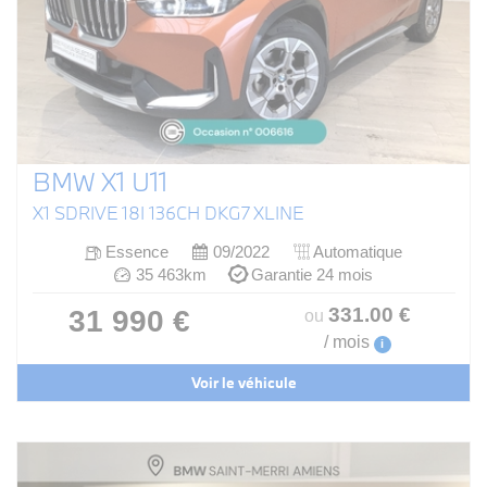
BMW X1 U11
X1 SDRIVE 18I 136CH DKG7 XLINE
Essence
09/2022
Automatique
35 463km
Garantie 24 mois
331
.00
€
31 990 €
ou
/ mois
i
Voir le véhicule