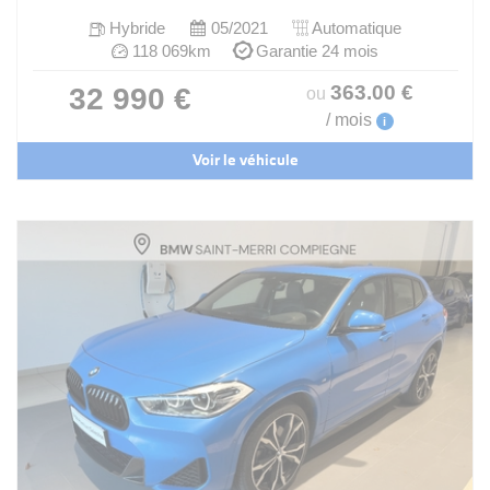
Hybride
05/2021
Automatique
118 069km
Garantie 24 mois
363
.00
€
32 990 €
ou
/ mois
i
Voir le véhicule