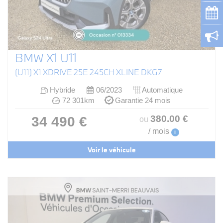
BMW X1 U11
(U11) X1 XDRIVE 25E 245CH XLINE DKG7
Hybride
06/2023
Automatique
72 301km
Garantie 24 mois
380
.00
€
34 490 €
ou
/ mois
i
Voir le véhicule