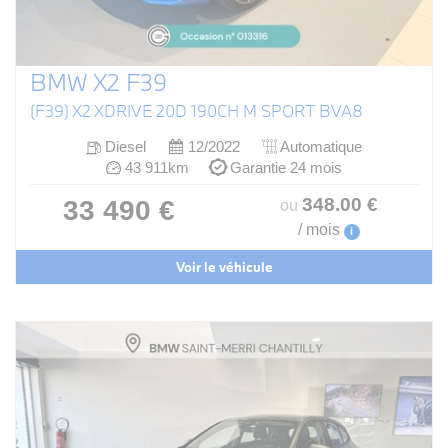
BMW X2 F39
(F39) X2 XDRIVE 20D 190CH M SPORT BVA8
Diesel
12/2022
Automatique
43 911km
Garantie 24 mois
348
.00
€
33 490 €
ou
/ mois
i
Voir le véhicule