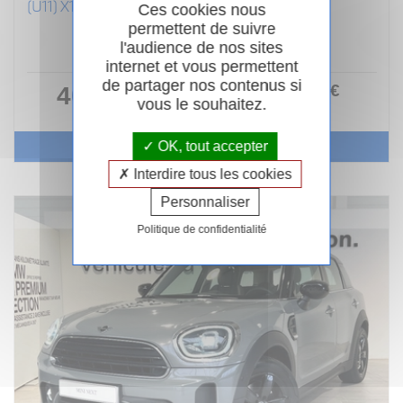
(U11) X1 XDRIVE25E 245CH (AB 2022)
Ces cookies nous
permettent de suivre
Hybride
12/2023
Automatique
l'audience de nos sites
53 643km
Garantie 24 mois
internet et vous permettent
de partager nos contenus si
400
.00
€
40 990 €
ou
vous le souhaitez.
/ mois
i
Voir le véhicule
OK, tout accepter
Interdire tous les cookies
Personnaliser
Politique de confidentialité