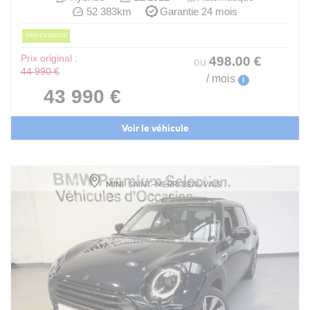
52 383km
Garantie 24 mois
PRIX EN BAISSE
Prix original :
498
.00
€
ou
44 990 €
/ mois
i
43 990 €
Voir le véhicule