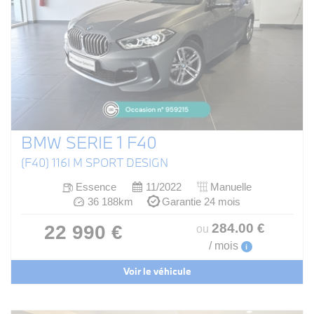
BMW SERIE 1 F40
(F40) 116I M SPORT DESIGN
Essence
11/2022
Manuelle
36 188km
Garantie 24 mois
284
.00
€
22 990 €
ou
/ mois
i
Voir le véhicule