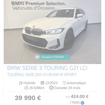
BMW SERIE 3 TOURING G21 LCI
TOURING 330E 292 CH BVA8 M SPORT
Hybride
12/2023
Automatique
26 638km
Garantie 24 mois
424
.00
€
39 990 €
ou
/ mois
i