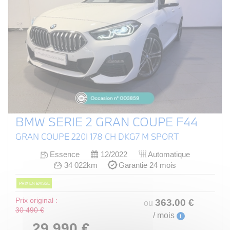
BMW SERIE 2 GRAN COUPE F44
GRAN COUPE 220I 178 CH DKG7 M SPORT
Essence
12/2022
Automatique
34 022km
Garantie 24 mois
PRIX EN BAISSE
Prix original :
363
.00
€
ou
30 490 €
/ mois
i
29 990 €