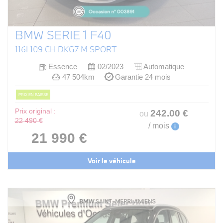
BMW SERIE 1 F40
116I 109 CH DKG7 M SPORT
Essence
02/2023
Automatique
47 504km
Garantie 24 mois
PRIX EN BAISSE
Prix original :
242
.00
€
ou
22 490 €
/ mois
i
21 990 €
Voir le véhicule