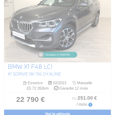
BMW X1 F48 LCI
X1 SDRIVE 18I 136 CH XLINE
Essence
02/2021
Manuelle
72 262km
Garantie 12 mois
251
.00
€
22 790 €
ou
/ mois
i
Voir le véhicule