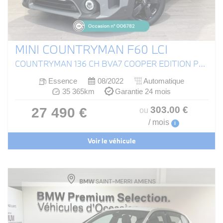
MINI COUNTRYMAN F60 LCI
COUNTRYMAN 136 CH BVA7 COOPER EDITION PREMIUM PLUS
Essence
08/2022
Automatique
35 365km
Garantie 24 mois
303
.00
€
27 490 €
ou
/ mois
i
Voir le véhicule