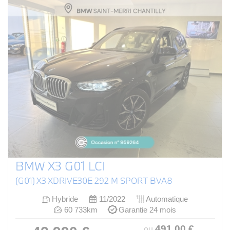
BMW X3 G01 LCI
(G01) X3 XDRIVE30E 292 M SPORT BVA8
Hybride
11/2022
Automatique
60 733km
Garantie 24 mois
491
.00
€
ou