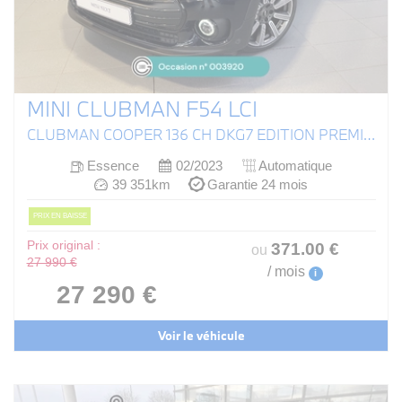
MINI CLUBMAN F54 LCI
CLUBMAN COOPER 136 CH DKG7 EDITION PREMIUM PLUS
Essence
02/2023
Automatique
39 351km
Garantie 24 mois
PRIX EN BAISSE
Prix original :
371
.00
€
ou
27 990 €
/ mois
i
27 290 €
Voir le véhicule