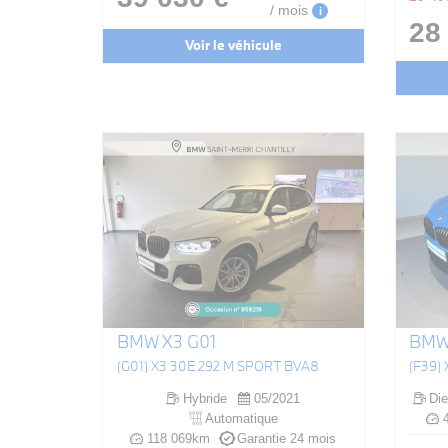
/ mois
i
28
Voir le véhicule
BMW X3 G01
BMW
(G01) X3 30E 292 M SPORT BVA8
Hybride
05/2021
Die
Automatique
4
118 069km
Garantie 24 mois