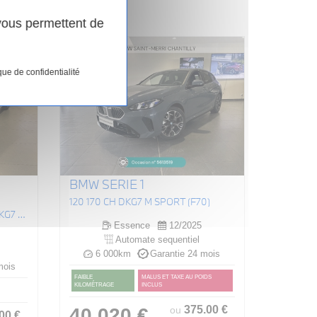
 vous permettent de
que de confidentialité
BMW SERIE 1
120 170 CH DKG7 M SPORT (F70)
SÉRIE 220IA ACTIVE TOURER DKG7 170 CH M SPORT (U06)
Essence
12/2025
Automate sequentiel
6 000km
Garantie 24 mois
mois
FAIBLE
MALUS ET TAXE AU POIDS
KILOMÉTRAGE
INCLUS
375
.00
€
40 020 €
ou
.00
€