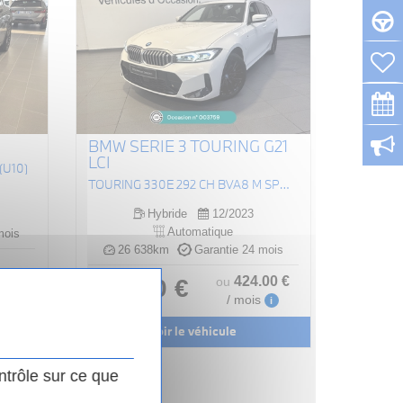
BMW SERIE 3 TOURING G21
LCI
(U10)
TOURING 330E 292 CH BVA8 M SPORT
Hybride
12/2023
Automatique
mois
26 638km
Garantie 24 mois
424
.00
€
39 990 €
ou
.00
€
/ mois
i
i
Voir le véhicule
ntrôle sur ce que