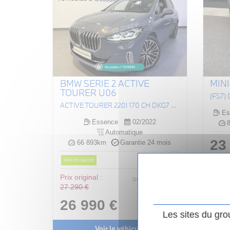
BMW SERIE 2 ACTIVE
MINI
TOURER U06
ACTIVE TOURER 220I 170 CH DKG7 LUXURY
Es
Essence
02/2022
8
Automatique
23
66 893km
Garantie 24 mois
PRIX EN BAISSE
Prix original :
297
.00
€
ou
27 290 €
/ mois
i
26 990 €
Les sites du gro
Voir le véhicule