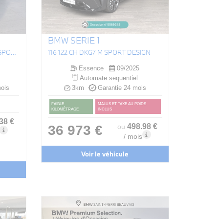
BMW SERIE 1
X3 20 XDRIVE 208 CH BVA8 M SPORT
116 122 CH DKG7 M SPORT DESIGN
Essence
09/2025
Automate sequentiel
ois
3km
Garantie 24 mois
FAIBLE
MALUS ET TAXE AU POIDS
KILOMÉTRAGE
INCLUS
.38
€
498
.98
€
36 973 €
ou
/ mois
Voir le véhicule