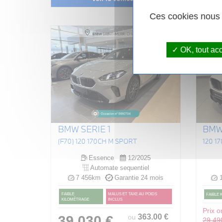
Ces cookies nous p
OK, tout ac
BMW SERIE 1
BMW 
(F70) 120 170CH M SPORT
120 1
Essence
12/2025
Automate sequentiel
7 456km
Garantie 24 mois
1
FAIBLE
MALUS ET TAXE AU POIDS
FAIBLE
KILOMÉTRAGE
INCLUS
Prix or
363
.00
€
39 030 €
ou
29 49