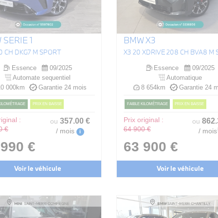
SERIE 1
BMW X3
70 CH DKG7 M SPORT
Essence
09/2025
Essence
09/2025
Automate sequentiel
Automatique
0 000km
Garantie 24 mois
8 654km
Garantie 24 m
 KILOMÉTRAGE
PRIX EN BAISSE
FAIBLE KILOMÉTRAGE
PRIX EN BAISSE
iginal :
357
.00
€
Prix original :
862
ou
ou
0 €
64 900 €
/ mois
/ mois
i
 990 €
63 900 €
Voir le véhicule
Voir le véhicule