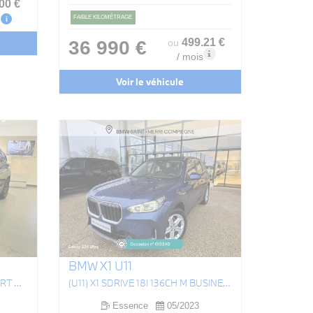
.00
€
FAIBLE KILOMÉTRAGE
i
499
.21
€
36 990 €
ou
/ mois
Voir le véhicule
BMW X1 U11
(G01) X3 XDRIVE30E 292 M SPORT BVA8
(U11) X1 SDRIVE 18I 136CH M BUSINESS DESIGN DKG7
Essence
05/2023