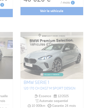
/ mois
i
i
Voir le véhicule
BMW SERIE 1
120 170 CH DKG7 M SPORT DESIGN
uelle
Essence
12/2025
mois
Automate sequentiel
10 000km
Garantie 24 mois