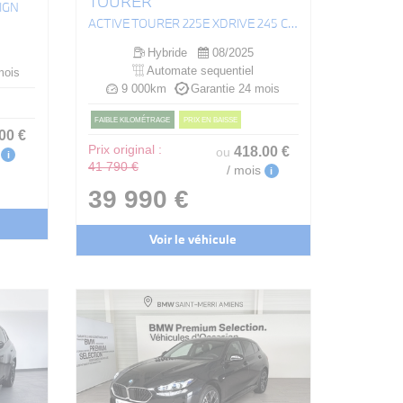
TOURER
IGN
ACTIVE TOURER 225E XDRIVE 245 CH DKG7 M SPORT
Hybride
08/2025
Automate sequentiel
mois
9 000km
Garantie 24 mois
FAIBLE KILOMÉTRAGE
PRIX EN BAISSE
.00
€
Prix original :
418
.00
€
ou
i
41 790 €
/ mois
i
39 990 €
Voir le véhicule