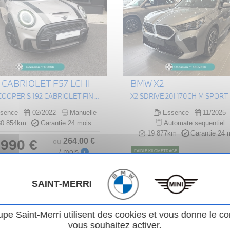
 CABRIOLET F57 LCI II
BMW X2
(F57) COOPER S 192 CABRIOLET FINITION JCW
X2 SDRIVE 20I 170CH M SPORT 
sence
02/2022
Manuelle
Essence
11/2025
0 854km
Garantie 24 mois
Automate sequentiel
19 877km
Garantie 24 
264
.00
€
 990 €
ou
/ mois
FAIBLE KILOMÉTRAGE
i
406
Voir le véhicule
42 995 €
ou
/ mois
SAINT-MERRI
Voir le véhicule
upe Saint-Merri utilisent des cookies et vous donne le co
vous souhaitez activer.