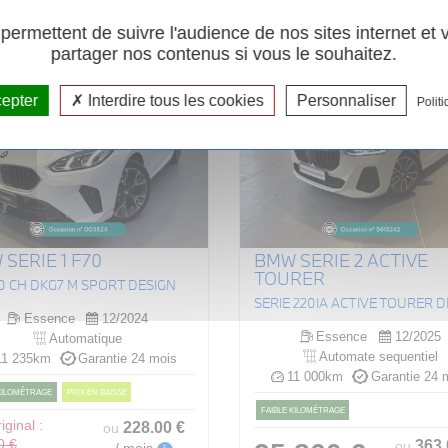
ermettent de suivre l'audience de nos sites internet et
partager nos contenus si vous le souhaitez.
cepter
Interdire tous les cookies
Personnaliser
Politi
SERIE 1 F70
BMW SERIE 2 ACTIVE
TOURER
70 CH DKG7 M SPORT DESIGN
Essence
12/2024
Essence
12/2025
Automatique
Automate sequentiel
1 235km
Garantie 24 mois
11 000km
Garantie 24 
 KILOMÉTRAGE
PRIX EN BAISSE
FAIBLE KILOMÉTRAGE
iginal :
228
.00
€
ou
363
0 €
ou