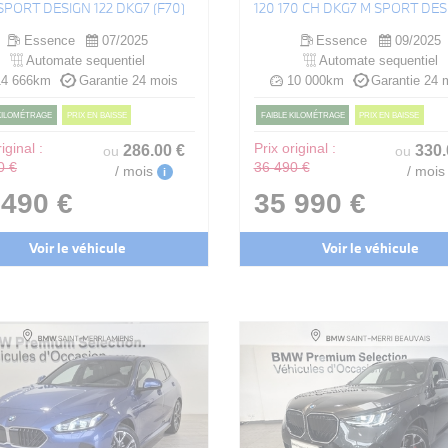
 SPORT DESIGN 122 DKG7 (F70)
120 170 CH DKG7 M SPORT DES
Essence
07/2025
Essence
09/2025
Automate sequentiel
Automate sequentiel
4 666km
Garantie 24 mois
10 000km
Garantie 24 
 KILOMÉTRAGE
PRIX EN BAISSE
FAIBLE KILOMÉTRAGE
PRIX EN BAISSE
iginal :
286
.00
€
Prix original :
330
ou
ou
0 €
36 490 €
/ mois
/ mois
i
 490 €
35 990 €
Voir le véhicule
Voir le véhicule