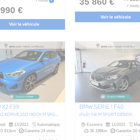
35 860 €
/ mois
i
/ mois
 990 €
Voir le véhicule
Voir le véhicule
 X2 F39
BMW SERIE 1 F40
(F39) X2 XDRIVE 20D 190CH M SPORT BVA8
(F40) 116I M SPORT DESIGN
sel
12/2022
Automatique
Essence
11/2022
Man
3 911km
Garantie 24 mois
36 188km
Garantie 24 