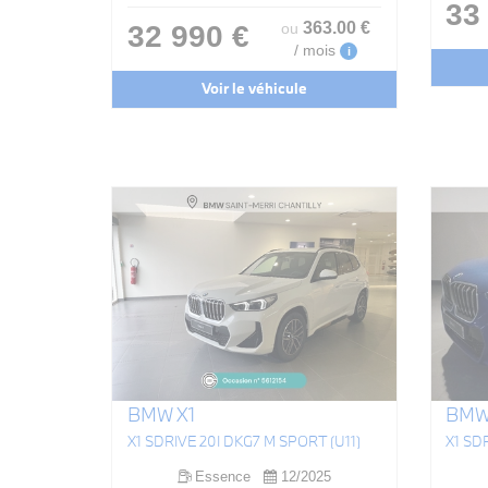
33
363
.00
€
32 990 €
ou
/ mois
i
Voir le véhicule
BMW X1
BMW
X1 SDRIVE 20I DKG7 M SPORT (U11)
X1 SD
Essence
12/2025