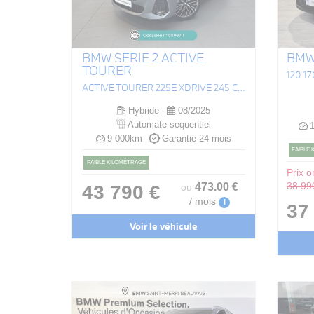
BMW SERIE 2 ACTIVE
BMW 
TOURER
120 1
ACTIVE TOURER 225E XDRIVE 245 CH DKG7 M SPORT
Hybride
08/2025
Automate sequentiel
1
9 000km
Garantie 24 mois
FAIBLE
FAIBLE KILOMÉTRAGE
Prix or
473
.00
€
38 99
43 790 €
ou
/ mois
i
37
Voir le véhicule