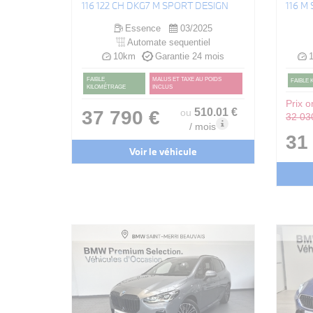
116 122 CH DKG7 M SPORT DESIGN
116 M
Essence
03/2025
Automate sequentiel
10km
Garantie 24 mois
1
FAIBLE
MALUS ET TAXE AU POIDS
FAIBLE
KILOMÉTRAGE
INCLUS
Prix or
510
.01
€
37 790 €
ou
32 03
/ mois
31
Voir le véhicule