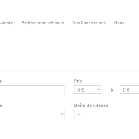
-Vente
Estimer mon véhicule
Nos Concessions
Nous
.
e
Prix
à
ie
Boîte de vitesse