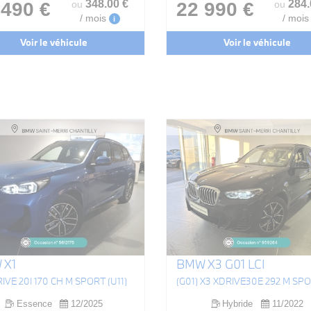
348
.00
€
284
 490 €
22 990 €
ou
ou
/ mois
/ mois
i
Voir le véhicule
Voir le véhicule
 X1
BMW X3 G01 LCI
RIVE 20I 170 CH M SPORT (U11)
Essence
12/2025
Hybride
11/2022