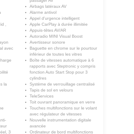
passager AV
Airbags latéraux AV
a
Alarme antivol
Appel d'urgence intelligent
id ,
Apple CarPlay à durée illimitée
Appuis-têtes AV/AR
Autoradio MINI Visual Boost
ayon
Avertisseur sonore
al avec
Baguette en chrome sur le pourtour
inférieur de toutes les vitres
charge
Boîte de vitesses automatique à 6
rapports avec Steptronic y compris
ilité
fonction Auto Start Stop pour 3
cylindres
s la
Système de verrouillage centralisé
Tapis de sol en velours
TeleServices
Toit ouvrant panoramique en verre
me
Touches multifonctions sur le volant
avec régulateur de vitesses
nti-
Nouvelle instrumentation digitale
teur
avancée
éel, 3
Ordinateur de bord multifonctions