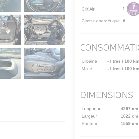
1
Crit'Air
Classe energétique
A
CONSOMMATI
Urbaine
- litres / 100 k
Mixte
- litres / 100 k
DIMENSIONS
Longueur
4297 cm
Largeur
1822 cm
Hauteur
1559 cm