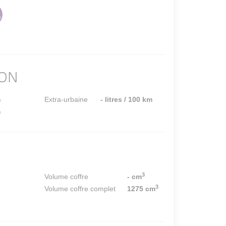
ON
m
Extra-urbaine
- litres / 100 km
m
3
Volume coffre
- cm
3
Volume coffre complet
1275 cm