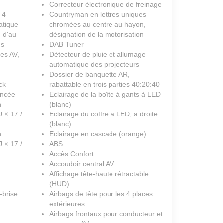
Correcteur électronique de freinage
 4
Countryman en lettres uniques
atique
chromées au centre au hayon,
n d'au
désignation de la motorisation
us
DAB Tuner
tes AV,
Détecteur de pluie et allumage
automatique des projecteurs
Dossier de banquette AR,
ck
rabattable en trois parties 40:20:40
ancée
Eclairage de la boîte à gants à LED
n
(blanc)
 × 17 /
Eclairage du coffre à LED, à droite
(blanc)
n
Eclairage en cascade (orange)
 × 17 /
ABS
Accès Confort
Accoudoir central AV
Affichage tête-haute rétractable
(HUD)
-brise
Airbags de tête pour les 4 places
extérieures
Airbags frontaux pour conducteur et