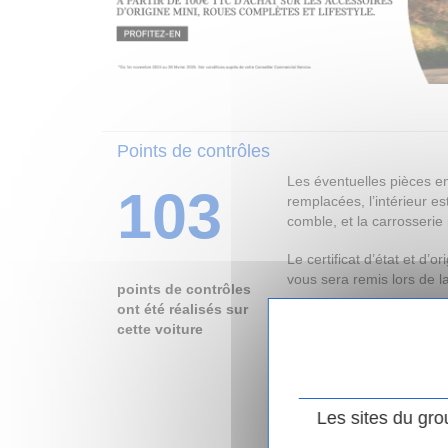
Points de contrôles
Les éventuelles pièces 
103
remplacées, l’intérieur e
comble, et la carrosserie 
Le certificat d’état et d’o
vous sera remis lors de la
points de contrôles
ont été réalisés sur
N’hésitez pas à nous cont
cette voiture
l’origine de ce véhicule, 
réalisés ainsi que les pi
véhicule.
Les sites du gro