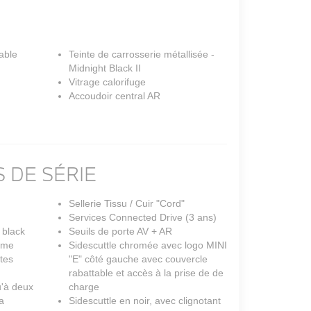
able
Teinte de carrosserie métallisée -
Midnight Black II
Vitrage calorifuge
Accoudoir central AR
 DE SÉRIE
Sellerie Tissu / Cuir "Cord"
Services Connected Drive (3 ans)
 black
Seuils de porte AV + AR
ome
Sidescuttle chromée avec logo MINI
tes
"E" côté gauche avec couvercle
rabattable et accès à la prise de de
u'à deux
charge
a
Sidescuttle en noir, avec clignotant