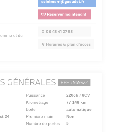
saintmerri@gueudet.fr
Réserver maintenant
06 43 41 27 55
'Homme et du
Horaires & plan d'accès
NS GÉNÉRALES
RÉF. : 959422
Puissance
220ch / 6CV
Kilométrage
77 146 km
Boîte
automatique
xt 24
Première main
Non
Nombre de portes
5