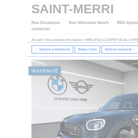
SAINT-MERRI
Nos Occasions
Nos Véhicules Neufs
RDV Après
contacter
Accueil
>
Nos voitures d'occasion
>
MINI (F60) COOPER SE ALL4 PR
Voiture précédente
Retour liste
Voiture suivante
NOUVEAUTÉ