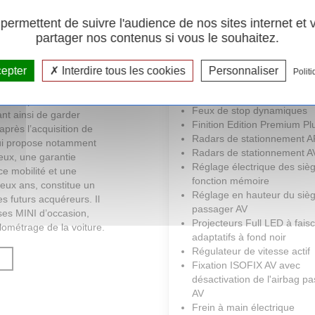
Ecrous de roues antivol
ermettent de suivre l'audience de nos sites internet et
Embout d'echappement bis
partager nos contenus si vous le souhaitez.
en acier inoxydable poli
, profitez des avantages
Embout d'echappement sim
n MINI
certifiée par le
gauche, sans enjoliveur en
cepter
Interdire tous les cookies
Personnaliser
une voiture
Politi
Feux AR à LED avec desig
r le réseau MINI vous
Jack
uses prestations
Feux de stop dynamiques
nt ainsi de garder
Finition Edition Premium Pl
 après l’acquisition de
Radars de stationnement A
 qui propose notamment
Radars de stationnement A
reux, une garantie
Réglage électrique des siè
e mobilité et une
fonction mémoire
deux ans, constitue un
Réglage en hauteur du siè
s futurs acquéreurs. Il
passager AV
es MINI d’occasion,
Projecteurs Full LED à fais
ilométrage de la voiture.
adaptatifs à fond noir
Régulateur de vitesse actif
Fixation ISOFIX AV avec
désactivation de l'airbag p
AV
Frein à main électrique