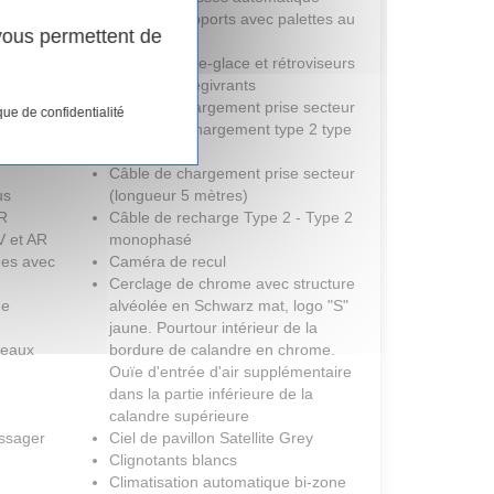
Sport à 8 rapports avec palettes au
 vous permettent de
eauté
volant
Buses de lave-glace et rétroviseurs
ple, à
extérieurs dégivrants
 chrome
Cable de chargement prise secteur
que de confidentialité
n Union
+ câble de chargement type 2 type
2
Câble de chargement prise secteur
us
(longueur 5 mètres)
R
Câble de recharge Type 2 - Type 2
V et AR
monophasé
ges avec
Caméra de recul
Cerclage de chrome avec structure
ge
alvéolée en Schwarz mat, logo "S"
jaune. Pourtour intérieur de la
ceaux
bordure de calandre en chrome.
Ouïe d'entrée d'air supplémentaire
dans la partie inférieure de la
calandre supérieure
assager
Ciel de pavillon Satellite Grey
Clignotants blancs
Climatisation automatique bi-zone