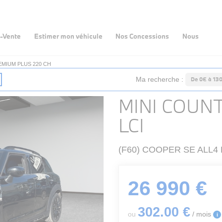
-Vente
Estimer mon véhicule
Nos Concessions
Nous
EMIUM PLUS 220 CH
Ma recherche :
De 0€ à 13
MINI COUN
LCI
(F60) COOPER SE ALL4
26 990 €
302
.00
€
ou
/ mois
i