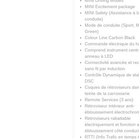
MINI Driving Modes
MINI Excitement package
MINI Safety (Assistance à l
conduite)
Mode de conduite (Sport, M
Green)
Colour Line Carbon Black
Commande électrique du h
Comprend instrument centr
anneau à LED
Connectivité avancée et re
sans fil par induction
Contrôle Dynamique de stab
DSC
Coques de rétroviseurs dan
teinte de la carrosserie
Remote Services (3 ans)
Rétroviseur intérieur anti-
éblouissement électrochro
Rétroviseurs rabattable
électriquement et fonction a
éblouissement côté conduc
RTTI (Info Trafic en temps r