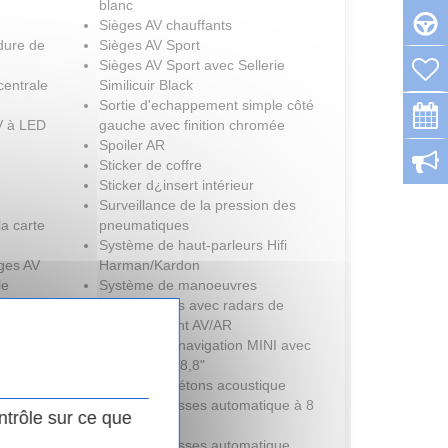
blanc
Sièges AV chauffants
rdure de
Sièges AV Sport
Sièges AV Sport avec Sellerie
centrale
Similicuir Black
Sortie d'echappement simple côté
AV à LED
gauche avec finition chromée
Spoiler AR
Sticker de coffre
Sticker d¿insert intérieur
Surveillance de la pression des
a carte
pneumatiques
Système de haut-parleurs Hifi
ges AV
Harman/Kardon
le
Système de manoeuvres
automatiques avec radars de
 le
stationnement AV/AR
Système de navigation MINI avec
ortes
écran tactile 8,8"
Protection piétons acoustique
es à
Boîte de vitesses automatique à 8
ntrôle sur ce que
rapports
Boîte de vitesses automatique