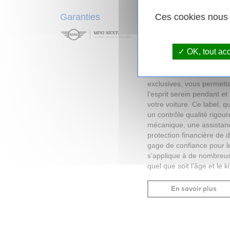
Garanties
Ces cookies nous p
Avec le
label MINI NEXT
d'une
voiture d'occasio
OK, tout ac
réseau MINI.
L’achat d’
d’occasion
labellisée pa
donne accès à de nombre
exclusives, vous permetta
l’esprit serein pendant et
votre voiture. Ce label,
un contrôle qualité rigou
mécanique, une assistanc
protection financière de 
gage de confiance pour le
s’applique à de nombreus
quel que soit l’âge et le k
En savoir plus