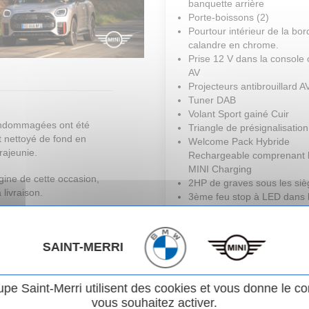
banquette arrière
Porte-boissons (2)
Pourtour intérieur de la bo
calandre en chrome.
Prise 12 V dans la console 
AV
Projecteurs antibrouillard 
Tuner DAB
Volant Sport gainé Cuir
endommagées ont été
Triangle de présignalisation
st nettoyé de fond en
Welcome Pack Hybride
rajeunie.
Rechargeable comprenant l
MINI Charging
rigine de cette occasion,
2HP de graves sous les siè
 livraison.
3ème feu stop à LED dans 
spoiler de toit
acter afin de connaitre
4 anneaux d'arrimage dans
les points de contrôle
coffre
SAINT-MERRI
èces remplacées sur ce
4HP de médiums dans les p
AV/AR
Eclairage intérieur et liseus
upe Saint-Merri utilisent des cookies et vous donne le co
LED à l'AV/à l'AR (blanc)
vous souhaitez activer.
Ecran tactile 8,8"