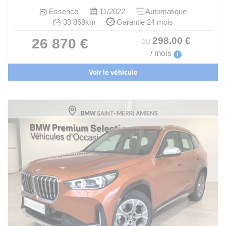
Essence
11/2022
Automatique
33 868km
Garantie 24 mois
298
.00
€
26 870 €
ou
/ mois
i
Voir le véhicule