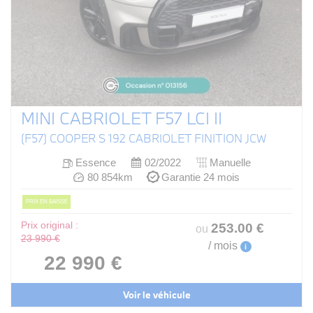
MINI CABRIOLET F57 LCI II
(F57) COOPER S 192 CABRIOLET FINITION JCW
Essence
02/2022
Manuelle
80 854km
Garantie 24 mois
PRIX EN BAISSE
Prix original :
253
.00
€
ou
23 990 €
/ mois
i
22 990 €
Voir le véhicule