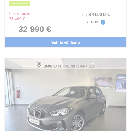
PRIX EN BAISSE
Prix original :
340
.00
€
ou
33 490 €
/ mois
i
32 990 €
Voir le véhicule