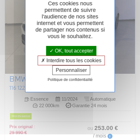
Ces cookies nous
permettent de suivre
l'audience de nos sites
internet et vous permettent
de partager nos contenus si
vous le souhaitez.
OK, tout accepter
Interdire tous les cookies
Personnaliser
BMW SERIE 1 F70
Politique de confidentialité
116 122 CH DKG7 M SPORT DESIGN
Essence
11/2024
Automatique
22 000km
Garantie 24 mois
PRIX EN BAISSE
Prix original :
253
.00
€
ou
29 990 €
/ mois
i