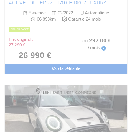
ACTIVE TOURER 220I 170 CH DKG7 LUXURY
Essence
02/2022
Automatique
66 893km
Garantie 24 mois
PRIX EN BAISSE
Prix original :
297
.00
€
ou
27 290 €
/ mois
i
26 990 €
Voir le véhicule