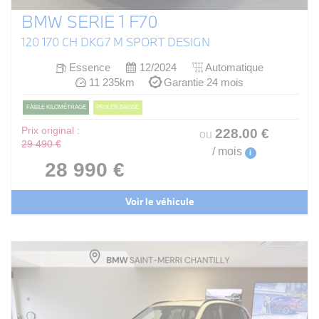
BMW SERIE 1 F70
120 170 CH DKG7 M SPORT DESIGN
Essence
12/2024
Automatique
11 235km
Garantie 24 mois
FAIBLE KILOMÉTRAGE
PRIX EN BAISSE
Prix original :
228
.00
€
ou
29 490 €
/ mois
i
28 990 €
Voir le véhicule