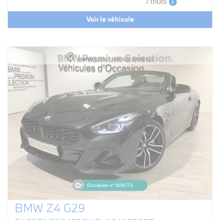
/ mois
i
Voir le véhicule
BMW Z4 G29