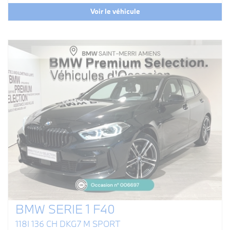
Voir le véhicule
BMW SERIE 1 F40
118I 136 CH DKG7 M SPORT