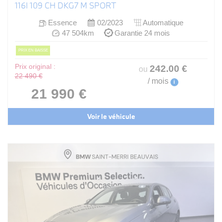
116I 109 CH DKG7 M SPORT
Essence
02/2023
Automatique
47 504km
Garantie 24 mois
PRIX EN BAISSE
Prix original :
242
.00
€
ou
22 490 €
/ mois
i
21 990 €
Voir le véhicule