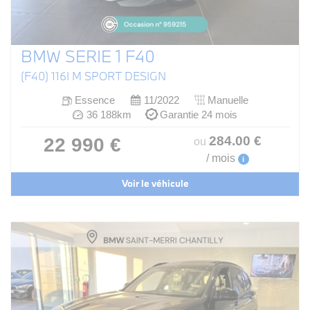
BMW SERIE 1 F40
(F40) 116I M SPORT DESIGN
Essence
11/2022
Manuelle
36 188km
Garantie 24 mois
284
.00
€
22 990 €
ou
/ mois
i
Voir le véhicule