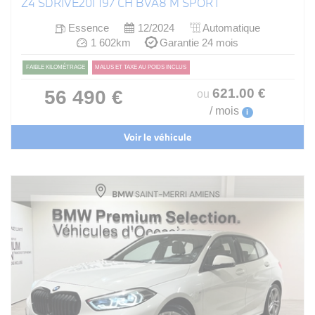
Z4 SDRIVE20I 197 CH BVA8 M SPORT
Essence
12/2024
Automatique
1 602km
Garantie 24 mois
FAIBLE KILOMÉTRAGE
MALUS ET TAXE AU POIDS INCLUS
621
.00
€
56 490 €
ou
/ mois
i
Voir le véhicule