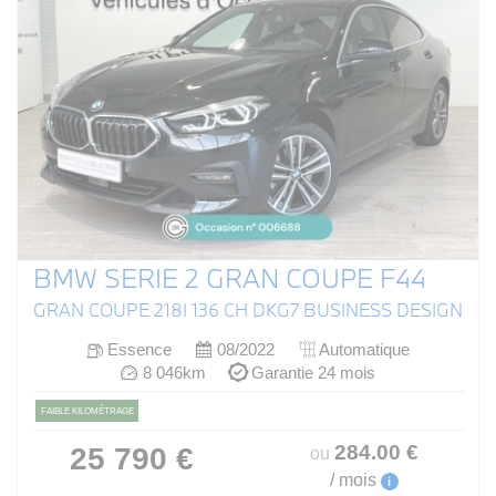
BMW SERIE 2 GRAN COUPE F44
GRAN COUPE 218I 136 CH DKG7 BUSINESS DESIGN
Essence
08/2022
Automatique
8 046km
Garantie 24 mois
FAIBLE KILOMÉTRAGE
284
.00
€
25 790 €
ou
/ mois
i