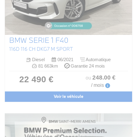
BMW SERIE 1 F40
116D 116 CH DKG7 M SPORT
Diesel
06/2021
Automatique
81 663km
Garantie 24 mois
248
.00
€
22 490 €
ou
/ mois
i
Voir le véhicule