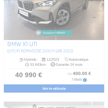
BMW X1 U11
(U11) X1 XDRIVE25E 245CH (AB 2022)
Hybride
12/2023
Automatique
53 643km
Garantie 24 mois
400
.00
€
40 990 €
ou
/ mois
i
Voir le véhicule