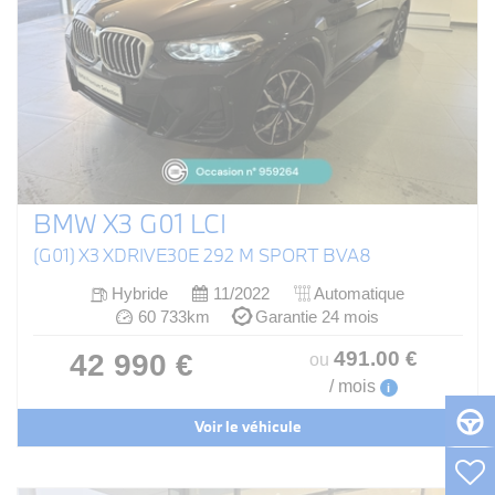
BMW X3 G01 LCI
(G01) X3 XDRIVE30E 292 M SPORT BVA8
Hybride
11/2022
Automatique
60 733km
Garantie 24 mois
491
.00
€
42 990 €
ou
/ mois
i
Voir le véhicule