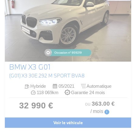
BMW X3 G01
(G01) X3 30E 292 M SPORT BVA8
Hybride
05/2021
Automatique
118 069km
Garantie 24 mois
363
.00
€
32 990 €
ou
/ mois
i
Voir le véhicule