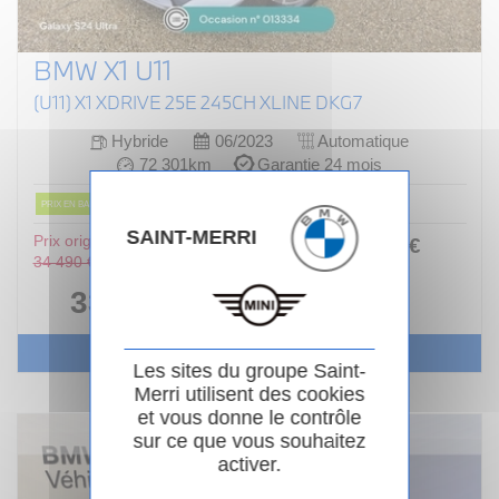
BMW X1 U11
(U11) X1 XDRIVE 25E 245CH XLINE DKG7
Hybride
06/2023
Automatique
72 301km
Garantie 24 mois
PRIX EN BAISSE
SAINT-MERRI
Prix original :
376
.00
€
ou
34 490 €
/ mois
i
33 990 €
Voir le véhicule
Les sites du groupe Saint-
Merri utilisent des cookies
et vous donne le contrôle
sur ce que vous souhaitez
activer.