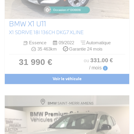
BMW X1 U11
X1 SDRIVE 18I 136CH DKG7 XLINE
Essence
09/2022
Automatique
35 463km
Garantie 24 mois
331
.00
€
31 990 €
ou
/ mois
i
Voir le véhicule