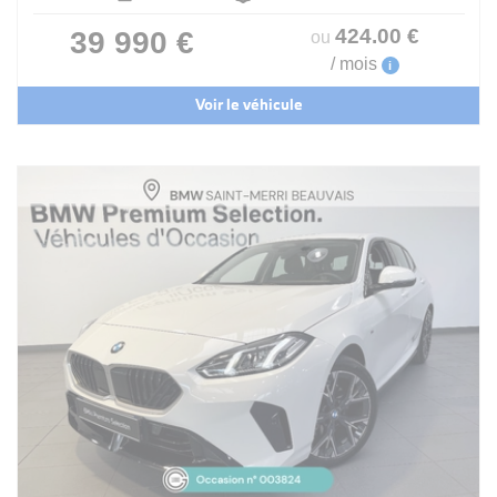
424
.00
€
39 990 €
ou
/ mois
i
Voir le véhicule