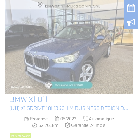
BMW X1 U11
(U11) X1 SDRIVE 18I 136CH M BUSINESS DESIGN DKG7
Essence
05/2023
Automatique
52 761km
Garantie 24 mois
PRIX EN BAISSE