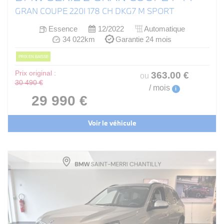
GRAN COUPE 220I 178 CH DKG7 M SPORT
Essence
12/2022
Automatique
34 022km
Garantie 24 mois
PRIX EN BAISSE
Prix original :
363
.00
€
ou
30 490 €
/ mois
i
29 990 €
Voir le véhicule