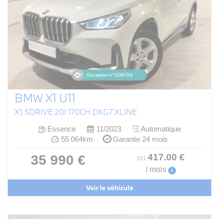
BMW X1 U11
X1 SDRIVE 20I 170CH DKG7 XLINE
Essence
11/2023
Automatique
55 064km
Garantie 24 mois
417
.00
€
35 990 €
ou
/ mois
i
Voir le véhicule