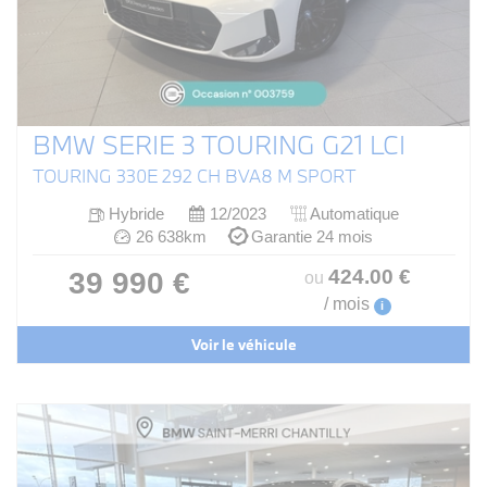
BMW SERIE 3 TOURING G21 LCI
TOURING 330E 292 CH BVA8 M SPORT
Hybride
12/2023
Automatique
26 638km
Garantie 24 mois
424
.00
€
39 990 €
ou
/ mois
i
Voir le véhicule