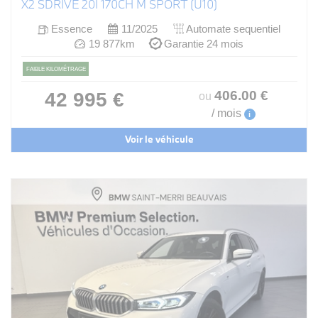
X2 SDRIVE 20I 170CH M SPORT (U10)
Essence
11/2025
Automate sequentiel
19 877km
Garantie 24 mois
FAIBLE KILOMÉTRAGE
406
.00
€
42 995 €
ou
/ mois
i
Voir le véhicule