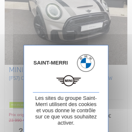
SAINT-MERRI
MINI CABRIOLET F57 LCI II
(F57) COOPER S 192 CABRIOLET FINITION JCW
Essence
02/2022
Manuelle
80 854km
Garantie 24 mois
Les sites du groupe Saint-
Merri utilisent des cookies
PRIX EN BAISSE
et vous donne le contrôle
Prix original :
253
.00
€
ou
sur ce que vous souhaitez
23 990 €
activer.
/ mois
i
22 990 €