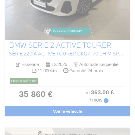
BMW SERIE 2 ACTIVE TOURER
SÉRIE 220IA ACTIVE TOURER DKG7 170 CH M SPORT (U06)
Essence
12/2025
Automate sequentiel
11 000km
Garantie 24 mois
FAIBLE KILOMÉTRAGE
363
.00
€
35 860 €
ou
/ mois
i
Voir le véhicule