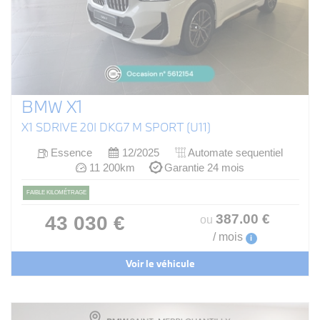
BMW X1
X1 SDRIVE 20I DKG7 M SPORT (U11)
Essence
12/2025
Automate sequentiel
11 200km
Garantie 24 mois
FAIBLE KILOMÉTRAGE
387
.00
€
43 030 €
ou
/ mois
i
Voir le véhicule