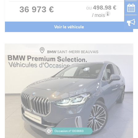
498
.98
€
36 973 €
ou
/ mois
Voir le véhicule