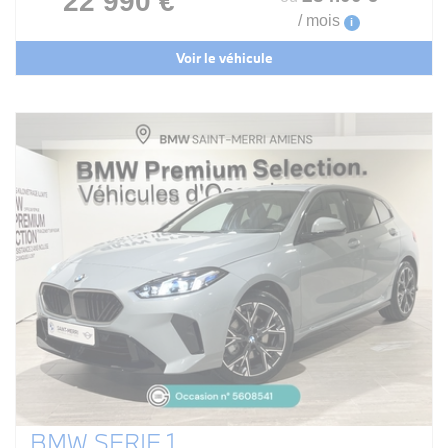
22 990 €
/ mois
i
Voir le véhicule
BMW SERIE 1