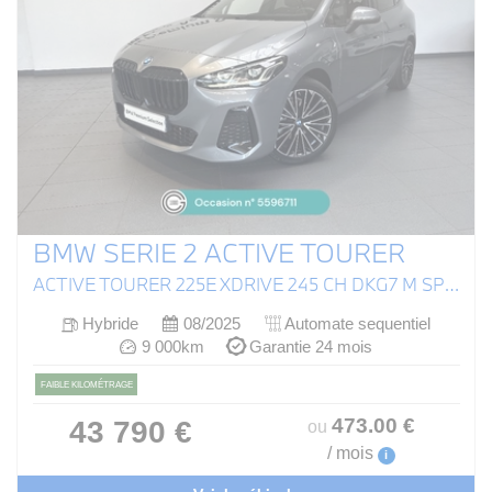
BMW SERIE 2 ACTIVE TOURER
ACTIVE TOURER 225E XDRIVE 245 CH DKG7 M SPORT
Hybride
08/2025
Automate sequentiel
9 000km
Garantie 24 mois
FAIBLE KILOMÉTRAGE
473
.00
€
43 790 €
ou
/ mois
i