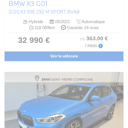
BMW X3 G01
(G01) X3 30E 292 M SPORT BVA8
Hybride
05/2021
Automatique
118 069km
Garantie 24 mois
363
.00
€
32 990 €
ou
/ mois
i
Voir le véhicule