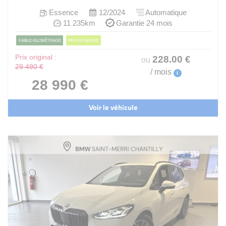
Essence
12/2024
Automatique
11 235km
Garantie 24 mois
FAIBLE KILOMÉTRAGE
PRIX EN BAISSE
Prix original :
228
.00
€
ou
29 490 €
/ mois
i
28 990 €
Voir le véhicule