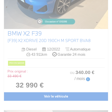
BMW X2 F39
(F39) X2 XDRIVE 20D 190CH M SPORT BVA8
Diesel
12/2022
Automatique
43 911km
Garantie 24 mois
PRIX EN BAISSE
Prix original :
340
.00
€
ou
33 490 €
/ mois
i
32 990 €
Voir le véhicule