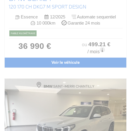
120 170 CH DKG7 M SPORT DESIGN
Essence
12/2025
Automate sequentiel
10 000km
Garantie 24 mois
FAIBLE KILOMÉTRAGE
499
.21
€
36 990 €
ou
/ mois
Voir le véhicule