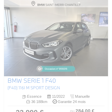
BMW SERIE 1 F40
(F40) 116I M SPORT DESIGN
Essence
11/2022
Manuelle
36 188km
Garantie 24 mois
284
.00
€
ou