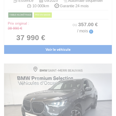
Essence
09/2025
Automate sequentiel
10 000km
Garantie 24 mois
FAIBLE KILOMÉTRAGE
PRIX EN BAISSE
Prix original :
357
.00
€
ou
38 990 €
/ mois
i
37 990 €
Voir le véhicule