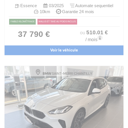
Essence
03/2025
Automate sequentiel
10km
Garantie 24 mois
FAIBLE KILOMÉTRAGE
MALUS ET TAXE AU POIDS INCLUS
510
.01
€
37 790 €
ou
/ mois
Voir le véhicule