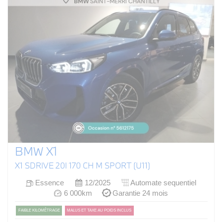
BMW X1
X1 SDRIVE 20I 170 CH M SPORT (U11)
Essence
12/2025
Automate sequentiel
6 000km
Garantie 24 mois
FAIBLE KILOMÉTRAGE
MALUS ET TAXE AU POIDS INCLUS