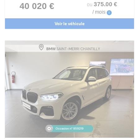
375
.00
€
40 020 €
ou
/ mois
i
Voir le véhicule