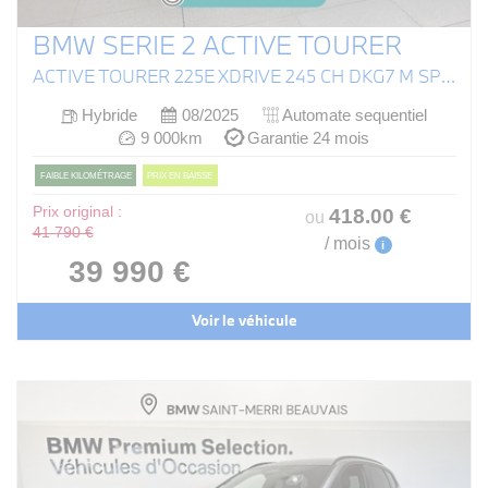
BMW SERIE 2 ACTIVE TOURER
ACTIVE TOURER 225E XDRIVE 245 CH DKG7 M SPORT
Hybride
08/2025
Automate sequentiel
9 000km
Garantie 24 mois
FAIBLE KILOMÉTRAGE
PRIX EN BAISSE
Prix original :
418
.00
€
ou
41 790 €
/ mois
i
39 990 €
Voir le véhicule