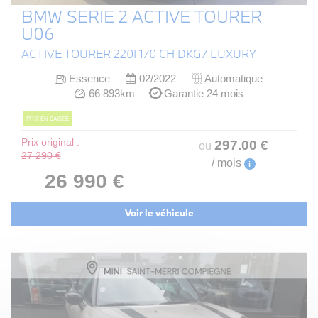
BMW SERIE 2 ACTIVE TOURER
U06
ACTIVE TOURER 220I 170 CH DKG7 LUXURY
Essence
02/2022
Automatique
66 893km
Garantie 24 mois
PRIX EN BAISSE
Prix original :
297
.00
€
ou
27 290 €
/ mois
i
26 990 €
Voir le véhicule