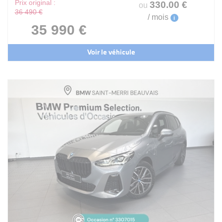
Prix original :
330
.00
€
ou
36 490 €
/ mois
i
35 990 €
Voir le véhicule