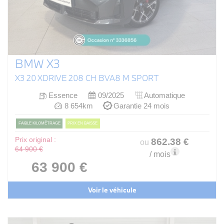
BMW X3
X3 20 XDRIVE 208 CH BVA8 M SPORT
Essence
09/2025
Automatique
8 654km
Garantie 24 mois
FAIBLE KILOMÉTRAGE
PRIX EN BAISSE
Prix original :
862
.38
€
ou
64 900 €
/ mois
63 900 €
Voir le véhicule