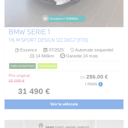
BMW SERIE 1
116 M SPORT DESIGN 122 DKG7 (F70)
Essence
07/2025
Automate sequentiel
14 666km
Garantie 24 mois
FAIBLE KILOMÉTRAGE
PRIX EN BAISSE
Prix original :
286
.00
€
ou
32 030 €
/ mois
i
31 490 €
Voir le véhicule