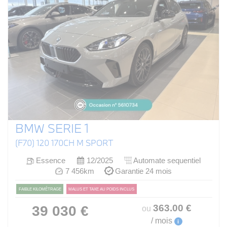
BMW SERIE 1
(F70) 120 170CH M SPORT
Essence
12/2025
Automate sequentiel
7 456km
Garantie 24 mois
FAIBLE KILOMÉTRAGE
MALUS ET TAXE AU POIDS INCLUS
363
.00
€
39 030 €
ou
/ mois
i