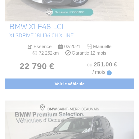
BMW X1 F48 LCI
X1 SDRIVE 18I 136 CH XLINE
Essence
02/2021
Manuelle
72 262km
Garantie 12 mois
251
.00
€
22 790 €
ou
/ mois
i
Voir le véhicule