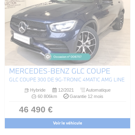
MERCEDES-BENZ GLC COUPE
GLC COUPÉ 300 DE 9G-TRONIC 4MATIC AMG LINE
Hybride
12/2021
Automatique
60 806km
Garantie 12 mois
46 490 €
Voir le véhicule