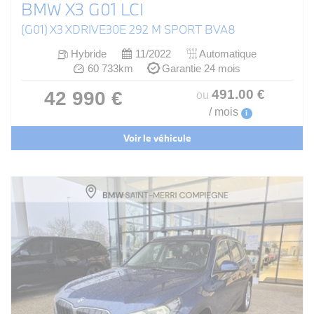
BMW X3 G01 LCI
(G01) X3 XDRIVE30E 292 M SPORT BVA8
Hybride
11/2022
Automatique
60 733km
Garantie 24 mois
491
.00
€
42 990 €
ou
/ mois
i
Voir le véhicule