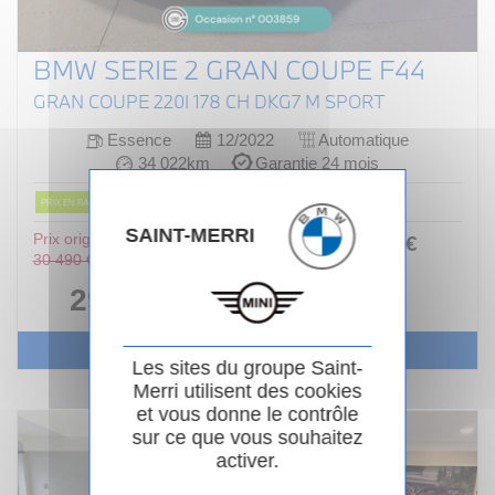
BMW SERIE 2 GRAN COUPE F44
GRAN COUPE 220I 178 CH DKG7 M SPORT
Essence
12/2022
Automatique
34 022km
Garantie 24 mois
PRIX EN BAISSE
SAINT-MERRI
Prix original :
363
.00
€
ou
30 490 €
/ mois
i
29 990 €
Voir le véhicule
Les sites du groupe Saint-
Merri utilisent des cookies
et vous donne le contrôle
sur ce que vous souhaitez
activer.