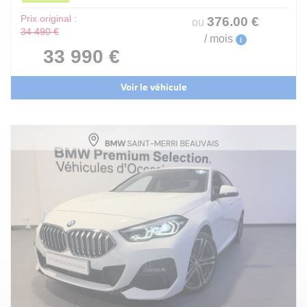
Prix original :
376
.00
€
ou
34 490 €
/ mois
i
33 990 €
Voir le véhicule