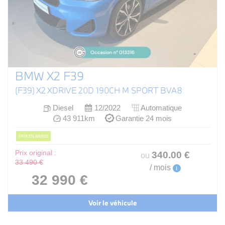
BMW X2 F39
(F39) X2 XDRIVE 20D 190CH M SPORT BVA8
Diesel
12/2022
Automatique
43 911km
Garantie 24 mois
PRIX EN BAISSE
Prix original :
340
.00
€
ou
33 490 €
/ mois
i
32 990 €
Voir le véhicule