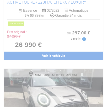
ACTIVE TOURER 220I 170 CH DKG7 LUXURY
Essence
02/2022
Automatique
66 893km
Garantie 24 mois
PRIX EN BAISSE
Prix original :
297
.00
€
ou
27 290 €
/ mois
i
26 990 €
Voir le véhicule