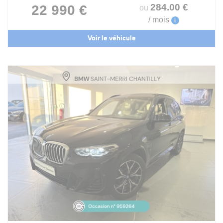
284
.00
€
22 990 €
ou
/ mois
i
Voir le véhicule