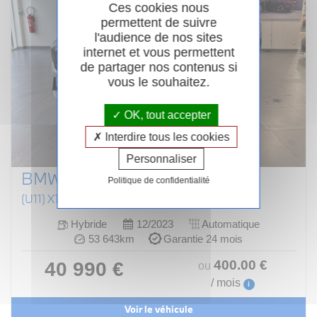
Ces cookies nous
permettent de suivre
l'audience de nos sites
internet et vous permettent
de partager nos contenus si
vous le souhaitez.
OK, tout accepter
Interdire tous les cookies
Personnaliser
BMW X1 U11
Politique de confidentialité
(U11) X1 XDRIVE25E 245CH (AB 2022)
Hybride
12/2023
Automatique
53 643km
Garantie 24 mois
400
.00
€
40 990 €
ou
/ mois
i
Voir le véhicule