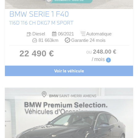
BMW SERIE 1 F40
116D 116 CH DKG7 M SPORT
Diesel
06/2021
Automatique
81 663km
Garantie 24 mois
248
.00
€
22 490 €
ou
/ mois
i
Voir le véhicule