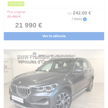
PRIX EN BAISSE
Prix original :
242
.00
€
ou
22 490 €
/ mois
i
21 990 €
Voir le véhicule