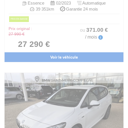
Essence
02/2023
Automatique
39 351km
Garantie 24 mois
PRIX EN BAISSE
Prix original :
371
.00
€
ou
27 990 €
/ mois
i
27 290 €
Voir le véhicule