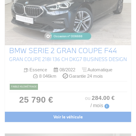
BMW SERIE 2 GRAN COUPE F44
GRAN COUPE 218I 136 CH DKG7 BUSINESS DESIGN
Essence
08/2022
Automatique
8 046km
Garantie 24 mois
FAIBLE KILOMÉTRAGE
284
.00
€
25 790 €
ou
/ mois
i
Voir le véhicule