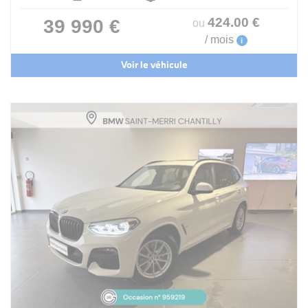
424
.00
€
39 990 €
ou
/ mois
i
Voir le véhicule