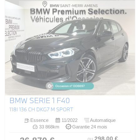
BMW SERIE 1 F40
118I 136 CH DKG7 M SPORT
Essence
11/2022
Automatique
33 868km
Garantie 24 mois
298
.00
€
ou