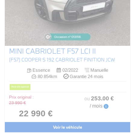
MINI CABRIOLET F57 LCI II
(F57) COOPER S 192 CABRIOLET FINITION JCW
Essence
02/2022
Manuelle
80 854km
Garantie 24 mois
PRIX EN BAISSE
Prix original :
253
.00
€
ou
23 990 €
/ mois
i
22 990 €
Voir le véhicule