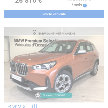
26 870 €
/ mois
i
Voir le véhicule
BMW X1 U11