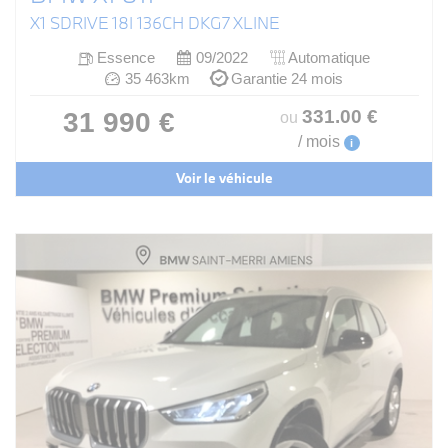
X1 SDRIVE 18I 136CH DKG7 XLINE
Essence
09/2022
Automatique
35 463km
Garantie 24 mois
331
.00
€
31 990 €
ou
/ mois
i
Voir le véhicule