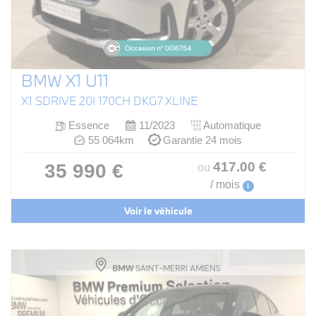
BMW X1 U11
X1 SDRIVE 20I 170CH DKG7 XLINE
Essence
11/2023
Automatique
55 064km
Garantie 24 mois
417
.00
€
35 990 €
ou
/ mois
i
Voir le véhicule