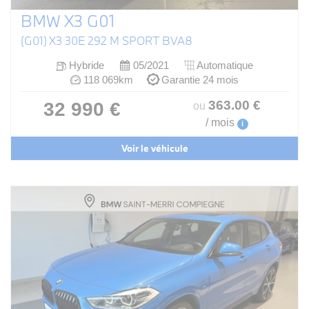
BMW X3 G01
(G01) X3 30E 292 M SPORT BVA8
Hybride
05/2021
Automatique
118 069km
Garantie 24 mois
363
.00
€
32 990 €
ou
/ mois
i
Voir le véhicule