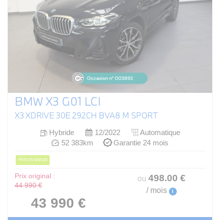
BMW X3 G01 LCI
X3 XDRIVE 30E 292CH BVA8 M SPORT
Hybride
12/2022
Automatique
52 383km
Garantie 24 mois
PRIX EN BAISSE
Prix original :
498
.00
€
ou
44 990 €
/ mois
i
43 990 €