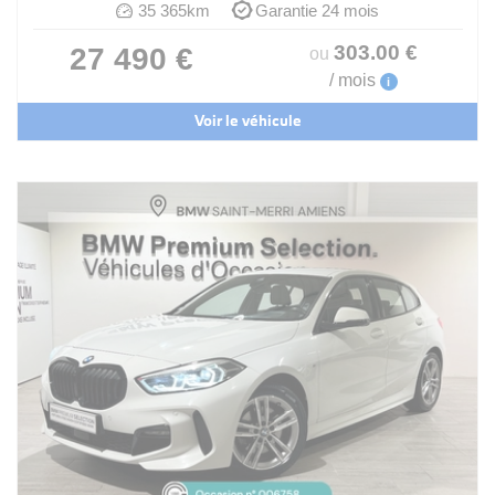
35 365km
Garantie 24 mois
303
.00
€
27 490 €
ou
/ mois
i
Voir le véhicule