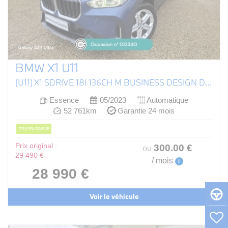
BMW X1 U11
(U11) X1 SDRIVE 18I 136CH M BUSINESS DESIGN DKG7
Essence
05/2023
Automatique
52 761km
Garantie 24 mois
PRIX EN BAISSE
Prix original :
300
.00
€
ou
29 490 €
/ mois
i
28 990 €
Voir le véhicule