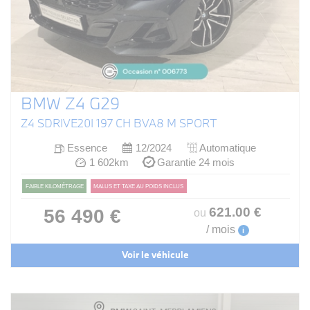
BMW Z4 G29
Z4 SDRIVE20I 197 CH BVA8 M SPORT
Essence
12/2024
Automatique
1 602km
Garantie 24 mois
FAIBLE KILOMÉTRAGE
MALUS ET TAXE AU POIDS INCLUS
621
.00
€
56 490 €
ou
/ mois
i
Voir le véhicule