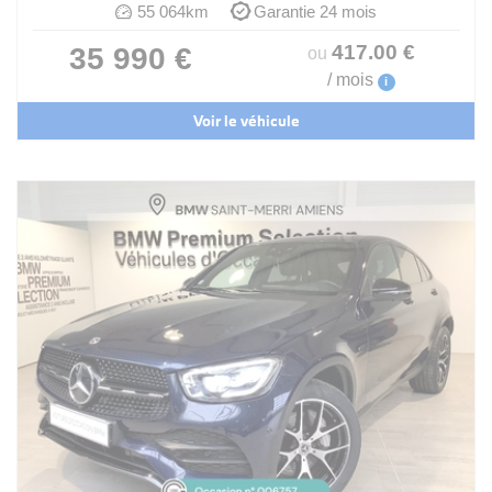
55 064km
Garantie 24 mois
417
.00
€
35 990 €
ou
/ mois
i
Voir le véhicule