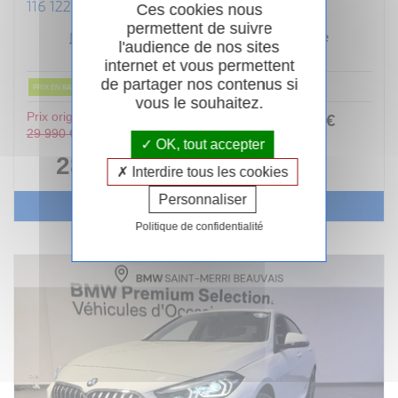
116 122 CH DKG7 M SPORT DESIGN
Ces cookies nous
permettent de suivre
Essence
11/2024
Automatique
l'audience de nos sites
22 000km
Garantie 24 mois
internet et vous permettent
de partager nos contenus si
PRIX EN BAISSE
vous le souhaitez.
Prix original :
253
.00
€
ou
29 990 €
/ mois
OK, tout accepter
i
28 490 €
Interdire tous les cookies
Personnaliser
Voir le véhicule
Politique de confidentialité