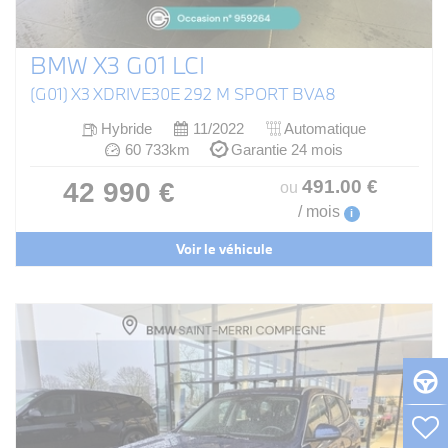
BMW X3 G01 LCI
(G01) X3 XDRIVE30E 292 M SPORT BVA8
Hybride
11/2022
Automatique
60 733km
Garantie 24 mois
491
.00
€
42 990 €
ou
/ mois
i
Voir le véhicule