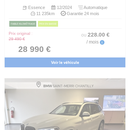
Essence
12/2024
Automatique
11 235km
Garantie 24 mois
FAIBLE KILOMÉTRAGE
PRIX EN BAISSE
Prix original :
228
.00
€
ou
29 490 €
/ mois
i
28 990 €
Voir le véhicule