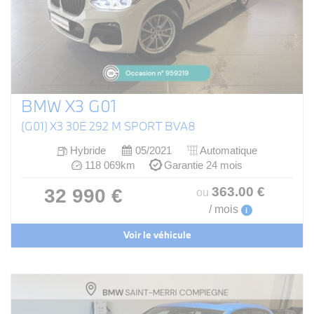
BMW X3 G01
(G01) X3 30E 292 M SPORT BVA8
Hybride
05/2021
Automatique
118 069km
Garantie 24 mois
363
.00
€
32 990 €
ou
/ mois
i
Voir le véhicule