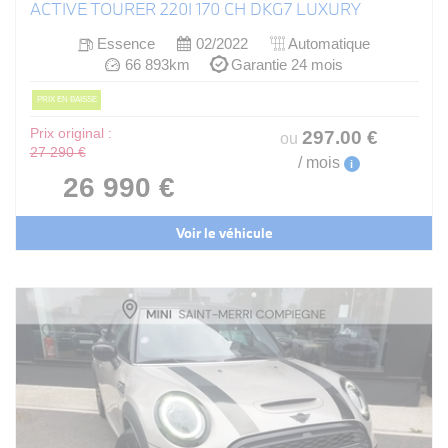
ACTIVE TOURER 220I 170 CH DKG7 LUXURY
Essence
02/2022
Automatique
66 893km
Garantie 24 mois
PRIX EN BAISSE
Prix original :
297
.00
€
ou
27 290 €
/ mois
i
26 990 €
Voir le véhicule