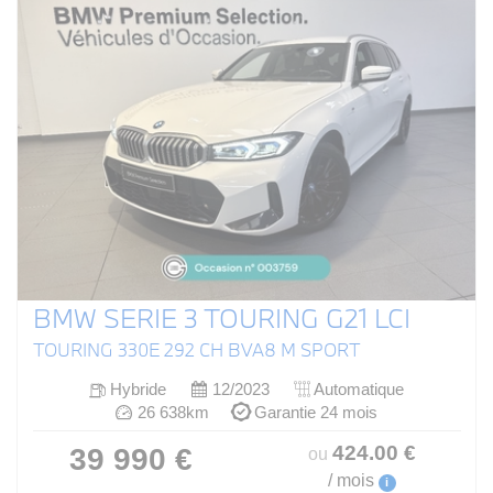
BMW SERIE 3 TOURING G21 LCI
TOURING 330E 292 CH BVA8 M SPORT
Hybride
12/2023
Automatique
26 638km
Garantie 24 mois
424
.00
€
39 990 €
ou
/ mois
i