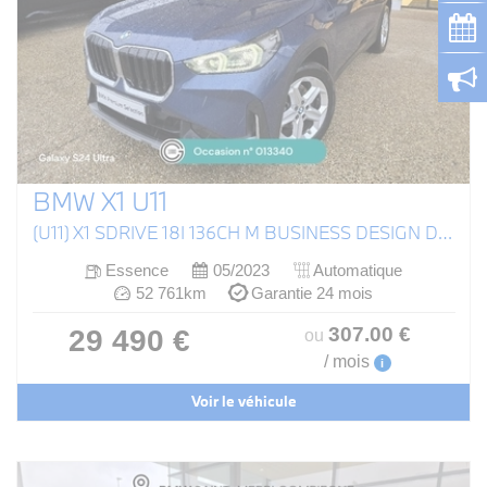
BMW X1 U11
(U11) X1 SDRIVE 18I 136CH M BUSINESS DESIGN DKG7
Essence
05/2023
Automatique
52 761km
Garantie 24 mois
307
.00
€
29 490 €
ou
/ mois
i
Voir le véhicule