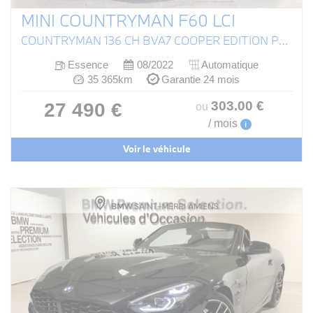
MINI COUNTRYMAN F60 LCI
COUNTRYMAN 136 CH BVA7 COOPER EDITION PREMIUM PLUS
Essence
08/2022
Automatique
35 365km
Garantie 24 mois
303
.00
€
27 490 €
ou
/ mois
i
Voir le véhicule