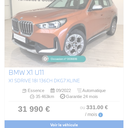
BMW X1 U11
X1 SDRIVE 18I 136CH DKG7 XLINE
Essence
09/2022
Automatique
35 463km
Garantie 24 mois
331
.00
€
31 990 €
ou
/ mois
i
Voir le véhicule