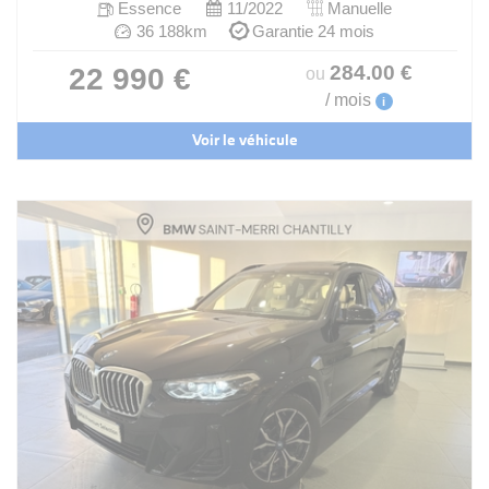
Essence
11/2022
Manuelle
36 188km
Garantie 24 mois
284
.00
€
22 990 €
ou
/ mois
i
Voir le véhicule