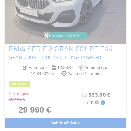
BMW SERIE 2 GRAN COUPE F44
GRAN COUPE 220I 178 CH DKG7 M SPORT
Essence
12/2022
Automatique
34 022km
Garantie 24 mois
PRIX EN BAISSE
Prix original :
363
.00
€
ou
30 490 €
/ mois
i
29 990 €
Voir le véhicule