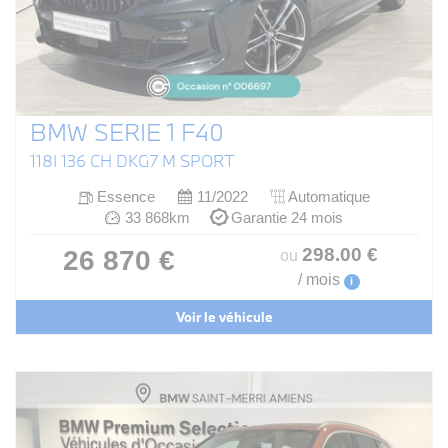
BMW SERIE 1 F40
118I 136 CH DKG7 M SPORT
Essence
11/2022
Automatique
33 868km
Garantie 24 mois
298
.00
€
26 870 €
ou
/ mois
i
Voir le véhicule