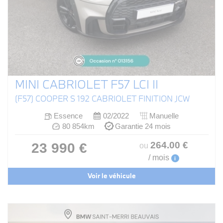
MINI CABRIOLET F57 LCI II
(F57) COOPER S 192 CABRIOLET FINITION JCW
Essence
02/2022
Manuelle
80 854km
Garantie 24 mois
264
.00
€
23 990 €
ou
/ mois
i
Voir le véhicule