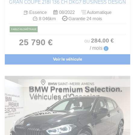
GRAN COUPE 218I 136 CH DKG7 BUSINESS DESIGN
Essence
08/2022
Automatique
8 046km
Garantie 24 mois
FAIBLE KILOMÉTRAGE
284
.00
€
25 790 €
ou
/ mois
i
Voir le véhicule