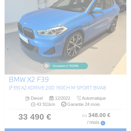
BMW X2 F39
(F39) X2 XDRIVE 20D 190CH M SPORT BVA8
Diesel
12/2022
Automatique
43 911km
Garantie 24 mois
348
.00
€
33 490 €
ou
/ mois
i