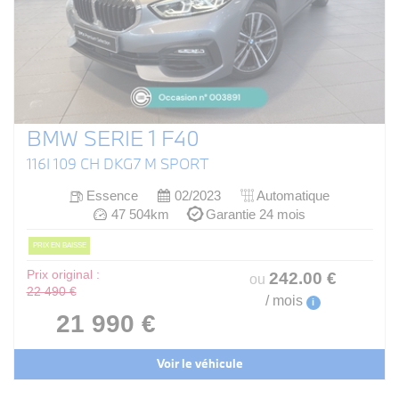
BMW SERIE 1 F40
116I 109 CH DKG7 M SPORT
Essence
02/2023
Automatique
47 504km
Garantie 24 mois
PRIX EN BAISSE
Prix original :
242
.00
€
ou
22 490 €
/ mois
i
21 990 €
Voir le véhicule