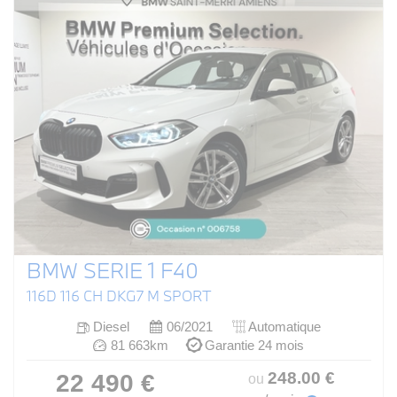
BMW SERIE 1 F40
116D 116 CH DKG7 M SPORT
Diesel
06/2021
Automatique
81 663km
Garantie 24 mois
248
.00
€
22 490 €
ou