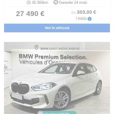
35 365km
Garantie 24 mois
303
.00
€
27 490 €
ou
/ mois
i
Voir le véhicule