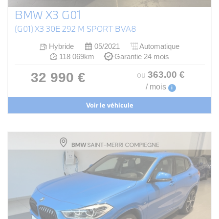
BMW X3 G01
(G01) X3 30E 292 M SPORT BVA8
Hybride
05/2021
Automatique
118 069km
Garantie 24 mois
363
.00
€
32 990 €
ou
/ mois
i
Voir le véhicule