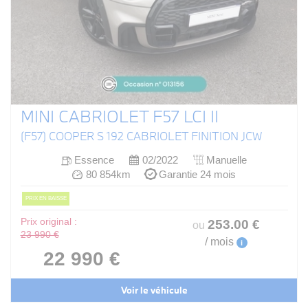
MINI CABRIOLET F57 LCI II
(F57) COOPER S 192 CABRIOLET FINITION JCW
Essence
02/2022
Manuelle
80 854km
Garantie 24 mois
PRIX EN BAISSE
Prix original :
253
.00
€
ou
23 990 €
/ mois
i
22 990 €
Voir le véhicule