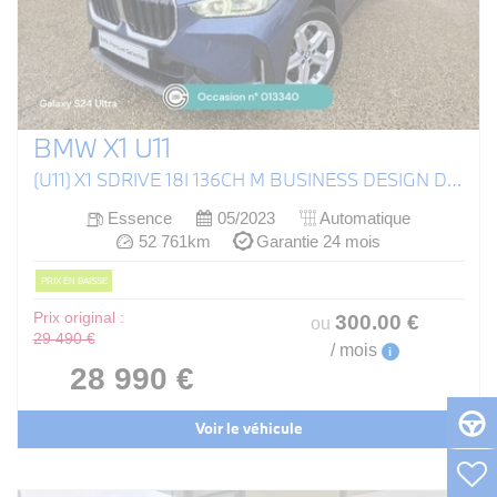
BMW X1 U11
(U11) X1 SDRIVE 18I 136CH M BUSINESS DESIGN DKG7
Essence
05/2023
Automatique
52 761km
Garantie 24 mois
PRIX EN BAISSE
Prix original :
300
.00
€
ou
29 490 €
/ mois
i
28 990 €
Voir le véhicule