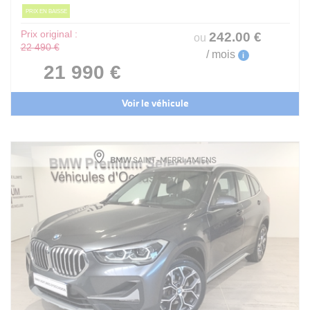
PRIX EN BAISSE
Prix original :
242
.00
€
ou
22 490 €
/ mois
i
21 990 €
Voir le véhicule