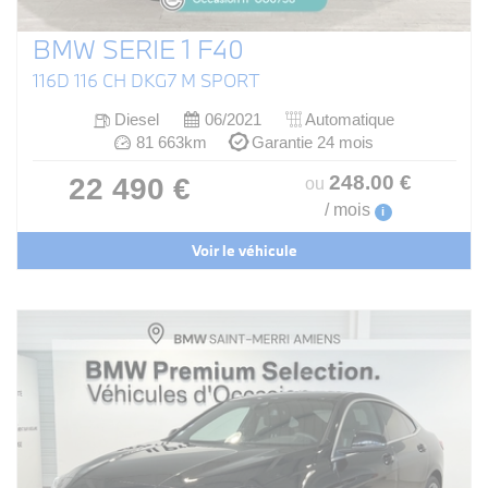
BMW SERIE 1 F40
116D 116 CH DKG7 M SPORT
Diesel
06/2021
Automatique
81 663km
Garantie 24 mois
248
.00
€
22 490 €
ou
/ mois
i
Voir le véhicule