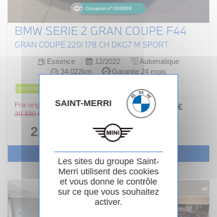
BMW SERIE 2 GRAN COUPE F44
GRAN COUPE 220I 178 CH DKG7 M SPORT
Essence
12/2022
Automatique
34 022km
Garantie 24 mois
PRIX EN BAISSE
SAINT-MERRI
Prix original :
363
.00
€
ou
30 490 €
/ mois
i
29 990 €
Voir le véhicule
Les sites du groupe Saint-
Merri utilisent des cookies
et vous donne le contrôle
sur ce que vous souhaitez
activer.