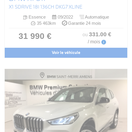
X1 SDRIVE 18I 136CH DKG7 XLINE
Essence
09/2022
Automatique
35 463km
Garantie 24 mois
331
.00
€
31 990 €
ou
/ mois
i
Voir le véhicule