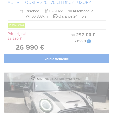
ACTIVE TOURER 220I 170 CH DKG7 LUXURY
Essence
02/2022
Automatique
66 893km
Garantie 24 mois
PRIX EN BAISSE
Prix original :
297
.00
€
ou
27 290 €
/ mois
i
26 990 €
Voir le véhicule