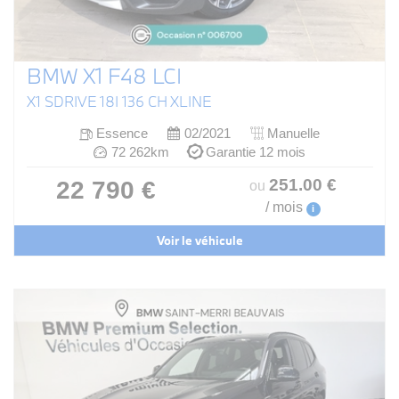
BMW X1 F48 LCI
X1 SDRIVE 18I 136 CH XLINE
Essence
02/2021
Manuelle
72 262km
Garantie 12 mois
251
.00
€
22 790 €
ou
/ mois
i
Voir le véhicule