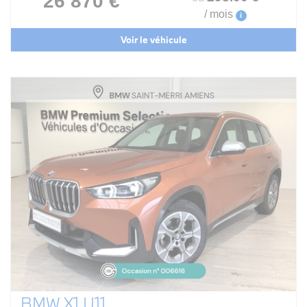
26 870 €
/ mois
i
Voir le véhicule
BMW X1 U11