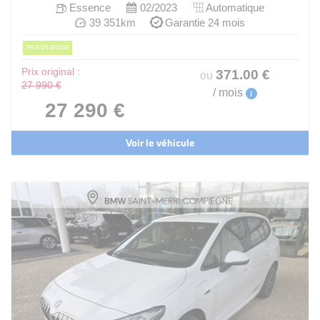
Essence
02/2023
Automatique
39 351km
Garantie 24 mois
PRIX EN BAISSE
Prix original :
371
.00
€
ou
27 990 €
/ mois
i
27 290 €
Voir le véhicule