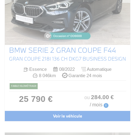
BMW SERIE 2 GRAN COUPE F44
GRAN COUPE 218I 136 CH DKG7 BUSINESS DESIGN
Essence
08/2022
Automatique
8 046km
Garantie 24 mois
FAIBLE KILOMÉTRAGE
284
.00
€
25 790 €
ou
/ mois
i
Voir le véhicule