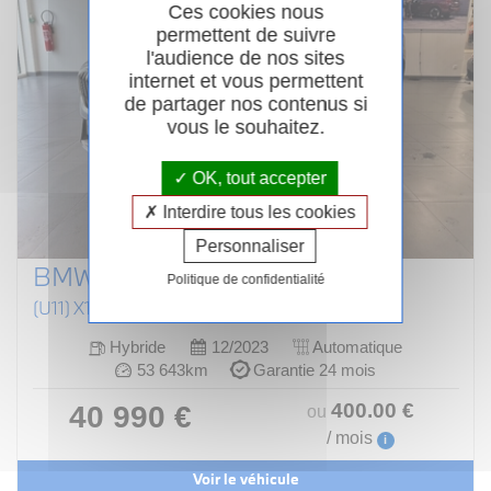
Ces cookies nous
permettent de suivre
l'audience de nos sites
internet et vous permettent
de partager nos contenus si
vous le souhaitez.
OK, tout accepter
Interdire tous les cookies
Personnaliser
BMW X1 U11
Politique de confidentialité
(U11) X1 XDRIVE25E 245CH (AB 2022)
Hybride
12/2023
Automatique
53 643km
Garantie 24 mois
400
.00
€
40 990 €
ou
/ mois
i
Voir le véhicule