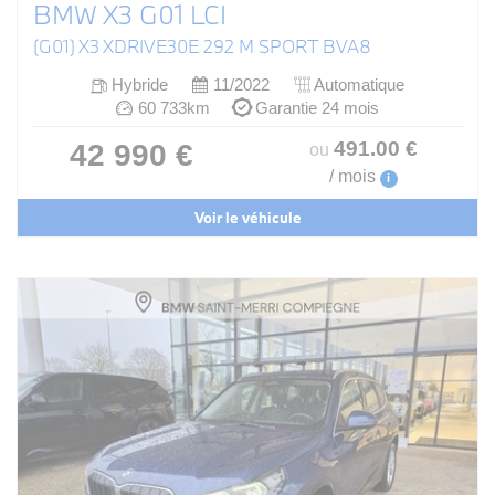
BMW X3 G01 LCI
(G01) X3 XDRIVE30E 292 M SPORT BVA8
Hybride
11/2022
Automatique
60 733km
Garantie 24 mois
491
.00
€
42 990 €
ou
/ mois
i
Voir le véhicule