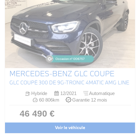
MERCEDES-BENZ GLC COUPE
GLC COUPÉ 300 DE 9G-TRONIC 4MATIC AMG LINE
Hybride
12/2021
Automatique
60 806km
Garantie 12 mois
46 490 €
Voir le véhicule