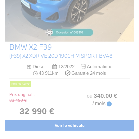
BMW X2 F39
(F39) X2 XDRIVE 20D 190CH M SPORT BVA8
Diesel
12/2022
Automatique
43 911km
Garantie 24 mois
PRIX EN BAISSE
Prix original :
340
.00
€
ou
33 490 €
/ mois
i
32 990 €
Voir le véhicule