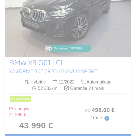
BMW X3 G01 LCI
X3 XDRIVE 30E 292CH BVA8 M SPORT
Hybride
12/2022
Automatique
52 383km
Garantie 24 mois
PRIX EN BAISSE
Prix original :
498
.00
€
ou
44 990 €
/ mois
i
43 990 €