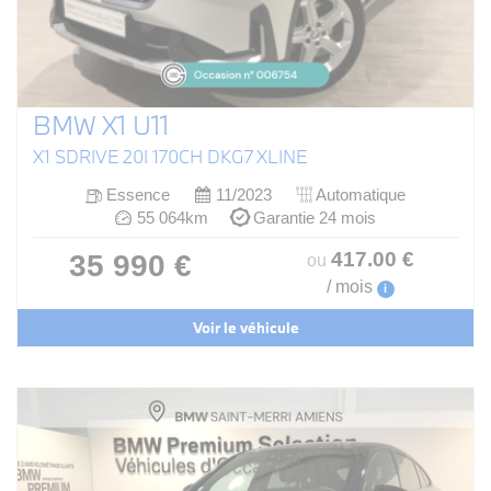
BMW X1 U11
X1 SDRIVE 20I 170CH DKG7 XLINE
Essence
11/2023
Automatique
55 064km
Garantie 24 mois
417
.00
€
35 990 €
ou
/ mois
i
Voir le véhicule