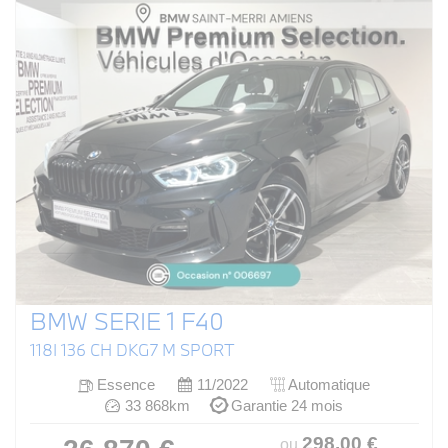
BMW SERIE 1 F40
118I 136 CH DKG7 M SPORT
Essence
11/2022
Automatique
33 868km
Garantie 24 mois
298
.00
€
ou