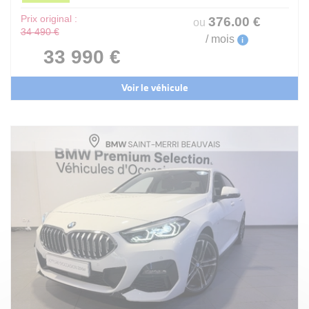
Prix original :
376
.00
€
ou
34 490 €
/ mois
i
33 990 €
Voir le véhicule