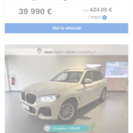
424
.00
€
39 990 €
ou
/ mois
i
Voir le véhicule