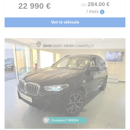
284
.00
€
22 990 €
ou
/ mois
i
Voir le véhicule