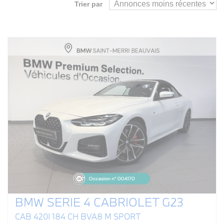
Trier par
BMW SERIE 4 CABRIOLET G23
CAB 420I 184 CH BVA8 M SPORT