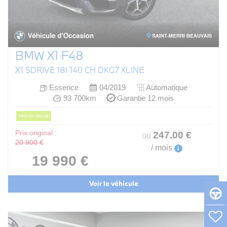
BMW X1 F48
X1 SDRIVE 18I 140 CH DKG7 XLINE
Essence
04/2019
Automatique
93 700km
Garantie 12 mois
PRIX EN BAISSE
Prix original :
247
.00
€
ou
20 900 €
/ mois
i
19 990 €
Voir le véhicule