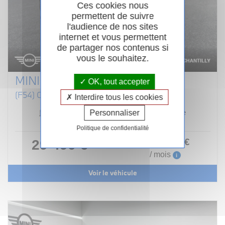
Ces cookies nous
permettent de suivre
l'audience de nos sites
internet et vous permettent
de partager nos contenus si
vous le souhaitez.
MINI CLUBMAN F54 LCI
OK, tout accepter
(F54) COOPER S 178 PREMIUM PLUS BVA7
Interdire tous les cookies
Essence
03/2023
Automatique
Personnaliser
88 206km
Garantie 24 mois
Politique de confidentialité
400
.00
€
29 490 €
ou
/ mois
i
Voir le véhicule