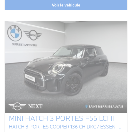
Voir le véhicule
MINI HATCH 3 PORTES F56 LCI II
HATCH 3 PORTES COOPER 136 CH DKG7 ESSENTIAL