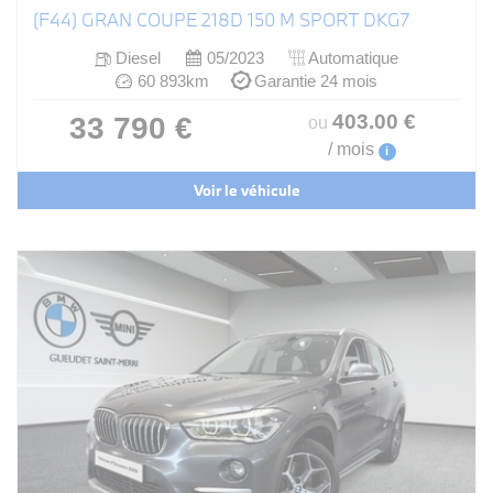
(F44) GRAN COUPE 218D 150 M SPORT DKG7
Diesel
05/2023
Automatique
60 893km
Garantie 24 mois
403
.00
€
33 790 €
ou
/ mois
i
Voir le véhicule