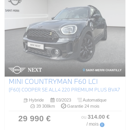
MINI COUNTRYMAN F60 LCI
(F60) COOPER SE ALL4 220 PREMIUM PLUS BVA7
Hybride
03/2023
Automatique
39 308km
Garantie 24 mois
314
.00
€
29 990 €
ou
/ mois
i