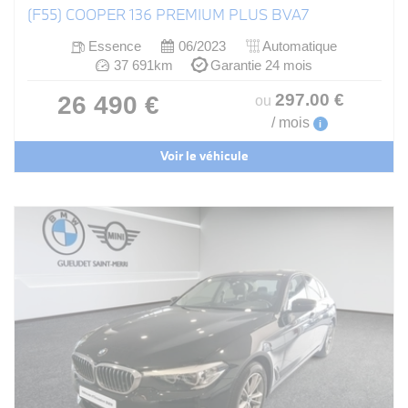
(F55) COOPER 136 PREMIUM PLUS BVA7
Essence
06/2023
Automatique
37 691km
Garantie 24 mois
297
.00
€
26 490 €
ou
/ mois
i
Voir le véhicule