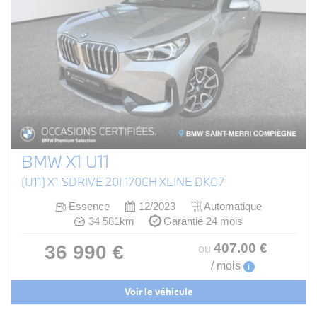
BMW X1 U11
(U11) X1 SDRIVE 20I 170CH XLINE DKG7
Essence
12/2023
Automatique
34 581km
Garantie 24 mois
407
.00
€
36 990 €
ou
/ mois
i
Voir le véhicule