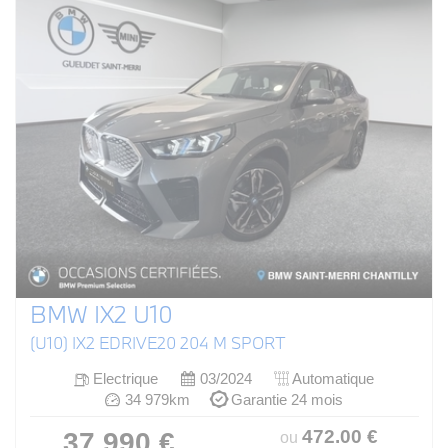
BMW IX2 U10
(U10) IX2 EDRIVE20 204 M SPORT
Electrique
03/2024
Automatique
34 979km
Garantie 24 mois
472
.00
€
37 990 €
ou