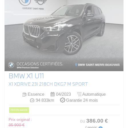
BMW X1 U11
X1 XDRIVE 23I 218CH DKG7 M SPORT
Essence
04/2023
Automatique
94 833km
Garantie 24 mois
PRIX EN BAISSE
Prix original :
386
.00
€
ou
35 900 €
/ mois