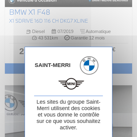
BMW X1 F48
X1 SDRIVE 16D 116 CH DKG7 XLINE
Diesel
07/2019
Automatique
43 531km
Garantie 12 mois
314
.00
€
23 990 €
ou
/ mois
i
SAINT-MERRI
Voir le véhicule
Les sites du groupe Saint-
Merri utilisent des cookies
et vous donne le contrôle
sur ce que vous souhaitez
activer.