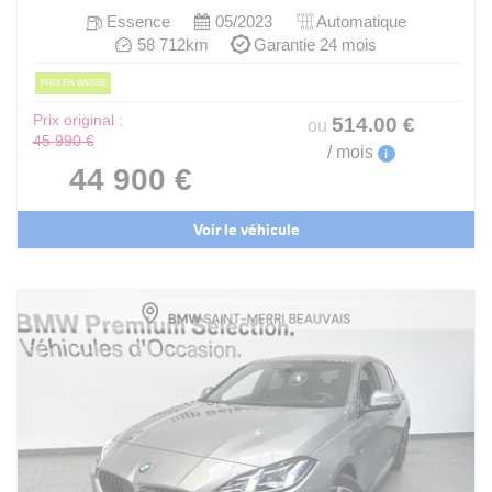
Essence
05/2023
Automatique
58 712km
Garantie 24 mois
PRIX EN BAISSE
Prix original :
514
.00
€
ou
45 990 €
/ mois
i
44 900 €
Voir le véhicule