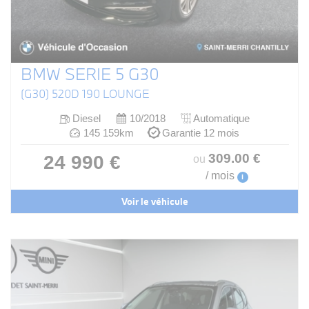
BMW SERIE 5 G30
(G30) 520D 190 LOUNGE
Diesel
10/2018
Automatique
145 159km
Garantie 12 mois
309
.00
€
24 990 €
ou
/ mois
i
Voir le véhicule