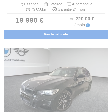
Essence
12/2022
Automatique
73 090km
Garantie 24 mois
220
.00
€
19 990 €
ou
/ mois
i
Voir le véhicule