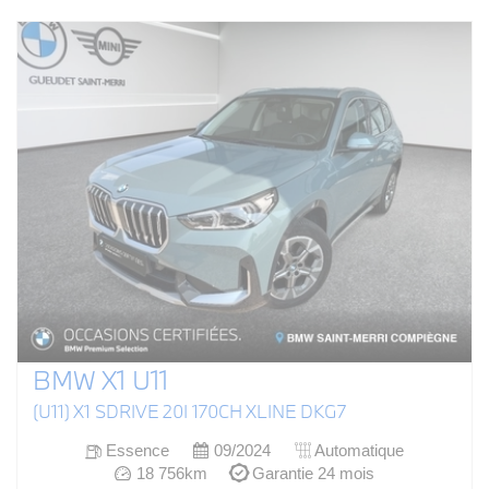
BMW X1 U11
(U11) X1 SDRIVE 20I 170CH XLINE DKG7
Essence
09/2024
Automatique
18 756km
Garantie 24 mois