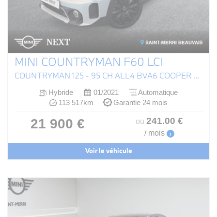
MINI COUNTRYMAN F60 LCI
COUNTRYMAN 125 - 95 CH ALL4 BVA6 COOPER SE EDITION NORTHWOOD
Hybride
01/2021
Automatique
113 517km
Garantie 24 mois
241
.00
€
21 900 €
ou
/ mois
i
Voir le véhicule