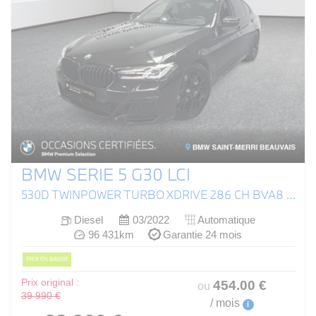
BMW SERIE 5 G30 LCI
530D TWINPOWER TURBO XDRIVE 286 CH BVA8 M SPORT
Diesel
03/2022
Automatique
96 431km
Garantie 24 mois
PRIX EN BAISSE
Prix original :
454
.00
€
ou
39 990 €
/ mois
i