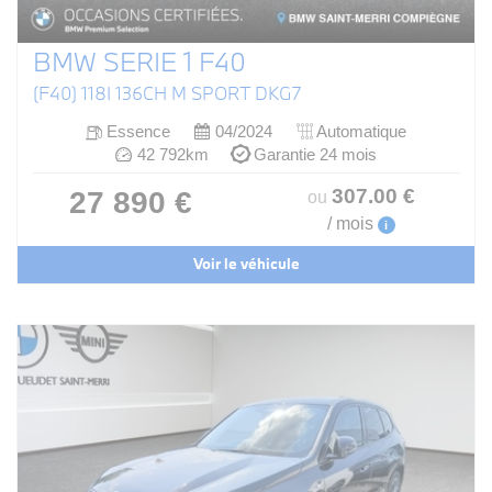
BMW SERIE 1 F40
(F40) 118I 136CH M SPORT DKG7
Essence
04/2024
Automatique
42 792km
Garantie 24 mois
307
.00
€
27 890 €
ou
/ mois
i
Voir le véhicule