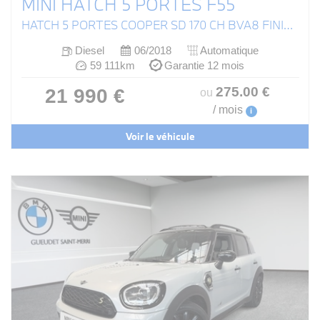
MINI HATCH 5 PORTES F55
HATCH 5 PORTES COOPER SD 170 CH BVA8 FINITION EXQUISITE
Diesel
06/2018
Automatique
59 111km
Garantie 12 mois
275
.00
€
21 990 €
ou
/ mois
i
Voir le véhicule