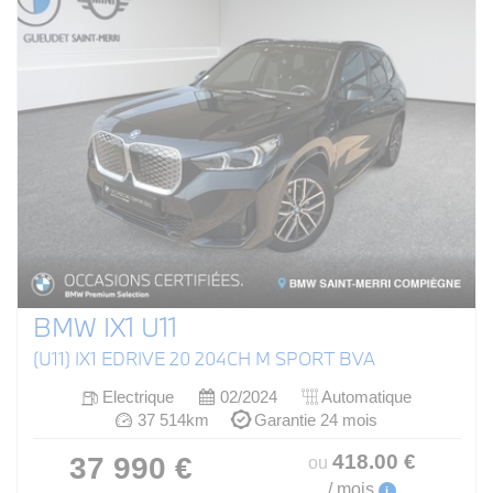
BMW IX1 U11
(U11) IX1 EDRIVE 20 204CH M SPORT BVA
Electrique
02/2024
Automatique
37 514km
Garantie 24 mois
418
.00
€
37 990 €
ou
/ mois
i