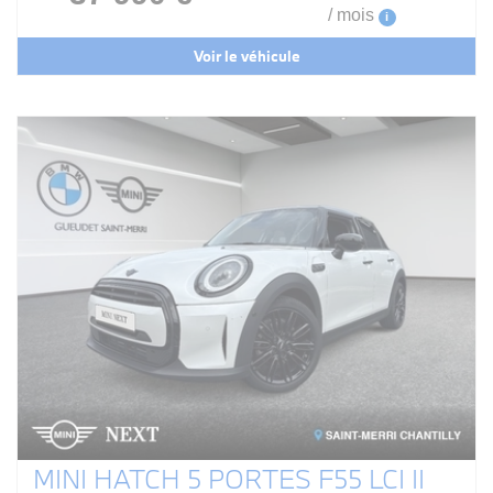
/ mois
i
Voir le véhicule
MINI HATCH 5 PORTES F55 LCI II