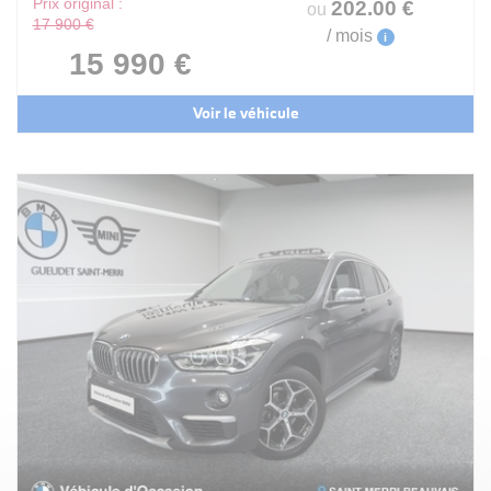
Prix original :
202
.00
€
ou
17 900 €
/ mois
i
15 990 €
Voir le véhicule