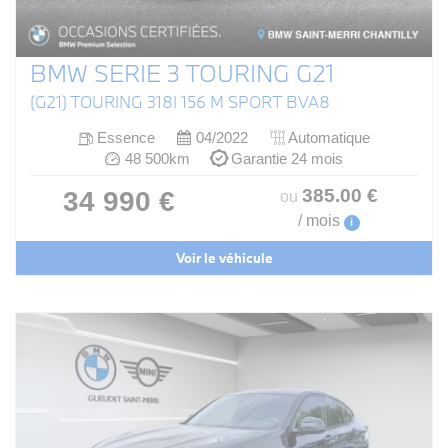
BMW SERIE 3 TOURING G21
(G21) TOURING 318I 156 M SPORT BVA8
Essence
04/2022
Automatique
48 500km
Garantie 24 mois
385
.00
€
34 990 €
ou
/ mois
i
Voir le véhicule