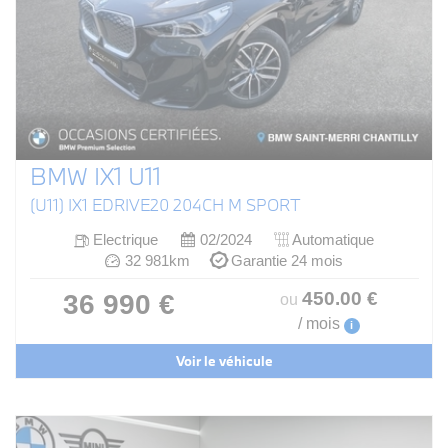
BMW IX1 U11
(U11) IX1 EDRIVE20 204CH M SPORT
Electrique
02/2024
Automatique
32 981km
Garantie 24 mois
450
.00
€
36 990 €
ou
/ mois
i
Voir le véhicule