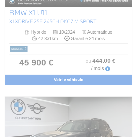
BMW X1 U11
X1 XDRIVE 25E 245CH DKG7 M SPORT
Hybride
10/2024
Automatique
42 331km
Garantie 24 mois
NOUVEAUTÉ
444
.00
€
45 900 €
ou
/ mois
i
Voir le véhicule