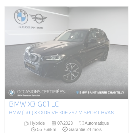
BMW X3 G01 LCI
BMW (G01) X3 XDRIVE 30E 292 M SPORT BVA8
Hybride
07/2023
Automatique
55 768km
Garantie 24 mois