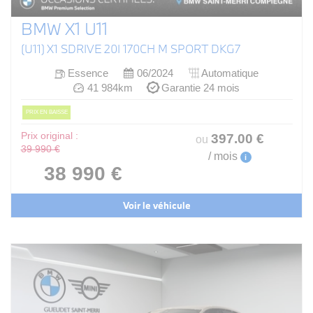
BMW X1 U11
(U11) X1 SDRIVE 20I 170CH M SPORT DKG7
Essence
06/2024
Automatique
41 984km
Garantie 24 mois
PRIX EN BAISSE
Prix original :
397
.00
€
ou
39 990 €
/ mois
i
38 990 €
Voir le véhicule