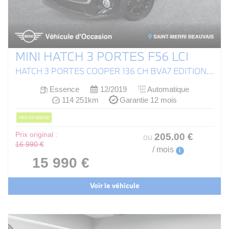
MINI HATCH 3 PORTES F56 LCI
HATCH 3 PORTES COOPER 136 CH BVA7 EDITION HEDDON STREET
Essence
12/2019
Automatique
114 251km
Garantie 12 mois
PRIX EN BAISSE
Prix original :
205
.00
€
ou
16 990 €
/ mois
i
15 990 €
Voir le véhicule