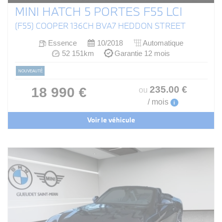
MINI HATCH 5 PORTES F55 LCI
(F55) COOPER 136CH BVA7 HEDDON STREET
Essence
10/2018
Automatique
52 151km
Garantie 12 mois
NOUVEAUTÉ
235
.00
€
18 990 €
ou
/ mois
i
Voir le véhicule