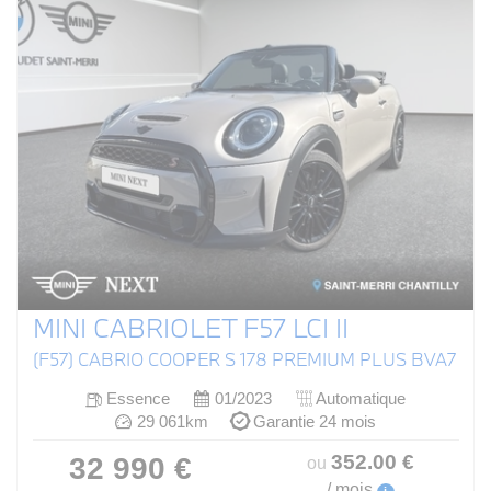
MINI CABRIOLET F57 LCI II
(F57) CABRIO COOPER S 178 PREMIUM PLUS BVA7
Essence
01/2023
Automatique
29 061km
Garantie 24 mois
352
.00
€
32 990 €
ou
/ mois