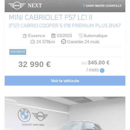
MINI CABRIOLET F57 LCI II
(F57) CABRIO COOPER S 178 PREMIUM PLUS BVA7
Essence
03/2023
Automatique
24 378km
Garantie 24 mois
NOUVEAUTÉ
345
.00
€
32 990 €
ou
/ mois
i
Voir le véhicule