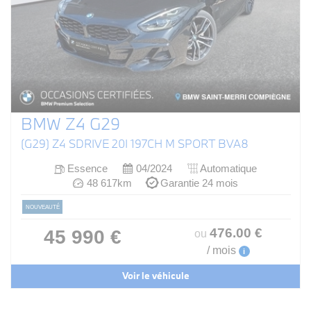
BMW Z4 G29
(G29) Z4 SDRIVE 20I 197CH M SPORT BVA8
Essence
04/2024
Automatique
48 617km
Garantie 24 mois
NOUVEAUTÉ
476
.00
€
45 990 €
ou
/ mois
i
Voir le véhicule