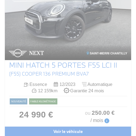
MINI HATCH 5 PORTES F55 LCI II
(F55) COOPER 136 PREMIUM BVA7
Essence
12/2023
Automatique
12 159km
Garantie 24 mois
NOUVEAUTÉ
FAIBLE KILOMÉTRAGE
250
.00
€
24 990 €
ou
/ mois
i
Voir le véhicule