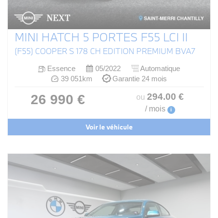
MINI HATCH 5 PORTES F55 LCI II
(F55) COOPER S 178 CH EDITION PREMIUM BVA7
Essence
05/2022
Automatique
39 051km
Garantie 24 mois
294
.00
€
26 990 €
ou
/ mois
i
Voir le véhicule