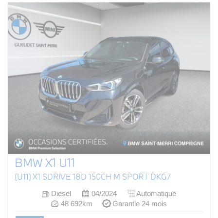
BMW X1 U11
(U11) X1 SDRIVE 18D 150CH M SPORT DKG7
Diesel
04/2024
Automatique
48 692km
Garantie 24 mois