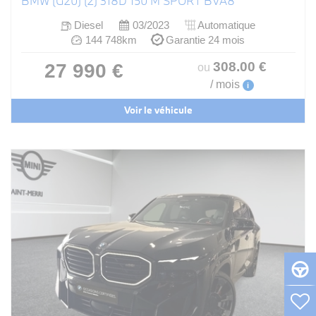
BMW (G20) (2) 318D 150 M SPORT BVA8
Diesel
03/2023
Automatique
144 748km
Garantie 24 mois
308
.00
€
27 990 €
ou
/ mois
i
Voir le véhicule