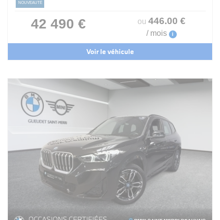
NOUVEAUTÉ
446
.00
€
42 490 €
ou
/ mois
i
Voir le véhicule