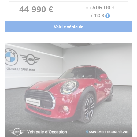
506
.00
€
44 990 €
ou
/ mois
i
Voir le véhicule