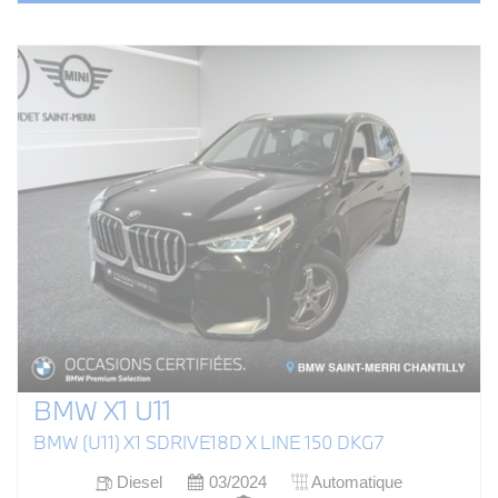
BMW X1 U11
BMW (U11) X1 SDRIVE18D X LINE 150 DKG7
Diesel
03/2024
Automatique