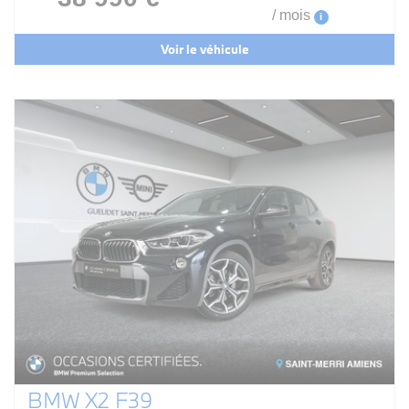
/ mois
i
Voir le véhicule
BMW X2 F39