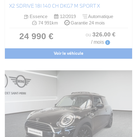
X2 SDRIVE 18I 140 CH DKG7 M SPORT X
Essence
12/2019
Automatique
74 991km
Garantie 24 mois
326
.00
€
24 990 €
ou
/ mois
i
Voir le véhicule