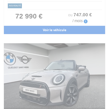
NOUVEAUTÉ
747
.00
€
72 990 €
ou
/ mois
i
Voir le véhicule