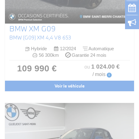
BMW XM G09
BMW (G09) XM 4,4 V8 653
Hybride
12/2024
Automatique
56 300km
Garantie 24 mois
1 024
.00
€
109 990 €
ou
/ mois
i
Voir le véhicule