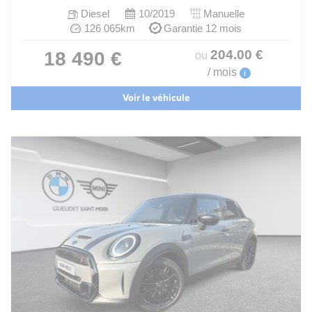
Diesel
10/2019
Manuelle
126 065km
Garantie 12 mois
204
.00
€
18 490 €
ou
/ mois
i
Voir le véhicule