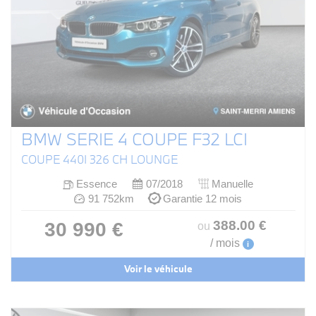
BMW SERIE 4 COUPE F32 LCI
COUPE 440I 326 CH LOUNGE
Essence
07/2018
Manuelle
91 752km
Garantie 12 mois
388
.00
€
30 990 €
ou
/ mois
i
Voir le véhicule