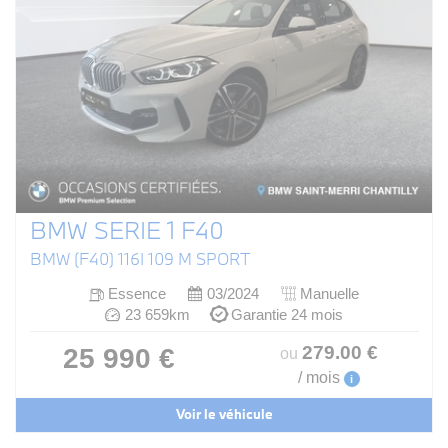
BMW SERIE 1 F40
BMW (F40) 116I 109 M SPORT
Essence
03/2024
Manuelle
23 659km
Garantie 24 mois
279
.00
€
25 990 €
ou
/ mois
i
Voir le véhicule