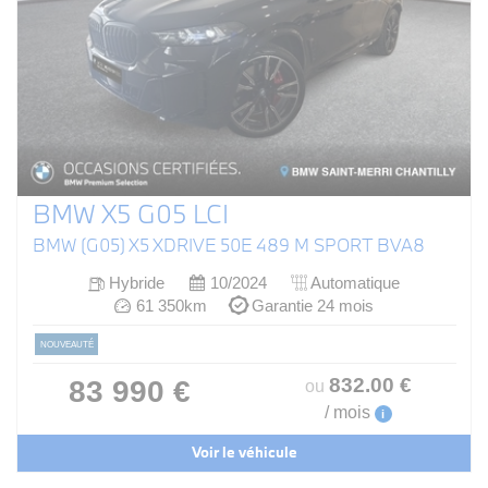
BMW X5 G05 LCI
BMW (G05) X5 XDRIVE 50E 489 M SPORT BVA8
Hybride
10/2024
Automatique
61 350km
Garantie 24 mois
NOUVEAUTÉ
832
.00
€
83 990 €
ou
/ mois
i
Voir le véhicule