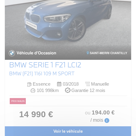
BMW SERIE 1 F21 LCI2
BMW (F21) 116I 109 M SPORT
Essence
03/2018
Manuelle
101 998km
Garantie 12 mois
PRIX MALIN
194
.00
€
14 990 €
ou
/ mois
i
Voir le véhicule