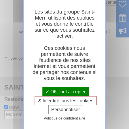
Trier par
Les sites du groupe Saint-
Merri utilisent des cookies
et vous donne le contrôle
sur ce que vous souhaitez
Vous souhaitez recevoir nos nouveaux véhicules ?
activer.
Créer une alerte
Ces cookies nous
permettent de suivre
** : voir conditions sur la fiche du véhicule
l'audience de nos sites
internet et vous permettent
de partager nos contenus si
vous le souhaitez.
SAINT-MERRI
OK, tout accepter
Restons en contact avec la newsletter
Interdire tous les cookies
BMW
MINI
Personnaliser
M'inscrire
Politique de confidentialité