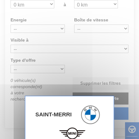
à
Energie
Boîte de vitesse
Visible à
Type d'offre
0
véhicule(s)
Supprimer les filtres
corresponde(nt)
à votre
Créer une alerte
recherche
Rechercher
SAINT-MERRI