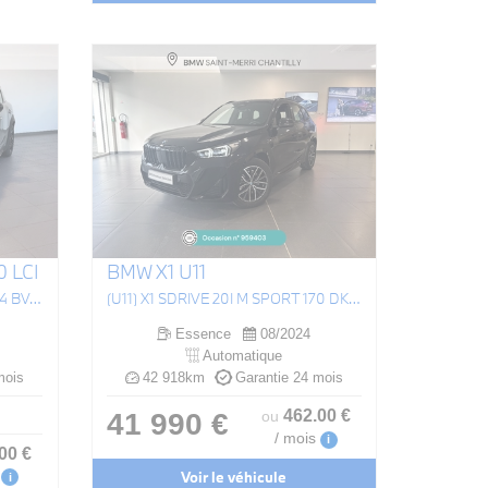
 LCI
BMW X1 U11
COUNTRYMAN 125 - 95 CH ALL4 BVA6 COOPER SE EDITION PREMIUM PLUS
(U11) X1 SDRIVE 20I M SPORT 170 DKG7
Essence
08/2024
Automatique
mois
42 918km
Garantie 24 mois
462
.00
€
41 990 €
ou
/ mois
i
.00
€
Voir le véhicule
i