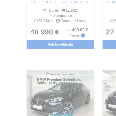
(U11) X1 XDRIVE25E 245CH (AB 2022)
Hybride
12/2023
Automatique
53 643km
Garantie 24 mois
3
400
.00
€
40 990 €
27
ou
/ mois
i
Voir le véhicule