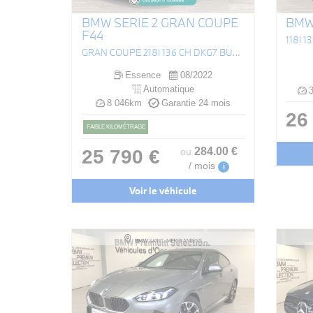
BMW SERIE 2 GRAN COUPE
BMW 
F44
118I 
GRAN COUPE 218I 136 CH DKG7 BUSINESS DESIGN
Essence
08/2022
Automatique
3
8 046km
Garantie 24 mois
26
FAIBLE KILOMÉTRAGE
284
.00
€
25 790 €
ou
/ mois
i
Voir le véhicule