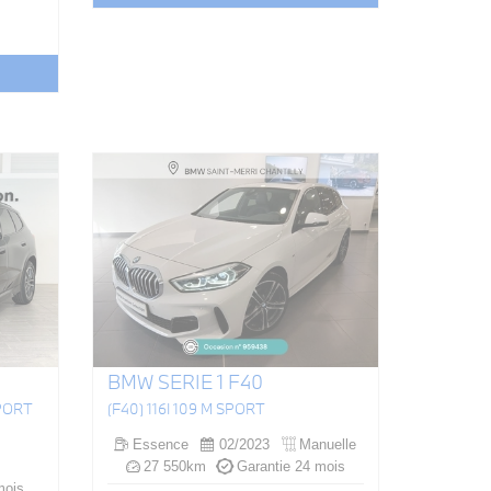
BMW SERIE 1 F40
SPORT
(F40) 116I 109 M SPORT
Essence
02/2023
Manuelle
27 550km
Garantie 24 mois
mois