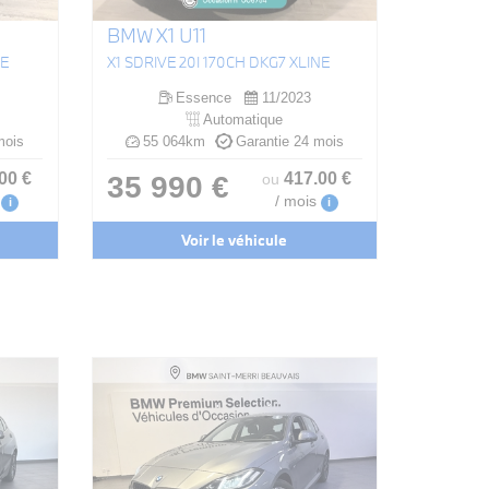
BMW X1 U11
NE
X1 SDRIVE 20I 170CH DKG7 XLINE
Essence
11/2023
Automatique
mois
55 064km
Garantie 24 mois
.00
€
417
.00
€
35 990 €
ou
/ mois
i
i
Voir le véhicule