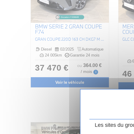
BMW SERIE 2 GRAN COUPE
MER
F74
COU
GRAN COUPE 220D 163 CH DKG7 M SPORT
Diesel
02/2025
Automatique
24 005km
Garantie 24 mois
6
364
.00
€
37 470 €
ou
46
/ mois
i
Voir le véhicule
Les sites du gro