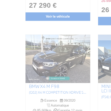
26 99
27 290 €
26
Voir le véhicule
BMW X4 M F98
MINI
LCI II
(G02) X4 M COMPETITION XDRIVE 510CH BVA8
(F56)
Essence
09/2020
Automatique
85 669km
Garantie 12 mois