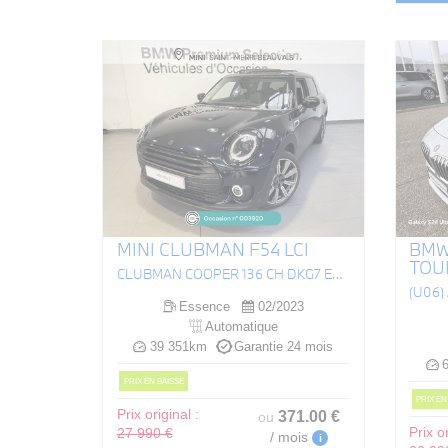
MINI CLUBMAN F54 LCI
BMW 
TOU
CLUBMAN COOPER 136 CH DKG7 EDITION PREMIUM PLUS
Essence
02/2023
Automatique
39 351km
Garantie 24 mois
6
PRIX EN BAISSE
PRIX EN
Prix original :
371
.00
€
ou
Prix or
27 990 €
/ mois
i