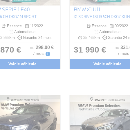
SERIE 1 F40
BMW X1 U11
136 CH DKG7 M SPORT
X1 SDRIVE 18I 136CH DKG7 XLI
Essence
11/2022
Essence
09/2022
Automatique
Automatique
3 868km
Garantie 24 mois
35 463km
Garantie 24 
298
.00
€
331
 870 €
31 990 €
ou
ou
/ mois
/ mois
i
Voir le véhicule
Voir le véhicule