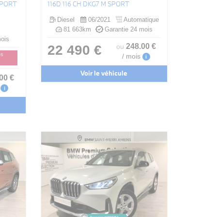
SPORT
116D 116 CH DKG7 M SPORT
Diesel
06/2021
Automatique
81 663km
Garantie 24 mois
ois
248
.00
€
22 490 €
ou
/ mois
DS
i
Voir le véhicule
.00
€
i