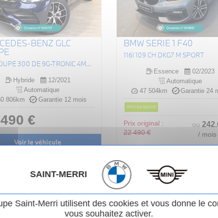
CEDES-BENZ GLC
BMW SERIE 1 F40
PE
116I 109 CH DKG7 M SPORT
GLC COUPÉ 300 DE 9G-TRONIC 4MATIC AMG LINE
Essence
02/2023
Hybride
12/2021
Automatique
Automatique
47 504km
Garantie 24 
0 806km
Garantie 12 mois
PRIX EN BAISSE
 490 €
Prix original :
242
ou
22 490 €
/ mois
Voir le véhicule
21 990 €
Voir le véhicule
SAINT-MERRI
upe Saint-Merri utilisent des cookies et vous donne le co
vous souhaitez activer.