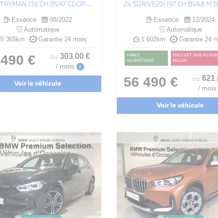
COUNTRYMAN 136 CH BVA7 COOPER EDITION PREMIUM PLUS
Z4 SDRIVE20I 197 CH BVA8 M 
Essence
08/2022
Essence
12/2024
Automatique
Automatique
5 365km
Garantie 24 mois
1 602km
Garantie 24 m
303
.00
€
 490 €
ou
FAIBLE
MALUS ET TAXE AU POI
KILOMÉTRAGE
INCLUS
/ mois
i
621
56 490 €
ou
Voir le véhicule
/ mois
Voir le véhicule