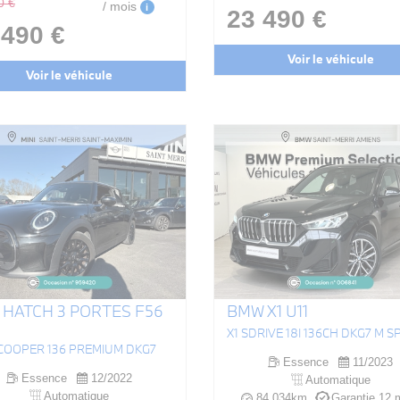
0 €
/ mois
i
23 490 €
 490 €
Voir le véhicule
Voir le véhicule
 HATCH 3 PORTES F56
BMW X1 U11
X1 SDRIVE 18I 136CH DKG7 M 
 COOPER 136 PREMIUM DKG7
Essence
11/2023
Essence
12/2022
Automatique
Automatique
84 034km
Garantie 12 