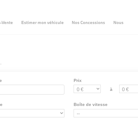
-Vente
Estimer mon véhicule
Nos Concessions
Nous
.
e
Prix
à
ie
Boîte de vitesse