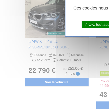
Ces cookies nous p
OK, tout ac
BMW X1 F48 LCI
BMW 
X1 SDRIVE 18I 136 CH XLINE
Essence
02/2021
Manuelle
72 262km
Garantie 12 mois
5
251
.00
€
22 790 €
ou
/ mois
PRIX EN
i
Prix or
Voir le véhicule
44 99
43