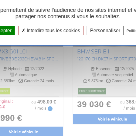
ermettent de suivre l'audience de nos sites internet et
partager nos contenus si vous le souhaitez.
cepter
Interdire tous les cookies
Personnaliser
Politi
X3 G01 LCI
BMW SERIE 1
X3 XDRIVE 30E 292CH BVA8 M SPORT
120 170 CH DKG7 M SPORT (F70
Hybride
12/2022
Essence
12/2025
Automatique
Automate sequentiel
2 383km
Garantie 24 mois
9 875km
Garantie 24 m
 BAISSE
FAIBLE KILOMÉTRAGE
iginal :
498
.00
€
368
39 030 €
ou
ou
0 €
/ mois
/ mois
i
 990 €
Voir le véhicule
Voir le véhicule