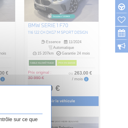
BMW SERIE 1 F70
116 122 CH DKG7 M SPORT DESIGN
Essence
11/2024
Automatique
mois
15 207km
Garantie 24 mois
FAIBLE KILOMÉTRAGE
PRIX EN BAISSE
.00
€
Prix original :
263
.00
€
ou
30 990 €
/ mois
i
i
29 490 €
Voir le véhicule
ntrôle sur ce que