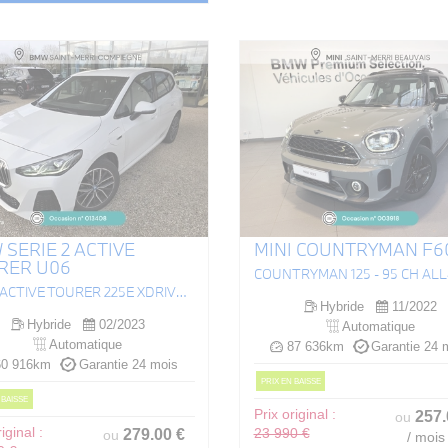
SERIE 2 ACTIVE
MINI COUNTRYMAN F60
RER U06
(U06) ACTIVE TOURER 225E XDRIVE 245CH M SPORT DKG7
Hybride
11/2022
Hybride
02/2023
Automatique
Automatique
87 636km
Garantie 24 
0 916km
Garantie 24 mois
PRIX EN BAISSE
 BAISSE
Prix original :
257
ou
iginal :
279
.00
€
23 990 €
ou
/ mois