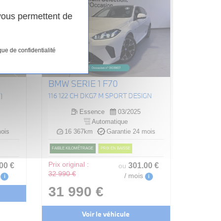
 vous permettent de
que de confidentialité
BMW SERIE 1 F70
)
116 122 CH DKG7 M SPORT DESIGN
Essence
03/2025
Automatique
ois
16 367km
Garantie 24 mois
FAIBLE KILOMÉTRAGE
PRIX EN BAISSE
.00
€
Prix original :
301
.00
€
ou
32 990 €
/ mois
i
i
31 990 €
Voir le véhicule