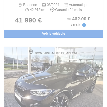
Essence
08/2024
Automatique
42 918km
Garantie 24 mois
462
.00
€
41 990 €
ou
/ mois
i
Voir le véhicule