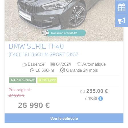
BMW SERIE 1 F40
(F40) 118I 136CH M SPORT DKG7
Essence
04/2024
Automatique
18 566km
Garantie 24 mois
FAIBLE KILOMÉTRAGE
PRIX EN BAISSE
Prix original :
255
.00
€
ou
27 990 €
/ mois
i
26 990 €
Voir le véhicule