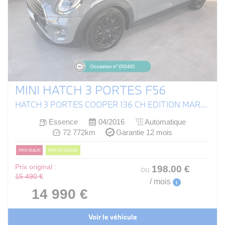
MINI HATCH 3 PORTES F56
HATCH 3 PORTES COOPER 136 CH EDITION MARYLEBONE A
Essence
04/2016
Automatique
72 772km
Garantie 12 mois
PRIX MALIN
PRIX EN BAISSE
Prix original :
198
.00
€
ou
15 490 €
/ mois
i
14 990 €
Voir le véhicule