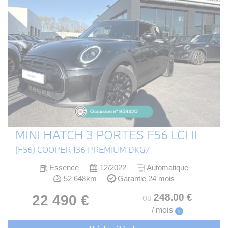
MINI HATCH 3 PORTES F56 LCI II
(F56) COOPER 136 PREMIUM DKG7
Essence
12/2022
Automatique
52 648km
Garantie 24 mois
248
.00
€
22 490 €
ou
/ mois
i