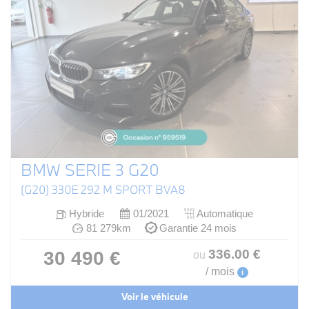
BMW SERIE 3 G20
(G20) 330E 292 M SPORT BVA8
Hybride
01/2021
Automatique
81 279km
Garantie 24 mois
336
.00
€
30 490 €
ou
/ mois
i
Voir le véhicule