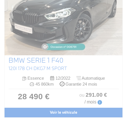
BMW SERIE 1 F40
120I 178 CH DKG7 M SPORT
Essence
12/2022
Automatique
45 860km
Garantie 24 mois
291
.00
€
28 490 €
ou
/ mois
i
Voir le véhicule