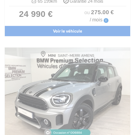
65 199km
Garantie 24 mois
275
.00
€
24 990 €
ou
/ mois
i
Voir le véhicule