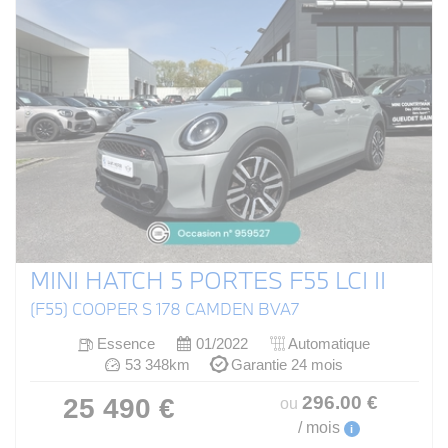
MINI HATCH 5 PORTES F55 LCI II
(F55) COOPER S 178 CAMDEN BVA7
Essence
01/2022
Automatique
53 348km
Garantie 24 mois
296
.00
€
25 490 €
ou
/ mois
i