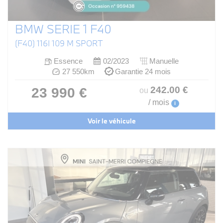
BMW SERIE 1 F40
(F40) 116I 109 M SPORT
Essence
02/2023
Manuelle
27 550km
Garantie 24 mois
242
.00
€
23 990 €
ou
/ mois
i
Voir le véhicule