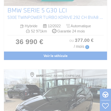
BMW SERIE 5 G30 LCI
530E TWINPOWER TURBO XDRIVE 292 CH BVA8 M SPORT
Hybride
12/2022
Automatique
52 971km
Garantie 24 mois
377
.00
€
36 990 €
ou
/ mois
i
Voir le véhicule