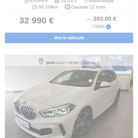
Essence
11/2023
Automatique
84 034km
Garantie 12 mois
383
.00
€
32 990 €
ou
/ mois
i
Voir le véhicule