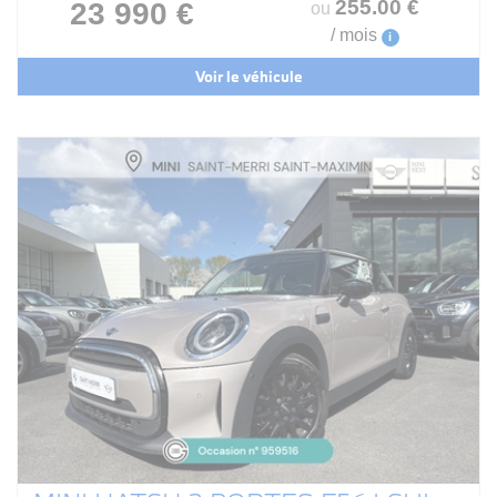
255
.00
€
23 990 €
ou
/ mois
i
Voir le véhicule