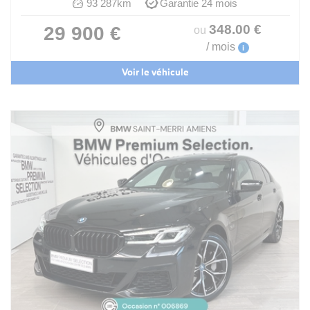
93 287km
Garantie 24 mois
348
.00
€
29 900 €
ou
/ mois
i
Voir le véhicule