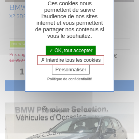
Ces cookies nous
BMW X2 F39
permettent de suivre
X2 SDRIVE 18D 150 CH BVA8 LOUNGE
l'audience de nos sites
internet et vous permettent
Diesel
09/2018
Automatique
de partager nos contenus si
136 764km
Garantie 12 mois
vous le souhaitez.
PRIX EN BAISSE
OK, tout accepter
Prix original :
241
.00
€
ou
Interdire tous les cookies
19 990 €
/ mois
i
19 490 €
Personnaliser
Politique de confidentialité
Voir le véhicule