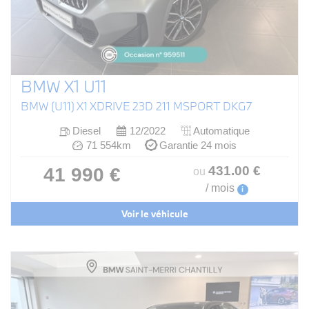
BMW X1 U11
BMW (U11) X1 XDRIVE 23D 211 MSPORT DKG7
Diesel
12/2022
Automatique
71 554km
Garantie 24 mois
431
.00
€
41 990 €
ou
/ mois
i
Voir le véhicule