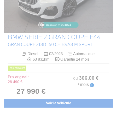
BMW SERIE 2 GRAN COUPE F44
GRAN COUPE 218D 150 CH BVA8 M SPORT
Diesel
02/2023
Automatique
63 831km
Garantie 24 mois
PRIX EN BAISSE
Prix original :
306
.00
€
ou
28 490 €
/ mois
i
27 990 €
Voir le véhicule