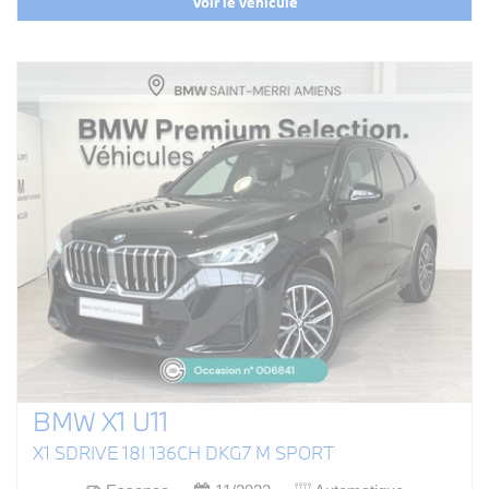
Voir le véhicule
BMW X1 U11
X1 SDRIVE 18I 136CH DKG7 M SPORT