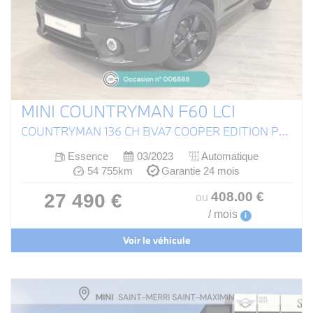
MINI COUNTRYMAN F60 LCI
COUNTRYMAN 136 CH BVA7 COOPER EDITION PREMIUM
Essence
03/2023
Automatique
54 755km
Garantie 24 mois
408
.00
€
27 490 €
ou
/ mois
i
Voir le véhicule