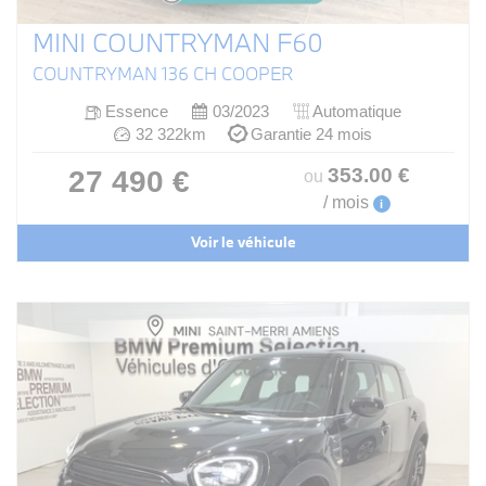
MINI COUNTRYMAN F60
COUNTRYMAN 136 CH COOPER
Essence
03/2023
Automatique
32 322km
Garantie 24 mois
353
.00
€
27 490 €
ou
/ mois
i
Voir le véhicule