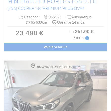
MINI HATCH 3 PORTES F56 LCI II
(F56) COOPER 136 PREMIUM PLUS BVA7
Essence
05/2023
Automatique
65 639km
Garantie 24 mois
251
.00
€
23 490 €
ou
/ mois
i
Voir le véhicule