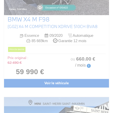
BMW X4 M F98
(G02) X4 M COMPETITION XDRIVE 510CH BVA8
Essence
09/2020
Automatique
85 669km
Garantie 12 mois
PRIX EN BAISSE
Prix original :
660
.00
€
ou
62 490 €
/ mois
i
59 990 €
Voir le véhicule