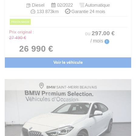
Diesel
02/2022
Automatique
133 873km
Garantie 24 mois
PRIX EN BAISSE
Prix original :
297
.00
€
ou
27 490 €
/ mois
i
26 990 €
Voir le véhicule