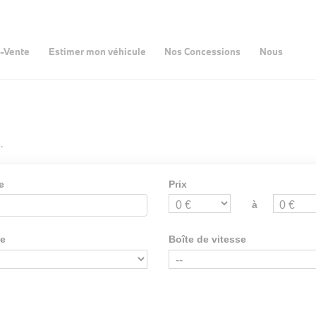
-Vente
Estimer mon véhicule
Nos Concessions
Nous
.
e
Prix
à
ie
Boîte de vitesse