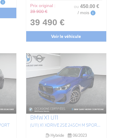
i
Prix original :
450
.00
€
ou
39 900 €
/ mois
i
39 490 €
Voir le véhicule
BMW X1 U11
SPORT
(U11) X1 XDRIVE 25E 245CH M SPORT DKG7
Hybride
06/2023