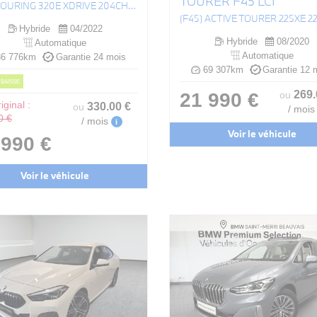
TOURER F45 LCI
(G21) TOURING 320E XDRIVE 204CH M SPORT BVA8
Hybride
04/2022
Hybride
08/2020
Automatique
Automatique
6 776km
Garantie 24 mois
69 307km
Garantie 12 
 BAISSE
269
21 990 €
ou
iginal :
330
.00
€
ou
/ mois
0 €
/ mois
i
Voir le véhicule
 990 €
Voir le véhicule