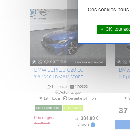
Ces cookies nous p
OK, tout ac
BMW SERIE 3 G20 LCI
BMW 
318I 156 CH BVA8 M SPORT
Essence
12/2023
Automatique
19 441km
Garantie 24 mois
9
37
FAIBLE KILOMÉTRAGE
PRIX EN BAISSE
Prix original :
384
.00
€
ou
36 900 €
/ mois
i