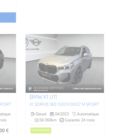
BMW X1 U11
 SPORT
X1 SDRIVE 18D 150CH DKG7 M SPORT
atique
Diesel
04/2023
Automatique
mois
59 093km
Garantie 24 mois
.00
€
PRIX EN BAISSE