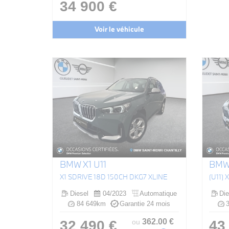
34 900 €
Voir le véhicule
BMW X1 U11
BMW 
X1 SDRIVE 18D 150CH DKG7 XLINE
Diesel
04/2023
Automatique
Die
84 649km
Garantie 24 mois
3
362
.00
€
32 490 €
43
ou