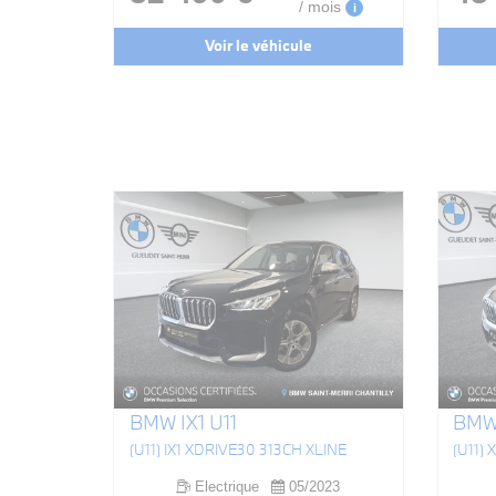
/ mois
i
Voir le véhicule
BMW IX1 U11
BMW 
(U11) IX1 XDRIVE30 313CH XLINE
(U11)
Electrique
05/2023