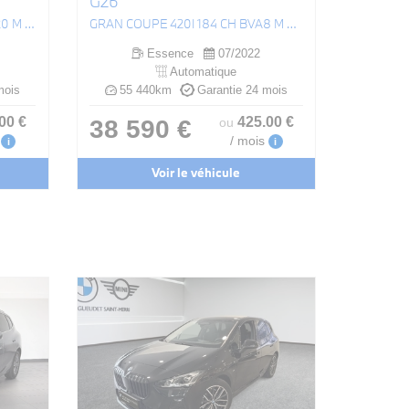
G26
(F45) ACTIVE TOURER 225XE 220 M SPORT BVA8
GRAN COUPE 420I 184 CH BVA8 M SPORT
Essence
07/2022
Automatique
mois
55 440km
Garantie 24 mois
.00
€
425
.00
€
38 590 €
ou
/ mois
i
i
Voir le véhicule