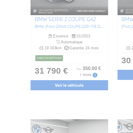
BMW SERIE 2 COUPE G42
BMW
BMW (F44) GRAN COUPE 220I 178 DKG7
Essence
01/2023
Automatique
19 163km
Garantie 24 mois
2
30
FAIBLE KILOMÉTRAGE
350
.00
€
31 790 €
ou
/ mois
i
Voir le véhicule