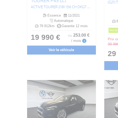
TOURER F45 LCI
ACTIVE TOURER 218I 136 CH DKG7 BUSINESS DESIGN
Essence
11/2021
Automatique
8
78 812km
Garantie 12 mois
PRIX EN
253
.00
€
19 990 €
ou
Prix or
/ mois
i
30 99
Voir le véhicule
29