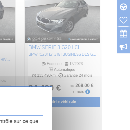
BMW SERIE 3 G20 LCI
BMW (G20) (2) 318I BUSINESS DESIGN BVA8
BMW (U06) ACTIVE TOURER XDRIVE 225E 245 MSPORT DKG7
Essence
12/2023
Automatique
133 490km
Garantie 24 mois
mois
269
.00
€
24 490 €
ou
.00
€
/ mois
i
i
Voir le véhicule
ntrôle sur ce que