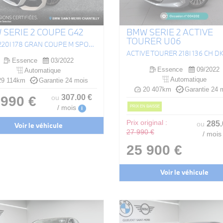
 SERIE 2 COUPE G42
BMW SERIE 2 ACTIVE
TOURER U06
(F44) 220I 178 GRAN COUPE M SPORT DKG7
Essence
03/2022
Essence
09/2022
Automatique
Automatique
9 114km
Garantie 24 mois
20 407km
Garantie 24 
307
.00
€
 990 €
ou
PRIX EN BAISSE
/ mois
i
Prix original :
285
ou
Voir le véhicule
27 990 €
/ mois
25 900 €
Voir le véhicule