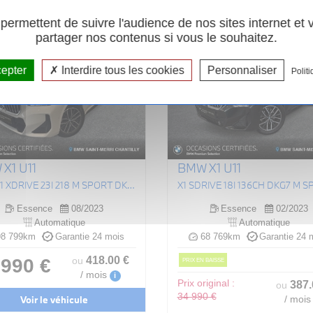
ermettent de suivre l'audience de nos sites internet et
partager nos contenus si vous le souhaitez.
cepter
Interdire tous les cookies
Personnaliser
Politi
X1 U11
BMW X1 U11
(U11) X1 XDRIVE 23I 218 M SPORT DKG7
X1 SDRIVE 18I 136CH DKG7 M 
Essence
08/2023
Essence
02/2023
Automatique
Automatique
8 799km
Garantie 24 mois
68 769km
Garantie 24 
418
.00
€
 990 €
ou
PRIX EN BAISSE
/ mois
i
Prix original :
387
ou
34 990 €
Voir le véhicule
/ mois