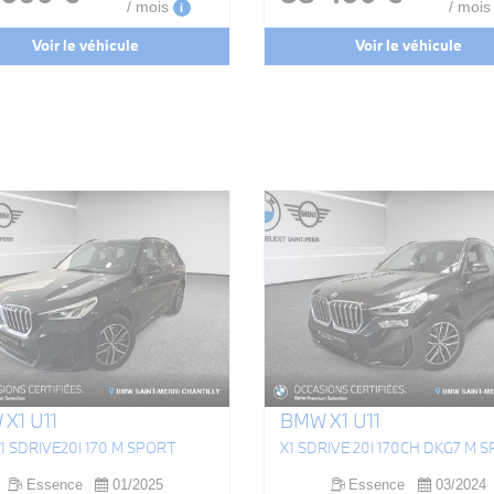
/ mois
/ mois
i
Voir le véhicule
Voir le véhicule
X1 U11
BMW X1 U11
 X1 SDRIVE20I 170 M SPORT
X1 SDRIVE 20I 170CH DKG7 M 
Essence
01/2025
Essence
03/2024