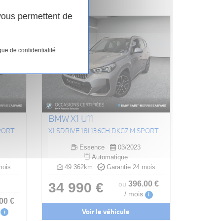
 vous permettent de
que de confidentialité
BMW X1 U11
SPORT
X1 SDRIVE 18I 136CH DKG7 M SPORT
Essence
03/2023
Automatique
mois
49 362km
Garantie 24 mois
396
.00
€
34 990 €
ou
/ mois
i
.00
€
Voir le véhicule
i