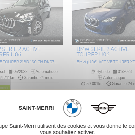
SERIE 2 ACTIVE
BMW SERIE 2 ACTIVE
RER U06
TOURER U06
ACTIVE TOURER 218D 150 CH DKG7 LUXURY
sel
05/2022
Automatique
Hybride
01/2023
4 711km
Garantie 24 mois
Automatique
59 001km
Garantie 24 
 BAISSE
357
30 490 €
ou
iginal :
297
.00
€
ou
/ mois
0 €
/ mois
i
SAINT-MERRI
Voir le véhicule
 990 €
upe Saint-Merri utilisent des cookies et vous donne le co
Voir le véhicule
vous souhaitez activer.