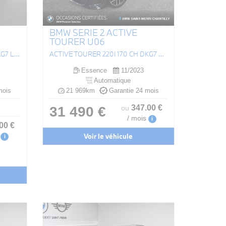
BMW SERIE 2 ACTIVE
TOURER U06
ACTIVE TOURER 218I 136 CH DKG7 LUXURY
ACTIVE TOURER 220I 170 CH DKG7 M SPORT
Essence
11/2023
Automatique
mois
21 969km
Garantie 24 mois
347
.00
€
31 490 €
ou
/ mois
i
.00
€
Voir le véhicule
i