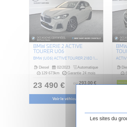
BMW SERIE 2 ACTIVE
BMW 
TOURER U06
TOU
BMW (U06) ACTIVE TOURER 218D 150 M SPORT DKG7
Diesel
02/2023
Automatique
Die
129 673km
Garantie 24 mois
6
293
.00
€
23 490 €
ou
PRIX EN
/ mois
i
Prix or
27 49
Voir le véhicule
26
Les sites du gro