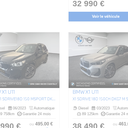
32 990 €
Voir le véhicule
X1 U11
BMW X1 U11
(U11) X1 SDRIVE18D 150 MSPORT DKG7
X1 SDRIVE 18D 150CH DKG7 M
sel
06/2023
Automatique
Diesel
03/2023
Autom
9 758km
Garantie 24 mois
89 125km
Garantie 24 
495
.00
€
461
 990 €
38 490 €
ou
ou