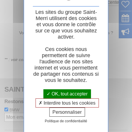
Trier par
Les sites du groupe Saint-
Merri utilisent des cookies
et vous donne le contrôle
sur ce que vous souhaitez
Vous souhaitez recevoir nos nouveaux véhicules ?
activer.
Créer une alerte
Ces cookies nous
permettent de suivre
** : voir conditions sur la fiche du véhicule
l'audience de nos sites
internet et vous permettent
de partager nos contenus si
vous le souhaitez.
SAINT-MERRI
OK, tout accepter
Restons en contact avec la newsletter
Interdire tous les cookies
BMW
MINI
Personnaliser
M'inscrire
Politique de confidentialité