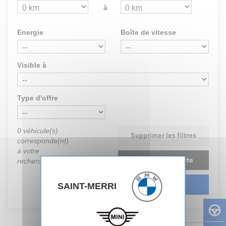
à
Energie
Boîte de vitesse
Visible à
Type d'offre
0
véhicule(s)
Supprimer les filtres
corresponde(nt)
à votre
Créer une alerte
recherche
Rechercher
SAINT-MERRI